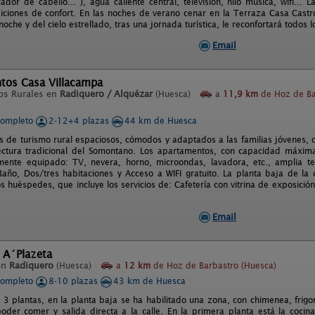
ador de cabello... ), agua caliente central, televisión, hilo musica, wifi...
ciones de confort. En las noches de verano cenar en la Terraza Casa Castro,
oche y del cielo estrellado, tras una jornada turística, le reconfortará todos l
Email
tos Casa Villacampa
os Rurales en
Radiquero / Alquézar
(Huesca)
a
11,9 km
de Hoz de Ba
completo
2-12+4 plazas
44 km de Huesca
 de turismo rural espaciosos, cómodos y adaptados a las familias jóvenes, c
ectura tradicional del Somontano. Los apartamentos, con capacidad máxim
lmente equipado: TV, nevera, horno, microondas, lavadora, etc., amplia ter
año, Dos/tres habitaciones y Acceso a WIFI gratuito. La planta baja de l
os huéspedes, que incluye los servicios de: Cafetería con vitrina de exposic
Email
 A´Plazeta
en
Radiquero
(Huesca)
a
12 km
de Hoz de Barbastro (Huesca)
completo
8-10 plazas
43 km de Huesca
 3 plantas, en la planta baja se ha habilitado una zona, con chimenea, frigo
der comer y salida directa a la calle. En la primera planta está la cocina