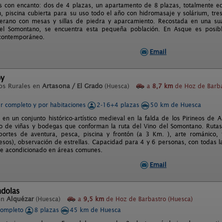
 con encanto: dos de 4 plazas, un apartamento de 8 plazas, totalmente equ
n, piscina cubierta para su uso todo el año con hidromasaje y solárium, t
erano con mesas y sillas de piedra y aparcamiento. Recostada en una sua
el Somontano, se encuentra esta pequeña población. En Asque es posibl
contemporáneo.
Email
oy
os Rurales en
Artasona / El Grado
(Huesca)
a
8,7 km
de Hoz de Barba
er completo y por habitaciones
2-16+4 plazas
50 km de Huesca
 en un conjunto histórico-artístico medieval en la falda de los Pirineos de 
o de viñas y bodegas que conforman la ruta del Vino del Somontano. Rutas
eportes de aventura, pesca, piscina y frontón (a 3 Km. ), arte románico, 
sos), observación de estrellas. Capacidad para 4 y 6 personas, con todas la
re acondicionado en áreas comunes.
Email
ndolas
en
Alquézar
(Huesca)
a
9,5 km
de Hoz de Barbastro (Huesca)
completo
8 plazas
45 km de Huesca