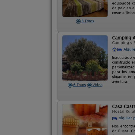
equipados co
de pelo en e
coste adicion
8 Fotos
Camping A
Camping y 
Alquil
Inaugurado e
construido e
personalizad
para los am
situados en 
aventura.
6 Fotos
Video
Casa Cast
Hostal Rura
Alquiler 
Nos encontra
de Guara. Co