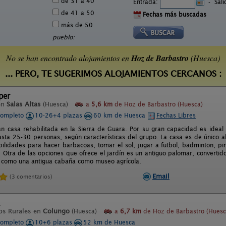
de 31 a 40
Entrada:
-
Sal
de 41 a 50
Fechas más buscadas
más de 50
pueblo:
No se han encontrado alojamientos en
Hoz de Barbastro
(Huesca)
... PERO, TE SUGERIMOS ALOJAMIENTOS CERCANOS :
per
en
Salas Altas
(Huesca)
a
5,6 km
de Hoz de Barbastro (Huesca)
completo
10-26+4 plazas
60 km de Huesca
Fechas Libres
an casa rehabilitada en la Sierra de Guara. Por su gran capacidad es ideal
sta 25-30 personas, según características del grupo. La casa es de único al
ilidades para hacer barbacoas, tomar el sol, jugar a futbol, badminton, pin
s. Otra de las opciones que ofrece el jardín es un antiguo palomar, convertid
sí como una antigua cabaña como museo agrícola.
Email
(3 comentarios)
os Rurales en
Colungo
(Huesca)
a
6,7 km
de Hoz de Barbastro (Huesc
completo
10+6 plazas
52 km de Huesca