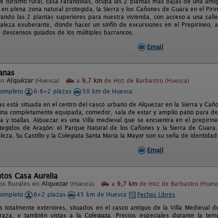
de turismo rural, casa Farandolas, ocupa las 2 plantas más bajas de una antig
 en plena zona natural protegida, la Sierra y los Cañones de Guara en el Pir
ando las 2 plantas superiores para nuestra vivienda, con acceso a una call
aleza exuberante, donde hacer un sinfín de excursiones en el Prepirineo, a 
os descensos guiados de los múltiples barrancos.
Email
anas
en
Alquézar
(Huesca)
a
9,7 km
de Hoz de Barbastro (Huesca)
completo
6-8+2 plazas
50 km de Huesca
as está situada en el centro del casco urbano de Alquezar en la Sierra y Ca
ina completamente equipada, comedor, sala de estar y amplio patio para deja
 y toallas. Alquezar es una Villa medieval que se encuentra en el prepiri
tegidos de Aragón: el Parque Natural de los Cañones y la Sierra de Guara
taleza. Su Castillo y la Colegiata Santa Maria la Mayor son su seña de identidad
Email
tos Casa Aurelia
os Rurales en
Alquezar
(Huesca)
a
9,7 km
de Hoz de Barbastro (Hues
completo
6+2 plazas
45 km de Huesca
Fechas Libres
 totalmente exteriores, situados en el casco antiguo de la Villa Medieval d
raza, y también vistas a la Colegiata. Precios especiales durante la te