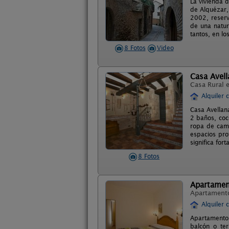
La vivienda 
de Alquézar,
2002, reserv
de una natur
tantos, en l
8 Fotos
Video
Casa Avell
Casa Rural 
Alquiler 
Casa Avellan
2 baños, coc
ropa de cama
espacios pro
significa for
8 Fotos
Apartamen
Apartament
Alquiler 
Apartamentos
balcón o ter