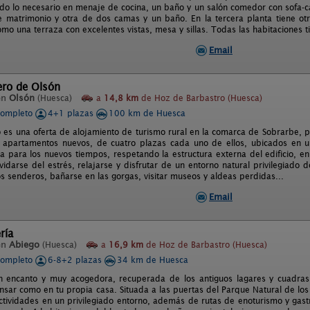
odo lo necesario en menaje de cocina, un baño y un salón comedor con sofa-
e matrimonio y otra de dos camas y un baño. En la tercera planta tiene ot
mo una terraza con excelentes vistas, mesa y sillas. Todas las habitaciones t
Email
ero de Olsón
en
Olsón
(Huesca)
a
14,8 km
de Hoz de Barbastro (Huesca)
completo
4+1 plazas
100 km de Huesca
o es una oferta de alojamiento de turismo rural en la comarca de Sobrarbe, p
 apartamentos nuevos, de cuatro plazas cada uno de ellos, ubicados en un
a para los nuevos tiempos, respetando la estructura externa del edificio, en
vidarse del estrés, relajarse y disfrutar de un entorno natural privilegiado 
os senderos, bañarse en las gorgas, visitar museos y aldeas perdidas...
Email
ría
en
Abiego
(Huesca)
a
16,9 km
de Hoz de Barbastro (Huesca)
completo
6-8+2 plazas
34 km de Huesca
n encanto y muy acogedora, recuperada de los antiguos lagares y cuadra
sar como en tu propia casa. Situada a las puertas del Parque Natural de los
tividades en un privilegiado entorno, además de rutas de enoturismo y gas