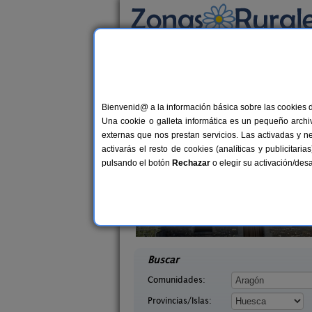
Busca por alojamiento
Alojamientos
>
Aragón
>
Huesca
> Hoz de B
Casas Rurales cerca 
Bienvenid@ a la información básica sobre las cookies 
Una cookie o galleta informática es un pequeño archiv
externas que nos prestan servicios. Las activadas y n
activarás el resto de cookies (analíticas y publicita
pulsando el botón
Rechazar
o elegir su activación/de
Herradura
Camping Alquézar
7+2 pers.
40 €
esca)
Alquézar (Huesca)
desde
desd
Buscar
Comunidades:
Provincias/Islas: