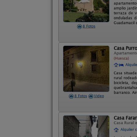
apartamentos
amplio jardí
terraza de v
onduladas d
Guadamacil 
8 Fotos
Casa Purr
Apartament
(Huesca)
Alquil
Casa situada
rural rodead
bicicleta, d
quebrantahue
barranco. Ai
8 Fotos
Video
Casa Fara
Casa Rural 
Alquiler 