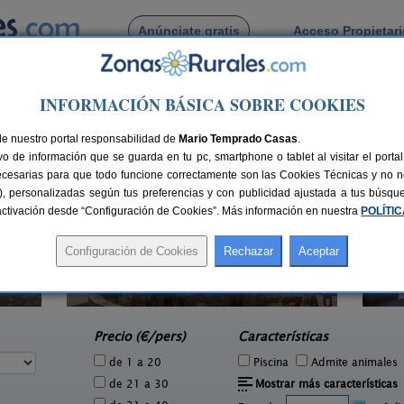
Anúnciate gratis
Acceso Propietar
Busca por pueblo
INFORMACIÓN BÁSICA SOBRE COOKIES
arbastro
de Hoz de Barbastro
de nuestro portal responsabilidad de
Mario Temprado Casas
.
o de información que se guarda en tu pc, smartphone o tablet al visitar el port
ecesarias para que todo funcione correctamente son las Cookies Técnicas y no ne
rias), personalizadas según tus preferencias y con publicidad ajustada a tus búsq
sactivación desde “Configuración de Cookies”. Más información en nuestra
POLÍTI
Casa Sestrales
A
6 pers.
6 pers.
25 €
26 €
Fanlo (Huesca)
e
desde
Precio (€/pers)
Características
de 1 a 20
Piscina
Admite animales
de 21 a 30
Mostrar más características