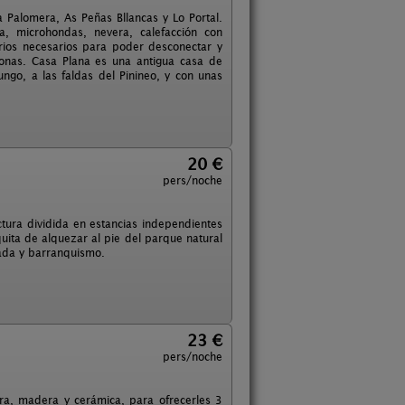
Palomera, As Peñas Bllancas y Lo Portal.
, microhondas, nevera, calefacción con
orios necesarios para poder desconectar y
onas. Casa Plana es una antigua casa de
ngo, a las faldas del Pinineo, y con unas
20 €
pers/noche
ura dividida en estancias independientes
uita de alquezar al pie del parque natural
lada y barranquismo.
23 €
pers/noche
dra, madera y cerámica, para ofrecerles 3