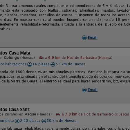
e 3 apartamentos rurales completos e independientes de 6 y 4 plazas, La 
mento esta equipado con toallas, sábanas, almohadas, mantas, lavadora
tv, plancha, tostadora, utensilios de cocina... Disponen de todos los acces
nos días. En nuestra casa rural pueden hospedarse un máximo de 16 pers
cientemente rehabilitada-reformada, situada a la entrada del pueblo de Colu
rables.
Email
tos Casa Mata
en
Colungo
(Huesca)
a
6,9 km
de Hoz de Barbastro (Huesca)
por habitaciones
16 plazas
51 km de Huesca
anda de 1800 donde vivían mis abuelos paternos. Mantiene la misma estruct
quipadas, está situada en el centro del tranquilo puedo de colungo, muy cerq
s de la Sierra de Guara. El entorno es ideal para hacer senderismo, btt, esca
Email
tos Casa Sanz
os Rurales en
Asque
(Huesca)
a
7,8 km
de Hoz de Barbastro (Huesca)
completo
2-20 plazas
50 km de Huesca
 de labranza rehabilitada recientemente utilizando materiales como la pie