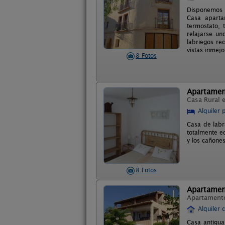
Disponemos d
Casa aparta
termostato, 
relajarse u
labriegos re
vistas inmejo
8 Fotos
Apartamen
Casa Rural 
Alquiler 
Casa de labr
totalmente e
y los cañone
8 Fotos
Apartamen
Apartament
Alquiler 
Casa antigua