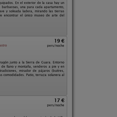
ipados. En el exterior de la casa hay un
res barbacoas, una para cada apartamento,
ve y soleada ladera, mirando las tierras
e encontrar el único museo de arte del
19 €
stro
pers/noche
Aragón junto a la Sierra de Guara. Entorno
 de llano y montaña, senderos a pie y en
tradiciones, mirador de pájaros (buitres,
s comodidades. Patio, terraza solanera al
17 €
pers/noche