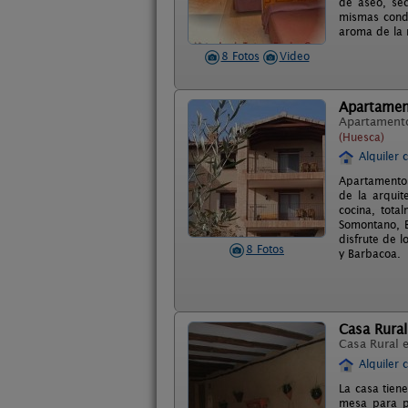
de aseo, sec
mismas condi
aroma de la n
8 Fotos
Video
Apartamen
Apartament
(Huesca)
Alquiler 
Apartamentos
de la arquit
cocina, tota
Somontano, B
disfrute de l
8 Fotos
y Barbacoa.
Casa Rural
Casa Rural 
Alquiler 
La casa tiene
mesa para po