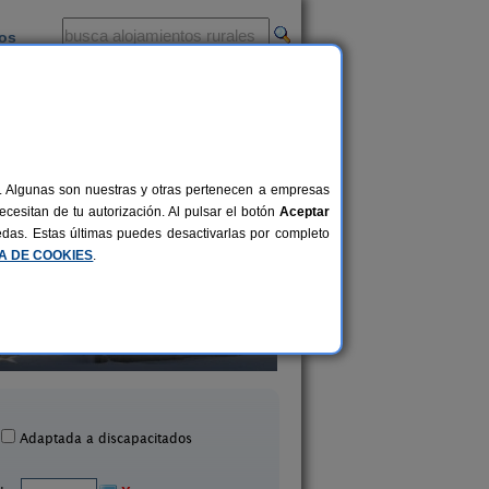
ios
-
al. Algunas son nuestras y otras pertenecen a empresas
cesitan de tu autorización. Al pulsar el botón
Aceptar
uedas. Estas últimas puedes desactivarlas por completo
CA DE COOKIES
.
partamentos Casa Sanz
Camping La Gorg
2-20 pers.
23 €
Asque (Huesca)
Boltaña (Huesca)
desde
Adaptada a discapacitados