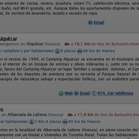
n enseres de cocina, nevera, lavadora, smart TV, calefacción eléctrica, a
l baño, red WI-FI gratuita, etc. Aunque todos los apartamentos disponen de l
al, de servicio de lavandería, lavado y secado de ropa.
Email
lquézar
Bungalows en
Alquézar
(Huesca)
a
10,1 km
de Hoz de Barbastro (Hue
er completo y por habitaciones
6 plazas
48 km de Huesca
n el verano de 1999, el Camping Alquezar se encuentra en el municipio de
n el interior de un bosque de encinas y olivos milenarios y, junto con su r
o, hacen del Camping Alquezar un lugar familiar y acogedor. Además, el Ca
antes de los deportes de aventura por su cercanía al Parque Natural de 
parajes de naturaleza salvaje y espectacular belleza, son un auténtico para
Web
Email
974..Ver teléfonos
ro
l en
Alberuela de Laliena
(Huesca)
a
11,9 km
de Hoz de Barbastro (Hu
por habitaciones
2-60+4 plazas
40 km de Huesca
mos en la localidad de Alberuela de Laliena (Huesca), en pleno corazón del 
ntamos con un Hostal y Viviendas de Turismo Rural. Todas las habitaciones