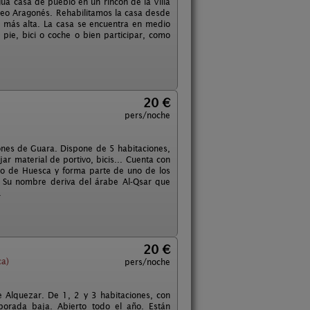
ua casa de pueblo en un rincón de la Villa
ineo Aragonés. Rehabilitamos la casa desde
e más alta. La casa se encuentra en medio
pie, bici o coche o bien participar, como
20 €
pers/noche
ñones de Guara. Dispone de 5 habitaciones,
r material de portivo, bicis... Cuenta con
neo de Huesca y forma parte de uno de los
. Su nombre deriva del árabe Al-Qsar que
.
20 €
ca)
pers/noche
e Alquezar. De 1, 2 y 3 habitaciones, con
mporada baja. Abierto todo el año. Están