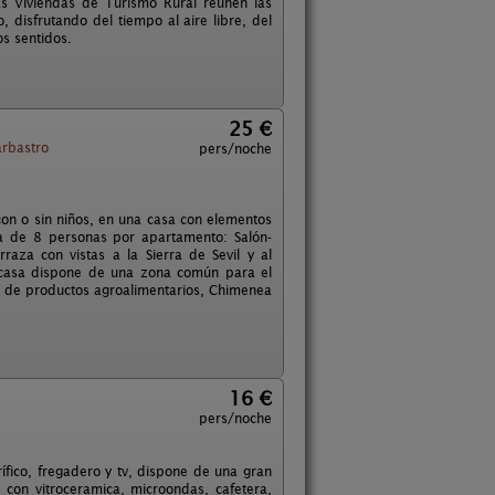
 Las Viviendas de Turismo Rural reúnen las
 disfrutando del tiempo al aire libre, del
os sentidos.
25 €
rbastro
pers/noche
on o sin niños, en una casa con elementos
a de 8 personas por apartamento: Salón-
raza con vistas a la Sierra de Sevil y al
a casa dispone de una zona común para el
ión de productos agroalimentarios, Chimenea
16 €
pers/noche
rífico, fregadero y tv, dispone de una gran
 con vitroceramica, microondas, cafetera,