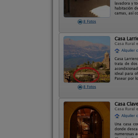
lavadora y t
habitación d
camas, así co
8 Fotos
Casa Larri
Casa Rural 
Alquiler 
Casa Larrier
trata de dos
acondicionad
ideal para ol
Pasear por l
8 Fotos
Casa Clave
Casa Rural 
Alquiler 
Una casa co
donde descan
numerosas ac