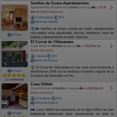
Sueños de Guara Apartamentos
Apartamentos Rurales en
Labata
a
17,6
(Huesca)
km
de Buera (Huesca)
4-16+8 plazas
20 €
36 km de Huesca
Sueños de Guara consta de cuatro apartamentos
una amplia zona ajardinada, piscina, barbacoa, zona de
8 Fotos
juegos y aparcamiento privado. Ideal pa ...
El Corral de Villacampa
Casa Rural en
Mondot
a
17,6 km
de
(Huesca)
Buera (Huesca)
4 plazas
20 €
90 km de Huesca
El Corral de Villacampa es una casa rural construida y
8 Fotos
diseñada en 2009 con la madera y la piedra original de la
Comarca del Sobrarbe, en Hu ...
(1 comentario)
Casa Olibán
Casa Rural en
Arbaniés
a
23,9 km
de
(Huesca)
Buera (Huesca)
12+3 plazas
35 €
18 km de Huesca
Casa Olibán fue construida en el siglo XVIII y ha sido
8 Fotos
totalmente restaurada pero conservando en todo lo