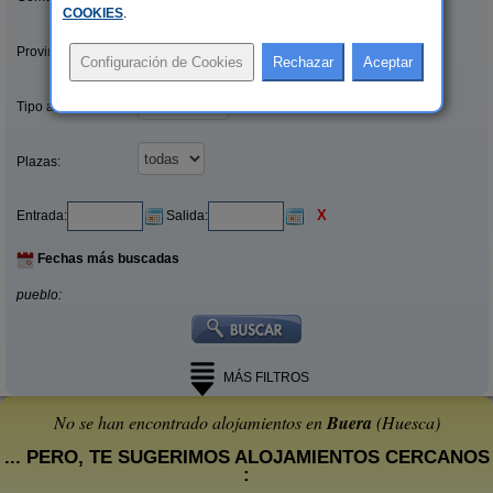
COOKIES
.
Provincias/Islas:
Tipo alquiler:
Plazas:
X
Entrada:
Salida:
Fechas más buscadas
pueblo:
MÁS FILTROS
No se han encontrado alojamientos en
Buera
(Huesca)
... PERO, TE SUGERIMOS ALOJAMIENTOS CERCANOS
: