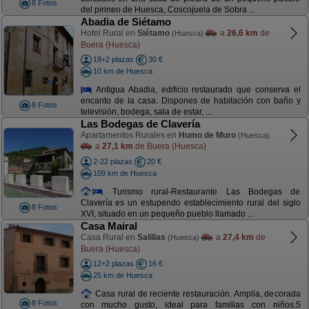
8 Fotos
del pirineo de Huesca, Coscojuela de Sobra ...
Abadia de Siétamo
Hotel Rural en
Siétamo
a
26,6 km
de
(Huesca)
Buera (Huesca)
18+2 plazas
30 €
10 km de Huesca
Antigua Abadia, edificio restaurado que conserva el
encanto de la casa. Dispones de habitación con baño y
8 Fotos
televisión, bodega, sala de estar, ...
Las Bodegas de Clavería
Apartamentos Rurales en
Humo de Muro
(Huesca)
a
27,1 km
de Buera (Huesca)
2-22 plazas
20 €
109 km de Huesca
Turismo rural-Restaurante Las Bodegas de
Clavería es un estupendo establecimiento rural del siglo
8 Fotos
XVI, situado en un pequeño pueblo llamado ...
Casa Mairal
Casa Rural en
Salillas
a
27,4 km
de
(Huesca)
Buera (Huesca)
12+2 plazas
16 €
25 km de Huesca
Casa rural de reciente restauración. Amplia, decorada
8 Fotos
con mucho gusto, ideal para familias con niños.5