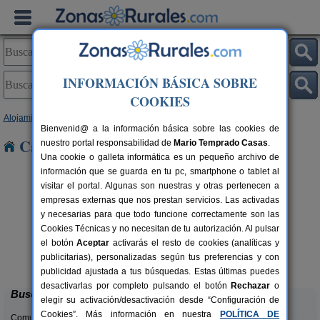
INFORMACIÓN BÁSICA SOBRE
COOKIES
Alojamientos
>
Aragón
>
Huesca
> Buera
Bienvenid@ a la información básica sobre las cookies de
Casas Rurales cerca de Buera
nuestro portal responsabilidad de
Mario Temprado Casas
.
Una cookie o galleta informática es un pequeño archivo de
información que se guarda en tu pc, smartphone o tablet al
visitar el portal. Algunas son nuestras y otras pertenecen a
empresas externas que nos prestan servicios. Las activadas
y necesarias para que todo funcione correctamente son las
Cookies Técnicas y no necesitan de tu autorización. Al pulsar
el botón
Aceptar
activarás el resto de cookies (analíticas y
Camping Alquézar
rs.
6 pers.
publicitarias), personalizadas según tus preferencias y con
 €
25 €
Alquézar (Huesca)
desde
publicidad ajustada a tus búsquedas. Estas últimas puedes
desactivarlas por completo pulsando el botón
Rechazar
o
Buscar
elegir su activación/desactivación desde “Configuración de
Cookies”. Más información en nuestra
POLÍTICA DE
Comunidades: