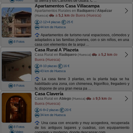
la Sierra y los Cañones de Guara. C ...
Apartamentos Casa Villacampa
Apartamentos Rurales en
Radiquero / Alquézar
a
5,1 km
de Buera (Huesca)
(Huesca)
2-12+4 plazas
25 €
44 km de Huesca
Apartamentos de turismo rural espaciosos, cómodos y
adaptados a las familias jóvenes, con o sin niños, en una
8 Fotos
casa con elementos de la arqui ...
Casa Rural A´Plazeta
Casa Rural en
Radiquero
a
5,2 km
de
(Huesca)
Buera (Huesca)
8-10 plazas
16 €
43 km de Huesca
La casa tiene 3 plantas, en la planta baja se ha
habilitado una zona, con chimenea, frigorífico, fregadero y
8 Fotos
tv, dispone de una gran mesa pa ...
Casa Clavería
Casa Rural en
Abiego
a
9,5 km
de
(Huesca)
Buera (Huesca)
6-8+2 plazas
20 €
34 km de Huesca
Una casa con encanto y muy acogedora, recuperada
8 Fotos
de los antiguos lagares y cuadras, con equipamiento
Video
completo y moderno, donde descansar com ...