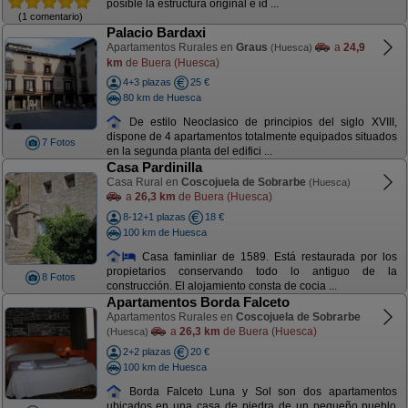
posible la estructura original e id ...
(1 comentario)
Palacio Bardaxi
Apartamentos Rurales en
Graus
a
24,9
(Huesca)
km
de Buera (Huesca)
4+3 plazas
25 €
80 km de Huesca
De estilo Neoclasico de principios del siglo XVIII,
dispone de 4 apartamentos totalmente equipados situados
7 Fotos
en la segunda planta del edifici ...
Casa Pardinilla
Casa Rural en
Coscojuela de Sobrarbe
(Huesca)
a
26,3 km
de Buera (Huesca)
8-12+1 plazas
18 €
100 km de Huesca
Casa faminliar de 1589. Está restaurada por los
propietarios conservando todo lo antiguo de la
8 Fotos
construcción. El alojamiento consta de cocia ...
Apartamentos Borda Falceto
Apartamentos Rurales en
Coscojuela de Sobrarbe
a
26,3 km
de Buera (Huesca)
(Huesca)
2+2 plazas
20 €
100 km de Huesca
Borda Falceto Luna y Sol son dos apartamentos
ubicados en una casa de piedra de un pequeño pueblo