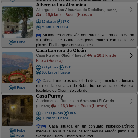
Albergue Las Almunias
Albergue en
Las Almunias de Rodellar
(Huesca)
a
15,6 km
de Buera (Huesca)
32 plazas
17 €
50 km de Huesca
Situado en el corazón del Parque Natural de la Sierra
y Cañones de Guara. Acogedor edificio con hasta 32
8 Fotos
plazas. El albergue consta de tres ...
Casa Larriero de Olsón
Casa Rural en
Olsón
a
16,1 km
de
(Huesca)
Buera (Huesca)
4+1 plazas
15 €
100 km de Huesca
Casa Larriero es una oferta de alojamiento de turismo
rural en la comarca de Sobrarbe, provincia de Huesca,
8 Fotos
localidad de Olsón. Se trata de ...
Casa Purroy
Apartamentos Rurales en
Artasona / El Grado
a
16,3 km
de Buera (Huesca)
(Huesca)
2-16+4 plazas
19 €
50 km de Huesca
Casa situada en un conjunto histórico-artístico
8 Fotos
medieval en la falda de los Pirineos de Aragón junto a la
Video
Sierra de Guara. Entorno rural rod ...