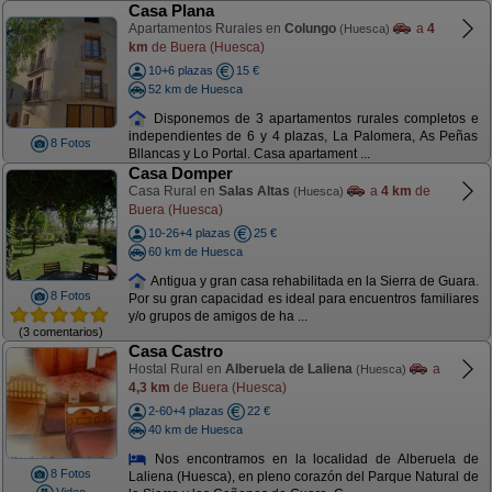
Casa Plana
Apartamentos Rurales en
Colungo
a
4
(Huesca)
km
de Buera (Huesca)
10+6 plazas
15 €
52 km de Huesca
Disponemos de 3 apartamentos rurales completos e
independientes de 6 y 4 plazas, La Palomera, As Peñas
8 Fotos
Bllancas y Lo Portal. Casa apartament ...
Casa Domper
Casa Rural en
Salas Altas
a
4 km
de
(Huesca)
Buera (Huesca)
10-26+4 plazas
25 €
60 km de Huesca
Antigua y gran casa rehabilitada en la Sierra de Guara.
8 Fotos
Por su gran capacidad es ideal para encuentros familiares
y/o grupos de amigos de ha ...
(3 comentarios)
Casa Castro
Hostal Rural en
Alberuela de Laliena
a
(Huesca)
4,3 km
de Buera (Huesca)
2-60+4 plazas
22 €
40 km de Huesca
Nos encontramos en la localidad de Alberuela de
8 Fotos
Laliena (Huesca), en pleno corazón del Parque Natural de
Video