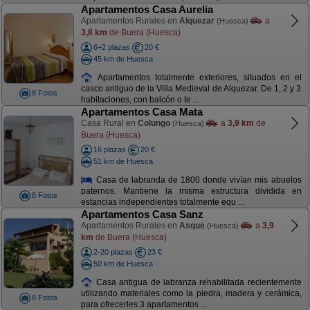
Apartamentos Casa Aurelia
Apartamentos Rurales en
Alquezar
a
(Huesca)
3,8 km
de Buera (Huesca)
6+2 plazas
20 €
45 km de Huesca
Apartamentos totalmente exteriores, situados en el
casco antiguo de la Villa Medieval de Alquezar. De 1, 2 y 3
8 Fotos
habitaciones, con balcón o te ...
Apartamentos Casa Mata
Casa Rural en
Colungo
a
3,9 km
de
(Huesca)
Buera (Huesca)
16 plazas
20 €
51 km de Huesca
Casa de labranda de 1800 donde vivían mis abuelos
paternos. Mantiene la misma estructura dividida en
8 Fotos
estancias independientes totalmente equ ...
Apartamentos Casa Sanz
Apartamentos Rurales en
Asque
a
3,9
(Huesca)
km
de Buera (Huesca)
2-20 plazas
23 €
50 km de Huesca
Casa antigua de labranza rehabilitada recientemente
utilizando materiales como la piedra, madera y cerámica,
8 Fotos
para ofrecerles 3 apartamentos ...