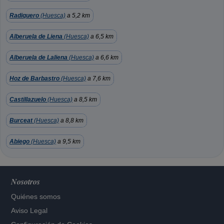
Radiquero
(Huesca)
a 5,2 km
Alberuela de Liena
(Huesca)
a 6,5 km
Alberuela de Laliena
(Huesca)
a 6,6 km
Hoz de Barbastro
(Huesca)
a 7,6 km
Castillazuelo
(Huesca)
a 8,5 km
Burceat
(Huesca)
a 8,8 km
Abiego
(Huesca)
a 9,5 km
Nosotros
Quiénes somos
Aviso Legal