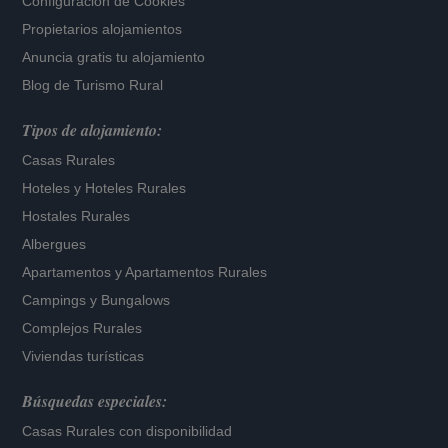
Configuración de Cookies
Propietarios alojamientos
Anuncia gratis tu alojamiento
Blog de Turismo Rural
Tipos de alojamiento:
Casas Rurales
Hoteles
y
Hoteles Rurales
Hostales Rurales
Albergues
Apartamentos
y
Apartamentos Rurales
Campings y Bungalows
Complejos Rurales
Viviendas turísticas
Búsquedas especiales:
Casas Rurales con disponibilidad