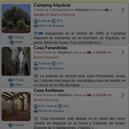
Camping Alquézar
Camping y Bungalows en
Alquézar
a
(Huesca)
3,4 km
de Buera (Huesca)
6 plazas
25 €
48 km de Huesca
Inaugurado en el verano de 1999, el Camping
6 Fotos
Alquezar se encuentra en el municipio de Alquézar, en
Video
plena Sierra de Guara. Fue construido en e ...
Casa Farandolas
Casa Rural en
Alquézar
a
3,6 km
de
(Huesca)
Buera (Huesca)
8 plazas
17 €
45 km de Huesca
La vivienda de turismo rural, casa Farandolas, ocupa
8 Fotos
las 2 plantas más bajas de una antigua casa de pueblo en
Video
un rincón de la Villa de Alqué ...
Casa Avellanas
Casa Rural en
Alquézar
a
3,8 km
de
(Huesca)
Buera (Huesca)
6-8+2 plazas
20 €
50 km de Huesca
Casa Avellanas está situada en el centro del casco
urbano de Alquezar en la Sierra y Cañones de Guara.
8 Fotos
Dispone de 5 habitaciones, 2 baños, c ...