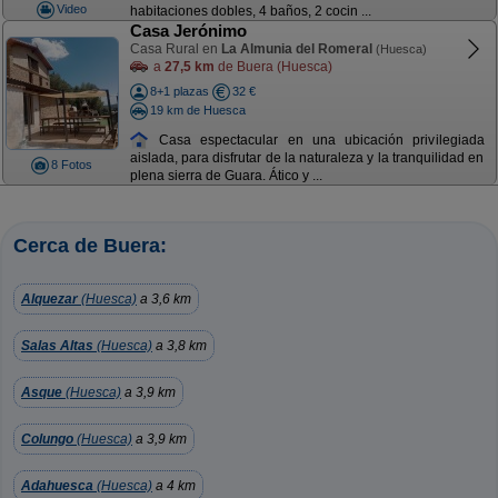
Video
habitaciones dobles, 4 baños, 2 cocin ...
Casa Jerónimo
Casa Rural en
La Almunia del Romeral
(Huesca)
a
27,5 km
de Buera (Huesca)
8+1 plazas
32 €
19 km de Huesca
Casa espectacular en una ubicación privilegiada
aislada, para disfrutar de la naturaleza y la tranquilidad en
8 Fotos
plena sierra de Guara. Ático y ...
Cerca de Buera:
Alquezar
(Huesca)
a 3,6 km
Salas Altas
(Huesca)
a 3,8 km
Asque
(Huesca)
a 3,9 km
Colungo
(Huesca)
a 3,9 km
Adahuesca
(Huesca)
a 4 km