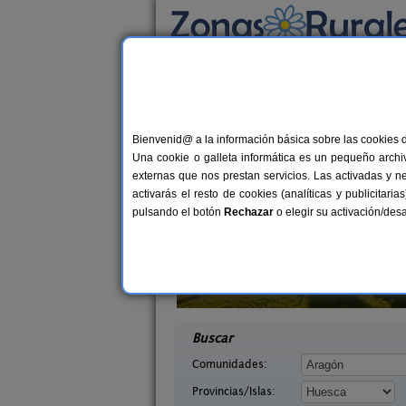
Busca por alojamiento
Alojamientos
>
Aragón
>
Huesca
> El Grado
Casas Rurales cerca
Bienvenid@ a la información básica sobre las cookies 
Una cookie o galleta informática es un pequeño archiv
externas que nos prestan servicios. Las activadas y n
activarás el resto de cookies (analíticas y publicita
pulsando el botón
Rechazar
o elegir su activación/de
cesa
Apartamentos La Estibialla
2-6+1 pers.
3
25 €
uesca)
Campo (Huesca)
desde
desd
Buscar
Comunidades:
Provincias/Islas: