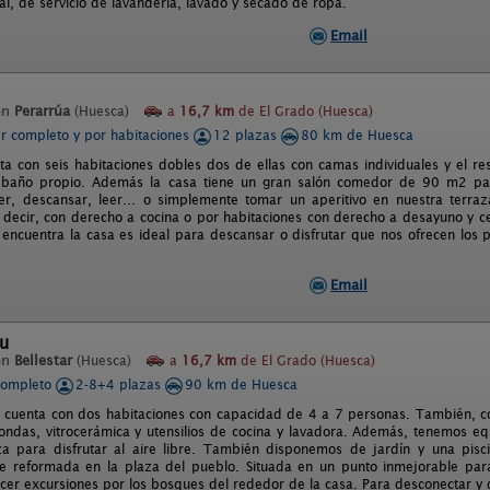
al, de servicio de lavandería, lavado y secado de ropa.
Email
en
Perarrúa
(Huesca)
a
16,7 km
de El Grado (Huesca)
er completo y por habitaciones
12 plazas
80 km de Huesca
ta con seis habitaciones dobles dos de ellas con camas individuales y el r
 baño propio. Además la casa tiene un gran salón comedor de 90 m2 para 
, descansar, leer... o simplemente tomar un aperitivo en nuestra terraza
 decir, con derecho a cocina o por habitaciones con derecho a desayuno y ce
 encuentra la casa es ideal para descansar o disfrutar que nos ofrecen los p
Email
au
en
Bellestar
(Huesca)
a
16,7 km
de El Grado (Huesca)
completo
2-8+4 plazas
90 km de Huesca
 cuenta con dos habitaciones con capacidad de 4 a 7 personas. También, con c
ondas, vitrocerámica y utensilios de cocina y lavadora. Además, tenemos e
za para disfrutar al aire libre. También disponemos de jardín y una pis
e reformada en la plaza del pueblo. Situada en un punto inmejorable par
acer excursiones por los bosques del rededor de la casa. Para desconectar y d