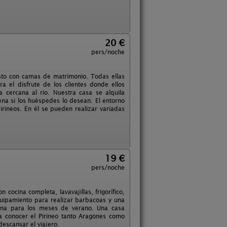
20 €
pers/noche
esto con camas de matrimonio. Todas ellas
el disfrute de los clientes donde ellos
 cercana al rio. Nuestra casa se alquila
na si los huéspedes lo desean. El entorno
irineos. En él se pueden realizar variadas
19 €
pers/noche
ocina completa, lavavajillas, frigorífico,
quipamiento para realizar barbacoas y una
cina para los meses de verano. Una casa
a conocer el Pirineo tanto Aragones como
escansar el viajero.