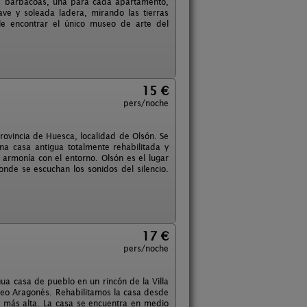
res barbacoas, una para cada apartamento,
ve y soleada ladera, mirando las tierras
e encontrar el único museo de arte del
15 €
pers/noche
rovincia de Huesca, localidad de Olsón. Se
a casa antigua totalmente rehabilitada y
 armonía con el entorno. Olsón es el lugar
donde se escuchan los sonidos del silencio.
17 €
pers/noche
ua casa de pueblo en un rincón de la Villa
ineo Aragonés. Rehabilitamos la casa desde
e más alta. La casa se encuentra en medio