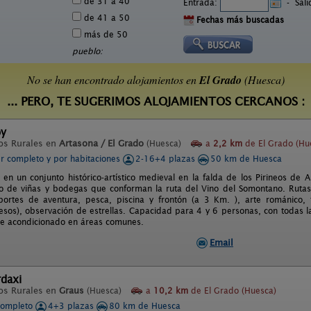
de 31 a 40
Entrada:
-
Sal
de 41 a 50
Fechas más buscadas
más de 50
pueblo:
No se han encontrado alojamientos en
El Grado
(Huesca)
... PERO, TE SUGERIMOS ALOJAMIENTOS CERCANOS :
oy
os Rurales en
Artasona / El Grado
(Huesca)
a
2,2 km
de El Grado (Hu
er completo y por habitaciones
2-16+4 plazas
50 km de Huesca
 en un conjunto histórico-artístico medieval en la falda de los Pirineos de 
o de viñas y bodegas que conforman la ruta del Vino del Somontano. Rutas
eportes de aventura, pesca, piscina y frontón (a 3 Km. ), arte románico, 
sos), observación de estrellas. Capacidad para 4 y 6 personas, con todas la
re acondicionado en áreas comunes.
Email
rdaxi
os Rurales en
Graus
(Huesca)
a
10,2 km
de El Grado (Huesca)
completo
4+3 plazas
80 km de Huesca