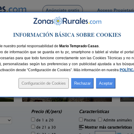
Anúnciate gratis
Acceso Propietar
Busca por pueblo
INFORMACIÓN BÁSICA SOBRE COOKIES
 de El Grado
de nuestro portal responsabilidad de
Mario Temprado Casas
.
o de información que se guarda en tu pc, smartphone o tablet al visitar el port
ecesarias para que todo funcione correctamente son las Cookies Técnicas y no ne
rias), personalizadas según tus preferencias y con publicidad ajustada a tus búsq
sactivación desde “Configuración de Cookies”. Más información en nuestra
POLÍTI
Casa Menchiques
0 pers.
20+3 pers.
20 €
22 €
Sahún (Huesca)
e
desde
Precio (€/pers)
Características
de 1 a 20
Piscina
Admite animales
de 21 a 30
Mostrar más características