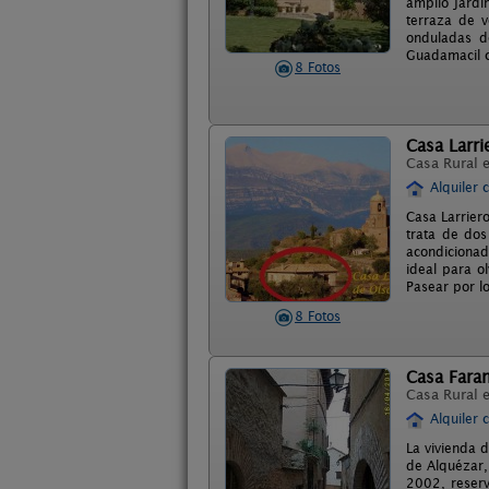
amplio jardí
terraza de v
onduladas d
Guadamacil 
8 Fotos
Casa Larri
Casa Rural 
Alquiler 
Casa Larrier
trata de dos
acondicionad
ideal para ol
Pasear por l
8 Fotos
Casa Fara
Casa Rural 
Alquiler 
La vivienda 
de Alquézar,
2002, reserv