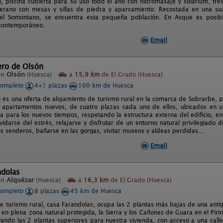
n, piscina cubierta para su uso todo el año con hidromasaje y solárium, t
erano con mesas y sillas de piedra y aparcamiento. Recostada en una sua
el Somontano, se encuentra esta pequeña población. En Asque es posibl
contemporáneo.
Email
ero de Olsón
en
Olsón
(Huesca)
a
15,9 km
de El Grado (Huesca)
completo
4+1 plazas
100 km de Huesca
o es una oferta de alojamiento de turismo rural en la comarca de Sobrarbe, p
 apartamentos nuevos, de cuatro plazas cada uno de ellos, ubicados en un
a para los nuevos tiempos, respetando la estructura externa del edificio, en
vidarse del estrés, relajarse y disfrutar de un entorno natural privilegiado 
os senderos, bañarse en las gorgas, visitar museos y aldeas perdidas...
Email
ndolas
en
Alquézar
(Huesca)
a
16,3 km
de El Grado (Huesca)
completo
8 plazas
45 km de Huesca
de turismo rural, casa Farandolas, ocupa las 2 plantas más bajas de una antig
 en plena zona natural protegida, la Sierra y los Cañones de Guara en el Pir
ando las 2 plantas superiores para nuestra vivienda, con acceso a una call