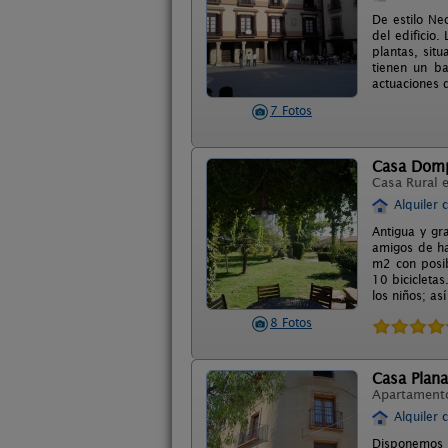
De estilo Ne
del edificio
plantas, sit
tienen un ba
actuaciones d
7 Fotos
Casa Dom
Casa Rural 
Alquiler 
Antigua y gr
amigos de ha
m2 con posib
10 bicicleta
los niños; a
8 Fotos
Casa Plana
Apartament
Alquiler 
Disponemos d