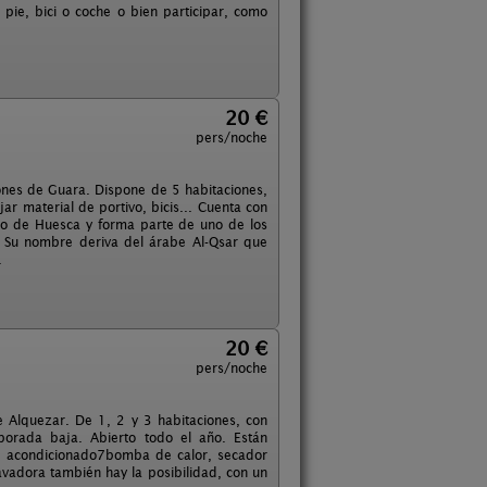
pie, bici o coche o bien participar, como
20 €
pers/noche
ñones de Guara. Dispone de 5 habitaciones,
r material de portivo, bicis... Cuenta con
neo de Huesca y forma parte de uno de los
. Su nombre deriva del árabe Al-Qsar que
.
20 €
pers/noche
e Alquezar. De 1, 2 y 3 habitaciones, con
mporada baja. Abierto todo el año. Están
ire acondicionado7bomba de calor, secador
avadora también hay la posibilidad, con un