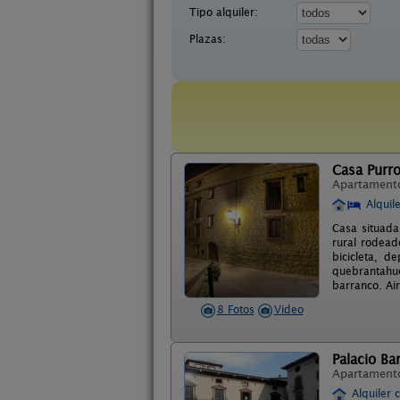
Tipo alquiler:
Plazas:
Casa Purr
Apartament
Alquil
Casa situada
rural rodead
bicicleta, d
quebrantahue
barranco. Ai
8 Fotos
Video
Palacio Ba
Apartament
Alquiler 