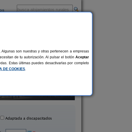
ios
-
al. Algunas son nuestras y otras pertenecen a empresas
cesitan de tu autorización. Al pulsar el botón
Aceptar
uedas. Estas últimas puedes desactivarlas por completo
CA DE COOKIES
.
Palacio Bardaxi
Casa Larriero de O
4+3 pers.
25 €
Graus (Huesca)
Olsón (Huesca)
desde
Adaptada a discapacitados