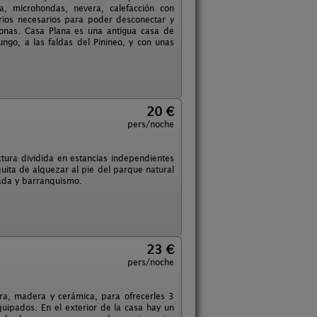
, microhondas, nevera, calefacción con
orios necesarios para poder desconectar y
onas. Casa Plana es una antigua casa de
ngo, a las faldas del Pinineo, y con unas
20 €
pers/noche
ura dividida en estancias independientes
uita de alquezar al pie del parque natural
lada y barranquismo.
23 €
pers/noche
dra, madera y cerámica, para ofrecerles 3
ipados. En el exterior de la casa hay un