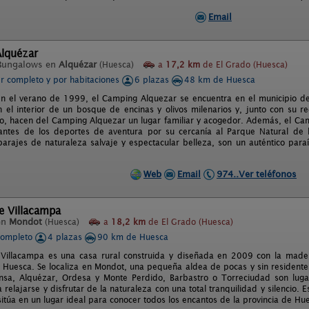
Email
lquézar
Bungalows en
Alquézar
(Huesca)
a
17,2 km
de El Grado (Huesca)
er completo y por habitaciones
6 plazas
48 km de Huesca
n el verano de 1999, el Camping Alquezar se encuentra en el municipio de
n el interior de un bosque de encinas y olivos milenarios y, junto con su r
o, hacen del Camping Alquezar un lugar familiar y acogedor. Además, el Ca
antes de los deportes de aventura por su cercanía al Parque Natural de 
parajes de naturaleza salvaje y espectacular belleza, son un auténtico para
Web
Email
974..Ver teléfonos
de Villacampa
en
Mondot
(Huesca)
a
18,2 km
de El Grado (Huesca)
completo
4 plazas
90 km de Huesca
 Villacampa es una casa rural construida y diseñada en 2009 con la mader
 Huesca. Se localiza en Mondot, una pequeña aldea de pocas y sin residentes f
nsa, Alquézar, Ordesa y Monte Perdido, Barbastro o Torreciudad son lugarés
 relajarse y disfrutar de la naturaleza con una total tranquilidad y silencio
itúa en un lugar ideal para conocer todos los encantos de la provincia de Hu