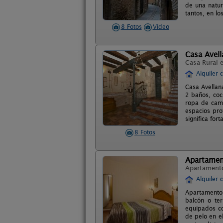
de una natur
tantos, en l
8 Fotos
Video
Casa Avell
Casa Rural 
Alquiler 
Casa Avellan
2 baños, coc
ropa de cama
espacios pro
significa for
8 Fotos
Apartamen
Apartament
Alquiler 
Apartamentos
balcón o ter
equipados co
de pelo en e