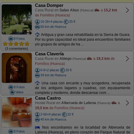
Casa Domper
Casa Rural en
Salas Altas
a
15,2 km
(Huesca)
de Fornillos (Huesca)
10-26+4 plazas
25 €
60 km de Huesca
Antigua y gran casa rehabilitada en la Sierra de Guara.
8 Fotos
Por su gran capacidad es ideal para encuentros familiares
y/o grupos de amigos de ha ...
(3 comentarios)
Casa Clavería
Casa Rural en
Abiego
a
19,3 km
de
(Huesca)
Fornillos (Huesca)
6-8+2 plazas
20 €
34 km de Huesca
Una casa con encanto y muy acogedora, recuperada
8 Fotos
de los antiguos lagares y cuadras, con equipamiento
Video
completo y moderno, donde descansar com ...
Casa Castro
Hostal Rural en
Alberuela de Laliena
a
(Huesca)
19,5 km
de Fornillos (Huesca)
2-60+4 plazas
22 €
40 km de Huesca
Nos encontramos en la localidad de Alberuela de
8 Fotos
Laliena (Huesca), en pleno corazón del Parque Natural de