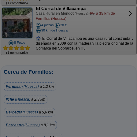
(1 comentario)
El Corral de Villacampa
Casa Rural en
Mondot
a
35 km
de
(Huesca)
Fornillos (Huesca)
4 plazas
20 €
90 km de Huesca
El Corral de Villacampa es una casa rural construida y
8 Fotos
diseñada en 2009 con la madera y la piedra original de la
Comarca del Sobrarbe, en Hu ...
(1 comentario)
Cerca de Fornillos:
Permisan
(Huesca)
a 1,2 km
Ilche
(Huesca)
a 2,3 km
Berbegal
(Huesca)
a 5,6 km
Barbastro
(Huesca)
a 8,1 km