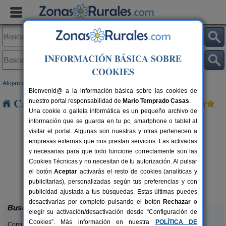
INFORMACIÓN BÁSICA SOBRE
COOKIES
Alojamientos
>
Aragón
>
Huesca
> Fornillos
Bienvenid@ a la información básica sobre las cookies de
Casas Rurales cerca de Fornillos
nuestro portal responsabilidad de
Mario Temprado Casas
.
Una cookie o galleta informática es un pequeño archivo de
información que se guarda en tu pc, smartphone o tablet al
visitar el portal. Algunas son nuestras y otras pertenecen a
empresas externas que nos prestan servicios. Las activadas
y necesarias para que todo funcione correctamente son las
Cookies Técnicas y no necesitan de tu autorización. Al pulsar
el botón
Aceptar
activarás el resto de cookies (analíticas y
Mirador de La Herradura
rs.
7+2 pers.
publicitarias), personalizadas según tus preferencias y con
 €
40 €
Embún (Huesca)
desde
publicidad ajustada a tus búsquedas. Estas últimas puedes
desactivarlas por completo pulsando el botón
Rechazar
o
Buscar
elegir su activación/desactivación desde “Configuración de
Cookies”. Más información en nuestra
POLÍTICA DE
Comunidades: