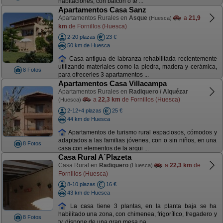
habitaciones, con balcón o te ...
Apartamentos Casa Sanz
Apartamentos Rurales en
Asque
a
21,9
(Huesca)
km
de Fornillos (Huesca)
2-20 plazas
23 €
50 km de Huesca
Casa antigua de labranza rehabilitada recientemente
utilizando materiales como la piedra, madera y cerámica,
8 Fotos
para ofrecerles 3 apartamentos ...
Apartamentos Casa Villacampa
Apartamentos Rurales en
Radiquero / Alquézar
a
22,3 km
de Fornillos (Huesca)
(Huesca)
2-12+4 plazas
25 €
44 km de Huesca
Apartamentos de turismo rural espaciosos, cómodos y
adaptados a las familias jóvenes, con o sin niños, en una
8 Fotos
casa con elementos de la arqui ...
Casa Rural A´Plazeta
Casa Rural en
Radiquero
a
22,3 km
de
(Huesca)
Fornillos (Huesca)
8-10 plazas
16 €
43 km de Huesca
La casa tiene 3 plantas, en la planta baja se ha
habilitado una zona, con chimenea, frigorífico, fregadero y
8 Fotos
tv, dispone de una gran mesa pa ...