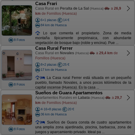
Casa Frari
Casa Rural en
Peralta de La Sal
a
26,9
(Huesca)
km
de Fornillos (Huesca)
6+1 plazas
14 €
84 km de Huesca
Lo que comenta el propietario. Zona de media
montaña típicamente prepirinaica, con abundante
8 Fotos
vegetación de bosque bajo (roble y encina). Pue ...
Casa Rural Ferrer
Casa Rural en
Novales
a
29,4 km
de
(Huesca)
Fornillos (Huesca)
8+2 plazas
25 €
17 km de Huesca
La Casa rural Ferrer está situada en un pequeño
pueblo, llamado Novales, a unos pocos kilómetros de la
8 Fotos
capital oscense (Huesca). Es la casa ...
Sueños de Guara Apartamentos
Apartamentos Rurales en
Labata
a
29,7
(Huesca)
km
de Fornillos (Huesca)
4-16+8 plazas
20 €
36 km de Huesca
Sueños de Guara consta de cuatro apartamentos
una amplia zona ajardinada, piscina, barbacoa, zona de
8 Fotos
juegos y aparcamiento privado. Ideal pa ...