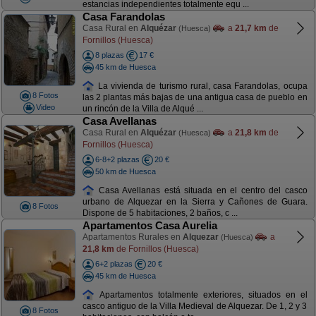
estancias independientes totalmente equ ...
Casa Farandolas
Casa Rural en
Alquézar
a
21,7 km
de
(Huesca)
Fornillos (Huesca)
8 plazas
17 €
45 km de Huesca
La vivienda de turismo rural, casa Farandolas, ocupa
8 Fotos
las 2 plantas más bajas de una antigua casa de pueblo en
Video
un rincón de la Villa de Alqué ...
Casa Avellanas
Casa Rural en
Alquézar
a
21,8 km
de
(Huesca)
Fornillos (Huesca)
6-8+2 plazas
20 €
50 km de Huesca
Casa Avellanas está situada en el centro del casco
urbano de Alquezar en la Sierra y Cañones de Guara.
8 Fotos
Dispone de 5 habitaciones, 2 baños, c ...
Apartamentos Casa Aurelia
Apartamentos Rurales en
Alquezar
a
(Huesca)
21,8 km
de Fornillos (Huesca)
6+2 plazas
20 €
45 km de Huesca
Apartamentos totalmente exteriores, situados en el
casco antiguo de la Villa Medieval de Alquezar. De 1, 2 y 3
8 Fotos