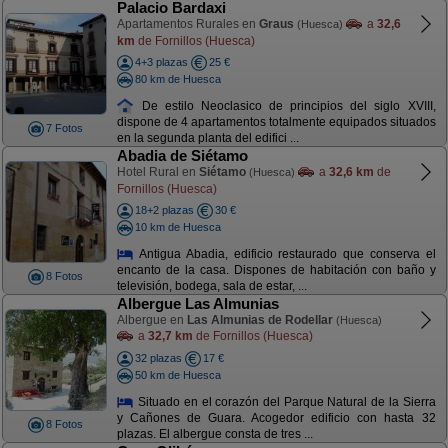
Palacio Bardaxi
Apartamentos Rurales en
Graus
a
32,6
(Huesca)
km
de Fornillos (Huesca)
4+3 plazas
25 €
80 km de Huesca
De estilo Neoclasico de principios del siglo XVIII,
dispone de 4 apartamentos totalmente equipados situados
7 Fotos
en la segunda planta del edifici ...
Abadia de Siétamo
Hotel Rural en
Siétamo
a
32,6 km
de
(Huesca)
Fornillos (Huesca)
18+2 plazas
30 €
10 km de Huesca
Antigua Abadia, edificio restaurado que conserva el
encanto de la casa. Dispones de habitación con baño y
8 Fotos
televisión, bodega, sala de estar, ...
Albergue Las Almunias
Albergue en
Las Almunias de Rodellar
(Huesca)
a
32,7 km
de Fornillos (Huesca)
32 plazas
17 €
50 km de Huesca
Situado en el corazón del Parque Natural de la Sierra
y Cañones de Guara. Acogedor edificio con hasta 32
8 Fotos
plazas. El albergue consta de tres ...