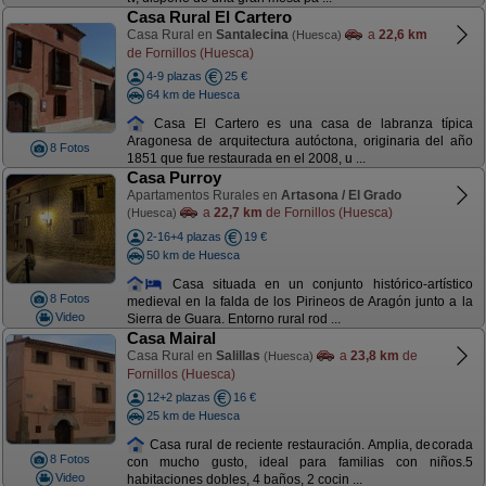
Casa Rural El Cartero
Casa Rural en
Santalecina
a
22,6 km
(Huesca)
de Fornillos (Huesca)
4-9 plazas
25 €
64 km de Huesca
Casa El Cartero es una casa de labranza típica
Aragonesa de arquitectura autóctona, originaria del año
8 Fotos
1851 que fue restaurada en el 2008, u ...
Casa Purroy
Apartamentos Rurales en
Artasona / El Grado
a
22,7 km
de Fornillos (Huesca)
(Huesca)
2-16+4 plazas
19 €
50 km de Huesca
Casa situada en un conjunto histórico-artístico
8 Fotos
medieval en la falda de los Pirineos de Aragón junto a la
Video
Sierra de Guara. Entorno rural rod ...
Casa Mairal
Casa Rural en
Salillas
a
23,8 km
de
(Huesca)
Fornillos (Huesca)
12+2 plazas
16 €
25 km de Huesca
Casa rural de reciente restauración. Amplia, decorada
8 Fotos
con mucho gusto, ideal para familias con niños.5
Video
habitaciones dobles, 4 baños, 2 cocin ...