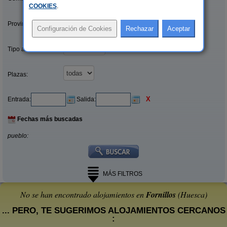
COOKIES
.
Provincias/Islas:
Tipo alquiler:
Plazas:
X
Entrada:
Salida:
Fechas más buscadas
pueblo:
MÁS FILTROS
No se han encontrado alojamientos en
Fornillos
(Huesca)
... PERO, TE SUGERIMOS ALOJAMIENTOS CERCANOS
: