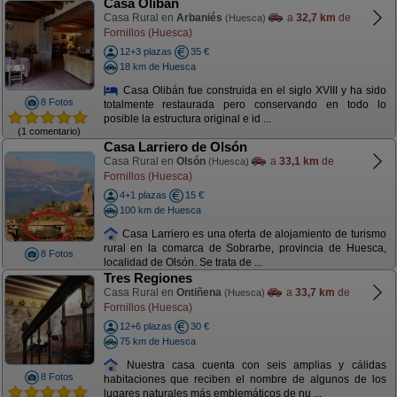
Casa Olibán
Casa Rural en
Arbaniés
a
32,7 km
de
(Huesca)
Fornillos (Huesca)
12+3 plazas
35 €
18 km de Huesca
Casa Olibán fue construida en el siglo XVIII y ha sido
8 Fotos
totalmente restaurada pero conservando en todo lo
posible la estructura original e id ...
(1 comentario)
Casa Larriero de Olsón
Casa Rural en
Olsón
a
33,1 km
de
(Huesca)
Fornillos (Huesca)
4+1 plazas
15 €
100 km de Huesca
Casa Larriero es una oferta de alojamiento de turismo
rural en la comarca de Sobrarbe, provincia de Huesca,
8 Fotos
localidad de Olsón. Se trata de ...
Tres Regiones
Casa Rural en
Ontiñena
a
33,7 km
de
(Huesca)
Fornillos (Huesca)
12+6 plazas
30 €
75 km de Huesca
Nuestra casa cuenta con seis amplias y cálidas
8 Fotos
habitaciones que reciben el nombre de algunos de los
lugares naturales más emblemáticos de nu ...