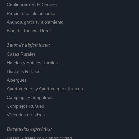
Configuración de Cookies
Propietarios alojamientos
Anuncia gratis tu alojamiento
Blog de Turismo Rural
Tipos de alojamiento:
Casas Rurales
Hoteles
y
Hoteles Rurales
Hostales Rurales
Albergues
Apartamentos
y
Apartamentos Rurales
Campings y Bungalows
Complejos Rurales
Viviendas turísticas
Búsquedas especiales:
Casas Rurales con disponibilidad