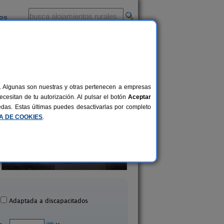
ios
-
al. Algunas son nuestras y otras pertenecen a empresas
cesitan de tu autorización. Al pulsar el botón
Aceptar
uedas. Estas últimas puedes desactivarlas por completo
CA DE COOKIES
.
Casa López Ordesa
Casa Rural La Er
10+2 pers.
15 €
Fragén (Huesca)
Sieste (Huesca)
desde
Adaptada a discapacitados