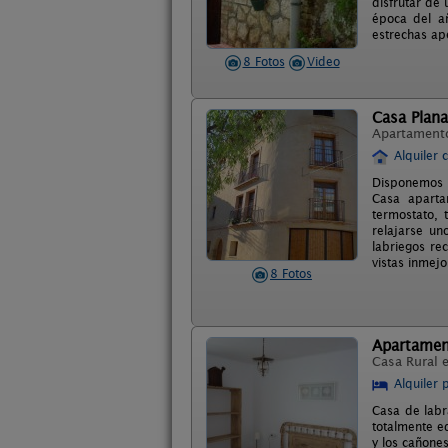
disfrutar de 
época del añ
estrechas ape
8 Fotos
Video
Casa Plana
Apartament
Alquiler 
Disponemos d
Casa aparta
termostato, 
relajarse u
labriegos re
vistas inmejo
8 Fotos
Apartamen
Casa Rural 
Alquiler 
Casa de labr
totalmente e
y los cañone