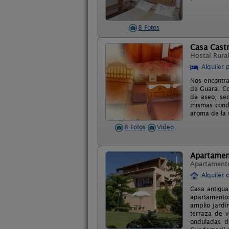
8 Fotos
Casa Cast
Hostal Rura
Alquiler 
Nos encontra
de Guara. Co
de aseo, sec
mismas condi
aroma de la n
8 Fotos
Video
Apartamen
Apartament
Alquiler 
Casa antigua
apartamentos
amplio jardí
terraza de v
onduladas d