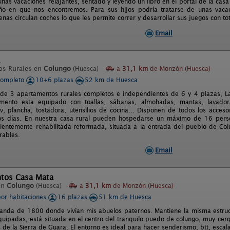
unas vacaciones relajantes, sentado y leyendo un libro en el portal de la ca
o en que nos encontremos. Para sus hijos podría tratarse de unas vacaci
nas circulan coches lo que les permite correr y desarrollar sus juegos con tot
Email
os Rurales en
Colungo
(Huesca)
a
31,1 km
de Monzón (Huesca)
completo
10+6 plazas
52 km de Huesca
e 3 apartamentos rurales completos e independientes de 6 y 4 plazas, La 
mento esta equipado con toallas, sábanas, almohadas, mantas, lavadora
tv, plancha, tostadora, utensilios de cocina... Disponen de todos los acces
nos días. En nuestra casa rural pueden hospedarse un máximo de 16 pers
cientemente rehabilitada-reformada, situada a la entrada del pueblo de Colu
rables.
Email
tos Casa Mata
en
Colungo
(Huesca)
a
31,1 km
de Monzón (Huesca)
por habitaciones
16 plazas
51 km de Huesca
anda de 1800 donde vivían mis abuelos paternos. Mantiene la misma estruct
quipadas, está situada en el centro del tranquilo puedo de colungo, muy cerq
s de la Sierra de Guara. El entorno es ideal para hacer senderismo, btt, esca