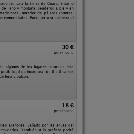
Aragón junto a la Sierra de Guara. Entorno
 de llano y montaña, senderos a pie y en
tradiciones, mirador de pájaros (buitres,
s comodidades. Patio, terraza solanera al
30 €
pers/noche
de algunos de los lugares naturales más
a posibilidad de incorporar de 6 a 8 camas
de leña y balcón.
18 €
pers/noche
rineo aragonés. Bañado por las aguas del
actividades. También si lo prefiere podrá