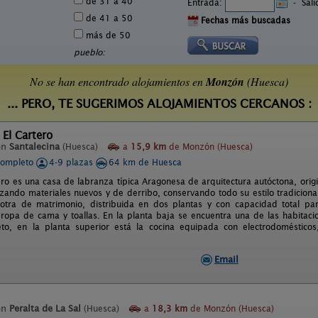
de 31 a 40
Entrada:
-
Sal
de 41 a 50
Fechas más buscadas
más de 50
pueblo:
No se han encontrado alojamientos en
Monzón
(Huesca)
... PERO, TE SUGERIMOS ALOJAMIENTOS CERCANOS :
 El Cartero
en
Santalecina
(Huesca)
a
15,9 km
de Monzón (Huesca)
completo
4-9 plazas
64 km de Huesca
ero es una casa de labranza típica Aragonesa de arquitectura autóctona, ori
lizando materiales nuevos y de derribo, conservando todo su estilo tradiciona
 otra de matrimonio, distribuida en dos plantas y con capacidad total par
 ropa de cama y toallas. En la planta baja se encuentra una de las habitaci
to, en la planta superior está la cocina equipada con electrodoméstico
Email
en
Peralta de La Sal
(Huesca)
a
18,3 km
de Monzón (Huesca)