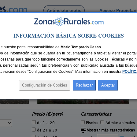
Anúnciate gratis
Acceso Propietar
Busca por pueblo
INFORMACIÓN BÁSICA SOBRE COOKIES
 de Monzón
de nuestro portal responsabilidad de
Mario Temprado Casas
.
o de información que se guarda en tu pc, smartphone o tablet al visitar el port
ecesarias para que todo funcione correctamente son las Cookies Técnicas y no ne
rias), personalizadas según tus preferencias y con publicidad ajustada a tus búsq
sactivación desde “Configuración de Cookies”. Más información en nuestra
POLÍTI
Casa Rural Agustín
2 pers.
2-6+2 pers.
40 €
15 €
La Puebla de Roda (Huesca)
e
desde
Precio (€/pers)
Características
de 1 a 20
Piscina
Admite animales
de 21 a 30
Mostrar más características