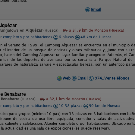
contemporáneo.
Email
lquézar
Bungalows en
Alquézar
(Huesca)
a
31,9 km
de Monzón (Huesca)
er completo y por habitaciones
6 plazas
48 km de Huesca
n el verano de 1999, el Camping Alquezar se encuentra en el municipio de
n el interior de un bosque de encinas y olivos milenarios y, junto con su r
o, hacen del Camping Alquezar un lugar familiar y acogedor. Además, el Ca
antes de los deportes de aventura por su cercanía al Parque Natural de 
parajes de naturaleza salvaje y espectacular belleza, son un auténtico para
Web
Email
974..Ver teléfonos
de Benabarre
n
Benabarre
(Huesca)
a
32,1 km
de Monzón (Huesca)
er completo y por habitaciones
10-38 plazas
90 km de Huesca
ístico para grupos (mínimo 10 pax) con 38 plazas en 8 habitaciones con baño
 Dispone de cocina de uso libre equipada, comedor y salas de actividade
a caliente y calefacción. Alquiler completo o por habitaciones. Ubicado junto
 la actualidad es una sala de exposiciones (se puede reservar).