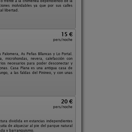
sa o frente a la chimenea dependiendo de la
ones inolvidables ya que por sus calles
al libertad.
15 €
pers/noche
Palomera, As Peñas Bllancas y Lo Portal.
, microhondas, nevera, calefacción con
orios necesarios para poder desconectar y
onas. Casa Plana es una antigua casa de
ngo, a las faldas del Pinineo, y con unas
20 €
pers/noche
ura dividida en estancias independientes
uita de alquezar al pie del parque natural
lada y barranquismo.