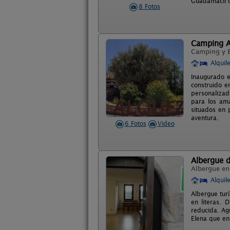
Guadamacil 
8 Fotos
Camping A
Camping y 
Alquil
Inaugurado e
construido e
personalizad
para los am
situados en 
aventura.
6 Fotos
Video
Albergue 
Albergue e
Alquil
Albergue tur
en literas.
reducida. Agu
Elena que en