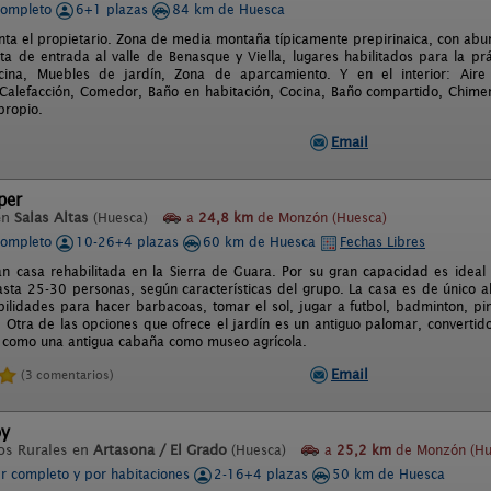
completo
6+1 plazas
84 km de Huesca
ta el propietario. Zona de media montaña típicamente prepirinaica, con abu
rta de entrada al valle de Benasque y Viella, lugares habilitados para la prá
scina, Muebles de jardín, Zona de aparcamiento. Y en el interior: Air
Calefacción, Comedor, Baño en habitación, Cocina, Baño compartido, Chimen
propio.
Email
per
en
Salas Altas
(Huesca)
a
24,8 km
de Monzón (Huesca)
completo
10-26+4 plazas
60 km de Huesca
Fechas Libres
an casa rehabilitada en la Sierra de Guara. Por su gran capacidad es ideal
sta 25-30 personas, según características del grupo. La casa es de único al
ilidades para hacer barbacoas, tomar el sol, jugar a futbol, badminton, pin
s. Otra de las opciones que ofrece el jardín es un antiguo palomar, convertid
sí como una antigua cabaña como museo agrícola.
Email
(3 comentarios)
oy
os Rurales en
Artasona / El Grado
(Huesca)
a
25,2 km
de Monzón (Hu
er completo y por habitaciones
2-16+4 plazas
50 km de Huesca