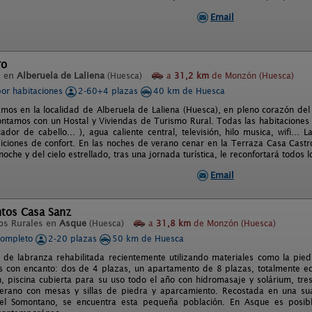
Email
ro
l en
Alberuela de Laliena
(Huesca)
a
31,2 km
de Monzón (Huesca)
por habitaciones
2-60+4 plazas
40 km de Huesca
mos en la localidad de Alberuela de Laliena (Huesca), en pleno corazón del 
ntamos con un Hostal y Viviendas de Turismo Rural. Todas las habitaciones
ador de cabello... ), agua caliente central, televisión, hilo musica, wifi...
ciones de confort. En las noches de verano cenar en la Terraza Casa Castro,
oche y del cielo estrellado, tras una jornada turística, le reconfortará todos l
Email
tos Casa Sanz
os Rurales en
Asque
(Huesca)
a
31,8 km
de Monzón (Huesca)
completo
2-20 plazas
50 km de Huesca
 de labranza rehabilitada recientemente utilizando materiales como la pie
 con encanto: dos de 4 plazas, un apartamento de 8 plazas, totalmente equ
n, piscina cubierta para su uso todo el año con hidromasaje y solárium, t
erano con mesas y sillas de piedra y aparcamiento. Recostada en una sua
el Somontano, se encuentra esta pequeña población. En Asque es posibl