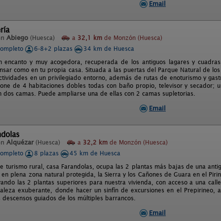
Email
ría
en
Abiego
(Huesca)
a
32,1 km
de Monzón (Huesca)
completo
6-8+2 plazas
34 km de Huesca
n encanto y muy acogedora, recuperada de los antiguos lagares y cuadra
sar como en tu propia casa. Situada a las puertas del Parque Natural de los
tividades en un privilegiado entorno, además de rutas de enoturismo y gas
pone de 4 habitaciones dobles todas con baño propio, televisor y secador; 
on dos camas. Puede ampliarse una de ellas con 2 camas supletorias.
Email
ndolas
en
Alquézar
(Huesca)
a
32,2 km
de Monzón (Huesca)
completo
8 plazas
45 km de Huesca
de turismo rural, casa Farandolas, ocupa las 2 plantas más bajas de una antig
 en plena zona natural protegida, la Sierra y los Cañones de Guara en el Pir
ando las 2 plantas superiores para nuestra vivienda, con acceso a una call
aleza exuberante, donde hacer un sinfín de excursiones en el Prepirineo, a 
os descensos guiados de los múltiples barrancos.
Email