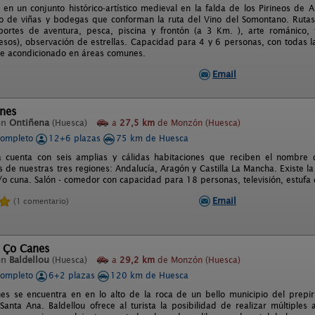
 en un conjunto histórico-artístico medieval en la falda de los Pirineos de 
o de viñas y bodegas que conforman la ruta del Vino del Somontano. Rutas
eportes de aventura, pesca, piscina y frontón (a 3 Km. ), arte románico, 
sos), observación de estrellas. Capacidad para 4 y 6 personas, con todas la
re acondicionado en áreas comunes.
Email
ones
en
Ontiñena
(Huesca)
a
27,5 km
de Monzón (Huesca)
completo
12+6 plazas
75 km de Huesca
a cuenta con seis amplias y cálidas habitaciones que reciben el nombre 
 de nuestras tres regiones: Andalucía, Aragón y Castilla La Mancha. Existe l
y/o cuna. Salón - comedor con capacidad para 18 personas, televisión, estufa 
Email
(1 comentario)
l Ço Canes
en
Baldellou
(Huesca)
a
29,2 km
de Monzón (Huesca)
completo
6+2 plazas
120 km de Huesca
s se encuentra en en lo alto de la roca de un bello municipio del prepi
anta Ana. Baldellou ofrece al turista la posibilidad de realizar múltiples 