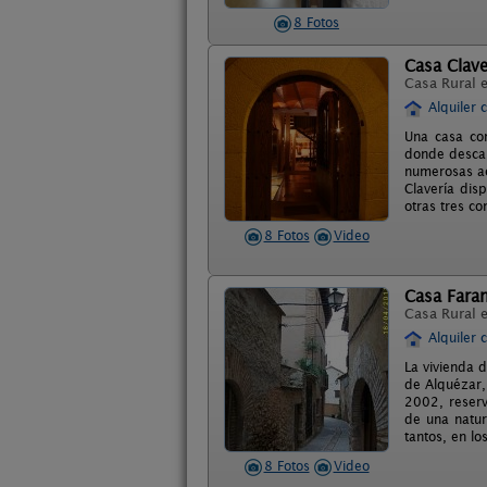
8 Fotos
Casa Clave
Casa Rural 
Alquiler 
Una casa co
donde descan
numerosas ac
Clavería dis
otras tres c
8 Fotos
Video
Casa Fara
Casa Rural 
Alquiler 
La vivienda 
de Alquézar,
2002, reserv
de una natur
tantos, en l
8 Fotos
Video