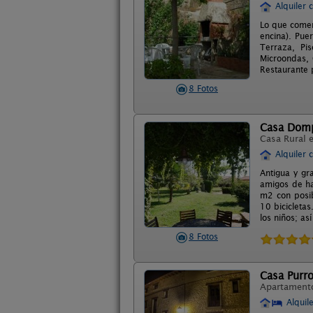
Alquiler 
Lo que comen
encina). Pue
Terraza, Pi
Microondas, 
Restaurante 
8 Fotos
Casa Dom
Casa Rural 
Alquiler 
Antigua y gr
amigos de ha
m2 con posib
10 bicicleta
los niños; a
8 Fotos
Casa Purr
Apartament
Alquil