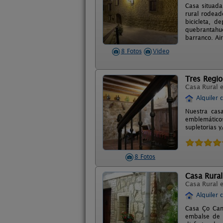
Casa situada
rural rodead
bicicleta, d
quebrantahue
barranco. Ai
8 Fotos
Video
Tres Regi
Casa Rural 
Alquiler 
Nuestra cas
emblemáticos
supletorias 
8 Fotos
Casa Rura
Casa Rural 
Alquiler 
Casa Ço Cane
embalse de S