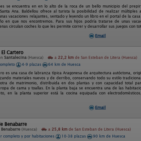
s se encuentra en en lo alto de la roca de un bello municipio del prepi
anta Ana. Baldellou ofrece al turista la posibilidad de realizar múltiples 
unas vacaciones relajantes, sentado y leyendo un libro en el portal de la ca
o en que nos encontremos. Para sus hijos podría tratarse de unas vacaci
nas circulan coches lo que les permite correr y desarrollar sus juegos con tot
Email
 El Cartero
en
Santalecina
(Huesca)
a
22,2 km
de San Esteban de Litera (Huesca)
completo
4-9 plazas
64 km de Huesca
ero es una casa de labranza típica Aragonesa de arquitectura autóctona, ori
lizando materiales nuevos y de derribo, conservando todo su estilo tradiciona
 otra de matrimonio, distribuida en dos plantas y con capacidad total par
 ropa de cama y toallas. En la planta baja se encuentra una de las habitaci
to, en la planta superior está la cocina equipada con electrodoméstico
Email
de Benabarre
n
Benabarre
(Huesca)
a
25,8 km
de San Esteban de Litera (Huesca)
er completo y por habitaciones
10-38 plazas
90 km de Huesca