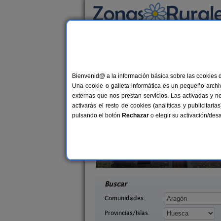
Busca por alojamiento
Alojamientos
>
Aragón
>
Huesca
> San Esteb
Casas Rurales cerca 
Bienvenid@ a la información básica sobre las cookies 
Una cookie o galleta informática es un pequeño archiv
externas que nos prestan servicios. Las activadas y n
activarás el resto de cookies (analíticas y publicita
pulsando el botón
Rechazar
o elegir su activación/de
Herradura
Camping Alquézar
7+2 pers.
40 €
esca)
Alquézar (Huesca)
desde
desd
Buscar
Comunidades:
Provincias/Islas: