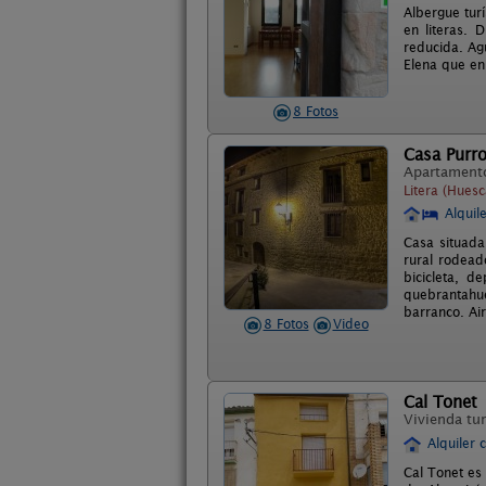
Albergue tur
en literas.
reducida. Agu
Elena que en
8 Fotos
Casa Purr
Apartament
Litera (Huesc
Alquil
Casa situada
rural rodead
bicicleta, d
quebrantahue
barranco. Ai
8 Fotos
Video
Cal Tonet
Vivienda tur
Alquiler 
Cal Tonet es