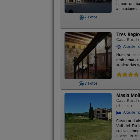
tienen un ba
actuaciones d
7 Fotos
Tres Regi
Casa Rural 
Alquiler 
Nuestra cas
emblemáticos
supletorias 
8 Fotos
Masia Moli
Casa Rural 
(Huesca)
Alquiler 
Casa rural ai
Vall del Far
cultivo, don
noche un cie