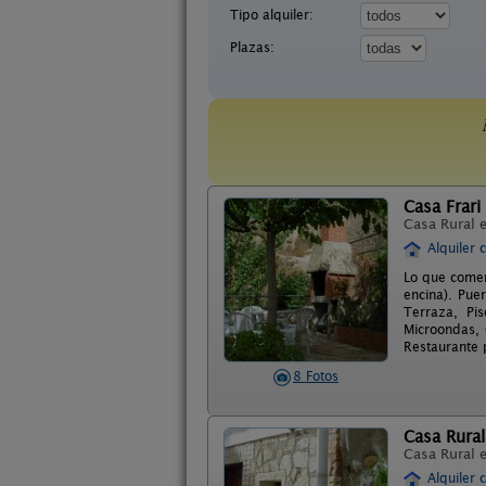
Tipo alquiler:
Plazas:
Casa Frari
Casa Rural 
Alquiler 
Lo que comen
encina). Pue
Terraza, Pi
Microondas, 
Restaurante 
8 Fotos
Casa Rura
Casa Rural 
Alquiler 