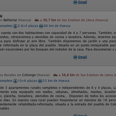
Email
au
en
Bellestar
(Huesca)
a
36,7 km
de San Esteban de Litera (Huesca)
completo
2-8+4 plazas
90 km de Huesca
 cuenta con dos habitaciones con capacidad de 4 a 7 personas. También, con c
ondas, vitrocerámica y utensilios de cocina y lavadora. Además, tenemos e
za para disfrutar al aire libre. También disponemos de jardín y una pis
e reformada en la plaza del pueblo. Situada en un punto inmejorable par
acer excursiones por los bosques del rededor de la casa. Para desconectar y d
Email
os Rurales en
Colungo
(Huesca)
a
36,8 km
de San Esteban de Litera (
completo
10+6 plazas
52 km de Huesca
e 3 apartamentos rurales completos e independientes de 6 y 4 plazas, La 
mento esta equipado con toallas, sábanas, almohadas, mantas, lavadora
tv, plancha, tostadora, utensilios de cocina... Disponen de todos los acces
nos días. En nuestra casa rural pueden hospedarse un máximo de 16 pers
cientemente rehabilitada-reformada, situada a la entrada del pueblo de Colu
rables.