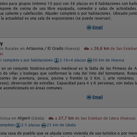
ístico para grupos (mínimo 10 pax) con 38 plazas en 8 habitaciones con baño
 Dispone de cocina de uso libre equipada, comedor y salas de actividade
a caliente y calefacción. Alquiler completo o por habitaciones. Ubicado junto
 la actualidad es una sala de exposiciones (se puede reservar).
Email
oy
os Rurales en
Artasona / El Grado
(Huesca)
a
26,6 km
de San Esteba
a)
er completo y por habitaciones
2-16+4 plazas
50 km de Huesca
 en un conjunto histórico-artístico medieval en la falda de los Pirineos de 
o de viñas y bodegas que conforman la ruta del Vino del Somontano. Rutas
eportes de aventura, pesca, piscina y frontón (a 3 Km. ), arte románico, 
sos), observación de estrellas. Capacidad para 4 y 6 personas, con todas la
re acondicionado en áreas comunes.
Email
ística en
Algerri
(Lleida)
a
27,7 km
de San Esteban de Litera (Huesca)
completo
2-5 plazas
25 km de Lleida
 una casa de pueblo que se alquila como vivienda de uso turístico o por men