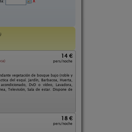
ida:
X
)
14 €
ca)
pers/noche
ndante vegetación de bosque bajo (roble y
ctica del esquí. Jardín, Barbacoa, Huerta,
e acondicionado, DvD o vídeo, Lavadora,
ea, Televisión, Sala de estar. Dispone de
18 €
pers/noche