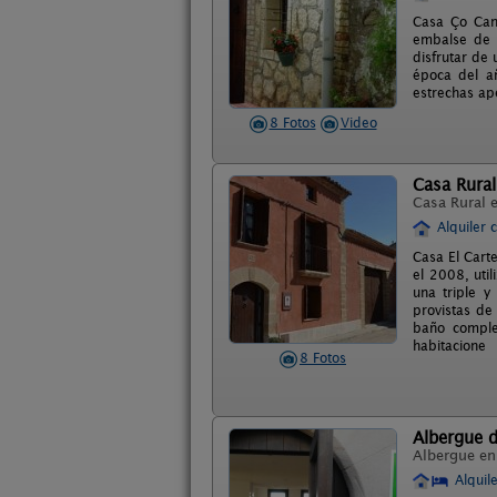
Casa Ço Cane
embalse de S
disfrutar de 
época del añ
estrechas ape
8 Fotos
Video
Casa Rural
Casa Rural 
Alquiler 
Casa El Cart
el 2008, uti
una triple y
provistas de
baño comple
habitacione
8 Fotos
Albergue 
Albergue e
Alquil