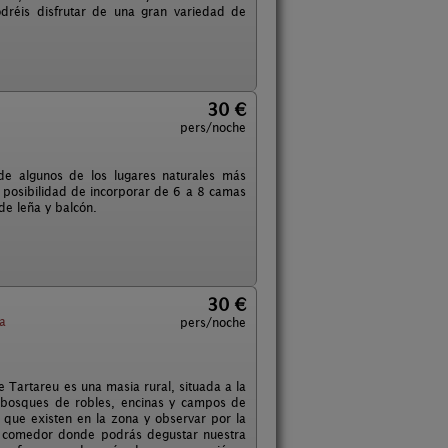
odréis disfrutar de una gran variedad de
30 €
pers/noche
de algunos de los lugares naturales más
a posibilidad de incorporar de 6 a 8 camas
de leña y balcón.
30 €
a
pers/noche
de Tartareu es una masia rural, situada a la
e bosques de robles, encinas y campos de
 que existen en la zona y observar por la
un comedor donde podrás degustar nuestra