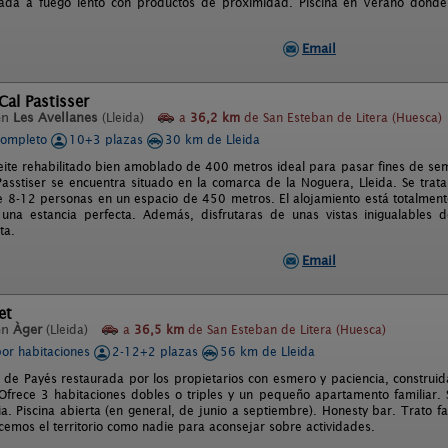
zada a fuego lento con productos de proximidad. Piscina en Verano donde
Email
Cal Pastisser
en
Les Avellanes
(Lleida)
a
36,2 km
de San Esteban de Litera (Huesca)
completo
10+3 plazas
30 km de Lleida
eite rehabilitado bien amoblado de 400 metros ideal para pasar fines de sem
Passtiser se encuentra situado en la comarca de la Noguera, Lleida. Se trat
 8-12 personas en un espacio de 450 metros. El alojamiento está totalment
 una estancia perfecta. Además, disfrutaras de unas vistas inigualables
ta.
Email
et
en
Àger
(Lleida)
a
36,5 km
de San Esteban de Litera (Huesca)
por habitaciones
2-12+2 plazas
56 km de Lleida
 de Payés restaurada por los propietarios con esmero y paciencia, construid
. Ofrece 3 habitaciones dobles o triples y un pequeño apartamento familiar. 
ia. Piscina abierta (en general, de junio a septiembre). Honesty bar. Trato f
ocemos el territorio como nadie para aconsejar sobre actividades.