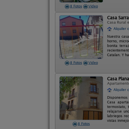
8 Fotos
Video
Casa Sarr
Casa Rural 
Alquiler 
Nuestra casa
horno, micro
bonita terra
recientement
Catalan. Y h
8 Fotos
Video
Casa Plana
Apartament
Alquiler 
Disponemos d
Casa aparta
termostato, 
relajarse u
labriegos re
vistas inmejo
8 Fotos