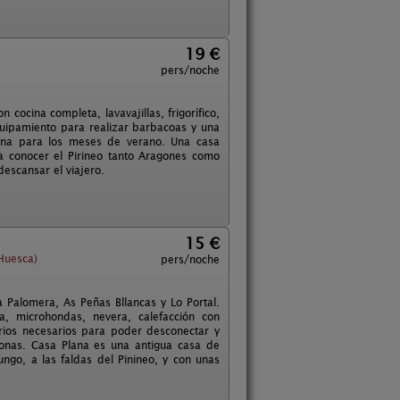
19 €
pers/noche
ocina completa, lavavajillas, frigorífico,
quipamiento para realizar barbacoas y una
cina para los meses de verano. Una casa
a conocer el Pirineo tanto Aragones como
escansar el viajero.
15 €
Huesca)
pers/noche
Palomera, As Peñas Bllancas y Lo Portal.
, microhondas, nevera, calefacción con
orios necesarios para poder desconectar y
onas. Casa Plana es una antigua casa de
ngo, a las faldas del Pinineo, y con unas