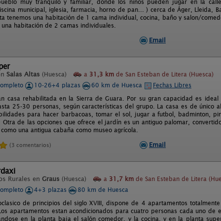
pueblo muy tranquilo y familiar, dónde los niños pueden jugar en la calle
iscina municipal, iglesia, farmacia, horno de pan... ) cerca de Áger, Lleida, 
ta tenemos una habitación de 1 cama individual, cocina, baño y salon/comedo
 una habitación de 2 camas individuales.
Email
per
en
Salas Altas
(Huesca)
a
31,3 km
de San Esteban de Litera (Huesca)
completo
10-26+4 plazas
60 km de Huesca
Fechas Libres
an casa rehabilitada en la Sierra de Guara. Por su gran capacidad es ideal
sta 25-30 personas, según características del grupo. La casa es de único al
ilidades para hacer barbacoas, tomar el sol, jugar a futbol, badminton, pin
s. Otra de las opciones que ofrece el jardín es un antiguo palomar, convertid
sí como una antigua cabaña como museo agrícola.
Email
(3 comentarios)
rdaxi
os Rurales en
Graus
(Huesca)
a
31,7 km
de San Esteban de Litera (Hu
completo
4+3 plazas
80 km de Huesca
oclasico de principios del siglo XVIII, dispone de 4 apartamentos totalment
. Los apartamentos estan acondicionados para cuatro personas cada uno de el
uandose en la planta baja el salón comedor, y la cocina, y en la planta supe