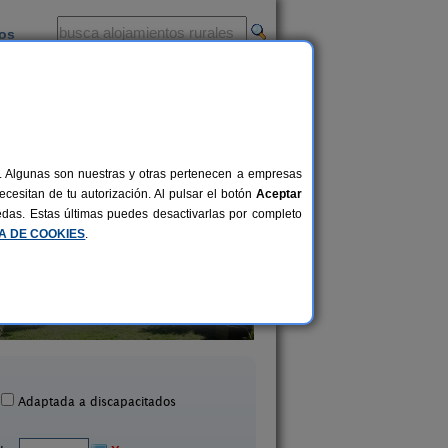
ios
-
al. Algunas son nuestras y otras pertenecen a empresas
cesitan de tu autorización. Al pulsar el botón
Aceptar
uedas. Estas últimas puedes desactivarlas por completo
CA DE COOKIES
.
Casa Castro
Casa Damian del Ba
2-60+4 pers.
22 €
beruela de Laliena (Huesca)
Benasque (Huesca
desde
Adaptada a discapacitados