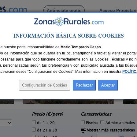
Anúnciate gratis
Acceso Propietar
Busca por pueblo
INFORMACIÓN BÁSICA SOBRE COOKIES
an de Litera
de San Esteban de Litera
de nuestro portal responsabilidad de
Mario Temprado Casas
.
o de información que se guarda en tu pc, smartphone o tablet al visitar el port
ecesarias para que todo funcione correctamente son las Cookies Técnicas y no ne
rias), personalizadas según tus preferencias y con publicidad ajustada a tus búsq
sactivación desde “Configuración de Cookies”. Más información en nuestra
POLÍTI
Casa Domper
6 pers.
10-26+4 pers.
25 €
25 €
Salas Altas (Huesca)
Al
e
desde
Precio (€/pers)
Características
de 1 a 20
Piscina
Admite animales
de 21 a 30
Mostrar más características