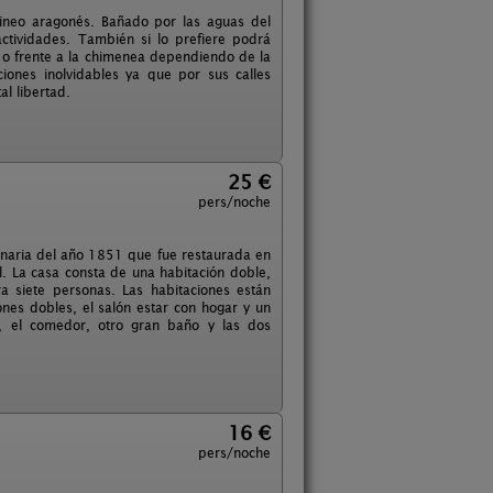
rineo aragonés. Bañado por las aguas del
actividades. También si lo prefiere podrá
sa o frente a la chimenea dependiendo de la
ones inolvidables ya que por sus calles
al libertad.
25 €
pers/noche
ginaria del año 1851 que fue restaurada en
l. La casa consta de una habitación doble,
a siete personas. Las habitaciones están
ones dobles, el salón estar con hogar y un
s, el comedor, otro gran baño y las dos
16 €
pers/noche