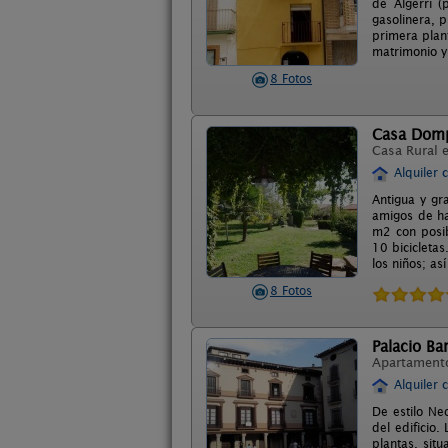
de Algerri (
gasolinera, p
primera plan
matrimonio y
8 Fotos
Casa Dom
Casa Rural 
Alquiler 
Antigua y gr
amigos de ha
m2 con posib
10 bicicleta
los niños; a
8 Fotos
Palacio Ba
Apartament
Alquiler 
De estilo Ne
del edificio
plantas, sit