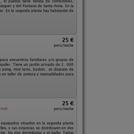
, el pueblo tiene tienda de comestibles,
Balaguer y del Pantano de Santa Anna. En la
r. En la segunda planta hay habitación de
25 €
pers/noche
 para encuentros familiares y/o grupos de
quiler. Tiene un jardín privado de 2. 000
 pong, mini tenis, basket.. se dispone de
o en taller de pintura y manualidades para
25 €
esca)
pers/noche
e equipados situados en la segunda planta
los, y sus estancias se distribuyen en dos
rior, los dos dormitorios y el baño. Todos