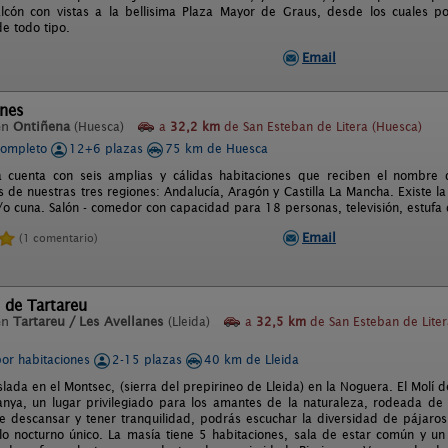
lcón con vistas a la bellisima Plaza Mayor de Graus, desde los cuales p
e todo tipo.
Email
ones
en
Ontiñena
(Huesca)
a
32,2 km
de San Esteban de Litera (Huesca)
completo
12+6 plazas
75 km de Huesca
a cuenta con seis amplias y cálidas habitaciones que reciben el nombre 
 de nuestras tres regiones: Andalucía, Aragón y Castilla La Mancha. Existe l
y/o cuna. Salón - comedor con capacidad para 18 personas, televisión, estufa 
Email
(1 comentario)
 de Tartareu
en
Tartareu / Les Avellanes
(Lleida)
a
32,5 km
de San Esteban de Liter
por habitaciones
2-15 plazas
40 km de Lleida
slada en el Montsec, (sierra del prepirineo de Lleida) en la Noguera. El Molí 
fanya, un lugar privilegiado para los amantes de la naturaleza, rodeada d
de descansar y tener tranquilidad, podrás escuchar la diversidad de pájaros
lo nocturno único. La masía tiene 5 habitaciones, sala de estar común y 