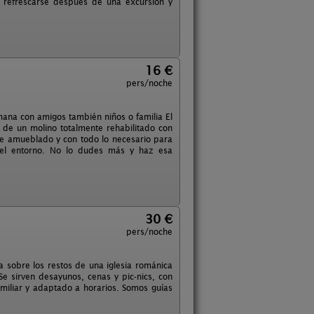
 refrescarse después de una excursión y
16 €
pers/noche
ana con amigos también niños o familia El
a de un molino totalmente rehabilitado con
e amueblado y con todo lo necesario para
 del entorno. No lo dudes más y haz esa
30 €
pers/noche
a sobre los restos de una iglesia románica
Se sirven desayunos, cenas y pic-nics, con
amiliar y adaptado a horarios. Somos guías