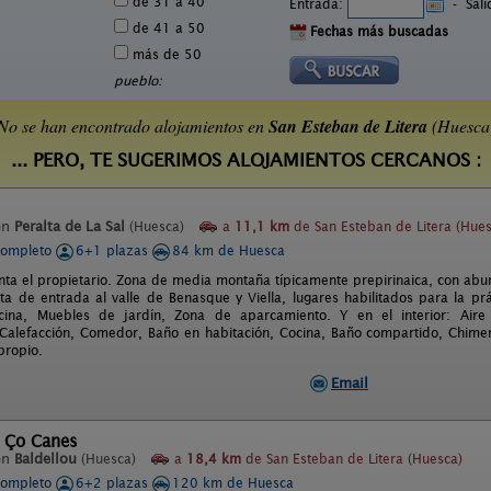
de 31 a 40
Entrada:
-
Sal
de 41 a 50
Fechas más buscadas
más de 50
pueblo:
No se han encontrado alojamientos en
San Esteban de Litera
(Huesca
... PERO, TE SUGERIMOS ALOJAMIENTOS CERCANOS :
en
Peralta de La Sal
(Huesca)
a
11,1 km
de San Esteban de Litera (Hues
completo
6+1 plazas
84 km de Huesca
ta el propietario. Zona de media montaña típicamente prepirinaica, con abu
rta de entrada al valle de Benasque y Viella, lugares habilitados para la prá
scina, Muebles de jardín, Zona de aparcamiento. Y en el interior: Air
Calefacción, Comedor, Baño en habitación, Cocina, Baño compartido, Chimen
propio.
Email
l Ço Canes
en
Baldellou
(Huesca)
a
18,4 km
de San Esteban de Litera (Huesca)
completo
6+2 plazas
120 km de Huesca