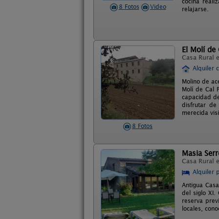
cocina reali
8 Fotos
Video
relajarse.
El Molí de 
Casa Rural 
Alquiler 
Molino de ac
Molí de Cal 
capacidad de
disfrutar de
merecida visi
8 Fotos
Masia Serr
Casa Rural 
Alquiler 
Antigua Casa
del siglo XI
reserva prev
locales, con