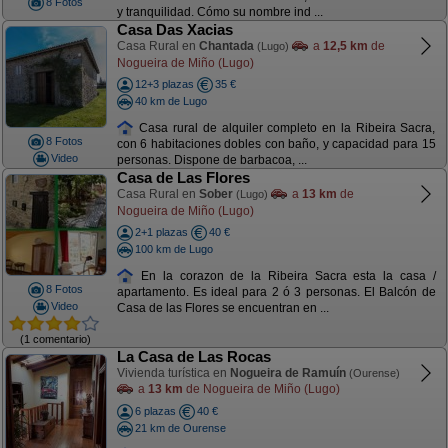
8 Fotos
y tranquilidad. Cómo su nombre ind ...
Casa Das Xacias
Casa Rural en
Chantada
a
12,5 km
de
(Lugo)
Nogueira de Miño (Lugo)
12+3 plazas
35 €
40 km de Lugo
Casa rural de alquiler completo en la Ribeira Sacra,
8 Fotos
con 6 habitaciones dobles con baño, y capacidad para 15
Video
personas. Dispone de barbacoa, ...
Casa de Las Flores
Casa Rural en
Sober
a
13 km
de
(Lugo)
Nogueira de Miño (Lugo)
2+1 plazas
40 €
100 km de Lugo
En la corazon de la Ribeira Sacra esta la casa /
8 Fotos
apartamento. Es ideal para 2 ó 3 personas. El Balcón de
Video
Casa de las Flores se encuentran en ...
(1 comentario)
La Casa de Las Rocas
Vivienda turística en
Nogueira de Ramuín
(Ourense)
a
13 km
de Nogueira de Miño (Lugo)
6 plazas
40 €
21 km de Ourense