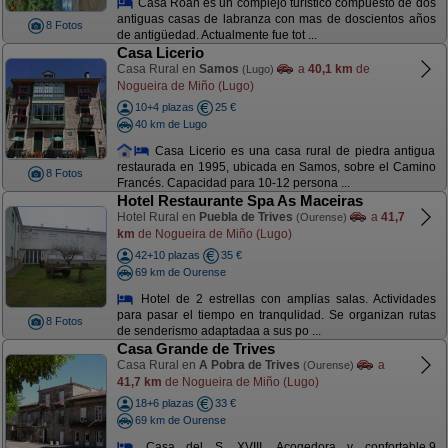
Casa Roan es un complejo turístico compuesto de dos
antiguas casas de labranza con mas de doscientos años
8 Fotos
de antigüedad. Actualmente fue tot ...
Casa Licerio
Casa Rural en
Samos
a
40,1 km
de
(Lugo)
Nogueira de Miño (Lugo)
10+4 plazas
25 €
40 km de Lugo
Casa Licerio es una casa rural de piedra antigua
restaurada en 1995, ubicada en Samos, sobre el Camino
8 Fotos
Francés. Capacidad para 10-12 persona ...
Hotel Restaurante Spa As Maceiras
Hotel Rural en
Puebla de Trives
a
41,7
(Ourense)
km
de Nogueira de Miño (Lugo)
42+10 plazas
35 €
69 km de Ourense
Hotel de 2 estrellas con amplias salas. Actividades
para pasar el tiempo en tranqulidad. Se organizan rutas
8 Fotos
de senderismo adaptadaa a sus po ...
Casa Grande de Trives
Casa Rural en
A Pobra de Trives
a
(Ourense)
41,7 km
de Nogueira de Miño (Lugo)
18+6 plazas
33 €
69 km de Ourense
Casa del S. XVIII. Acogedora y confortable.9