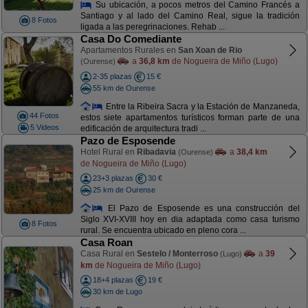
Su ubicación, a pocos metros del Camino Francés a
Santiago y al lado del Camino Real, sigue la tradición
8 Fotos
ligada a las peregrinaciones. Rehab ...
Casa Do Comediante
Apartamentos Rurales en
San Xoan de Rio
a
36,8 km
de Nogueira de Miño (Lugo)
(Ourense)
2-35 plazas
15 €
55 km de Ourense
Entre la Ribeira Sacra y la Estación de Manzaneda,
44 Fotos
estos siete apartamentos turísticos forman parte de una
5 Videos
edificación de arquitectura tradi ...
Pazo de Esposende
Hotel Rural en
Ribadavia
a
38,4 km
(Ourense)
de Nogueira de Miño (Lugo)
23+3 plazas
30 €
25 km de Ourense
El Pazo de Esposende es una construcción del
Siglo XVI-XVIII hoy en dia adaptada como casa turismo
8 Fotos
rural. Se encuentra ubicado en pleno cora ...
Casa Roan
Casa Rural en
Sestelo / Monterroso
a
39
(Lugo)
km
de Nogueira de Miño (Lugo)
18+4 plazas
19 €
30 km de Lugo