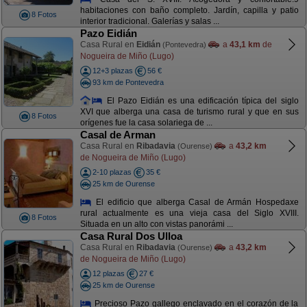
habitaciones con baño completo. Jardín, capilla y patio
8 Fotos
interior tradicional. Galerías y salas ...
Pazo Eidián
Casa Rural en
Eidián
a
43,1 km
de
(Pontevedra)
Nogueira de Miño (Lugo)
12+3 plazas
56 €
93 km de Pontevedra
El Pazo Eidián es una edificación típica del siglo
XVI que alberga una casa de turismo rural y que en sus
8 Fotos
orígenes fue la casa solariega de ...
Casal de Arman
Casa Rural en
Ribadavia
a
43,2 km
(Ourense)
de Nogueira de Miño (Lugo)
2-10 plazas
35 €
25 km de Ourense
El edificio que alberga Casal de Armán Hospedaxe
rural actualmente es una vieja casa del Siglo XVIII.
8 Fotos
Situada en un alto con vistas panorámi ...
Casa Rural Dos Ulloa
Casa Rural en
Ribadavia
a
43,2 km
(Ourense)
de Nogueira de Miño (Lugo)
12 plazas
27 €
25 km de Ourense
Precioso Pazo gallego enclavado en el corazón de la