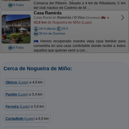
Comarca del Ribeiro. Situado a 4 km de Ribadavia, 5 km
8 Fotos
del club náutico de Castrelo de M ...
Casa Ramirás
Casa Rural en
Ramirás / O Viso
a
(Ourense)
43,9 km
de Nogueira de Miño (Lugo)
16+4 plazas
25 €
30 km de Ourense
Hemos recuperado nuestra vieja casa familiar para
convertirla en una casa confortable donde recibir a todos
8 Fotos
aquellos que quieran venir a con ...
Cerca de Nogueira de Miño:
Oleiros
(Lugo)
a 4,9 km
Pantón
(Lugo)
a 5,4 km
Ferreira
(Lugo)
a 5,6 km
Carballedo
(Lugo)
a 6,9 km