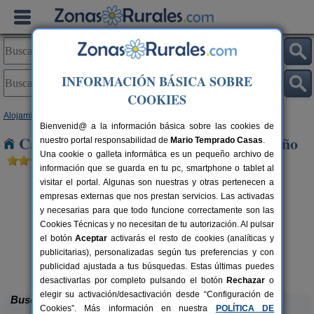
INFORMACIÓN BÁSICA SOBRE
COOKIES
Alojamientos
>
Galicia
>
Lugo
> Nogueira de Miño
Bienvenid@ a la información básica sobre las cookies de
Casas Rurales cerca de Nogueira de Miño
nuestro portal responsabilidad de
Mario Temprado Casas
.
Una cookie o galleta informática es un pequeño archivo de
información que se guarda en tu pc, smartphone o tablet al
visitar el portal. Algunas son nuestras y otras pertenecen a
empresas externas que nos prestan servicios. Las activadas
y necesarias para que todo funcione correctamente son las
Cookies Técnicas y no necesitan de tu autorización. Al pulsar
el botón
Aceptar
activarás el resto de cookies (analíticas y
rs.
publicitarias), personalizadas según tus preferencias y con
 €
Albergue Casa Cuartel
34+1 pers.
15 €
publicidad ajustada a tus búsquedas. Estas últimas puedes
A Fonsagrada (Lugo)
desde
desactivarlas por completo pulsando el botón
Rechazar
o
elegir su activación/desactivación desde “Configuración de
Buscar
Cookies”. Más información en nuestra
POLÍTICA DE