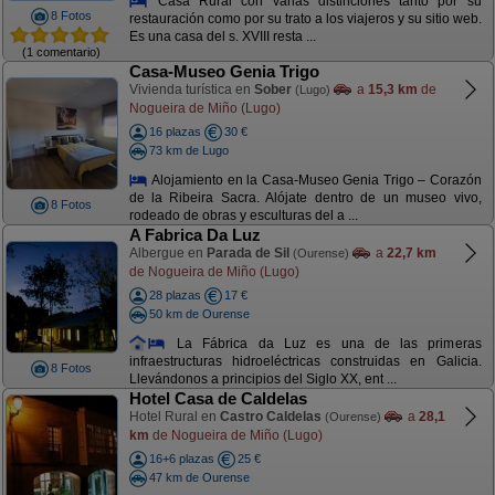
Casa Rural con varias distinciones tanto por su
8 Fotos
restauración como por su trato a los viajeros y su sitio web.
Es una casa del s. XVIII resta ...
(1 comentario)
Casa-Museo Genia Trigo
Vivienda turística en
Sober
a
15,3 km
de
(Lugo)
Nogueira de Miño (Lugo)
16 plazas
30 €
73 km de Lugo
Alojamiento en la Casa-Museo Genia Trigo – Corazón
de la Ribeira Sacra. Alójate dentro de un museo vivo,
8 Fotos
rodeado de obras y esculturas del a ...
A Fabrica Da Luz
Albergue en
Parada de Sil
a
22,7 km
(Ourense)
de Nogueira de Miño (Lugo)
28 plazas
17 €
50 km de Ourense
La Fábrica da Luz es una de las primeras
infraestructuras hidroeléctricas construidas en Galicia.
8 Fotos
Llevándonos a principios del Siglo XX, ent ...
Hotel Casa de Caldelas
Hotel Rural en
Castro Caldelas
a
28,1
(Ourense)
km
de Nogueira de Miño (Lugo)
16+6 plazas
25 €
47 km de Ourense