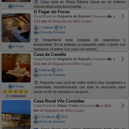
Casa rural en Plena Ribeira Sacra en un entorno
8 Fotos
natural ideal para desconectar. ...
O Fogar do Forno
Casa Rural en
Nogueira de Ramuin
a
(Ourense)
13,1 km
de Nogueira de Miño (Lugo)
2-3 plazas
35 €
22 km de Ourense
Alojamiento rural rodeado de naturaleza y
tranquilidad. En la entrada un pequeño patio o jardín con
8 Fotos
barbacoa. Al entrar a la casa nos encont ...
Casa da Canella
Casa Rural en
Nogueira de Ramuín
a
(Ourense)
13,1 km
de Nogueira de Miño (Lugo)
4 plazas
35 €
21 km de Ourense
Pequeña casa rural de estilo rústico muy acogedora y
8 Fotos
confortable. Acondicionada con todo lo necesario para
pasar un fin de semana o vacacion ...
(1 comentario)
Casa Rural Vila Centellas
Casa Rural en
Alban / Coles
a
14,2
(Ourense)
km
de Nogueira de Miño (Lugo)
2-12 plazas
28 €
10 km de Ourense