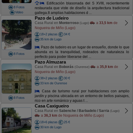
Edificación blasonada del S XVIII, recientemente
8 Fotos
restaurada que viste de diseño la arquitectura tradicional
Video
gallega.8 amplias habitaciones d ...
Pazo de Ludeiro
Casa Rural en
Monterroso
a
33,5 km
de
(Lugo)
Nogueira de Miño (Lugo)
18+2 plazas
34 €
35 km de Lugo
Pazo de ludeiro es un lugar de ensueño, donde lo que
abunda es la tranquilidad, rodeados de naturaleza lo
8 Fotos
perfecto para poder liberarse del ...
Pazo Almuzara
Casa Rural en
Boborás
a
35,9 km
de
(Ourense)
Nogueira de Miño (Lugo)
38+2 plazas
30 €
33 km de Ourense
Casa de turismo rural por habitaciones con amplio
jardín y piscina ubicada en un entorno de bellos paisajes,
8 Fotos
rico en arte románico y aguas t ...
Casa Caxigueiro
Casa Rural en
Sabenche / Barbadelo / Sarria
(Lugo)
a
36,3 km
de Nogueira de Miño (Lugo)
18+6 plazas
25 €
30 km de Lugo