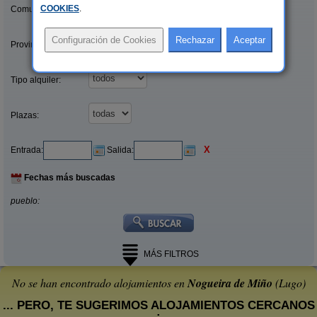
COOKIES
.
Comunidades:
Provincias/Islas:
Tipo alquiler:
Plazas:
X
Entrada:
Salida:
Fechas más buscadas
pueblo:
MÁS FILTROS
No se han encontrado alojamientos en
Nogueira de Miño
(Lugo)
... PERO, TE SUGERIMOS ALOJAMIENTOS CERCANOS
: