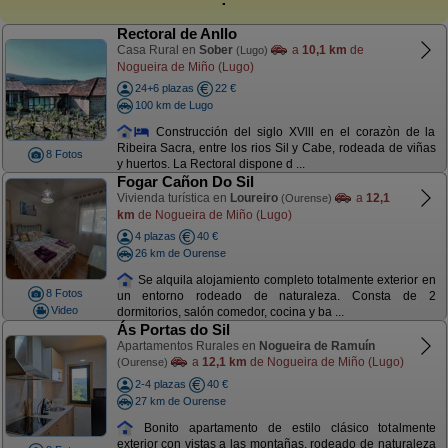
Rectoral de Anllo
Casa Rural en
Sober
a
10,1 km
de
(Lugo)
Nogueira de Miño (Lugo)
24+6 plazas
22 €
100 km de Lugo
Construcción del siglo XVlll en el corazòn de la
Ribeira Sacra, entre los rios Sil y Cabe, rodeada de viñas
8 Fotos
y huertos. La Rectoral dispone d ...
Fogar Cañon Do Sil
Vivienda turística en
Loureiro
a
12,1
(Ourense)
km
de Nogueira de Miño (Lugo)
4 plazas
40 €
26 km de Ourense
Se alquila alojamiento completo totalmente exterior en
8 Fotos
un entorno rodeado de naturaleza. Consta de 2
Video
dormitorios, salón comedor, cocina y ba ...
Ás Portas do Sil
Apartamentos Rurales en
Nogueira de Ramuín
a
12,1 km
de Nogueira de Miño (Lugo)
(Ourense)
2-4 plazas
40 €
27 km de Ourense
Bonito apartamento de estilo clásico totalmente
exterior con vistas a las montañas, rodeado de naturaleza