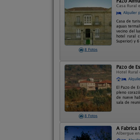
Pazo Almu
Casa Rural 
Alquiler 
Casa de turis
aguas termale
vecino del l
hotel rural 
Superior) y 
8 Fotos
Pazo de E
Hotel Rural
Alquil
El Pazo de E
pleno corazón
de nueve hab
sala de reun
8 Fotos
A Fabrica 
Albergue e