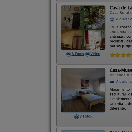
Casa de La
Casa Rural 
Alquiler 
En la corazo
encuentran en
antiguas, co
reconstruida
parras propor
8 Fotos
Video
Casa-Muse
Vivienda tur
Alquiler 
Alojamiento 
esculturas de
simplemente d
te invita a d
diferente.
8 Fotos