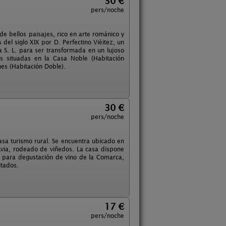
30 €
pers/noche
de bellos paisajes, rico en arte románico y
del siglo XIX por D. Perfectino Viéitez, un
 S. L. para ser transformada en un lujoso
s situadas en la Casa Noble (Habitación
es (Habitación Doble).
30 €
pers/noche
asa turismo rural. Se encuentra ubicado en
o Avia, rodeado de viñedos. La casa dispone
 para degustación de vino de la Comarca,
itados.
17 €
pers/noche