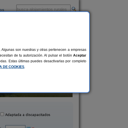
ios
-
al. Algunas son nuestras y otras pertenecen a empresas
cesitan de tu autorización. Al pulsar el botón
Aceptar
uedas. Estas últimas puedes desactivarlas por completo
CA DE COOKIES
.
Apartamentos Herbón
Casa-Museo Genia T
10+10 pers.
30 €
Becerreá (Lugo)
Sober (Lugo)
desde
Adaptada a discapacitados