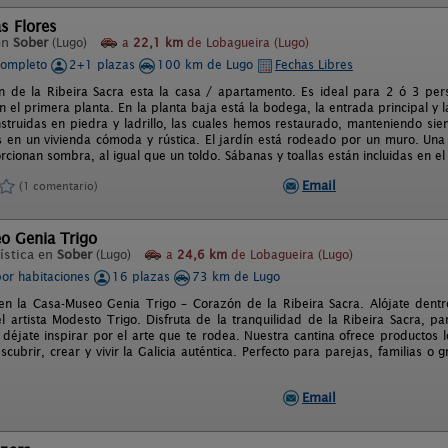
s Flores
en
Sober
(Lugo)
a
22,1 km
de Lobagueira (Lugo)
completo
2+1 plazas
100 km de Lugo
Fechas Libres
n de la Ribeira Sacra esta la casa / apartamento. Es ideal para 2 ó 3 per
 el primera planta. En la planta baja está la bodega, la entrada principal y 
nstruidas en piedra y ladrillo, las cuales hemos restaurado, manteniendo siem
s en un vivienda cómoda y rústica. El jardín está rodeado por un muro. Una
cionan sombra, al igual que un toldo. Sábanas y toallas están incluidas en el
Email
(1 comentario)
o Genia Trigo
ística en
Sober
(Lugo)
a
24,6 km
de Lobagueira (Lugo)
por habitaciones
16 plazas
73 km de Lugo
en la Casa-Museo Genia Trigo – Corazón de la Ribeira Sacra. Alójate den
l artista Modesto Trigo. Disfruta de la tranquilidad de la Ribeira Sacra, par
éjate inspirar por el arte que te rodea. Nuestra cantina ofrece productos loc
escubrir, crear y vivir la Galicia auténtica. Perfecto para parejas, familias 
Email