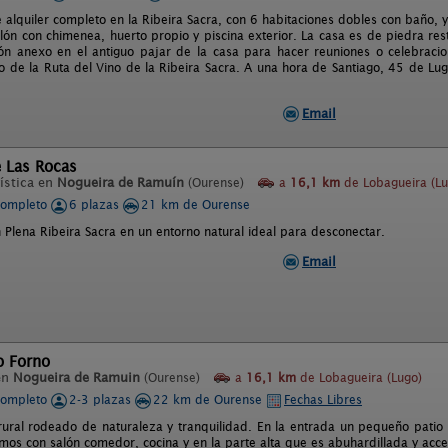
e alquiler completo en la Ribeira Sacra, con 6 habitaciones dobles con baño
lón con chimenea, huerto propio y piscina exterior. La casa es de piedra re
ón anexo en el antiguo pajar de la casa para hacer reuniones o celebracio
ro de la Ruta del Vino de la Ribeira Sacra. A una hora de Santiago, 45 de L
Email
e Las Rocas
ística en
Nogueira de Ramuín
(Ourense)
a
16,1 km
de Lobagueira (Lu
completo
6 plazas
21 km de Ourense
 Plena Ribeira Sacra en un entorno natural ideal para desconectar.
Email
o Forno
en
Nogueira de Ramuin
(Ourense)
a
16,1 km
de Lobagueira (Lugo)
completo
2-3 plazas
22 km de Ourense
Fechas Libres
rural rodeado de naturaleza y tranquilidad. En la entrada un pequeño patio 
mos con salón comedor, cocina y en la parte alta que es abuhardillada y acc