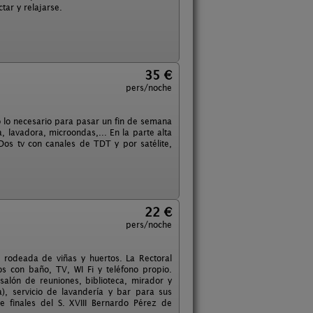
ar y relajarse.
35 €
pers/noche
o lo necesario para pasar un fin de semana
 lavadora, microondas,... En la parte alta
Dos tv con canales de TDT y por satélite,
22 €
pers/noche
e, rodeada de viñas y huertos. La Rectoral
os con baño, TV, WI Fi y teléfono propio.
salón de reuniones, biblioteca, mirador y
), servicio de lavandería y bar para sus
e finales del S. XVIII Bernardo Pérez de