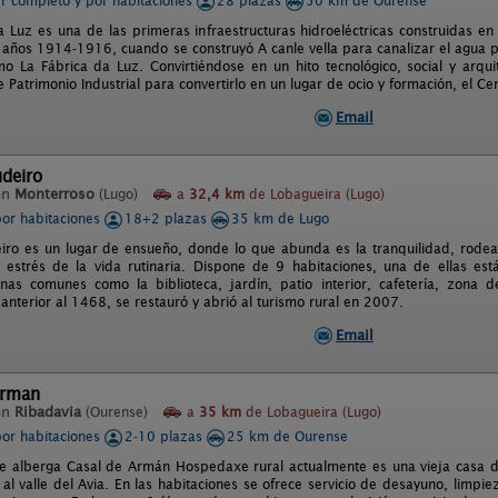
er completo y por habitaciones
28 plazas
50 km de Ourense
 Luz es una de las primeras infraestructuras hidroeléctricas construidas en 
s años 1914-1916, cuando se construyó A canle vella para canalizar el agua 
o La Fábrica da Luz. Convirtiéndose en un hito tecnológico, social y arqu
 Patrimonio Industrial para convertirlo en un lugar de ocio y formación, el C
Email
deiro
en
Monterroso
(Lugo)
a
32,4 km
de Lobagueira (Lugo)
por habitaciones
18+2 plazas
35 km de Lugo
iro es un lugar de ensueño, donde lo que abunda es la tranquilidad, rodea
l estrés de la vida rutinaria. Dispone de 9 habitaciones, una de ellas e
nas comunes como la biblioteca, jardín, patio interior, cafetería, zona
anterior al 1468, se restauró y abrió al turismo rural en 2007.
Email
Arman
en
Ribadavia
(Ourense)
a
35 km
de Lobagueira (Lugo)
por habitaciones
2-10 plazas
25 km de Ourense
que alberga Casal de Armán Hospedaxe rural actualmente es una vieja casa del 
l valle del Avia. En las habitaciones se ofrece servicio de desayuno, limpie