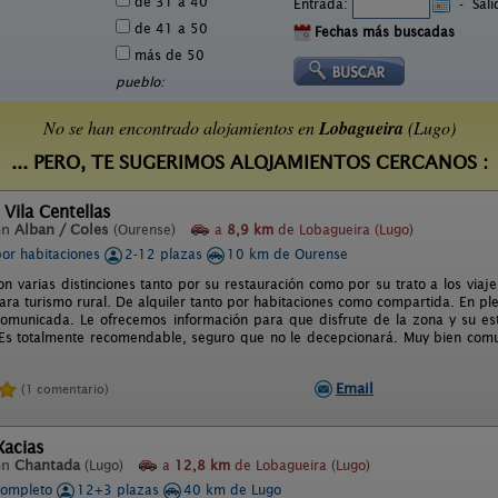
de 31 a 40
Entrada:
-
Sal
de 41 a 50
Fechas más buscadas
más de 50
pueblo:
No se han encontrado alojamientos en
Lobagueira
(Lugo)
... PERO, TE SUGERIMOS ALOJAMIENTOS CERCANOS :
 Vila Centellas
en
Alban / Coles
(Ourense)
a
8,9 km
de Lobagueira (Lugo)
por habitaciones
2-12 plazas
10 km de Ourense
n varias distinciones tanto por su restauración como por su trato a los viajer
ara turismo rural. De alquiler tanto por habitaciones como compartida. En ple
omunicada. Le ofrecemos información para que disfrute de la zona y su e
 Es totalmente recomendable, seguro que no le decepcionará. Muy bien comu
Email
(1 comentario)
Xacias
en
Chantada
(Lugo)
a
12,8 km
de Lobagueira (Lugo)
completo
12+3 plazas
40 km de Lugo