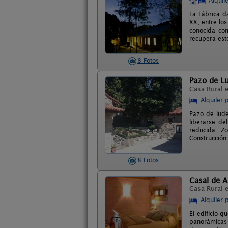
Alquil
La Fábrica da
XX, entre lo
conocida com
recupera este
8 Fotos
Pazo de Lu
Casa Rural 
Alquiler 
Pazo de lude
liberarse de
reducida. Zo
Construcción 
8 Fotos
Casal de 
Casa Rural 
Alquiler 
El edificio 
panorámicas a