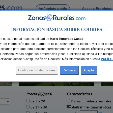
Anúnciate gratis
Acceso Propietar
Busca por pueblo
INFORMACIÓN BÁSICA SOBRE COOKIES
 de Lobagueira
de nuestro portal responsabilidad de
Mario Temprado Casas
.
o de información que se guarda en tu pc, smartphone o tablet al visitar el port
ecesarias para que todo funcione correctamente son las Cookies Técnicas y no ne
rias), personalizadas según tus preferencias y con publicidad ajustada a tus búsq
sactivación desde “Configuración de Cookies”. Más información en nuestra
POLÍTI
Complexo Alameda
3 pers.
18+4 pers.
25 €
37 €
Viveiro (Lugo)
e
desde
Precio (€/pers)
Características
de 1 a 20
Piscina
Admite animales
de 21 a 30
Mostrar más características