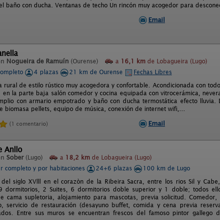
 el baño con ducha. Ventanas de techo Un rincón muy acogedor para desconect
Email
nella
en
Nogueira de Ramuín
(Ourense)
a
16,1 km
de Lobagueira (Lugo)
completo
4 plazas
21 km de Ourense
Fechas Libres
 rural de estilo rústico muy acogedora y confortable. Acondicionada con tod
, en la parte baja salón comedor y cocina equipada con vitrocerámica, nevera,
mplio con armario empotrado y baño con ducha termostática efecto lluvia. 
e biomasa pellets, equipo de música, conexión de internet wifi,...
Email
(1 comentario)
e Anllo
en
Sober
(Lugo)
a
18,2 km
de Lobagueira (Lugo)
er completo y por habitaciones
24+6 plazas
100 km de Lugo
 del siglo XVlll en el corazòn de la Ribeira Sacra, entre los rios Sil y Cab
 dormitorios, 2 Suites, 6 dormitorios doble superior y 1 doble; todos ell
de cama supletoria, alojamiento para mascotas, previa solicitud. Comedor, 
, servicio de restauración (desayuno buffet, comida y cena previa reserva
jados. Entre sus muros se encuentran frescos del famoso pintor gallego d