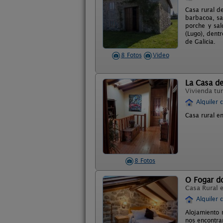
Casa rural d
barbacoa, sa
porche y sal
(Lugo), dent
de Galicia.
8 Fotos
Video
La Casa d
Vivienda tur
Alquiler 
Casa rural en
8 Fotos
O Fogar d
Casa Rural 
Alquiler 
Alojamiento 
nos encontra