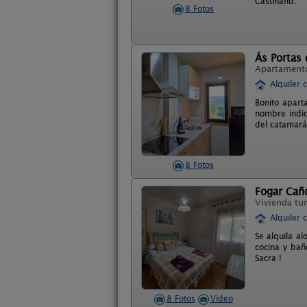
Castinand.
8 Fotos
Ás Portas 
Apartament
Alquiler 
Bonito apart
nombre indic
del catamará
8 Fotos
Fogar Caño
Vivienda tur
Alquiler 
Se alquila a
cocina y bañ
Sacra !
8 Fotos
Video