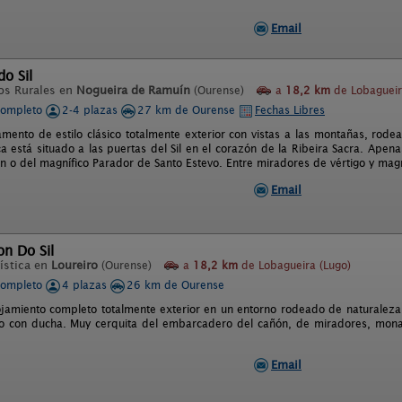
Email
do Sil
os Rurales en
Nogueira de Ramuín
(Ourense)
a
18,2 km
de Lobagueir
completo
2-4 plazas
27 km de Ourense
Fechas Libres
amento de estilo clásico totalmente exterior con vistas a las montañas, rod
a está situado a las puertas del Sil en el corazón de la Ribeira Sacra. Ape
n o del magnífico Parador de Santo Estevo. Entre miradores de vértigo y mag
Email
n Do Sil
ística en
Loureiro
(Ourense)
a
18,2 km
de Lobagueira (Lugo)
completo
4 plazas
26 km de Ourense
lojamiento completo totalmente exterior en un entorno rodeado de naturaleza
o con ducha. Muy cerquita del embarcadero del cañón, de miradores, monast
Email