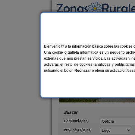
Busca por alojamiento
Alojamientos
>
Galicia
>
Lugo
> Lobagueira
Casas Rurales cerca
Bienvenid@ a la información básica sobre las cookies 
Una cookie o galleta informática es un pequeño archiv
externas que nos prestan servicios. Las activadas y n
activarás el resto de cookies (analíticas y publicita
pulsando el botón
Rechazar
o elegir su activación/de
xerei
Casa Elena
6+3 pers.
6+
20 €
go)
Barreiros (Lugo)
desde
desd
Buscar
Comunidades:
Provincias/Islas: