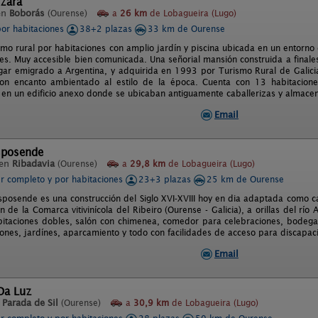
zara
en
Boborás
(Ourense)
a
26 km
de Lobagueira (Lugo)
por habitaciones
38+2 plazas
33 km de Ourense
mo rural por habitaciones con amplio jardín y piscina ubicada en un entorno 
s. Muy accesible bien comunicada. Una señorial mansión construida a finales 
ugar emigrado a Argentina, y adquirida en 1993 por Turismo Rural de Galicia
con encanto ambientado al estilo de la época. Cuenta con 13 habitacione
6 en un edificio anexo donde se ubicaban antiguamente caballerizas y almacen
Email
sposende
 en
Ribadavia
(Ourense)
a
29,8 km
de Lobagueira (Lugo)
er completo y por habitaciones
23+3 plazas
25 km de Ourense
sposende es una construcción del Siglo XVI-XVIII hoy en dia adaptada como c
 de la Comarca vitivinícola del Ribeiro (Ourense - Galicia), a orillas del rí
itaciones dobles, salón con chimenea, comedor para celebraciones, bodega
iones, jardínes, aparcamiento y todo con facilidades de acceso para discapac
Email
Da Luz
n
Parada de Sil
(Ourense)
a
30,9 km
de Lobagueira (Lugo)