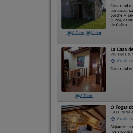
Casa rural d
barbacoa, sa
porche y sal
(Lugo), dent
de Galicia.
8 Fotos
Video
La Casa d
Vivienda tur
Alquiler 
Casa rural en
8 Fotos
O Fogar d
Casa Rural 
Alquiler 
Alojamiento 
nos encontra