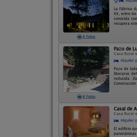
Alquil
La Fábrica da
XX, entre lo
conocida com
recupera este
8 Fotos
Pazo de Lu
Casa Rural 
Alquiler 
Pazo de lude
liberarse de
reducida. Zo
Construcción 
8 Fotos
Casal de 
Casa Rural 
Alquiler 
El edificio 
panorámicas a