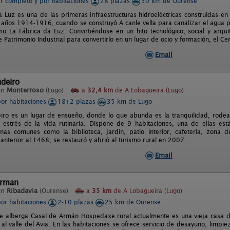
er completo y por habitaciones
28 plazas
50 km de Ourense
 Luz es una de las primeras infraestructuras hidroeléctricas construidas en 
s años 1914-1916, cuando se construyó A canle vella para canalizar el agua 
o La Fábrica da Luz. Convirtiéndose en un hito tecnológico, social y arqu
 Patrimonio Industrial para convertirlo en un lugar de ocio y formación, el C
Email
deiro
en
Monterroso
(Lugo)
a
32,4 km
de A Lobagueira (Lugo)
por habitaciones
18+2 plazas
35 km de Lugo
iro es un lugar de ensueño, donde lo que abunda es la tranquilidad, rodea
l estrés de la vida rutinaria. Dispone de 9 habitaciones, una de ellas e
nas comunes como la biblioteca, jardín, patio interior, cafetería, zona
anterior al 1468, se restauró y abrió al turismo rural en 2007.
Email
Arman
en
Ribadavia
(Ourense)
a
35 km
de A Lobagueira (Lugo)
por habitaciones
2-10 plazas
25 km de Ourense
que alberga Casal de Armán Hospedaxe rural actualmente es una vieja casa del 
l valle del Avia. En las habitaciones se ofrece servicio de desayuno, limpie