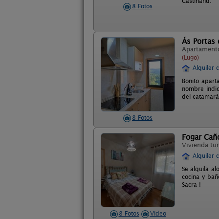
Castinand.
8 Fotos
Ás Portas 
Apartament
(Lugo)
Alquiler 
Bonito apart
nombre indic
del catamará
8 Fotos
Fogar Caño
Vivienda tur
Alquiler 
Se alquila a
cocina y bañ
Sacra !
8 Fotos
Video