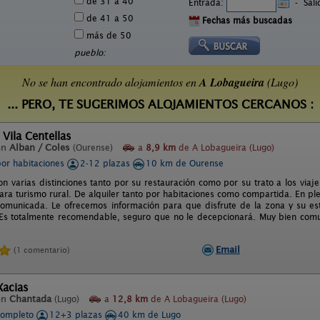
de 31 a 40
Entrada:
-
Sal
de 41 a 50
Fechas más buscadas
más de 50
pueblo:
No se han encontrado alojamientos en
A Lobagueira
(Lugo)
... PERO, TE SUGERIMOS ALOJAMIENTOS CERCANOS :
 Vila Centellas
en
Alban / Coles
(Ourense)
a
8,9 km
de A Lobagueira (Lugo)
por habitaciones
2-12 plazas
10 km de Ourense
n varias distinciones tanto por su restauración como por su trato a los viajer
ara turismo rural. De alquiler tanto por habitaciones como compartida. En ple
omunicada. Le ofrecemos información para que disfrute de la zona y su e
 Es totalmente recomendable, seguro que no le decepcionará. Muy bien comu
Email
(1 comentario)
Xacias
en
Chantada
(Lugo)
a
12,8 km
de A Lobagueira (Lugo)
completo
12+3 plazas
40 km de Lugo