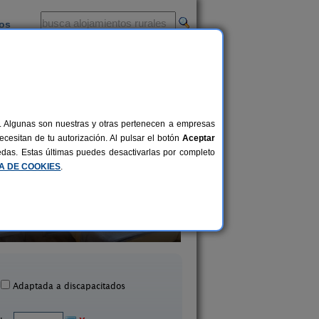
ios
-
al. Algunas son nuestras y otras pertenecen a empresas
cesitan de tu autorización. Al pulsar el botón
Aceptar
uedas. Estas últimas puedes desactivarlas por completo
CA DE COOKIES
.
Casa de Arxerei
Pazo de Ludeiro
6+3 pers.
20 €
Friol (Lugo)
Monterroso (Lugo
desde
Adaptada a discapacitados