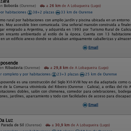
zara
en
Boborás
(Ourense)
a
26 km
de A Lobagueira (Lugo)
por habitaciones
38+2 plazas
33 km de Ourense
mo rural por habitaciones con amplio jardín y piscina ubicada en un entorno 
s. Muy accesible bien comunicada. Una señorial mansión construida a finales 
ugar emigrado a Argentina, y adquirida en 1993 por Turismo Rural de Galicia
con encanto ambientado al estilo de la época. Cuenta con 13 habitacione
6 en un edificio anexo donde se ubicaban antiguamente caballerizas y almacen
Email
sposende
 en
Ribadavia
(Ourense)
a
29,8 km
de A Lobagueira (Lugo)
er completo y por habitaciones
23+3 plazas
25 km de Ourense
sposende es una construcción del Siglo XVI-XVIII hoy en dia adaptada como c
 de la Comarca vitivinícola del Ribeiro (Ourense - Galicia), a orillas del rí
itaciones dobles, salón con chimenea, comedor para celebraciones, bodega
iones, jardínes, aparcamiento y todo con facilidades de acceso para discapac
Email
Da Luz
n
Parada de Sil
(Ourense)
a
30,9 km
de A Lobagueira (Lugo)