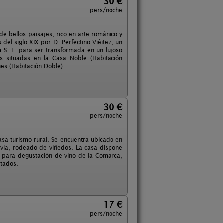
30 €
pers/noche
de bellos paisajes, rico en arte románico y
del siglo XIX por D. Perfectino Viéitez, un
 S. L. para ser transformada en un lujoso
s situadas en la Casa Noble (Habitación
es (Habitación Doble).
30 €
pers/noche
asa turismo rural. Se encuentra ubicado en
o Avia, rodeado de viñedos. La casa dispone
 para degustación de vino de la Comarca,
itados.
17 €
pers/noche