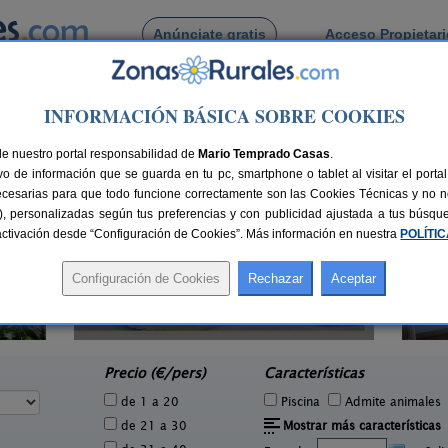
Anúnciate gratis
Acceso Propietar
Busca por pueblo
INFORMACIÓN BÁSICA SOBRE COOKIES
a
 de A Lobagueira
de nuestro portal responsabilidad de
Mario Temprado Casas
.
o de información que se guarda en tu pc, smartphone o tablet al visitar el port
ecesarias para que todo funcione correctamente son las Cookies Técnicas y no ne
rias), personalizadas según tus preferencias y con publicidad ajustada a tus búsq
sactivación desde “Configuración de Cookies”. Más información en nuestra
POLÍTI
Casa-Museo Genia Trigo
9 pers.
16 pers.
25 €
30 €
Sober (Lugo)
e
desde
Precio (€/pers)
Características
de 1 a 20
Piscina
Admite animales
de 21 a 30
Mostrar más características