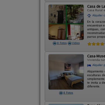
Casa de La
Casa Rural 
Alquiler 
En la corazo
encuentran en
antiguas, co
reconstruida
parras propor
8 Fotos
Video
Casa-Muse
Vivienda tur
Alquiler 
Alojamiento 
esculturas de
simplemente d
te invita a d
diferente.
8 Fotos