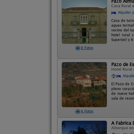
Pazo Almu
Casa Rural 
Alquiler 
Casa de turis
aguas termale
vecino del l
hotel rural 
Superior) y 
8 Fotos
Pazo de E
Hotel Rural
Alquil
El Pazo de E
pleno corazón
de nueve hab
sala de reun
8 Fotos
A Fabrica 
Albergue e