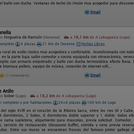
 el baño con ducha. Ventanas de techo Un rincón muy acogedor para desconect
Email
nella
en
Nogueira de Ramuín
(Ourense)
a
16,1 km
de A Lobagueira (Lugo)
completo
4 plazas
21 km de Ourense
Fechas Libres
 rural de estilo rústico muy acogedora y confortable. Acondicionada con tod
, en la parte baja salón comedor y cocina equipada con vitrocerámica, nevera,
mplio con armario empotrado y baño con ducha termostática efecto lluvia. 
e biomasa pellets, equipo de música, conexión de internet wifi,...
Email
(1 comentario)
e Anllo
en
Sober
(Lugo)
a
18,2 km
de A Lobagueira (Lugo)
er completo y por habitaciones
24+6 plazas
100 km de Lugo
 del siglo XVlll en el corazòn de la Ribeira Sacra, entre los rios Sil y Cab
 dormitorios, 2 Suites, 6 dormitorios doble superior y 1 doble; todos ell
de cama supletoria, alojamiento para mascotas, previa solicitud. Comedor, 
, servicio de restauración (desayuno buffet, comida y cena previa reserva
jados. Entre sus muros se encuentran frescos del famoso pintor gallego d