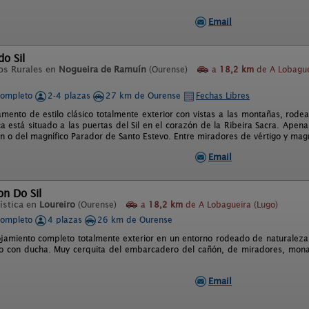
Email
do Sil
os Rurales en
Nogueira de Ramuín
(Ourense)
a
18,2 km
de A Lobague
completo
2-4 plazas
27 km de Ourense
Fechas Libres
amento de estilo clásico totalmente exterior con vistas a las montañas, rod
a está situado a las puertas del Sil en el corazón de la Ribeira Sacra. Ape
n o del magnífico Parador de Santo Estevo. Entre miradores de vértigo y mag
Email
n Do Sil
ística en
Loureiro
(Ourense)
a
18,2 km
de A Lobagueira (Lugo)
completo
4 plazas
26 km de Ourense
lojamiento completo totalmente exterior en un entorno rodeado de naturaleza
o con ducha. Muy cerquita del embarcadero del cañón, de miradores, monast
Email