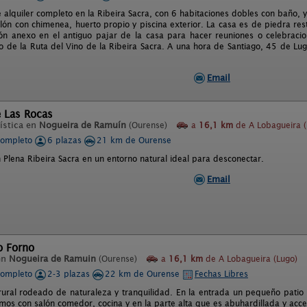
e alquiler completo en la Ribeira Sacra, con 6 habitaciones dobles con baño
lón con chimenea, huerto propio y piscina exterior. La casa es de piedra re
ón anexo en el antiguo pajar de la casa para hacer reuniones o celebracio
ro de la Ruta del Vino de la Ribeira Sacra. A una hora de Santiago, 45 de L
Email
e Las Rocas
ística en
Nogueira de Ramuín
(Ourense)
a
16,1 km
de A Lobagueira (
completo
6 plazas
21 km de Ourense
 Plena Ribeira Sacra en un entorno natural ideal para desconectar.
Email
o Forno
en
Nogueira de Ramuin
(Ourense)
a
16,1 km
de A Lobagueira (Lugo)
completo
2-3 plazas
22 km de Ourense
Fechas Libres
rural rodeado de naturaleza y tranquilidad. En la entrada un pequeño patio 
mos con salón comedor, cocina y en la parte alta que es abuhardillada y acc