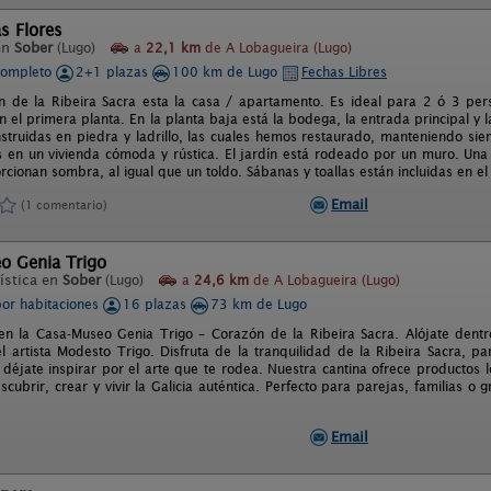
s Flores
en
Sober
(Lugo)
a
22,1 km
de A Lobagueira (Lugo)
completo
2+1 plazas
100 km de Lugo
Fechas Libres
n de la Ribeira Sacra esta la casa / apartamento. Es ideal para 2 ó 3 per
 el primera planta. En la planta baja está la bodega, la entrada principal y 
nstruidas en piedra y ladrillo, las cuales hemos restaurado, manteniendo siem
s en un vivienda cómoda y rústica. El jardín está rodeado por un muro. Una
cionan sombra, al igual que un toldo. Sábanas y toallas están incluidas en el
Email
(1 comentario)
o Genia Trigo
ística en
Sober
(Lugo)
a
24,6 km
de A Lobagueira (Lugo)
por habitaciones
16 plazas
73 km de Lugo
en la Casa-Museo Genia Trigo – Corazón de la Ribeira Sacra. Alójate den
l artista Modesto Trigo. Disfruta de la tranquilidad de la Ribeira Sacra, par
éjate inspirar por el arte que te rodea. Nuestra cantina ofrece productos loc
escubrir, crear y vivir la Galicia auténtica. Perfecto para parejas, familias 
Email