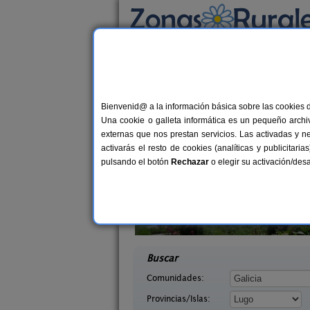
Busca por alojamiento
Alojamientos
>
Galicia
>
Lugo
> A Lobagueir
Casas Rurales cerca
Bienvenid@ a la información básica sobre las cookies 
Una cookie o galleta informática es un pequeño archiv
externas que nos prestan servicios. Las activadas y n
activarás el resto de cookies (analíticas y publicita
pulsando el botón
Rechazar
o elegir su activación/de
haos
Pazo de Terrafeita
12-20+8 pers.
20+
20 €
el (Lugo)
Trabada (Lugo)
desde
desd
Buscar
Comunidades:
Provincias/Islas: