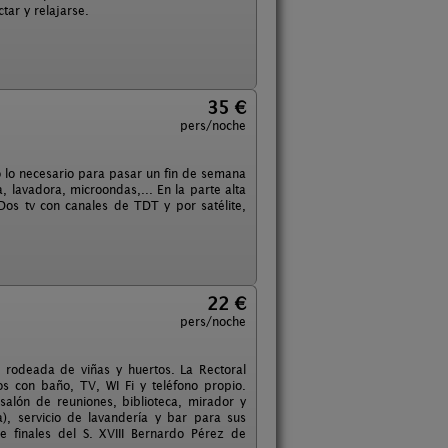
ar y relajarse.
35 €
pers/noche
o lo necesario para pasar un fin de semana
 lavadora, microondas,... En la parte alta
Dos tv con canales de TDT y por satélite,
22 €
pers/noche
e, rodeada de viñas y huertos. La Rectoral
os con baño, TV, WI Fi y teléfono propio.
salón de reuniones, biblioteca, mirador y
), servicio de lavandería y bar para sus
e finales del S. XVIII Bernardo Pérez de