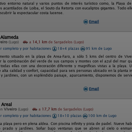
tivo entorno natural y varios puntos de interés turístico como, la Playa d
s acantilados de Loiba, el Souto da Retorta con eucaliptos gigantes. Todo e
scubrir la espectacular costa lucense.
Email
 Alameda
eiro
(Lugo)
a
14,1 km
de Sargadelos (Lugo)
er completo y por habitaciones
18+4 plazas
95 km de Lugo
mento situado en la playa de Area-Faro, a sólo 5 kms del centro de Vivei
 la combinación del verde de sus campos y montes con el azul del mar qu
 todas ellas con una decoración diferente y magníficas vistas a la playa
e alta calidad y confort, capacidad para seis personas ubicado en la planta i
 y jardines, con un espléndido paisaje, aparcamiento, disponemos de servi
Email
 Areal
en
Viveiro
(Lugo)
a
17,7 km
de Sargadelos (Lugo)
er completo y por habitaciones
18+10 plazas
100 km de Lugo
a playa pero en plena aldea. Con piscina infinity y pista de padel. Nueve hab
e prado y jardínes. Soñar bajo ventanas que se abren al cielo o enma