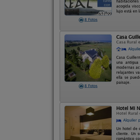
habitaciones
acogida visc
lujo está en 
8 Fotos
Casa Guil
Casa Rural 
Alquil
Casa Guiller
una antigua
modernas act
relajantes v
ella se pued
paisaje.
8 Fotos
Hotel Mi N
Hotel Rural
Alquiler 
Un hotel de 
cliente. Un 
romántico co