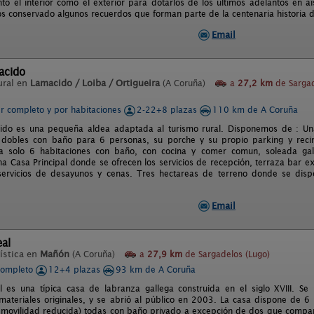
to el interior como el exterior para dotarlos de los últimos adelantos en a
s conservado algunos recuerdos que forman parte de la centenaria historia d
Email
acido
ural en
Lamacido / Loiba / Ortigueira
(A Coruña)
a
27,2 km
de Sarga
er completo y por habitaciones
2-22+8 plazas
110 km de A Coruña
ido es una pequeña aldea adaptada al turismo rural. Disponemos de : Un
s dobles con baño para 6 personas, su porche y su propio parking y reci
 solo 6 habitaciones con baño, con cocina y comer comun, soleada gale
a Casa Principal donde se ofrecen los servicios de recepción, terraza bar e
servicios de desayunos y cenas. Tres hectareas de terreno donde se disp
Email
al
ística en
Mañón
(A Coruña)
a
27,9 km
de Sargadelos (Lugo)
completo
12+4 plazas
93 km de A Coruña
 es una típica casa de labranza gallega construida en el siglo XVIII. Se
 materiales originales, y se abrió al público en 2003. La casa dispone de 6
movilidad reducida) todas con baño privado a excepción de dos que compart