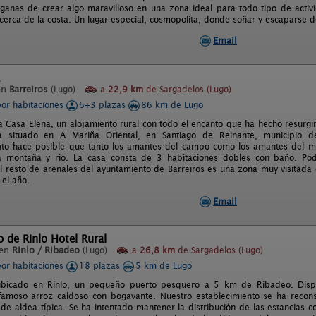
ganas de crear algo maravilloso en una zona ideal para todo tipo de activid
 cerca de la costa. Un lugar especial, cosmopolita, donde soñar y escaparse d
Email
en
Barreiros
(Lugo)
a
22,9 km
de Sargadelos (Lugo)
por habitaciones
6+3 plazas
86 km de Lugo
 Casa Elena, un alojamiento rural con todo el encanto que ha hecho resurgir 
a situado en A Mariña Oriental, en Santiago de Reinante, municipio de
o hace posible que tanto los amantes del campo como los amantes del mar
 montaña y río. La casa consta de 3 habitaciones dobles con baño. Po
el resto de arenales del ayuntamiento de Barreiros es una zona muy visitada e
 el año.
Email
o de Rinlo Hotel Rural
 en
Rinlo / Ribadeo
(Lugo)
a
26,8 km
de Sargadelos (Lugo)
por habitaciones
18 plazas
5 km de Lugo
 ubicado en Rinlo, un pequeño puerto pesquero a 5 km de Ribadeo. Dis
famoso arroz caldoso con bogavante. Nuestro establecimiento se ha recons
 de aldea típica. Se ha intentado mantener la distribución de las estancias c