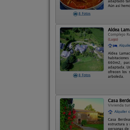
adaptado tan
Aún así hemo
8 Fotos
Aldea Lam
Complejo R
(Lugo)
Alquil
Aldea Lamac
habitacione
660m2, para
adaptada. Un
ofrecen los 
8 Fotos
arboleda.
Casa Berde
Vivienda tur
Alquiler 
Casa Berdeal
estructura y
personas de 