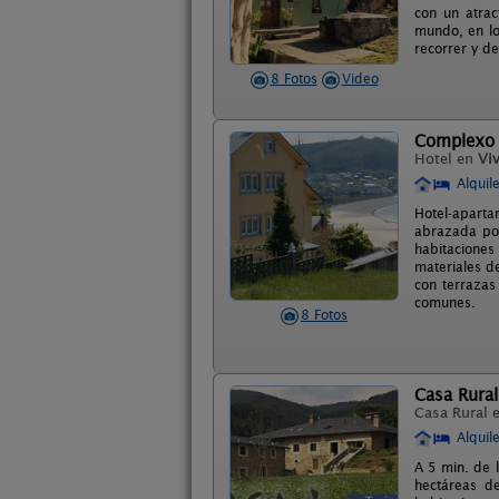
con un atrac
mundo, en lo
recorrer y de
8 Fotos
Video
Complexo
Hotel en
Viv
Alquil
Hotel-aparta
abrazada por
habitaciones
materiales d
con terrazas
comunes.
8 Fotos
Casa Rural
Casa Rural 
Alquil
A 5 min. de l
hectáreas d