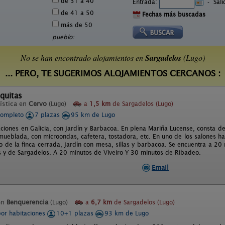
de 31 a 40
Entrada:
-
Sal
de 41 a 50
Fechas más buscadas
más de 50
pueblo:
No se han encontrado alojamientos en
Sargadelos
(Lugo)
... PERO, TE SUGERIMOS ALOJAMIENTOS CERCANOS :
quitas
ística en
Cervo
(Lugo)
a
1,5 km
de Sargadelos (Lugo)
completo
7 plazas
95 km de Lugo
ciones en Galicia, con jardín y Barbacoa. En plena Mariña Lucense, consta de
mueblada, con microondas, cafetera, tostadora, etc. En uno de los salones h
o de la finca cerrada, jardín con mesa, sillas y barbacoa. Se encuentra a 20 
 y de Sargadelos. A 20 minutos de Viveiro Y 30 minutos de Ribadeo.
Email
en
Benquerencia
(Lugo)
a
6,7 km
de Sargadelos (Lugo)
por habitaciones
10+1 plazas
93 km de Lugo