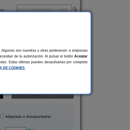
ios
-
al. Algunas son nuestras y otras pertenecen a empresas
cesitan de tu autorización. Al pulsar el botón
Aceptar
uedas. Estas últimas puedes desactivarlas por completo
CA DE COOKIES
.
Finca o Bizarro
Casa Caxigueir
2-16 pers.
25 €
Trabada (Lugo)
Sabenche (Lugo)
desde
Adaptada a discapacitados