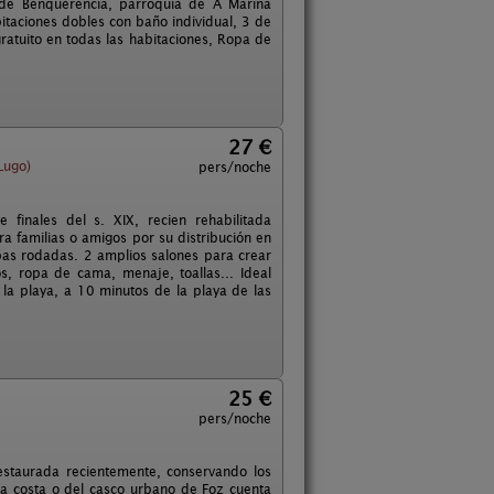
 de Benquerencia, parroquia de A Mariña
itaciones dobles con baño individual, 3 de
 gratuito en todas las habitaciones, Ropa de
27 €
Lugo)
pers/noche
finales del s. XIX, recien rehabilitada
ra familias o amigos por su distribución en
pas rodadas. 2 amplios salones para crear
s, ropa de cama, menaje, toallas... Ideal
 la playa, a 10 minutos de la playa de las
25 €
pers/noche
restaurada recientemente, conservando los
a costa o del casco urbano de Foz cuenta