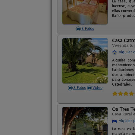
La casa, qu
lucense, cuy
ellas convert
Baño, produc
8 Fotos
Casa Catr
Vivienda tur
Alquiler 
Alquiler co
manteniendo l
habitaciones
dos ambiente
para conocer
Catedrales.
8 Fotos
Video
Os Tres T
Casa Rural 
Alquiler 
La casa es l
materiales n