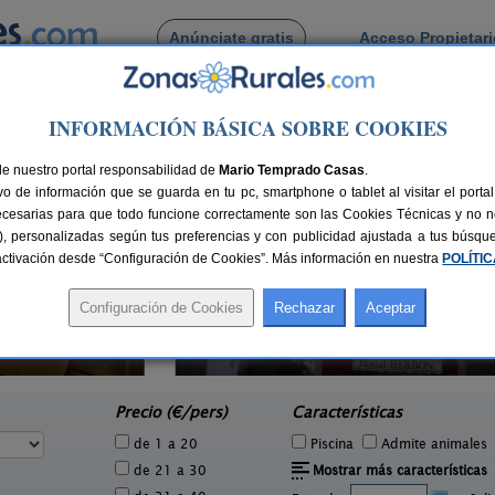
Anúnciate gratis
Acceso Propietar
Busca por pueblo
INFORMACIÓN BÁSICA SOBRE COOKIES
de Sargadelos
de nuestro portal responsabilidad de
Mario Temprado Casas
.
o de información que se guarda en tu pc, smartphone o tablet al visitar el port
ecesarias para que todo funcione correctamente son las Cookies Técnicas y no ne
rias), personalizadas según tus preferencias y con publicidad ajustada a tus búsq
sactivación desde “Configuración de Cookies”. Más información en nuestra
POLÍTI
Apartamentos Herbón
4 pers.
10+10 pers.
30 €
30 €
Becerreá (Lugo)
e
desde
Precio (€/pers)
Características
de 1 a 20
Piscina
Admite animales
de 21 a 30
Mostrar más características