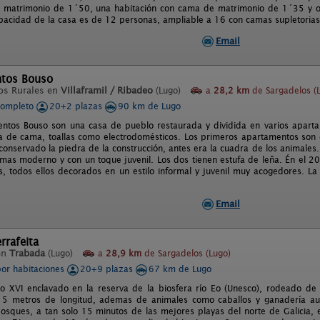
matrimonio de 1´50, una habitación con cama de matrimonio de 1´35 y otr
pacidad de la casa es de 12 personas, ampliable a 16 con camas supletorias
Email
tos Bouso
os Rurales en
Villaframil / Ribadeo
(Lugo)
a
28,2 km
de Sargadelos (
completo
20+2 plazas
90 km de Lugo
ntos Bouso son una casa de pueblo restaurada y dividida en varios aparta
a de cama, toallas como electrodomésticos. Los primeros apartamentos son 
conservado la piedra de la construcción, antes era la cuadra de los animales
mas moderno y con un toque juvenil. Los dos tienen estufa de leña. Én el 
, todos ellos decorados en un estilo informal y juvenil muy acogedores. La 
Email
rrafeita
en
Trabada
(Lugo)
a
28,9 km
de Sargadelos (Lugo)
por habitaciones
20+9 plazas
67 km de Lugo
lo XVI enclavado en la reserva de la biosfera río Eo (Unesco), rodeado de
 15 metros de longitud, ademas de animales como caballos y ganadería 
osques, a tan solo 15 minutos de las mejores playas del norte de Galicia, 