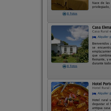
Nace de las 
privilegiado,
8 Fotos
Casa Elena
Casa Rural 
Alquiler 
Bienvenidos a
se encuentr
emplazamient
que combina
Reinante, y 
durante todo
8 Fotos
Hotel Port
Hotel Rural
Alquiler 
Hotel rural
degustar el 
antigua casa