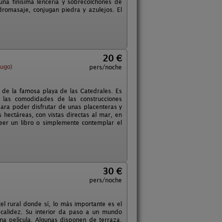
una finísima lencería y sobrecolchones de
dromasaje, conjugan piedra y azulejos. El
20 €
ugo)
pers/noche
de la famosa playa de las Catedrales. Es
 las comodidades de las construcciones
para poder disfrutar de unas placenteras y
 hectáreas, con vistas directas al mar, en
eer un libro o simplemente contemplar el
30 €
pers/noche
el rural donde sí, lo más importante es el
 calidez. Su interior da paso a un mundo
na película. Algunas disponen de terraza.