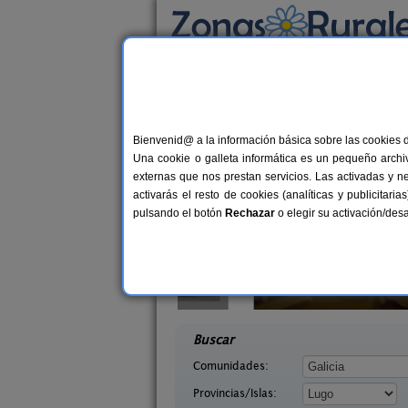
Busca por alojamiento
Alojamientos
>
Galicia
>
Lugo
> Sargadelos
Casas Rurales cerca 
Bienvenid@ a la información básica sobre las cookies 
Una cookie o galleta informática es un pequeño archiv
externas que nos prestan servicios. Las activadas y n
activarás el resto de cookies (analíticas y publicita
pulsando el botón
Rechazar
o elegir su activación/de
afeita
Hotel Mi Norte
20+9 pers.
20+
25 €
ugo)
Ribadeo (Lugo)
desde
desd
Buscar
Comunidades:
Provincias/Islas: