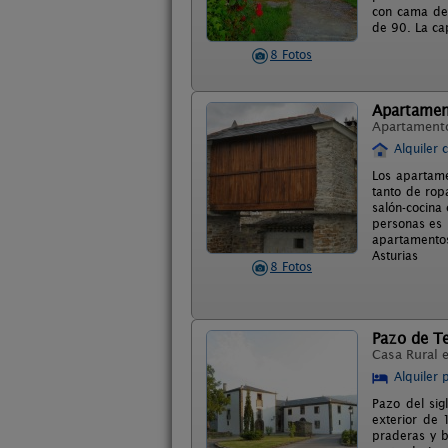
con cama de 
de 90. La ca
8 Fotos
Apartamen
Apartament
Alquiler 
Los apartame
tanto de rop
salón-cocina 
personas es 
apartamentos
Asturias
8 Fotos
Pazo de Te
Casa Rural 
Alquiler 
Pazo del sig
exterior de
praderas y b