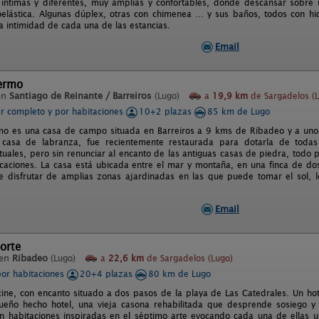
 íntimas y diferentes, muy amplias y confortables, donde descansar sobre 
oelástica. Algunas dúplex, otras con chimenea … y sus baños, todos con hi
la intimidad de cada una de las estancias.
Email
lermo
en
Santiago de Reinante / Barreiros
(Lugo)
a
19,9 km
de Sargadelos (L
er completo y por habitaciones
10+2 plazas
85 km de Lugo
mo es una casa de campo situada en Barreiros a 9 kms de Ribadeo y a uno 
 casa de labranza, fue recientemente restaurada para dotarla de todas
uales, pero sin renunciar al encanto de las antiguas casas de piedra, todo 
acaciones. La casa está ubicada entre el mar y montaña, en una finca de dos
e disfrutar de amplias zonas ajardinadas en las que puede tomar el sol, l
Email
orte
 en
Ribadeo
(Lugo)
a
22,6 km
de Sargadelos (Lugo)
por habitaciones
20+4 plazas
80 km de Lugo
cine, con encanto situado a dos pasos de la playa de Las Catedrales. Un hot
sueño hecho hotel, una vieja casona rehabilitada que desprende sosiego y
n habitaciones inspiradas en el séptimo arte evocando cada una de ellas u