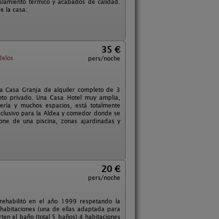
islamiento térmico y acabados de calidad.
e la casa.
35 €
delos
pers/noche
a Casa Granja de alquiler completo de 3
nto privado. Una Casa Hotel muy amplia,
ría y muchos espacios, está totalmente
xclusivo para la Aldea y comedor donde se
one de una piscina, zonas ajardinadas y
20 €
pers/noche
 rehabilitó en el año 1999 respetando la
 habitaciones (una de ellas adaptada para
en el baño (total 5 baños).4 habitaciones