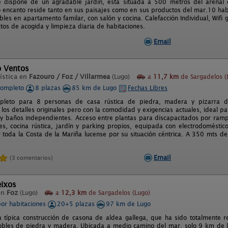
e dispone de un agradable jardín, está situada a 500 metros del arenal
o encanto reside tanto en sus paisajes como en sus productos del mar.10 hab
ibles en apartamento familar, con salón y cocina. Calefacción Individual, Wifi
tos de acogida y limpieza diaria de habitaciones.
Email
o Ventos
ística en
Fazouro / Foz / Villarmea
(Lugo)
a
11,7 km
de Sargadelos (
completo
8 plazas
85 km de Lugo
Fechas Libres
mpleto para 8 personas de casa rústica de piedra, madera y pizarra de 
os detalles originales pero con la comodidad y exigencias actuales, ideal pa
 y baños independientes. Acceso entre plantas para discapacitados por ram
s, cocina rústica, jardín y parking propios, equipada con electrodoméstico
 toda la Costa de la Mariña lucense por su situación céntrica. A 350 mts de
Email
(3 comentarios)
eixos
en
Foz
(Lugo)
a
12,3 km
de Sargadelos (Lugo)
por habitaciones
20+5 plazas
97 km de Lugo
a típica construcción de casona de aldea gallega, que ha sido totalmente 
obles de piedra y madera. Ubicada a medio camino del mar, solo 9 km de l