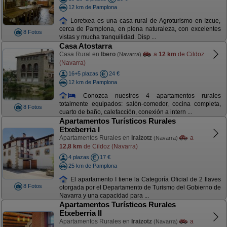
12 km de Pamplona
Loretxea es una casa rural de Agroturismo en Izcue,
cerca de Pamplona, en plena naturaleza, con excelentes
8 Fotos
vistas y mucha tranquilidad. Disp ...
Casa Atostarra
Casa Rural en
Ibero
a
12 km
de Cildoz
(Navarra)
(Navarra)
16+5 plazas
24 €
12 km de Pamplona
Conozca nuestros 4 apartamentos rurales
totalmente equipados: salón-comedor, cocina completa,
8 Fotos
cuarto de baño, calefacción, conexión a intern ...
Apartamentos Turísticos Rurales
Etxeberria I
Apartamentos Rurales en
Iraizotz
a
(Navarra)
12,8 km
de Cildoz (Navarra)
4 plazas
17 €
25 km de Pamplona
El apartamento I tiene la Categoría Oficial de 2 llaves
8 Fotos
otorgada por el Departamento de Turismo del Gobierno de
Navarra y una capacidad para ...
Apartamentos Turísticos Rurales
Etxeberria II
Apartamentos Rurales en
Iraizotz
a
(Navarra)