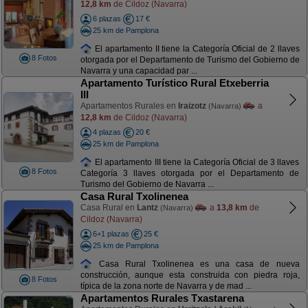
12,8 km
de Cildoz (Navarra)
6 plazas
17 €
25 km de Pamplona
El apartamento II tiene la Categoría Oficial de 2 llaves
8 Fotos
otorgada por el Departamento de Turismo del Gobierno de
Navarra y una capacidad par ...
Apartamento Turístico Rural Etxeberria
III
Apartamentos Rurales en
Iraizotz
a
(Navarra)
12,8 km
de Cildoz (Navarra)
4 plazas
20 €
25 km de Pamplona
El apartamento III tiene la Categoría Oficial de 3 llaves
8 Fotos
Categoría 3 llaves otorgada por el Departamento de
Turismo del Gobierno de Navarra ...
Casa Rural Txolinenea
Casa Rural en
Lantz
a
13,8 km
de
(Navarra)
Cildoz (Navarra)
6+1 plazas
25 €
25 km de Pamplona
Casa Rural Txolinenea es una casa de nueva
construcción, aunque esta construida con piedra roja,
8 Fotos
típica de la zona norte de Navarra y de mad ...
Apartamentos Rurales Txastarena