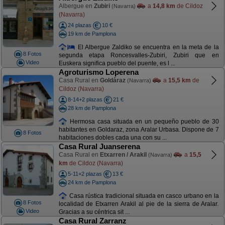
Albergue en
Zubiri
a
14,8 km
de Cildoz
(Navarra)
(Navarra)
24 plazas
10 €
19 km de Pamplona
El Albergue Zaldiko se encuentra en la meta de la
8 Fotos
segunda etapa Roncesvalles-Zubiri, Zubiri que en
Video
Euskera significa pueblo del puente, es l ...
Agroturismo Loperena
Casa Rural en
Goldáraz
a
15,5 km
de
(Navarra)
Cildoz (Navarra)
8-14+2 plazas
21 €
28 km de Pamplona
Hermosa casa situada en un pequeño pueblo de 30
habitantes en Goldaraz, zona Aralar Urbasa. Dispone de 7
8 Fotos
habitaciones dobles cada una con su ...
Casa Rural Juanserena
Casa Rural en
Etxarren / Arakil
a
15,5
(Navarra)
km
de Cildoz (Navarra)
5-11+2 plazas
13 €
24 km de Pamplona
Casa rústica tradicional situada en casco urbano en la
8 Fotos
localidad de Etxarren Arakil al pie de la sierra de Aralar.
Video
Gracias a su céntrica sit ...
Casa Rural Zarranz