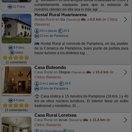
completamente equipada para que la estancia de
11 Fotos
nuestros clientes en ella sea lo más agr ...
Hostal Rural Huartearena
Hostal Rural en
Iza
a
6,5 km
de Cildoz
(Navarra)
(Navarra)
10+1 plazas
25 €
10 km de Pamplona
Hostal Rural al noroeste de Pamplona, en Iza, pueblo
8 Fotos
de la Comarca de Pamplona, buen punto de partida para
Video
hacer turismo a los distintos lug ...
(1 comentario)
Casa Bideondo
Casa Rural en
Olague
a
10,4 km
de
(Navarra)
Cildoz (Navarra)
2-6+1 plazas
18 €
20 km de Pamplona
Casa rústica a 15 minutos de Pamplona (18 Km. ) y 40
8 Fotos
km de otros núcleos turísticos. El interior tiene un estilo
tradicional y romántico. Di ...
(3 comentarios)
Casa Rural Loretxea
Casa Rural en
Izcue
a
11,4 km
de
(Navarra)
Cildoz (Navarra)
10-20+2 plazas
20 €