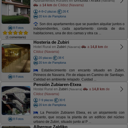
Apartamentos Rurales en
Urritzola / Arakil
(Navarra)
a
14 km
de Cildoz (Navarra)
4-8+2 plazas
26 €
20 km de Pamplona
Son dos apartamentos que se pueden alquilar juntos o
8 Fotos
independientes, cada apartamento consta de dos
habitaciones, una de dos camas y otra ca ...
(1 comentario)
Hosteria de Zubiri
Hotel Rural en
Zubiri
a
14,8 km
de
(Navarra)
Cildoz (Navarra)
20 plazas
38 €
20 km de Pamplona
Establecimiento con encanto situado en Zubiri,
Pirineos de Navarra. Fin de etapa en Camino de Santiago.
8 Fotos
Calidad en ambiente relajado. Cuidad ...
Pensión Zubiaren-Etxea
Hostal Rural en
Zubiri
a
14,8 km
de
(Navarra)
Cildoz (Navarra)
7-9 plazas
30 €
20 km de Pamplona
La Pensión Zubiaren Etxea, es un alojamiento con
encanto, que ocupa la planta de un edificio del núcleo
8 Fotos
urbano de Zubiri, situado junto al P ...
Albergue Zaldiko