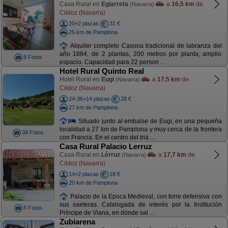
Casa Rural en
Egiarreta
a
16,5 km
de
(Navarra)
Cildoz (Navarra)
20+2 plazas
31 €
25 km de Pamplona
Alquiler completo Casona tradicional de labranza del
año 1884, de 2 plantas, 200 metros por planta, amplio
8 Fotos
espacio. Capacidad para 22 person ...
Hotel Rural Quinto Real
Hotel Rural en
Eugi
a
17,5 km
de
(Navarra)
Cildoz (Navarra)
24-36+14 plazas
28 €
27 km de Pamplona
Situado junto al embalse de Eugi, en una pequeña
localidad a 27 km de Pamplona y muy cerca de la frontera
38 Fotos
con Francia. En el centro del triá ...
Casa Rural Palacio Lerruz
Casa Rural en
Lérruz
a
17,7 km
de
(Navarra)
Cildoz (Navarra)
14+2 plazas
18 €
20 km de Pamplona
Palacio de la Epoca Medieval, con torre defensiva con
sus saeteras. Catalogada de interés por la Institución
8 Fotos
Príncipe de Viana, en dónde sal ...
Zubiarena