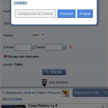
COOKIES
.
Provincias/Islas:
Tipo alquiler:
Plazas:
X
Entrada:
Salida:
Fechas más buscadas
pueblo:
Cildoz
MÁS FILTROS
1 alojamiento rural en Cildoz (Navarra)
Ver en el mapa
Casa Platero I y II