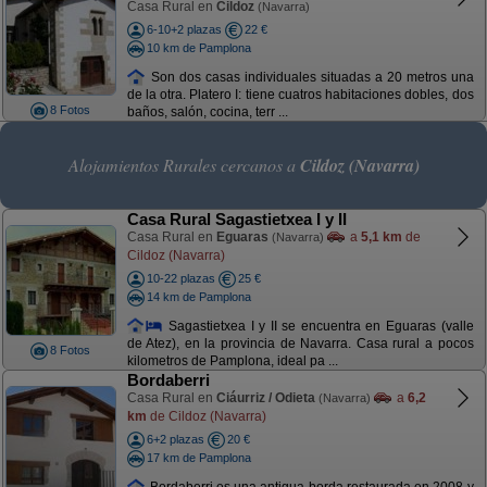
Casa Rural en
Cildoz
(Navarra)
6-10+2 plazas
22 €
10 km de Pamplona
Son dos casas individuales situadas a 20 metros una
de la otra. Platero I: tiene cuatros habitaciones dobles, dos
8 Fotos
baños, salón, cocina, terr ...
Alojamientos Rurales cercanos a
Cildoz (Navarra)
Casa Rural Sagastietxea I y II
Casa Rural en
Eguaras
a
5,1 km
de
(Navarra)
Cildoz (Navarra)
10-22 plazas
25 €
14 km de Pamplona
Sagastietxea I y II se encuentra en Eguaras (valle
de Atez), en la provincia de Navarra. Casa rural a pocos
8 Fotos
kilometros de Pamplona, ideal pa ...
Bordaberri
Casa Rural en
Ciáurriz / Odieta
a
6,2
(Navarra)
km
de Cildoz (Navarra)
6+2 plazas
20 €
17 km de Pamplona
Bordaberri es una antigua borda restaurada en 2008 y