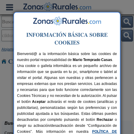
INFORMACIÓN BÁSICA SOBRE
COOKIES
Alojamientos
>
Navarra
> Cildoz
Bienvenid@ a la información básica sobre las cookies de
Casas Rurales en Cildoz
nuestro portal responsabilidad de
Mario Temprado Casas
.
Una cookie o galleta informática es un pequeño archivo de
información que se guarda en tu pc, smartphone o tablet al
visitar el portal. Algunas son nuestras y otras pertenecen a
empresas externas que nos prestan servicios. Las activadas
y necesarias para que todo funcione correctamente son las
Cookies Técnicas y no necesitan de tu autorización. Al pulsar
el botón
Aceptar
activarás el resto de cookies (analíticas y
Casa Rural Haitzetxea
rs.
15 pers.
publicitarias), personalizadas según tus preferencias y con
 €
30 €
Azpilkueta (Navarra)
desde
publicidad ajustada a tus búsquedas. Estas últimas puedes
desactivarlas por completo pulsando el botón
Rechazar
o
Buscar
elegir su activación/desactivación desde “Configuración de
Cookies”. Más información en nuestra
POLÍTICA DE
Comunidades: