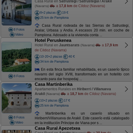
Casa Rural en
Satrustegi / Satrústegui / Arakil
a
17,8 km
de Cildoz (Navarra)
(Navarra)
8+2 plazas
19 €
25 km de Pamplona
Casa Rural rodeada de las Sierras de Satrustegi,
8 Fotos
Aralar, Urbasa y Andia. A escasos 20 min. en coche de
Video
Pamplona. Adosado a la vivienda conta ...
Hotel Peruskenea
Hotel Rural en
Jauntsarats
a
17,9 km
(Navarra)
de Cildoz (Navarra)
10-20+2 plazas
40 €
34 km de Pamplona
En esta finca familiar rehabilitada, es un caserío típico
navarro del siglo XVIII, transformado en un hotelito con
8 Fotos
encanto para dar hospedaj ...
Casa Martinberika
Apartamentos Rurales en
Hiriberri / Villanueva
Arakil
a
18,7 km
de Cildoz (Navarra)
(Navarra)
10+2 plazas
17 €
25 km de Pamplona
Martinberika es un caserío situado en
8 Fotos
Hiriberri/Villanueva de Arakil. Este caserío está catalogado
Video
en la institución Príncipe de Viana por s ...
Casa Rural Apezetxea