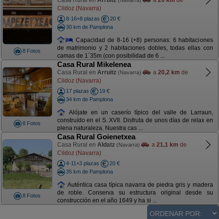
Casa Rural en
Arruitz
a
20 km
de
(Navarra)
Cildoz (Navarra)
8-16+8 plazas
20 €
30 km de Pamplona
Capacidad de 8-16 (+8) personas: 6 habitaciones
de matrimonio y 2 habitaciones dobles, todas ellas con
8 Fotos
camas de 1´35m (con posibilidad de 6 ...
Casa Rural Mikelenea
Casa Rural en
Arruitz
a
20,2 km
de
(Navarra)
Cildoz (Navarra)
17 plazas
19 €
34 km de Pamplona
Alójate en un caserío típico del valle de Larraun,
construído en el S. XVII. Disfruta de unos días de relax en
8 Fotos
plena naturaleza. Nuestra cas ...
Casa Rural Goienetxea
Casa Rural en
Aldatz
a
21,1 km
de
(Navarra)
Cildoz (Navarra)
4-11+3 plazas
20 €
35 km de Pamplona
Auténtica casa típica navarra de piedra gris y madera
de roble. Conserva su estructura original desde su
8 Fotos
construcción en el año 1649 y ha si ...