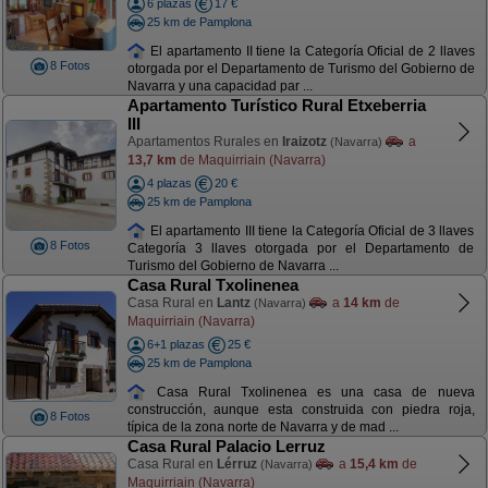
6 plazas
17 €
25 km de Pamplona
El apartamento II tiene la Categoría Oficial de 2 llaves
8 Fotos
otorgada por el Departamento de Turismo del Gobierno de
Navarra y una capacidad par ...
Apartamento Turístico Rural Etxeberria
III
Apartamentos Rurales en
Iraizotz
a
(Navarra)
13,7 km
de Maquirriain (Navarra)
4 plazas
20 €
25 km de Pamplona
El apartamento III tiene la Categoría Oficial de 3 llaves
8 Fotos
Categoría 3 llaves otorgada por el Departamento de
Turismo del Gobierno de Navarra ...
Casa Rural Txolinenea
Casa Rural en
Lantz
a
14 km
de
(Navarra)
Maquirriain (Navarra)
6+1 plazas
25 €
25 km de Pamplona
Casa Rural Txolinenea es una casa de nueva
construcción, aunque esta construida con piedra roja,
8 Fotos
típica de la zona norte de Navarra y de mad ...
Casa Rural Palacio Lerruz
Casa Rural en
Lérruz
a
15,4 km
de
(Navarra)
Maquirriain (Navarra)