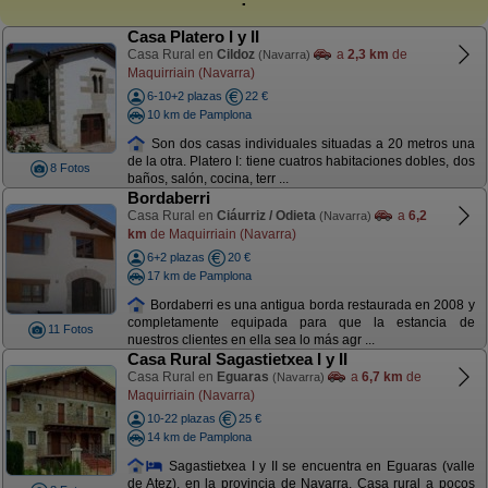
Casa Platero I y II
Casa Rural en
Cildoz
a
2,3 km
de
(Navarra)
Maquirriain (Navarra)
6-10+2 plazas
22 €
10 km de Pamplona
Son dos casas individuales situadas a 20 metros una
de la otra. Platero I: tiene cuatros habitaciones dobles, dos
8 Fotos
baños, salón, cocina, terr ...
Bordaberri
Casa Rural en
Ciáurriz / Odieta
a
6,2
(Navarra)
km
de Maquirriain (Navarra)
6+2 plazas
20 €
17 km de Pamplona
Bordaberri es una antigua borda restaurada en 2008 y
completamente equipada para que la estancia de
11 Fotos
nuestros clientes en ella sea lo más agr ...
Casa Rural Sagastietxea I y II
Casa Rural en
Eguaras
a
6,7 km
de
(Navarra)
Maquirriain (Navarra)
10-22 plazas
25 €
14 km de Pamplona
Sagastietxea I y II se encuentra en Eguaras (valle
de Atez), en la provincia de Navarra. Casa rural a pocos