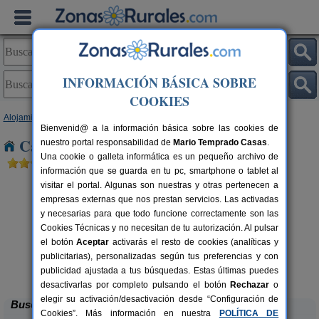
INFORMACIÓN BÁSICA SOBRE
COOKIES
Alojamientos
>
Navarra
> Maquirriain
Bienvenid@ a la información básica sobre las cookies de
Casas Rurales cerca de Maquirriain
nuestro portal responsabilidad de
Mario Temprado Casas
.
Una cookie o galleta informática es un pequeño archivo de
información que se guarda en tu pc, smartphone o tablet al
visitar el portal. Algunas son nuestras y otras pertenecen a
empresas externas que nos prestan servicios. Las activadas
y necesarias para que todo funcione correctamente son las
Cookies Técnicas y no necesitan de tu autorización. Al pulsar
el botón
Aceptar
activarás el resto de cookies (analíticas y
publicitarias), personalizadas según tus preferencias y con
Casa Rural Haitzetxea
rs.
15 pers.
 €
30 €
publicidad ajustada a tus búsquedas. Estas últimas puedes
Azpilkueta (Navarra)
desde
desactivarlas por completo pulsando el botón
Rechazar
o
elegir su activación/desactivación desde “Configuración de
Buscar
Cookies”. Más información en nuestra
POLÍTICA DE