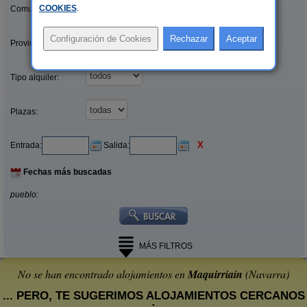
COOKIES
.
Comunidades:
Provincias/Islas:
Tipo alquiler:
Plazas:
X
Entrada:
Salida:
Fechas más buscadas
pueblo:
MÁS FILTROS
No se han encontrado alojamientos en
Maquirriain
(Navarra)
... PERO, TE SUGERIMOS ALOJAMIENTOS CERCANOS
: