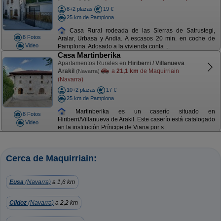
8+2 plazas
19 €
25 km de Pamplona
Casa Rural rodeada de las Sierras de Satrustegi,
8 Fotos
Aralar, Urbasa y Andia. A escasos 20 min. en coche de
Video
Pamplona. Adosado a la vivienda conta ...
Casa Martinberika
Apartamentos Rurales en
Hiriberri / Villanueva
Arakil
a
21,1 km
de Maquirriain
(Navarra)
(Navarra)
10+2 plazas
17 €
25 km de Pamplona
Martinberika es un caserío situado en
8 Fotos
Hiriberri/Villanueva de Arakil. Este caserío está catalogado
Video
en la institución Príncipe de Viana por s ...
Cerca de Maquirriain:
Eusa
(Navarra)
a 1,6 km
Cildoz
(Navarra)
a 2,2 km