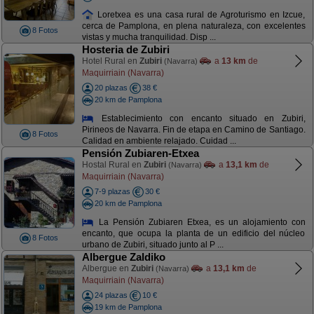
Loretxea es una casa rural de Agroturismo en Izcue,
cerca de Pamplona, en plena naturaleza, con excelentes
8 Fotos
vistas y mucha tranquilidad. Disp ...
Hosteria de Zubiri
Hotel Rural en
Zubiri
a
13 km
de
(Navarra)
Maquirriain (Navarra)
20 plazas
38 €
20 km de Pamplona
Establecimiento con encanto situado en Zubiri,
Pirineos de Navarra. Fin de etapa en Camino de Santiago.
8 Fotos
Calidad en ambiente relajado. Cuidad ...
Pensión Zubiaren-Etxea
Hostal Rural en
Zubiri
a
13,1 km
de
(Navarra)
Maquirriain (Navarra)
7-9 plazas
30 €
20 km de Pamplona
La Pensión Zubiaren Etxea, es un alojamiento con
encanto, que ocupa la planta de un edificio del núcleo
8 Fotos
urbano de Zubiri, situado junto al P ...
Albergue Zaldiko
Albergue en
Zubiri
a
13,1 km
de
(Navarra)
Maquirriain (Navarra)
24 plazas
10 €
19 km de Pamplona