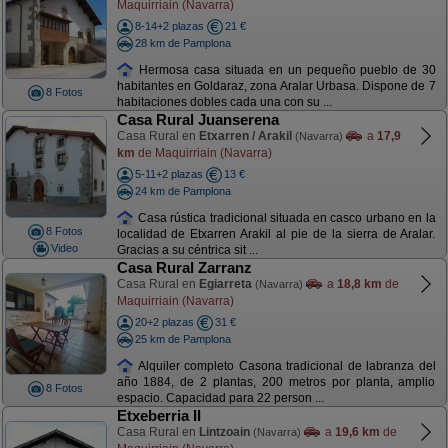
Maquirriain (Navarra)
8-14+2 plazas
21 €
28 km de Pamplona
Hermosa casa situada en un pequeño pueblo de 30
habitantes en Goldaraz, zona Aralar Urbasa. Dispone de 7
8 Fotos
habitaciones dobles cada una con su ...
Casa Rural Juanserena
Casa Rural en
Etxarren / Arakil
a
17,9
(Navarra)
km
de Maquirriain (Navarra)
5-11+2 plazas
13 €
24 km de Pamplona
Casa rústica tradicional situada en casco urbano en la
8 Fotos
localidad de Etxarren Arakil al pie de la sierra de Aralar.
Video
Gracias a su céntrica sit ...
Casa Rural Zarranz
Casa Rural en
Egiarreta
a
18,8 km
de
(Navarra)
Maquirriain (Navarra)
20+2 plazas
31 €
25 km de Pamplona
Alquiler completo Casona tradicional de labranza del
año 1884, de 2 plantas, 200 metros por planta, amplio
8 Fotos
espacio. Capacidad para 22 person ...
Etxeberria II
Casa Rural en
Lintzoain
a
19,6 km
de
(Navarra)