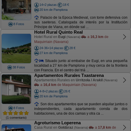
14+2 plazas
18 €
20 km de Pamplona
Palacio de la Epoca Medieval, con torre defensiva con
sus saeteras. Catalogada de interés por la Institución
8 Fotos
Príncipe de Viana, en dónde sal ...
Hotel Rural Quinto Real
Hotel Rural en
Eugi
a
16,3 km
de
(Navarra)
Maquirriain (Navarra)
24-36+14 plazas
28 €
27 km de Pamplona
Situado junto al embalse de Eugi, en una pequeña
localidad a 27 km de Pamplona y muy cerca de la frontera
38 Fotos
con Francia. En el centro del triá ...
Apartamentos Rurales Txastarena
Apartamentos Rurales en
Urritzola / Arakil
(Navarra)
a
16,4 km
de Maquirriain (Navarra)
4-8+2 plazas
26 €
20 km de Pamplona
Son dos apartamentos que se pueden alquilar juntos o
8 Fotos
independientes, cada apartamento consta de dos
habitaciones, una de dos camas y otra ca ...
(1 comentario)
Agroturismo Loperena
Casa Rural en
Goldáraz
a
17,8 km
de
(Navarra)