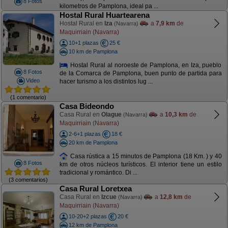
8 Fotos
kilometros de Pamplona, ideal pa ...
Hostal Rural Huartearena
Hostal Rural en
Iza
a
7,9 km
de
(Navarra)
Maquirriain (Navarra)
10+1 plazas
25 €
10 km de Pamplona
Hostal Rural al noroeste de Pamplona, en Iza, pueblo
8 Fotos
de la Comarca de Pamplona, buen punto de partida para
Video
hacer turismo a los distintos lug ...
(1 comentario)
Casa Bideondo
Casa Rural en
Olague
a
10,3 km
de
(Navarra)
Maquirriain (Navarra)
2-6+1 plazas
18 €
20 km de Pamplona
Casa rústica a 15 minutos de Pamplona (18 Km. ) y 40
8 Fotos
km de otros núcleos turísticos. El interior tiene un estilo
tradicional y romántico. Di ...
(3 comentarios)
Casa Rural Loretxea
Casa Rural en
Izcue
a
12,8 km
de
(Navarra)
Maquirriain (Navarra)
10-20+2 plazas
20 €
12 km de Pamplona