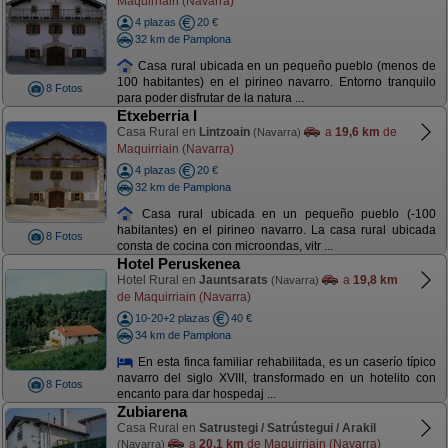
Maquirriain (Navarra)
4 plazas
20 €
32 km de Pamplona
Casa rural ubicada en un pequeño pueblo (menos de
100 habitantes) en el pirineo navarro. Entorno tranquilo
8 Fotos
para poder disfrutar de la natura ...
Etxeberria I
Casa Rural en
Lintzoain
a
19,6 km
de
(Navarra)
Maquirriain (Navarra)
4 plazas
20 €
32 km de Pamplona
Casa rural ubicada en un pequeño pueblo (-100
habitantes) en el pirineo navarro. La casa rural ubicada
8 Fotos
consta de cocina con microondas, vitr ...
Hotel Peruskenea
Hotel Rural en
Jauntsarats
a
19,8 km
(Navarra)
de Maquirriain (Navarra)
10-20+2 plazas
40 €
34 km de Pamplona
En esta finca familiar rehabilitada, es un caserío típico
navarro del siglo XVIII, transformado en un hotelito con
8 Fotos
encanto para dar hospedaj ...
Zubiarena
Casa Rural en
Satrustegi / Satrústegui / Arakil
a
20,1 km
de Maquirriain (Navarra)
(Navarra)