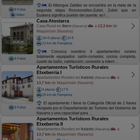
El Albergue Zaldiko se encuentra en la meta de la
8 Fotos
segunda etapa Roncesvalles-Zubiri, Zubiri que en
Video
Euskera significa pueblo del puente, es l ...
Casa Atostarra
Casa Rural en
Ibero
a
13,3 km
de
(Navarra)
Maquirriain (Navarra)
16+5 plazas
24 €
12 km de Pamplona
Conozca nuestros 4 apartamentos rurales
totalmente equipados: salón-comedor, cocina completa,
8 Fotos
cuarto de baño, calefacción, conexión a intern ...
Apartamentos Turísticos Rurales
Etxeberria I
Apartamentos Rurales en
Iraizotz
a
(Navarra)
13,7 km
de Maquirriain (Navarra)
4 plazas
17 €
25 km de Pamplona
El apartamento I tiene la Categoría Oficial de 2 llaves
8 Fotos
otorgada por el Departamento de Turismo del Gobierno de
Navarra y una capacidad para ...
Apartamentos Turísticos Rurales
Etxeberria II
Apartamentos Rurales en
Iraizotz
a
(Navarra)
13,7 km
de Maquirriain (Navarra)