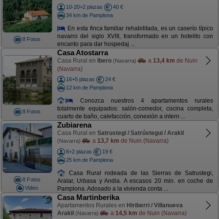
10-20+2 plazas
40 €
34 km de Pamplona
En esta finca familiar rehabilitada, es un caserío típico
navarro del siglo XVIII, transformado en un hotelito con
8 Fotos
encanto para dar hospedaj ...
Casa Atostarra
Casa Rural en
Ibero
a
13,4 km
de Nuin
(Navarra)
(Navarra)
16+5 plazas
24 €
12 km de Pamplona
Conozca nuestros 4 apartamentos rurales
totalmente equipados: salón-comedor, cocina completa,
8 Fotos
cuarto de baño, calefacción, conexión a intern ...
Zubiarena
Casa Rural en
Satrustegi / Satrústegui / Arakil
a
13,7 km
de Nuin (Navarra)
(Navarra)
8+2 plazas
19 €
25 km de Pamplona
Casa Rural rodeada de las Sierras de Satrustegi,
8 Fotos
Aralar, Urbasa y Andia. A escasos 20 min. en coche de
Video
Pamplona. Adosado a la vivienda conta ...
Casa Martinberika
Apartamentos Rurales en
Hiriberri / Villanueva
Arakil
a
14,5 km
de Nuin (Navarra)
(Navarra)