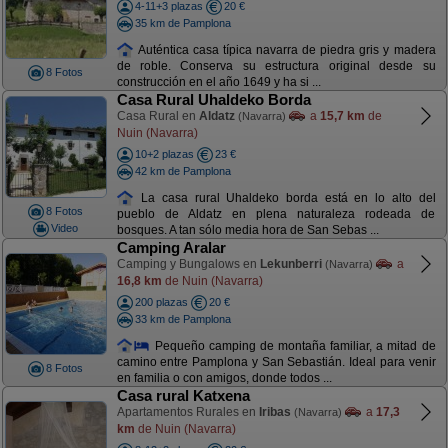
4-11+3 plazas
20 €
35 km de Pamplona
Auténtica casa típica navarra de piedra gris y madera
de roble. Conserva su estructura original desde su
8 Fotos
construcción en el año 1649 y ha si ...
Casa Rural Uhaldeko Borda
Casa Rural en
Aldatz
a
15,7 km
de
(Navarra)
Nuin (Navarra)
10+2 plazas
23 €
42 km de Pamplona
La casa rural Uhaldeko borda está en lo alto del
8 Fotos
pueblo de Aldatz en plena naturaleza rodeada de
Video
bosques. A tan sólo media hora de San Sebas ...
Camping Aralar
Camping y Bungalows en
Lekunberri
a
(Navarra)
16,8 km
de Nuin (Navarra)
200 plazas
20 €
33 km de Pamplona
Pequeño camping de montaña familiar, a mitad de
camino entre Pamplona y San Sebastián. Ideal para venir
8 Fotos
en familia o con amigos, donde todos ...
Casa rural Katxena
Apartamentos Rurales en
Iribas
a
17,3
(Navarra)
km
de Nuin (Navarra)