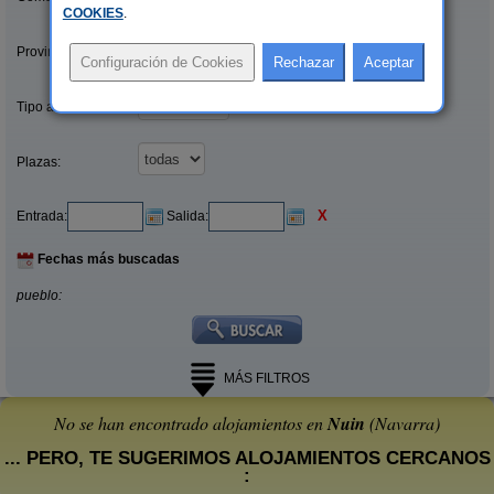
COOKIES
.
Provincias/Islas:
Tipo alquiler:
Plazas:
X
Entrada:
Salida:
Fechas más buscadas
pueblo:
MÁS FILTROS
No se han encontrado alojamientos en
Nuin
(Navarra)
... PERO, TE SUGERIMOS ALOJAMIENTOS CERCANOS
: