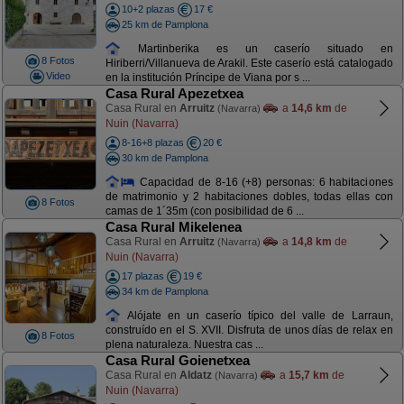
10+2 plazas
17 €
25 km de Pamplona
Martinberika es un caserío situado en
8 Fotos
Hiriberri/Villanueva de Arakil. Este caserío está catalogado
Video
en la institución Príncipe de Viana por s ...
Casa Rural Apezetxea
Casa Rural en
Arruitz
a
14,6 km
de
(Navarra)
Nuin (Navarra)
8-16+8 plazas
20 €
30 km de Pamplona
Capacidad de 8-16 (+8) personas: 6 habitaciones
de matrimonio y 2 habitaciones dobles, todas ellas con
8 Fotos
camas de 1´35m (con posibilidad de 6 ...
Casa Rural Mikelenea
Casa Rural en
Arruitz
a
14,8 km
de
(Navarra)
Nuin (Navarra)
17 plazas
19 €
34 km de Pamplona
Alójate en un caserío típico del valle de Larraun,
construído en el S. XVII. Disfruta de unos días de relax en
8 Fotos
plena naturaleza. Nuestra cas ...
Casa Rural Goienetxea
Casa Rural en
Aldatz
a
15,7 km
de
(Navarra)
Nuin (Navarra)