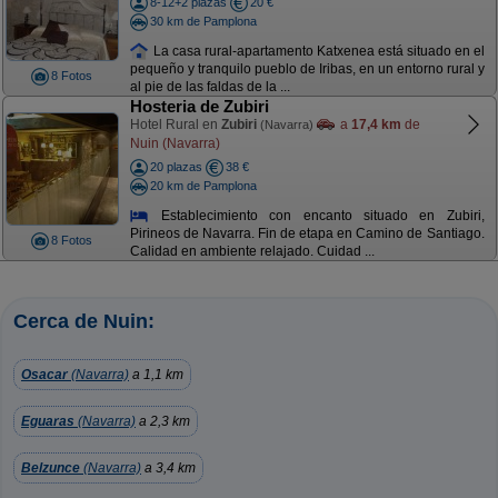
8-12+2 plazas
20 €
30 km de Pamplona
La casa rural-apartamento Katxenea está situado en el
pequeño y tranquilo pueblo de Iribas, en un entorno rural y
8 Fotos
al pie de las faldas de la ...
Hosteria de Zubiri
Hotel Rural en
Zubiri
a
17,4 km
de
(Navarra)
Nuin (Navarra)
20 plazas
38 €
20 km de Pamplona
Establecimiento con encanto situado en Zubiri,
Pirineos de Navarra. Fin de etapa en Camino de Santiago.
8 Fotos
Calidad en ambiente relajado. Cuidad ...
Cerca de Nuin:
Osacar
(Navarra)
a 1,1 km
Eguaras
(Navarra)
a 2,3 km
Belzunce
(Navarra)
a 3,4 km