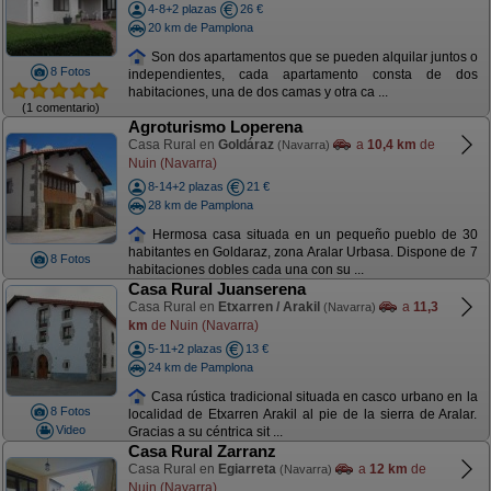
4-8+2 plazas
26 €
20 km de Pamplona
Son dos apartamentos que se pueden alquilar juntos o
8 Fotos
independientes, cada apartamento consta de dos
habitaciones, una de dos camas y otra ca ...
(1 comentario)
Agroturismo Loperena
Casa Rural en
Goldáraz
a
10,4 km
de
(Navarra)
Nuin (Navarra)
8-14+2 plazas
21 €
28 km de Pamplona
Hermosa casa situada en un pequeño pueblo de 30
habitantes en Goldaraz, zona Aralar Urbasa. Dispone de 7
8 Fotos
habitaciones dobles cada una con su ...
Casa Rural Juanserena
Casa Rural en
Etxarren / Arakil
a
11,3
(Navarra)
km
de Nuin (Navarra)
5-11+2 plazas
13 €
24 km de Pamplona
Casa rústica tradicional situada en casco urbano en la
8 Fotos
localidad de Etxarren Arakil al pie de la sierra de Aralar.
Video
Gracias a su céntrica sit ...
Casa Rural Zarranz
Casa Rural en
Egiarreta
a
12 km
de
(Navarra)
Nuin (Navarra)