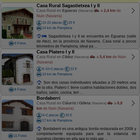
Casa Rural Sagastietxea I y II
Casa Rural en
Eguaras
a
2,4 km
de
(Navarra)
Nuin (Navarra)
10-22 plazas
25 €
14 km de Pamplona
Sagastietxea I y II se encuentra en Eguaras (valle
de Atez), en la provincia de Navarra. Casa rural a pocos
8 Fotos
kilometros de Pamplona, ideal pa ...
Casa Platero I y II
Casa Rural en
Cildoz
a
5,4 km
de Nuin
(Navarra)
(Navarra)
6-10+2 plazas
22 €
10 km de Pamplona
Son dos casas individuales situadas a 20 metros una
de la otra. Platero I: tiene cuatros habitaciones dobles, dos
8 Fotos
baños, salón, cocina, terr ...
Bordaberri
Casa Rural en
Ciáurriz / Odieta
a
6,8
(Navarra)
km
de Nuin (Navarra)
6+2 plazas
20 €
17 km de Pamplona
Bordaberri es una antigua borda restaurada en 2008 y
completamente equipada para que la estancia de
11 Fotos
nuestros clientes en ella sea lo más agr ...