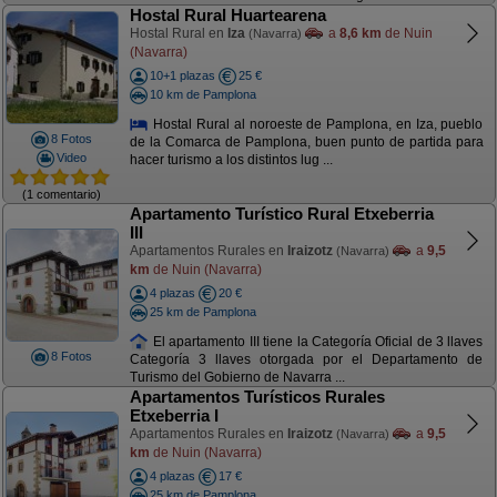
Hostal Rural Huartearena
Hostal Rural en
Iza
a
8,6 km
de Nuin
(Navarra)
(Navarra)
10+1 plazas
25 €
10 km de Pamplona
Hostal Rural al noroeste de Pamplona, en Iza, pueblo
8 Fotos
de la Comarca de Pamplona, buen punto de partida para
Video
hacer turismo a los distintos lug ...
(1 comentario)
Apartamento Turístico Rural Etxeberria
III
Apartamentos Rurales en
Iraizotz
a
9,5
(Navarra)
km
de Nuin (Navarra)
4 plazas
20 €
25 km de Pamplona
El apartamento III tiene la Categoría Oficial de 3 llaves
8 Fotos
Categoría 3 llaves otorgada por el Departamento de
Turismo del Gobierno de Navarra ...
Apartamentos Turísticos Rurales
Etxeberria I
Apartamentos Rurales en
Iraizotz
a
9,5
(Navarra)
km
de Nuin (Navarra)
4 plazas
17 €
25 km de Pamplona