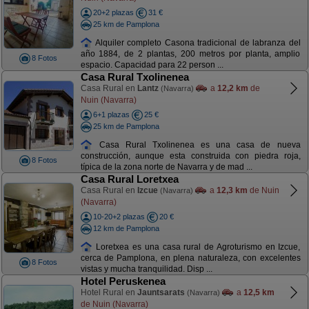
20+2 plazas
31 €
25 km de Pamplona
Alquiler completo Casona tradicional de labranza del
año 1884, de 2 plantas, 200 metros por planta, amplio
8 Fotos
espacio. Capacidad para 22 person ...
Casa Rural Txolinenea
Casa Rural en
Lantz
a
12,2 km
de
(Navarra)
Nuin (Navarra)
6+1 plazas
25 €
25 km de Pamplona
Casa Rural Txolinenea es una casa de nueva
construcción, aunque esta construida con piedra roja,
8 Fotos
típica de la zona norte de Navarra y de mad ...
Casa Rural Loretxea
Casa Rural en
Izcue
a
12,3 km
de Nuin
(Navarra)
(Navarra)
10-20+2 plazas
20 €
12 km de Pamplona
Loretxea es una casa rural de Agroturismo en Izcue,
cerca de Pamplona, en plena naturaleza, con excelentes
8 Fotos
vistas y mucha tranquilidad. Disp ...
Hotel Peruskenea
Hotel Rural en
Jauntsarats
a
12,5 km
(Navarra)
de Nuin (Navarra)