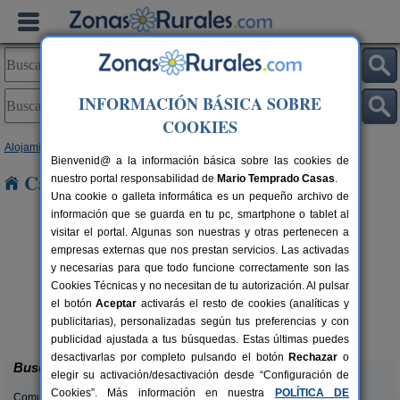
INFORMACIÓN BÁSICA SOBRE
COOKIES
Alojamientos
>
Navarra
> Nuin
Bienvenid@ a la información básica sobre las cookies de
Casas Rurales cerca de Nuin
nuestro portal responsabilidad de
Mario Temprado Casas
.
Una cookie o galleta informática es un pequeño archivo de
información que se guarda en tu pc, smartphone o tablet al
visitar el portal. Algunas son nuestras y otras pertenecen a
empresas externas que nos prestan servicios. Las activadas
y necesarias para que todo funcione correctamente son las
Cookies Técnicas y no necesitan de tu autorización. Al pulsar
el botón
Aceptar
activarás el resto de cookies (analíticas y
Bordaberri
rs.
6+2 pers.
publicitarias), personalizadas según tus preferencias y con
 €
20 €
Ciáurriz (Navarra)
desde
publicidad ajustada a tus búsquedas. Estas últimas puedes
desactivarlas por completo pulsando el botón
Rechazar
o
Buscar
elegir su activación/desactivación desde “Configuración de
Cookies”. Más información en nuestra
POLÍTICA DE
Comunidades: