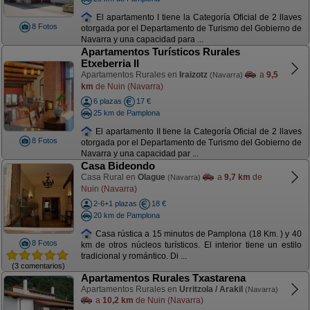
El apartamento I tiene la Categoría Oficial de 2 llaves
8 Fotos
otorgada por el Departamento de Turismo del Gobierno de
Navarra y una capacidad para ...
Apartamentos Turísticos Rurales
Etxeberria II
Apartamentos Rurales en
Iraizotz
a
9,5
(Navarra)
km
de Nuin (Navarra)
6 plazas
17 €
25 km de Pamplona
El apartamento II tiene la Categoría Oficial de 2 llaves
8 Fotos
otorgada por el Departamento de Turismo del Gobierno de
Navarra y una capacidad par ...
Casa Bideondo
Casa Rural en
Olague
a
9,7 km
de
(Navarra)
Nuin (Navarra)
2-6+1 plazas
18 €
20 km de Pamplona
Casa rústica a 15 minutos de Pamplona (18 Km. ) y 40
8 Fotos
km de otros núcleos turísticos. El interior tiene un estilo
tradicional y romántico. Di ...
(3 comentarios)
Apartamentos Rurales Txastarena
Apartamentos Rurales en
Urritzola / Arakil
(Navarra)
a
10,2 km
de Nuin (Navarra)