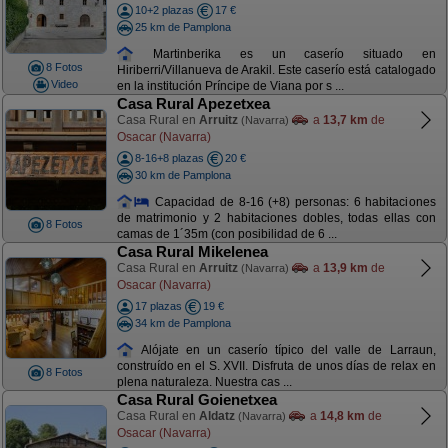
10+2 plazas
17 €
25 km de Pamplona
Martinberika es un caserío situado en
8 Fotos
Hiriberri/Villanueva de Arakil. Este caserío está catalogado
Video
en la institución Príncipe de Viana por s ...
Casa Rural Apezetxea
Casa Rural en
Arruitz
a
13,7 km
de
(Navarra)
Osacar (Navarra)
8-16+8 plazas
20 €
30 km de Pamplona
Capacidad de 8-16 (+8) personas: 6 habitaciones
de matrimonio y 2 habitaciones dobles, todas ellas con
8 Fotos
camas de 1´35m (con posibilidad de 6 ...
Casa Rural Mikelenea
Casa Rural en
Arruitz
a
13,9 km
de
(Navarra)
Osacar (Navarra)
17 plazas
19 €
34 km de Pamplona
Alójate en un caserío típico del valle de Larraun,
construído en el S. XVII. Disfruta de unos días de relax en
8 Fotos
plena naturaleza. Nuestra cas ...
Casa Rural Goienetxea
Casa Rural en
Aldatz
a
14,8 km
de
(Navarra)
Osacar (Navarra)