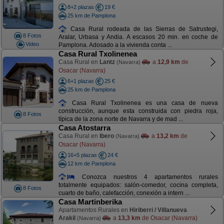
8+2 plazas
19 €
25 km de Pamplona
Casa Rural rodeada de las Sierras de Satrustegi,
8 Fotos
Aralar, Urbasa y Andia. A escasos 20 min. en coche de
Video
Pamplona. Adosado a la vivienda conta ...
Casa Rural Txolinenea
Casa Rural en
Lantz
a
12,9 km
de
(Navarra)
Osacar (Navarra)
6+1 plazas
25 €
25 km de Pamplona
Casa Rural Txolinenea es una casa de nueva
construcción, aunque esta construida con piedra roja,
8 Fotos
típica de la zona norte de Navarra y de mad ...
Casa Atostarra
Casa Rural en
Ibero
a
13,2 km
de
(Navarra)
Osacar (Navarra)
16+5 plazas
24 €
12 km de Pamplona
Conozca nuestros 4 apartamentos rurales
totalmente equipados: salón-comedor, cocina completa,
8 Fotos
cuarto de baño, calefacción, conexión a intern ...
Casa Martinberika
Apartamentos Rurales en
Hiriberri / Villanueva
Arakil
a
13,3 km
de Osacar (Navarra)
(Navarra)