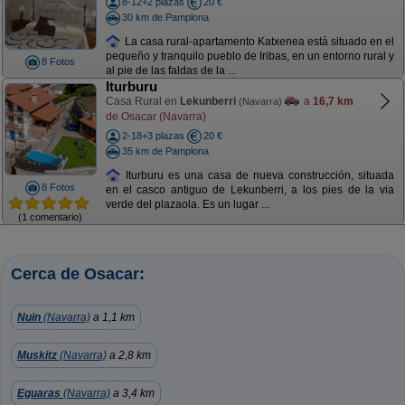
8-12+2 plazas
20 €
30 km de Pamplona
La casa rural-apartamento Katxenea está situado en el
pequeño y tranquilo pueblo de Iribas, en un entorno rural y
8 Fotos
al pie de las faldas de la ...
Iturburu
Casa Rural en
Lekunberri
a
16,7 km
(Navarra)
de Osacar (Navarra)
2-18+3 plazas
20 €
35 km de Pamplona
Iturburu es una casa de nueva construcción, situada
8 Fotos
en el casco antiguo de Lekunberri, a los pies de la via
verde del plazaola. Es un lugar ...
(1 comentario)
Cerca de Osacar:
Nuin
(Navarra)
a 1,1 km
Muskitz
(Navarra)
a 2,8 km
Eguaras
(Navarra)
a 3,4 km