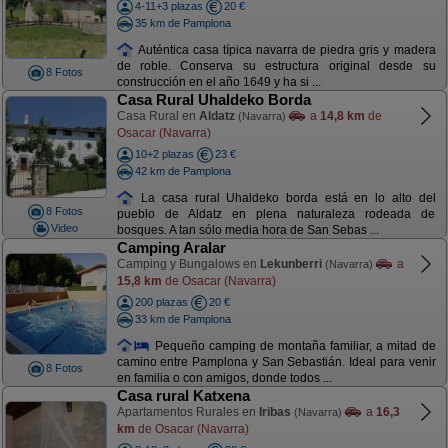
4-11+3 plazas
20 €
35 km de Pamplona
Auténtica casa típica navarra de piedra gris y madera
de roble. Conserva su estructura original desde su
8 Fotos
construcción en el año 1649 y ha si ...
Casa Rural Uhaldeko Borda
Casa Rural en
Aldatz
a
14,8 km
de
(Navarra)
Osacar (Navarra)
10+2 plazas
23 €
42 km de Pamplona
La casa rural Uhaldeko borda está en lo alto del
8 Fotos
pueblo de Aldatz en plena naturaleza rodeada de
Video
bosques. A tan sólo media hora de San Sebas ...
Camping Aralar
Camping y Bungalows en
Lekunberri
a
(Navarra)
15,8 km
de Osacar (Navarra)
200 plazas
20 €
33 km de Pamplona
Pequeño camping de montaña familiar, a mitad de
camino entre Pamplona y San Sebastián. Ideal para venir
8 Fotos
en familia o con amigos, donde todos ...
Casa rural Katxena
Apartamentos Rurales en
Iribas
a
16,3
(Navarra)
km
de Osacar (Navarra)