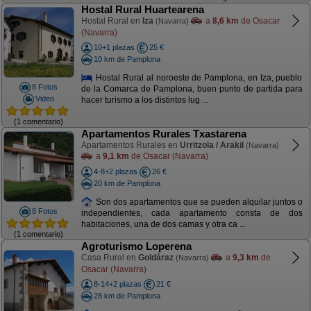
Hostal Rural Huartearena
Hostal Rural en
Iza
a
8,6 km
de Osacar
(Navarra)
(Navarra)
10+1 plazas
25 €
10 km de Pamplona
Hostal Rural al noroeste de Pamplona, en Iza, pueblo
8 Fotos
de la Comarca de Pamplona, buen punto de partida para
Video
hacer turismo a los distintos lug ...
(1 comentario)
Apartamentos Rurales Txastarena
Apartamentos Rurales en
Urritzola / Arakil
(Navarra)
a
9,1 km
de Osacar (Navarra)
4-8+2 plazas
26 €
20 km de Pamplona
Son dos apartamentos que se pueden alquilar juntos o
8 Fotos
independientes, cada apartamento consta de dos
habitaciones, una de dos camas y otra ca ...
(1 comentario)
Agroturismo Loperena
Casa Rural en
Goldáraz
a
9,3 km
de
(Navarra)
Osacar (Navarra)
8-14+2 plazas
21 €
28 km de Pamplona