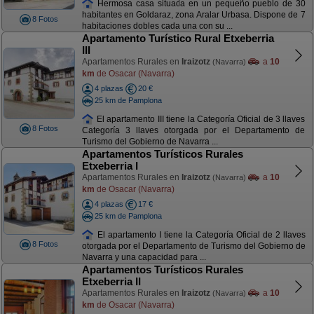
Hermosa casa situada en un pequeño pueblo de 30
habitantes en Goldaraz, zona Aralar Urbasa. Dispone de 7
8 Fotos
habitaciones dobles cada una con su ...
Apartamento Turístico Rural Etxeberria
III
Apartamentos Rurales en
Iraizotz
a
10
(Navarra)
km
de Osacar (Navarra)
4 plazas
20 €
25 km de Pamplona
El apartamento III tiene la Categoría Oficial de 3 llaves
8 Fotos
Categoría 3 llaves otorgada por el Departamento de
Turismo del Gobierno de Navarra ...
Apartamentos Turísticos Rurales
Etxeberria I
Apartamentos Rurales en
Iraizotz
a
10
(Navarra)
km
de Osacar (Navarra)
4 plazas
17 €
25 km de Pamplona
El apartamento I tiene la Categoría Oficial de 2 llaves
8 Fotos
otorgada por el Departamento de Turismo del Gobierno de
Navarra y una capacidad para ...
Apartamentos Turísticos Rurales
Etxeberria II
Apartamentos Rurales en
Iraizotz
a
10
(Navarra)
km
de Osacar (Navarra)