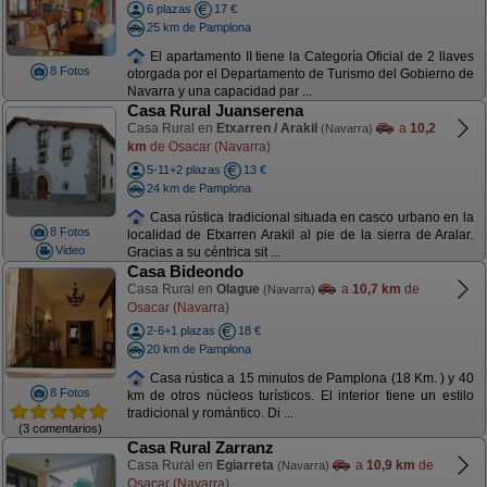
6 plazas
17 €
25 km de Pamplona
El apartamento II tiene la Categoría Oficial de 2 llaves
8 Fotos
otorgada por el Departamento de Turismo del Gobierno de
Navarra y una capacidad par ...
Casa Rural Juanserena
Casa Rural en
Etxarren / Arakil
a
10,2
(Navarra)
km
de Osacar (Navarra)
5-11+2 plazas
13 €
24 km de Pamplona
Casa rústica tradicional situada en casco urbano en la
8 Fotos
localidad de Etxarren Arakil al pie de la sierra de Aralar.
Video
Gracias a su céntrica sit ...
Casa Bideondo
Casa Rural en
Olague
a
10,7 km
de
(Navarra)
Osacar (Navarra)
2-6+1 plazas
18 €
20 km de Pamplona
Casa rústica a 15 minutos de Pamplona (18 Km. ) y 40
8 Fotos
km de otros núcleos turísticos. El interior tiene un estilo
tradicional y romántico. Di ...
(3 comentarios)
Casa Rural Zarranz
Casa Rural en
Egiarreta
a
10,9 km
de
(Navarra)
Osacar (Navarra)