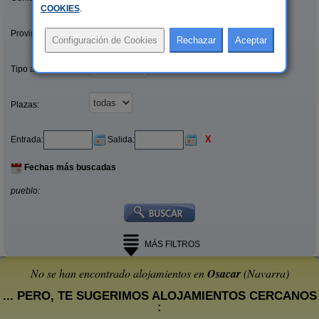
COOKIES
.
Provincias/Islas:
Tipo alquiler:
Plazas:
X
Entrada:
Salida:
Fechas más buscadas
pueblo:
MÁS FILTROS
No se han encontrado alojamientos en
Osacar
(Navarra)
... PERO, TE SUGERIMOS ALOJAMIENTOS CERCANOS
: