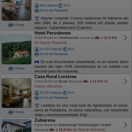
20+2 plazas
31 €
25 km de Pamplona
Alquiler completo Casona tradicional de labranza del
año 1884, de 2 plantas, 200 metros por planta, amplio
8 Fotos
espacio. Capacidad para 22 person ...
Hotel Peruskenea
Hotel Rural en
Jauntsarats
a
11,9 km
(Navarra)
de Osacar (Navarra)
10-20+2 plazas
40 €
34 km de Pamplona
En esta finca familiar rehabilitada, es un caserío típico
navarro del siglo XVIII, transformado en un hotelito con
8 Fotos
encanto para dar hospedaj ...
Casa Rural Loretxea
Casa Rural en
Izcue
a
12 km
de
(Navarra)
Osacar (Navarra)
10-20+2 plazas
20 €
12 km de Pamplona
Loretxea es una casa rural de Agroturismo en Izcue,
cerca de Pamplona, en plena naturaleza, con excelentes
8 Fotos
vistas y mucha tranquilidad. Disp ...
Zubiarena
Casa Rural en
Satrustegi / Satrústegui / Arakil
a
12,6 km
de Osacar (Navarra)
(Navarra)