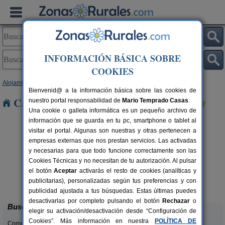
INFORMACIÓN BÁSICA SOBRE
COOKIES
Alojamientos
>
Navarra
> Osacar
Bienvenid@ a la información básica sobre las cookies de
Casas Rurales cerca de Osacar
nuestro portal responsabilidad de
Mario Temprado Casas
.
Una cookie o galleta informática es un pequeño archivo de
información que se guarda en tu pc, smartphone o tablet al
visitar el portal. Algunas son nuestras y otras pertenecen a
empresas externas que nos prestan servicios. Las activadas
y necesarias para que todo funcione correctamente son las
Cookies Técnicas y no necesitan de tu autorización. Al pulsar
el botón
Aceptar
activarás el resto de cookies (analíticas y
Hotel Rural Quinto Real
rs.
24-36+14 pers.
publicitarias), personalizadas según tus preferencias y con
 €
28 €
Eugi (Navarra)
desde
publicidad ajustada a tus búsquedas. Estas últimas puedes
desactivarlas por completo pulsando el botón
Rechazar
o
Buscar
elegir su activación/desactivación desde “Configuración de
Cookies”. Más información en nuestra
POLÍTICA DE
Comunidades: