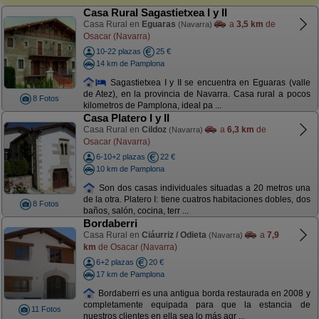
Casa Rural Sagastietxea I y II
Casa Rural en
Eguaras
a
3,5 km
de
(Navarra)
Osacar (Navarra)
10-22 plazas
25 €
14 km de Pamplona
Sagastietxea I y II se encuentra en Eguaras (valle
de Atez), en la provincia de Navarra. Casa rural a pocos
8 Fotos
kilometros de Pamplona, ideal pa ...
Casa Platero I y II
Casa Rural en
Cildoz
a
6,3 km
de
(Navarra)
Osacar (Navarra)
6-10+2 plazas
22 €
10 km de Pamplona
Son dos casas individuales situadas a 20 metros una
de la otra. Platero I: tiene cuatros habitaciones dobles, dos
8 Fotos
baños, salón, cocina, terr ...
Bordaberri
Casa Rural en
Ciáurriz / Odieta
a
7,9
(Navarra)
km
de Osacar (Navarra)
6+2 plazas
20 €
17 km de Pamplona
Bordaberri es una antigua borda restaurada en 2008 y
completamente equipada para que la estancia de
11 Fotos
nuestros clientes en ella sea lo más agr ...