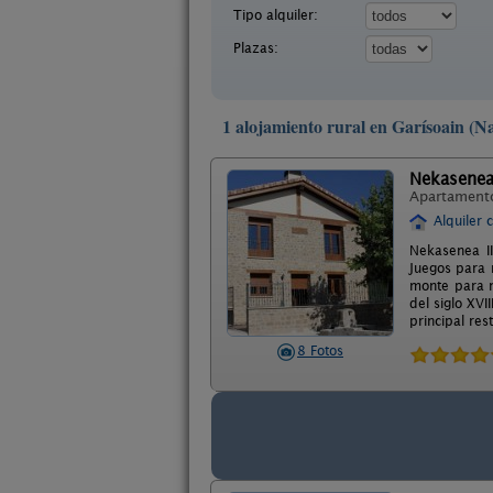
Tipo alquiler:
Plazas:
1 alojamiento rural en Garísoain (N
Nekasenea 
Apartament
Alquiler 
Nekasenea II
Juegos para 
monte para n
del siglo XVI
principal re
8 Fotos