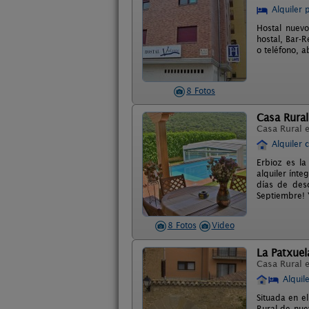
Alquiler 
Hostal nuevo
hostal, Bar-R
o teléfono, a
8 Fotos
Casa Rural
Casa Rural 
Alquiler 
Erbioz es la
alquiler ínt
días de des
Septiembre! Y
8 Fotos
Video
La Patxuel
Casa Rural 
Alquil
Situada en e
Rural de nue