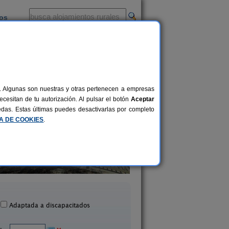
ios
-
al. Algunas son nuestras y otras pertenecen a empresas
cesitan de tu autorización. Al pulsar el botón
Aceptar
uedas. Estas últimas puedes desactivarlas por completo
CA DE COOKIES
.
Casa Rural Casa Chino
Casa Binahia
2-10+2 pers.
25 €
Aibar (Navarra)
Arraioz (Navarra)
desde
Adaptada a discapacitados