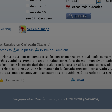
de 31 a 40
Entrada:
-
Sal
de 41 a 50
Fechas más buscadas
más de 50
pueblo:
Garísoain
avarra)
Ver en el mapa
II
os Rurales en
Garísoain
(Navarra)
completo
8+2 plazas
35 km de Pamplona
. Planta baja: cocina-comedor-salón con chimenea Tv Y dvd, sofa cama y 
niños y adultos. Primera planta: 3 habitaciones (una de matrimonio)y un bañ
iños. Existe la posibilidad de alquilar con la casa de al lado que tiene 5 pl
II, rehabilitada en 2012. Se ha mantenido la fachada principal, conservado y
staurada, muebles antiguos restastaurados. El pueblo está rodeado por la sie
Email
(1 comentario)
Alojamientos Rurales cercanos a
Garísoain (Navarra)