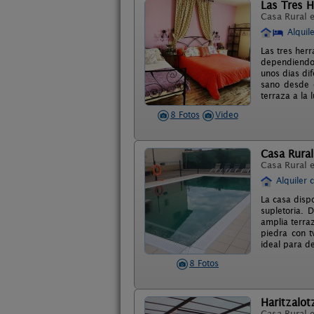
Las Tres H
Casa Rural 
Alquil
Las tres herr
dependiendo 
unos dias di
sano desde e
terraza a la 
8 Fotos
Video
Casa Rura
Casa Rural 
Alquiler 
La casa disp
supletoria.
amplia terra
piedra con t
ideal para de
8 Fotos
Haritzalot
Casa Rural 