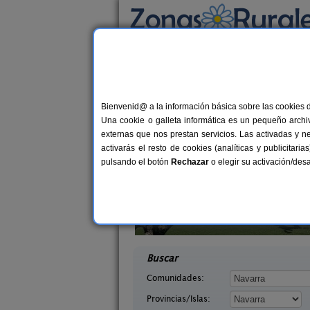
Busca por alojamiento
Alojamientos
>
Navarra
> Garísoain
Casas Rurales en Gar
Bienvenid@ a la información básica sobre las cookies 
Una cookie o galleta informática es un pequeño archiv
externas que nos prestan servicios. Las activadas y n
activarás el resto de cookies (analíticas y publicita
pulsando el botón
Rechazar
o elegir su activación/de
abaleta
Bordaberri
2-8 pers.
6+
36 €
arra)
Ciáurriz (Navarra)
desde
desd
Buscar
Comunidades:
Provincias/Islas: