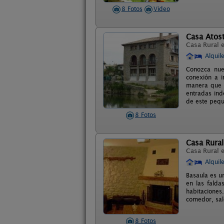
8 Fotos
Video
Casa Atost
Casa Rural 
Alquil
Conozca nues
conexión a i
manera que l
entradas ind
de este pequ
8 Fotos
Casa Rural
Casa Rural 
Alquil
Basaula es u
en las falda
habitaciones
comedor, sal
8 Fotos