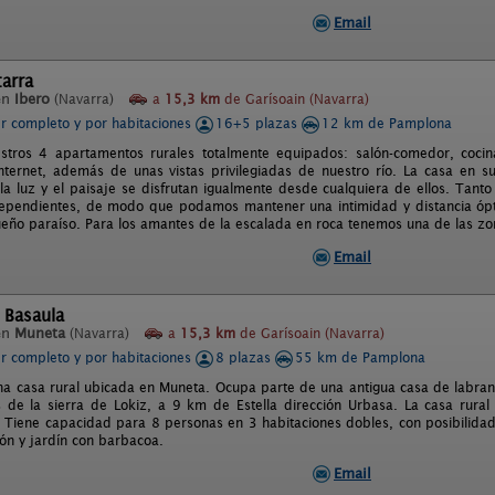
Email
arra
en
Ibero
(Navarra)
a
15,3 km
de Garísoain (Navarra)
er completo y por habitaciones
16+5 plazas
12 km de Pamplona
tros 4 apartamentos rurales totalmente equipados: salón-comedor, cocina
nternet, además de unas vistas privilegiadas de nuestro río. La casa en su 
a luz y el paisaje se disfrutan igualmente desde cualquiera de ellos. Tanto
ependientes, de modo que podamos mantener una intimidad y distancia ópt
eño paraíso. Para los amantes de la escalada en roca tenemos una de las z
Email
 Basaula
en
Muneta
(Navarra)
a
15,3 km
de Garísoain (Navarra)
er completo y por habitaciones
8 plazas
55 km de Pamplona
na casa rural ubicada en Muneta. Ocupa parte de una antigua casa de labran
s de la sierra de Lokiz, a 9 km de Estella dirección Urbasa. La casa rura
. Tiene capacidad para 8 personas en 3 habitaciones dobles, con posibilidad
ón y jardín con barbacoa.
Email