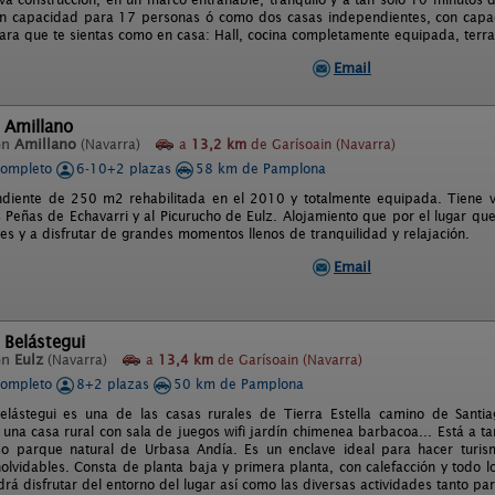
n capacidad para 17 personas ó como dos casas independientes, con capac
ra que te sientas como en casa: Hall, cocina completamente equipada, terraz
Email
 Amillano
en
Amillano
(Navarra)
a
13,2 km
de Garísoain (Navarra)
completo
6-10+2 plazas
58 km de Pamplona
diente de 250 m2 rehabilitada en el 2010 y totalmente equipada. Tiene vis
s Peñas de Echavarri y al Picurucho de Eulz. Alojamiento que por el lugar que
es y a disfrutar de grandes momentos llenos de tranquilidad y relajación.
Email
 Belástegui
en
Eulz
(Navarra)
a
13,4 km
de Garísoain (Navarra)
completo
8+2 plazas
50 km de Pamplona
Belástegui es una de las casas rurales de Tierra Estella camino de San
 una casa rural con sala de juegos wifi jardín chimenea barbacoa... Está a t
so parque natural de Urbasa Andía. Es un enclave ideal para hacer turis
nolvidables. Consta de planta baja y primera planta, con calefacción y todo 
odrá disfrutar del entorno del lugar así como las diversas actividades tanto