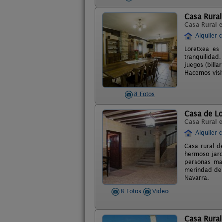
Casa Rural
Casa Rural 
Alquiler 
Loretxea es
tranquilida
juegos (billa
Hacemos visit
8 Fotos
Casa de Lo
Casa Rural 
Alquiler 
Casa rural d
hermoso jard
personas mas
merindad de 
Navarra.
8 Fotos
Video
Casa Rural