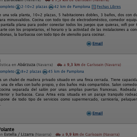
completo
2-10+2 plazas
42 km de Pamplona
Fechas Libres
e una sola planta, 10+2 plazas, 5 habitaciones dobles, 3 baños, dos con d
ra minusvalidos. Cocina con todo tipo de electrodoméstico, comedor equipa
e pantalla plana para poder conectar todos los juegos que quieras, wifi por t
rte con los propietarios, el horario y la actividad de las instalaciones a co
mbonas, la barbacoa con todo tipo de utensilio para cocinar.
Email
a
ística en
Abárzuza
(Navarra)
a
9,3 km
de Garísoain (Navarra)
completo
8+2 plazas
45 km de Pamplona
s un chalet de madera privado situado en una finca cerrada. Tiene capacid
, una de ellas con baño propio, y dos baños más compartidos. Salon comedor c
cocina separada del salón por unas amplias puertas francesas. Rodead
xterior y barbacoa. Casa Artea esta situada en un paraje tranquilo rodea
pone de todo tipo de servicios como supermercado, carnicería, peluquería
.
Email
Volante
en
Estella / Lizarra
(Navarra)
a
9,9 km
de Garísoain (Navarra)