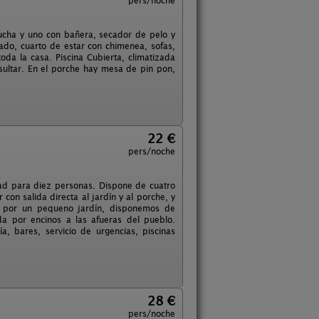
pers/noche
ucha y uno con bañera, secador de pelo y
do, cuarto de estar con chimenea, sofas,
oda la casa. Piscina Cubierta, climatizada
nsultar. En el porche hay mesa de pin pon,
22 €
pers/noche
ad para diez personas. Dispone de cuatro
on salida directa al jardín y al porche, y
a por un pequeno jardín, disponemos de
da por encinos a las afueras del pueblo.
, bares, servicio de urgencias, piscinas
28 €
pers/noche