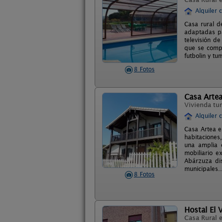
Alquiler 
Casa rural d
adaptadas pa
televisión d
que se compa
futbolin y tu
8 Fotos
Casa Arte
Vivienda tur
Alquiler 
Casa Artea e
habitaciones
una amplia 
mobiliario e
Abárzuza dis
municipales..
8 Fotos
Hostal El 
Casa Rural 