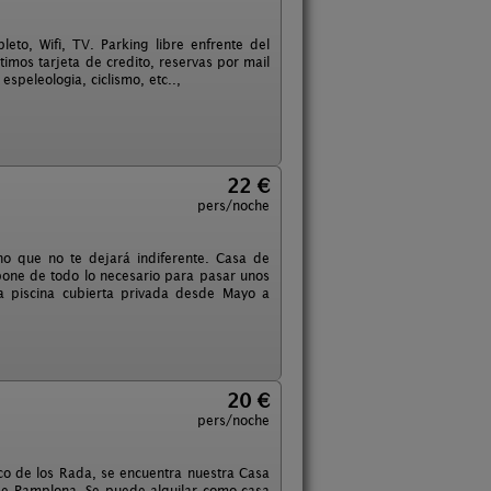
eto, Wifi, TV. Parking libre enfrente del
timos tarjeta de credito, reservas por mail
speleologia, ciclismo, etc..,
22 €
pers/noche
no que no te dejará indiferente. Casa de
spone de todo lo necesario para pasar unos
a piscina cubierta privada desde Mayo a
20 €
pers/noche
co de los Rada, se encuentra nuestra Casa
 de Pamplona. Se puede alquilar como casa