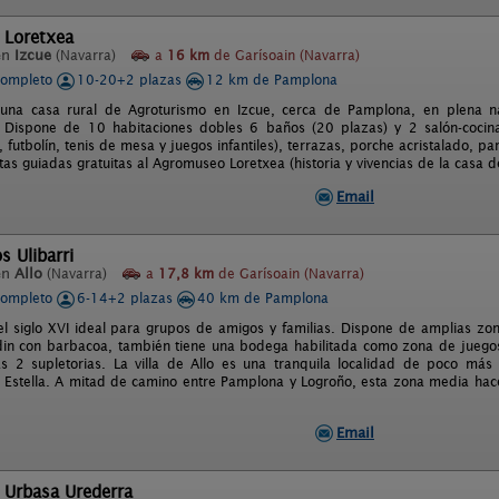
 Loretxea
en
Izcue
(Navarra)
a
16 km
de Garísoain (Navarra)
completo
10-20+2 plazas
12 km de Pamplona
 una casa rural de Agroturismo en Izcue, cerca de Pamplona, en plena na
d. Dispone de 10 habitaciones dobles 6 baños (20 plazas) y 2 salón-coci
r, futbolín, tenis de mesa y juegos infantiles), terrazas, porche acristalado, p
as guiadas gratuitas al Agromuseo Loretxea (historia y vivencias de la casa d
Email
s Ulibarri
en
Allo
(Navarra)
a
17,8 km
de Garísoain (Navarra)
completo
6-14+2 plazas
40 km de Pamplona
el siglo XVI ideal para grupos de amigos y familias. Dispone de amplias zon
in con barbacoa, también tiene una bodega habilitada como zona de juegos
 2 supletorias. La villa de Allo es una tranquila localidad de poco más
Estella. A mitad de camino entre Pamplona y Logroño, esta zona media hace
Email
 Urbasa Urederra