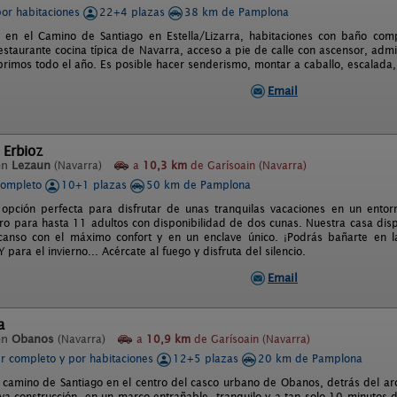
por habitaciones
22+4 plazas
38 km de Pamplona
 en el Camino de Santiago en Estella/Lizarra, habitaciones con baño compl
estaurante cocina típica de Navarra, acceso a pie de calle con ascensor, admi
brimos todo el año. Es posible hacer senderismo, montar a caballo, escalada, e
Email
 Erbioz
en
Lezaun
(Navarra)
a
10,3 km
de Garísoain (Navarra)
completo
10+1 plazas
50 km de Pamplona
 opción perfecta para disfrutar de unas tranquilas vacaciones en un entor
egro para hasta 11 adultos con disponibilidad de dos cunas. Nuestra casa di
canso con el máximo confort y en un enclave único. ¡Podrás bañarte en l
 para el invierno... Acércate al fuego y disfruta del silencio.
Email
a
en
Obanos
(Navarra)
a
10,9 km
de Garísoain (Navarra)
er completo y por habitaciones
12+5 plazas
20 km de Pamplona
l camino de Santiago en el centro del casco urbano de Obanos, detrás del ar
va construcción, en un marco entrañable, tranquilo y a tan solo 10 minutos