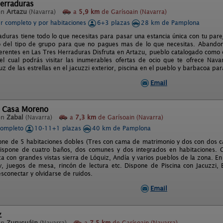
erraduras
en
Artazu
(Navarra)
a
5,9 km
de Garísoain (Navarra)
er completo y por habitaciones
6+3 plazas
28 km de Pamplona
aduras tiene todo lo que necesitas para pasar una estancia única con tu parej
del tipo de grupo para que no pagues mas de lo que necesitas. Abandona 
ferentes en Las Tres Herraduras Disfruta en Artazu, pueblo catalogado como c
l cual podrás visitar las inumerables ofertas de ocio que te ofrece Navar
luz de las estrellas en el jacuzzi exterior, piscina en el pueblo y barbacoa par
Email
l Casa Moreno
en
Zabal
(Navarra)
a
7,3 km
de Garísoain (Navarra)
completo
10-11+1 plazas
40 km de Pamplona
one de 5 habitaciones dobles (Tres con cama de matrimonio y dos con dos ca
 Dispone de cuatro baños, dos comunes y dos integrados en habitaciones.
za con grandes vistas sierra de Lóquiz, Andía y varios pueblos de la zona. En
v, juegos de mesa, rincón de lectura etc. Dispone de Piscina con Jacuzzi,
sconectar y olvidarse de ruidos.
Email
z
en
Zurucuáin
(Navarra)
a
7,5 km
de Garísoain (Navarra)