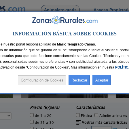
Anúnciate gratis
Acceso Propietar
Busca por pueblo
INFORMACIÓN BÁSICA SOBRE COOKIES
ísoain
de nuestro portal responsabilidad de
Mario Temprado Casas
.
o de información que se guarda en tu pc, smartphone o tablet al visitar el port
ecesarias para que todo funcione correctamente son las Cookies Técnicas y no ne
rias), personalizadas según tus preferencias y con publicidad ajustada a tus búsq
sactivación desde “Configuración de Cookies”. Más información en nuestra
POLÍTI
Camping Bardenas
2 pers.
200+10 pers.
20 €
20 €
Villafranca (Navarra)
e
desde
Precio (€/pers)
Características
de 1 a 20
Piscina
Admite animales
de 21 a 30
Mostrar más características