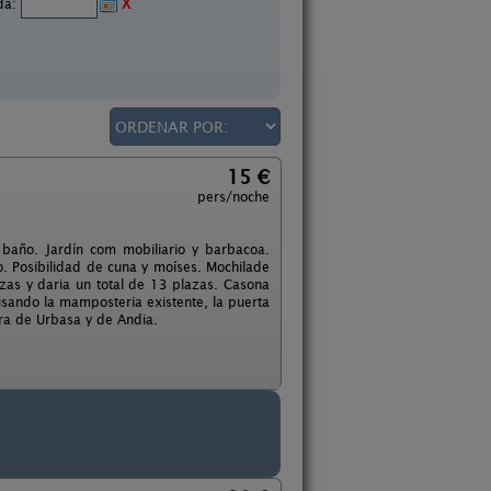
ida:
X
15 €
pers/noche
baño. Jardín com mobiliario y barbacoa.
o. Posibilidad de cuna y moíses. Mochilade
azas y daria un total de 13 plazas. Casona
 usando la mamposteria existente, la puerta
rra de Urbasa y de Andia.