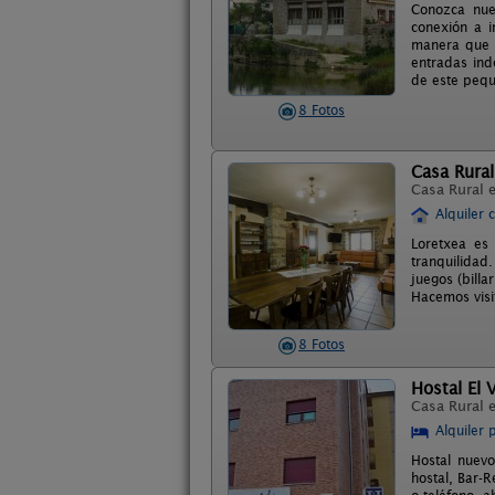
Conozca nues
conexión a i
manera que l
entradas ind
de este pequ
8 Fotos
Casa Rural
Casa Rural 
Alquiler 
Loretxea es
tranquilida
juegos (billa
Hacemos visit
8 Fotos
Hostal El 
Casa Rural 
Alquiler 
Hostal nuevo
hostal, Bar-R