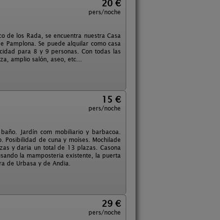
20 €
pers/noche
co de los Rada, se encuentra nuestra Casa
 de Pamplona. Se puede alquilar como casa
idad para 8 y 9 personas. Con todas las
a, amplio salón, aseo, etc...
15 €
pers/noche
baño. Jardín com mobiliario y barbacoa.
o. Posibilidad de cuna y moíses. Mochilade
azas y daria un total de 13 plazas. Casona
 usando la mamposteria existente, la puerta
rra de Urbasa y de Andia.
29 €
pers/noche