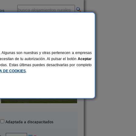
ios
-
al. Algunas son nuestras y otras pertenecen a empresas
cesitan de tu autorización. Al pulsar el botón
Aceptar
uedas. Estas últimas puedes desactivarlas por completo
CA DE COOKIES
.
otel Rural Quinto Real
Casa Rural Haitzet
24-36+14 pers.
28 €
Eugi (Navarra)
Azpilkueta (Navarr
desde
Adaptada a discapacitados