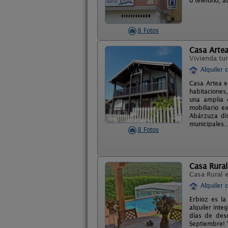
o teléfono, a
8 Fotos
Casa Arte
Vivienda tur
Alquiler 
Casa Artea e
habitaciones
una amplia 
mobiliario e
Abárzuza dis
municipales..
8 Fotos
Casa Rural
Casa Rural 
Alquiler 
Erbioz es la
alquiler ínt
días de des
Septiembre! Y