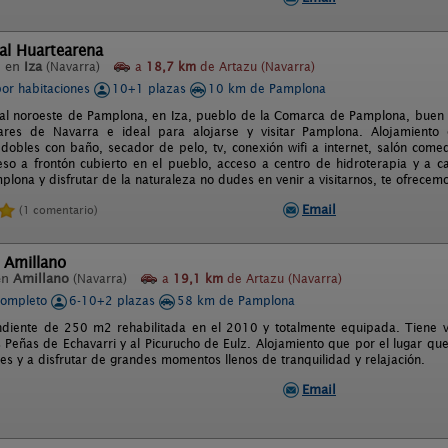
al Huartearena
l en
Iza
(Navarra)
a
18,7 km
de Artazu (Navarra)
por habitaciones
10+1 plazas
10 km de Pamplona
 al noroeste de Pamplona, en Iza, pueblo de la Comarca de Pamplona, buen 
ugares de Navarra e ideal para alojarse y visitar Pamplona. Alojamient
 dobles con baño, secador de pelo, tv, conexión wifi a internet, salón comed
ceso a frontón cubierto en el pueblo, acceso a centro de hidroterapia y a c
lona y disfrutar de la naturaleza no dudes en venir a visitarnos, te ofrecem
Email
(1 comentario)
 Amillano
en
Amillano
(Navarra)
a
19,1 km
de Artazu (Navarra)
completo
6-10+2 plazas
58 km de Pamplona
diente de 250 m2 rehabilitada en el 2010 y totalmente equipada. Tiene vis
s Peñas de Echavarri y al Picurucho de Eulz. Alojamiento que por el lugar que
es y a disfrutar de grandes momentos llenos de tranquilidad y relajación.
Email