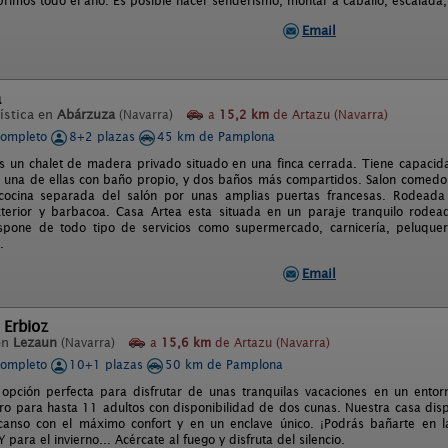
brimos todo el año. Es posible hacer senderismo, montar a caballo, escalada, e
Email
a
ística en
Abárzuza
(Navarra)
a
15,2 km
de Artazu (Navarra)
completo
8+2 plazas
45 km de Pamplona
s un chalet de madera privado situado en una finca cerrada. Tiene capacid
, una de ellas con baño propio, y dos baños más compartidos. Salon comedor c
cocina separada del salón por unas amplias puertas francesas. Rodead
xterior y barbacoa. Casa Artea esta situada en un paraje tranquilo rodea
pone de todo tipo de servicios como supermercado, carnicería, peluquería
.
Email
 Erbioz
en
Lezaun
(Navarra)
a
15,6 km
de Artazu (Navarra)
completo
10+1 plazas
50 km de Pamplona
 opción perfecta para disfrutar de unas tranquilas vacaciones en un entor
egro para hasta 11 adultos con disponibilidad de dos cunas. Nuestra casa di
canso con el máximo confort y en un enclave único. ¡Podrás bañarte en l
 para el invierno... Acércate al fuego y disfruta del silencio.