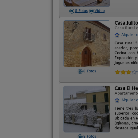
8 Fotos
Video
Casa Julito
Casa Rural 
Alquiler 
Casa rural 5
asador, porc
Cocina con 
Exposición y
juguetes niño
8 Fotos
Casa El He
Apartament
Alquiler 
Tiene tres h
superior, co
Ubicada en e
(iglesias, cr
destaca igual
8 Fotos