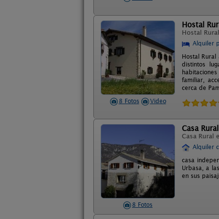
Hostal Rur
Hostal Rura
Alquiler 
Hostal Rural
distintos l
habitaciones
familiar, ac
cerca de Pamp
8 Fotos
Video
Casa Rural
Casa Rural 
Alquiler 
casa indepen
Urbasa, a la
en sus paisaj
8 Fotos