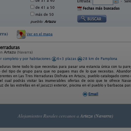
de 31 a 40
Entrada:
-
Sal
de 41 a 50
Fechas más buscadas
más de 50
pueblo:
Artazu
rra)
Ver en el mapa
erraduras
en
Artazu
(Navarra)
er completo y por habitaciones
6+3 plazas
28 km de Pamplona
aduras tiene todo lo que necesitas para pasar una estancia única con tu parej
del tipo de grupo para que no pagues mas de lo que necesitas. Abandona 
ferentes en Las Tres Herraduras Disfruta en Artazu, pueblo catalogado como c
l cual podrás visitar las inumerables ofertas de ocio que te ofrece Navar
luz de las estrellas en el jacuzzi exterior, piscina en el pueblo y barbacoa par
Email
Alojamientos Rurales cercanos a
Artazu (Navarra)