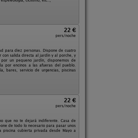
speleologia, ciclismo, etc..,
22 €
pers/noche
ad para diez personas. Dispone de cuatro
on salida directa al jardín y al porche, y
a por un pequeno jardín, disponemos de
da por encinos a las afueras del pueblo.
, bares, servicio de urgencias, piscinas
22 €
pers/noche
no que no te dejará indiferente. Casa de
spone de todo lo necesario para pasar unos
a piscina cubierta privada desde Mayo a