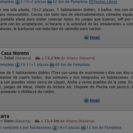
completo
2-10+2 plazas
42 km de Pamplona
Fechas Libres
e una sola planta, 10+2 plazas, 5 habitaciones dobles, 3 baños, dos con d
ra minusvalidos. Cocina con todo tipo de electrodoméstico, comedor equipa
e pantalla plana para poder conectar todos los juegos que quieras, wifi por t
rte con los propietarios, el horario y la actividad de las instalaciones a co
mbonas, la barbacoa con todo tipo de utensilio para cocinar.
Email
l Casa Moreno
en
Zabal
(Navarra)
a
13,2 km
de Artazu (Navarra)
completo
10-11+1 plazas
40 km de Pamplona
one de 5 habitaciones dobles (Tres con cama de matrimonio y dos con dos ca
 Dispone de cuatro baños, dos comunes y dos integrados en habitaciones.
za con grandes vistas sierra de Lóquiz, Andía y varios pueblos de la zona. En
v, juegos de mesa, rincón de lectura etc. Dispone de Piscina con Jacuzzi,
sconectar y olvidarse de ruidos.
Email
arra
en
Ibero
(Navarra)
a
13,4 km
de Artazu (Navarra)
er completo y por habitaciones
16+5 plazas
12 km de Pamplona