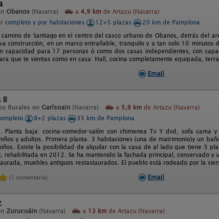
a
en
Obanos
(Navarra)
a
4,9 km
de Artazu (Navarra)
er completo y por habitaciones
12+5 plazas
20 km de Pamplona
l camino de Santiago en el centro del casco urbano de Obanos, detrás del ar
va construcción, en un marco entrañable, tranquilo y a tan solo 10 minutos
n capacidad para 17 personas ó como dos casas independientes, con capac
ra que te sientas como en casa: Hall, cocina completamente equipada, terraz
Email
II
os Rurales en
Garísoain
(Navarra)
a
5,9 km
de Artazu (Navarra)
completo
8+2 plazas
35 km de Pamplona
. Planta baja: cocina-comedor-salón con chimenea Tv Y dvd, sofa cama y 
niños y adultos. Primera planta: 3 habitaciones (una de matrimonio)y un bañ
iños. Existe la posibilidad de alquilar con la casa de al lado que tiene 5 pl
II, rehabilitada en 2012. Se ha mantenido la fachada principal, conservado y
staurada, muebles antiguos restastaurados. El pueblo está rodeado por la sie
Email
(1 comentario)
z
en
Zurucuáin
(Navarra)
a
13 km
de Artazu (Navarra)