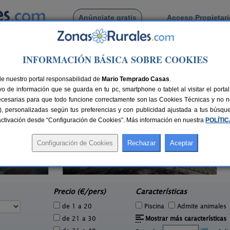
Anúnciate gratis
Acceso Propietar
Busca por pueblo
INFORMACIÓN BÁSICA SOBRE COOKIES
tazu
de nuestro portal responsabilidad de
Mario Temprado Casas
.
o de información que se guarda en tu pc, smartphone o tablet al visitar el port
ecesarias para que todo funcione correctamente son las Cookies Técnicas y no ne
rias), personalizadas según tus preferencias y con publicidad ajustada a tus búsq
sactivación desde “Configuración de Cookies”. Más información en nuestra
POLÍTI
2 pers.
28 €
Camping Bardenas
H
200+10 pers.
e
20 €
Villafranca (Navarra)
desde
Precio (€/pers)
Características
de 1 a 20
Piscina
Admite animales
de 21 a 30
Mostrar más características