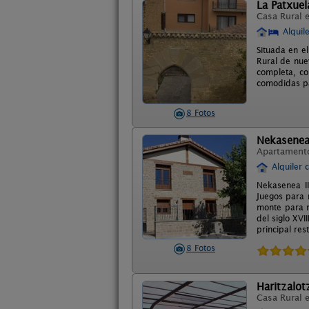
La Patxuel
Casa Rural 
Alquil
Situada en e
Rural de nue
completa, co
comodidas pa
8 Fotos
Nekasenea 
Apartament
Alquiler 
Nekasenea II
Juegos para 
monte para n
del siglo XVI
principal re
8 Fotos
Haritzalot
Casa Rural 