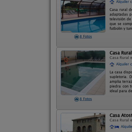
Alquiler 
Casa rural d
adaptadas pa
televisión d
que se compa
futbolin y tu
8 Fotos
Casa Rura
Casa Rural 
Alquiler 
La casa disp
supletoria.
amplia terra
piedra con t
ideal para de
8 Fotos
Casa Atost
Casa Rural 
Alquil