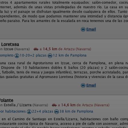
tros 4 apartamentos rurales totalmente equipados: salón-comedor, cocina
nternet, además de unas vistas privilegiadas de nuestro río. La casa en su 
a luz y el paisaje se disfrutan igualmente desde cualquiera de ellos. Tanto
ependientes, de modo que podamos mantener una intimidad y distancia ópt
eño paraíso. Para los amantes de la escalada en roca tenemos una de las z
Email
 Loretxea
en
Izcue
(Navarra)
a
14,5 km
de Artazu (Navarra)
completo
10-20+2 plazas
12 km de Pamplona
 una casa rural de Agroturismo en Izcue, cerca de Pamplona, en plena na
d. Dispone de 10 habitaciones dobles 6 baños (20 plazas) y 2 salón-coci
r, futbolín, tenis de mesa y juegos infantiles), terrazas, porche acristalado, p
as guiadas gratuitas al Agromuseo Loretxea (historia y vivencias de la casa d
Email
Volante
en
Estella / Lizarra
(Navarra)
a
14,6 km
de Artazu (Navarra)
por habitaciones
22+4 plazas
38 km de Pamplona
 en el Camino de Santiago en Estella/Lizarra, habitaciones con baño compl
estaurante cocina típica de Navarra, acceso a pie de calle con ascensor, admi