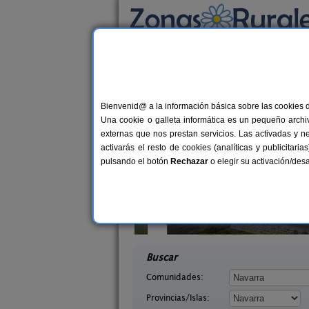
Busca por alojamiento
Alojamientos
>
Navarra
> Artazu
Casas Rurales en Ar
Bienvenid@ a la información básica sobre las cookies 
Una cookie o galleta informática es un pequeño archiv
externas que nos prestan servicios. Las activadas y n
activarás el resto de cookies (analíticas y publicita
pulsando el botón
Rechazar
o elegir su activación/de
Casa Rural Estankoenea
16+
abaleta
Landetxea
2-8 pers.
desd
36 €
arra)
Artieda (Navarra)
desde
Buscar
Comunidades:
Provincias/Islas: