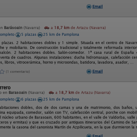
Email
en
Barásoain
(Navarra)
a
18,7 km
de Artazu (Navarra)
completo
5 plazas
25 km de Pamplona
 plazas. 2 habitaciones dobles y 1 simple. Situada en el centro de Navar
he y mobiliario. De construcción tradicional y totalmente reformada interio
balcón. 2 habitaciones dobles. Salón-comedor. 1ª casa rural de España c
 venta de cuadros. Algunas instalaciones: ducha hidromasaje, calefacción ce
s, libros, vitrocerámica, horno y microondas, batidora, lavadora, asador, …
Email
(1 comentario)
rrero
o en
Barasoain
(Navarra)
a
18,7 km
de Artazu (Navarra)
completo
6 plazas
25 km de Pamplona
abitaciones dobles, dos de dos camas y una de matrimonio, dos baños, un
cina equipada, comedor, salón con TV, calefacción central, porche con mobil
l núcleo urbano de Barasoain, 600 habitantes, en el valle de Valdorba, valle 
uceros y ermitas) y que es cruzado por antiguos itinerarios del Camino de Sant
mente la casona del canonista Martín de Azpilicueta, en la que durmieron la re
Email