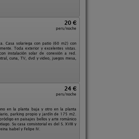
20 €
pers/noche
ra. Casa solariega con patio (60 m2) con
rmente. Toda exterior y excelentes vistas.
on instalación solar de conexión a red.
ntral, cuna, TV, dvd y video, juegos mesa,
24 €
pers/noche
o en la planta baja y otro en la planta
iario, parking propio y jardín de 175 m2.
pródigo en paisajes bellos y arte románico
iago. Su casa consistorial es del S. XVIII y
ina Isabel y Felipe IV.