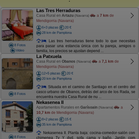
Las Tres Herraduras
Casa Rural en
Artazu
a
7 km
de
(Navarra)
Mendigorria (Navarra)
6+3 plazas
20 €
28 km de Pamplona
Las tres herraduras tiene todo lo que necesitas
8 Fotos
para pasar una estancia única con tu pareja, amigos o
Video
familia, los precios se ajustan depend ...
La Patxuela
Casa Rural en
Obanos
a
7,1 km
de
(Navarra)
Mendigorria (Navarra)
12+5 plazas
20 €
20 km de Pamplona
Situada en el camino de Santiago en el centro del
casco urbano de Obanos, detrás del arco de los Rada, se
8 Fotos
encuentra nuestra Casa Rural de nu ...
Nekasenea II
Apartamentos Rurales en
Garísoain
a
(Navarra)
10,7 km
de Mendigorria (Navarra)
8+2 plazas
15 €
35 km de Pamplona
Nekasenea II. Planta baja: cocina-comedor-salón con
8 Fotos
chimenea Tv Y dvd, sofa cama y baño. Jardín com