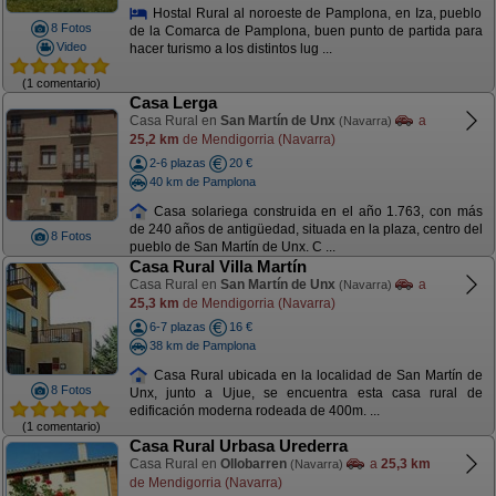
Hostal Rural al noroeste de Pamplona, en Iza, pueblo
8 Fotos
de la Comarca de Pamplona, buen punto de partida para
Video
hacer turismo a los distintos lug ...
(1 comentario)
Casa Lerga
Casa Rural en
San Martín de Unx
a
(Navarra)
25,2 km
de Mendigorria (Navarra)
2-6 plazas
20 €
40 km de Pamplona
Casa solariega construida en el año 1.763, con más
de 240 años de antigüedad, situada en la plaza, centro del
8 Fotos
pueblo de San Martín de Unx. C ...
Casa Rural Villa Martín
Casa Rural en
San Martín de Unx
a
(Navarra)
25,3 km
de Mendigorria (Navarra)
6-7 plazas
16 €
38 km de Pamplona
Casa Rural ubicada en la localidad de San Martín de
8 Fotos
Unx, junto a Ujue, se encuentra esta casa rural de
edificación moderna rodeada de 400m. ...
(1 comentario)
Casa Rural Urbasa Urederra
Casa Rural en
Ollobarren
a
25,3 km
(Navarra)
de Mendigorria (Navarra)