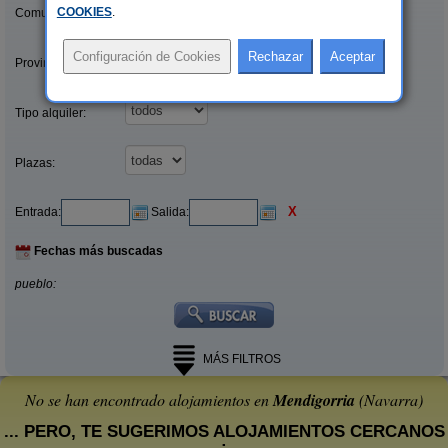
COOKIES
.
Comunidades:
Provincias/Islas:
Tipo alquiler:
Plazas:
X
Entrada:
Salida:
Fechas más buscadas
pueblo:
MÁS FILTROS
No se han encontrado alojamientos en
Mendigorria
(Navarra)
... PERO, TE SUGERIMOS ALOJAMIENTOS CERCANOS
: