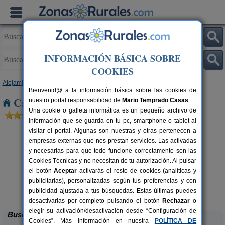
INFORMACIÓN BÁSICA SOBRE
COOKIES
Alojamientos
>
Navarra
> Mendigorria
Bienvenid@ a la información básica sobre las cookies de
Casas Rurales cerca de Mendigorria
nuestro portal responsabilidad de
Mario Temprado Casas
.
Una cookie o galleta informática es un pequeño archivo de
información que se guarda en tu pc, smartphone o tablet al
visitar el portal. Algunas son nuestras y otras pertenecen a
empresas externas que nos prestan servicios. Las activadas
y necesarias para que todo funcione correctamente son las
Cookies Técnicas y no necesitan de tu autorización. Al pulsar
el botón
Aceptar
activarás el resto de cookies (analíticas y
publicitarias), personalizadas según tus preferencias y con
Casa Rural Casa Chino
rs.
2-10+2 pers.
 €
25 €
publicidad ajustada a tus búsquedas. Estas últimas puedes
Aibar (Navarra)
desde
desactivarlas por completo pulsando el botón
Rechazar
o
elegir su activación/desactivación desde “Configuración de
Buscar
Cookies”. Más información en nuestra
POLÍTICA DE