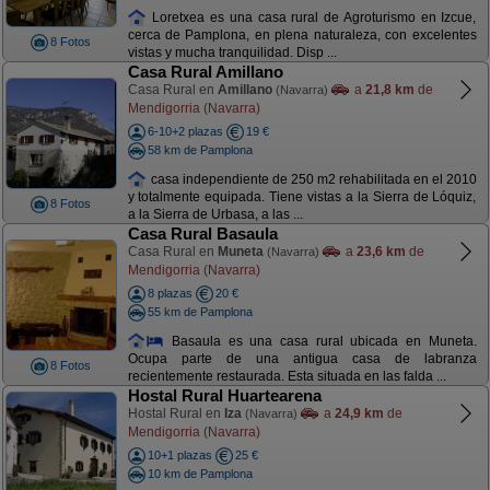
Loretxea es una casa rural de Agroturismo en Izcue,
cerca de Pamplona, en plena naturaleza, con excelentes
8 Fotos
vistas y mucha tranquilidad. Disp ...
Casa Rural Amillano
Casa Rural en
Amillano
a
21,8 km
de
(Navarra)
Mendigorria (Navarra)
6-10+2 plazas
19 €
58 km de Pamplona
casa independiente de 250 m2 rehabilitada en el 2010
y totalmente equipada. Tiene vistas a la Sierra de Lóquiz,
8 Fotos
a la Sierra de Urbasa, a las ...
Casa Rural Basaula
Casa Rural en
Muneta
a
23,6 km
de
(Navarra)
Mendigorria (Navarra)
8 plazas
20 €
55 km de Pamplona
Basaula es una casa rural ubicada en Muneta.
Ocupa parte de una antigua casa de labranza
8 Fotos
recientemente restaurada. Esta situada en las falda ...
Hostal Rural Huartearena
Hostal Rural en
Iza
a
24,9 km
de
(Navarra)
Mendigorria (Navarra)
10+1 plazas
25 €
10 km de Pamplona