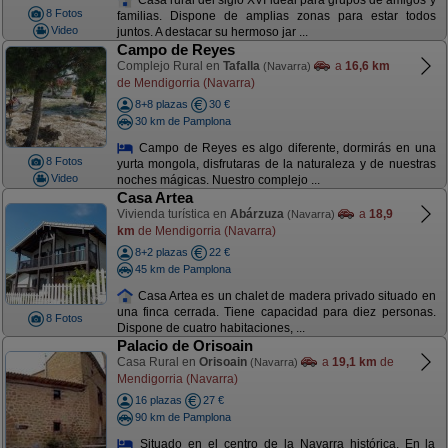
8 Fotos
familias. Dispone de amplias zonas para estar todos
Video
juntos. A destacar su hermoso jar ...
Campo de Reyes
Complejo Rural en
Tafalla
a
16,6 km
(Navarra)
de Mendigorria (Navarra)
8+8 plazas
30 €
30 km de Pamplona
Campo de Reyes es algo diferente, dormirás en una
8 Fotos
yurta mongola, disfrutaras de la naturaleza y de nuestras
Video
noches mágicas. Nuestro complejo ...
Casa Artea
Vivienda turística en
Abárzuza
a
18,9
(Navarra)
km
de Mendigorria (Navarra)
8+2 plazas
22 €
45 km de Pamplona
Casa Artea es un chalet de madera privado situado en
una finca cerrada. Tiene capacidad para diez personas.
8 Fotos
Dispone de cuatro habitaciones, ...
Palacio de Orisoain
Casa Rural en
Orisoain
a
19,1 km
de
(Navarra)
Mendigorria (Navarra)
16 plazas
27 €
90 km de Pamplona
Situado en el centro de la Navarra histórica. En la