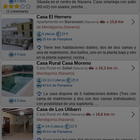
8 Fotos
Situada en el centro de Navarra. Casa solariega con patio
(60 m2) con asador, porche ...
(1 comentario)
Casa El Herrero
Apartamento en
Barasoain
a
15,8 km
(Navarra)
de Mendigorria (Navarra)
6 plazas
24 €
25 km de Pamplona
Tiene tres habitaciones dobles, dos de dos camas y
una de matrimonio, dos baños, uno en la planta baja y otro
8 Fotos
en la planta superior, cocina ...
Casa Rural Casa Moreno
Casa Rural en
Zabal
a
16,3 km
de
(Navarra)
Mendigorria (Navarra)
10-11+1 plazas
25 €
40 km de Pamplona
La casa dispone de 5 habitaciones dobles (Tres con
cama de matrimonio y dos con dos camas individuales),
8 Fotos
con posibilidad de una supletoria. ...
Casa de Los Ulibarri
Casa Rural en
Allo
a
16,6 km
de
(Navarra)
Mendigorria (Navarra)
6-14+2 plazas
22 €
40 km de Pamplona
Casa rural del siglo XVI ideal para grupos de amigos y