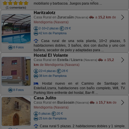
mobiliario y barbacoa. Juegos para niños ...
(1 comentario)
Haritzalotz
Casa Rural en
Zurucuáin
a
15,2 km
de
(Navarra)
Mendigorria (Navarra)
2-10+2 plazas
29 €
42 km de Pamplona
Casa rural de una sola planta, 10+2 plazas, 5
habitaciones dobles, 3 baños, dos con ducha y uno con
8 Fotos
bañera, secador de pelo y adaptadas para ...
Hostal El Volante
Casa Rural en
Estella / Lizarra
a
15,2
(Navarra)
km
de Mendigorria (Navarra)
22+4 plazas
28 €
38 km de Pamplona
Hostal nuevo en el Camino de Santiago en
Estella/Lizarra, habitaciones con baño completo, Wifi, TV.
8 Fotos
Parking libre enfrente del hostal, Bar-R ...
Casa Julito
Casa Rural en
Barásoain
a
15,7 km
de
(Navarra)
Mendigorria (Navarra)
5 plazas
20 €
25 km de Pamplona
Casa rural 5 plazas. 2 habitaciones dobles y 1 simple.