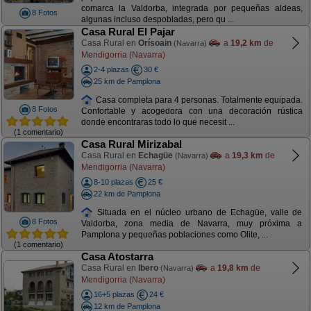
comarca la Valdorba, integrada por pequeñas aldeas,
8 Fotos
algunas incluso despobladas, pero qu ...
Casa Rural El Pajar
Casa Rural en
Orísoain
a
19,2 km
de
(Navarra)
Mendigorria (Navarra)
2-4 plazas
30 €
25 km de Pamplona
Casa completa para 4 personas. Totalmente equipada.
8 Fotos
Confortable y acogedora con una decoración rústica
donde encontraras todo lo que necesit ...
(1 comentario)
Casa Rural Mirizabal
Casa Rural en
Echagüe
a
19,3 km
de
(Navarra)
Mendigorria (Navarra)
8-10 plazas
25 €
22 km de Pamplona
Situada en el núcleo urbano de Echagüe, valle de
8 Fotos
Valdorba, zona media de Navarra, muy próxima a
Pamplona y pequeñas poblaciones como Olite, ...
(1 comentario)
Casa Atostarra
Casa Rural en
Ibero
a
19,8 km
de
(Navarra)
Mendigorria (Navarra)
16+5 plazas
24 €
12 km de Pamplona