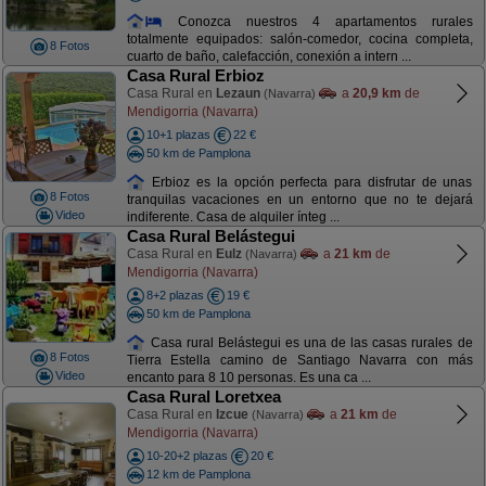
Conozca nuestros 4 apartamentos rurales
totalmente equipados: salón-comedor, cocina completa,
8 Fotos
cuarto de baño, calefacción, conexión a intern ...
Casa Rural Erbioz
Casa Rural en
Lezaun
a
20,9 km
de
(Navarra)
Mendigorria (Navarra)
10+1 plazas
22 €
50 km de Pamplona
Erbioz es la opción perfecta para disfrutar de unas
8 Fotos
tranquilas vacaciones en un entorno que no te dejará
Video
indiferente. Casa de alquiler ínteg ...
Casa Rural Belástegui
Casa Rural en
Eulz
a
21 km
de
(Navarra)
Mendigorria (Navarra)
8+2 plazas
19 €
50 km de Pamplona
Casa rural Belástegui es una de las casas rurales de
8 Fotos
Tierra Estella camino de Santiago Navarra con más
Video
encanto para 8 10 personas. Es una ca ...
Casa Rural Loretxea
Casa Rural en
Izcue
a
21 km
de
(Navarra)
Mendigorria (Navarra)
10-20+2 plazas
20 €
12 km de Pamplona