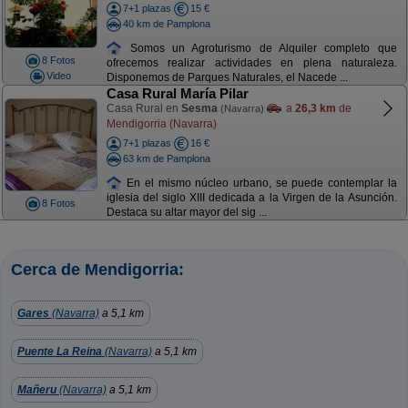
7+1 plazas
15 €
40 km de Pamplona
Somos un Agroturismo de Alquiler completo que
8 Fotos
ofrecemos realizar actividades en plena naturaleza.
Video
Disponemos de Parques Naturales, el Nacede ...
Casa Rural María Pilar
Casa Rural en
Sesma
a
26,3 km
de
(Navarra)
Mendigorria (Navarra)
7+1 plazas
16 €
63 km de Pamplona
En el mismo núcleo urbano, se puede contemplar la
iglesia del siglo XIII dedicada a la Virgen de la Asunción.
8 Fotos
Destaca su altar mayor del sig ...
Cerca de Mendigorria:
Gares
(Navarra)
a 5,1 km
Puente La Reina
(Navarra)
a 5,1 km
Mañeru
(Navarra)
a 5,1 km