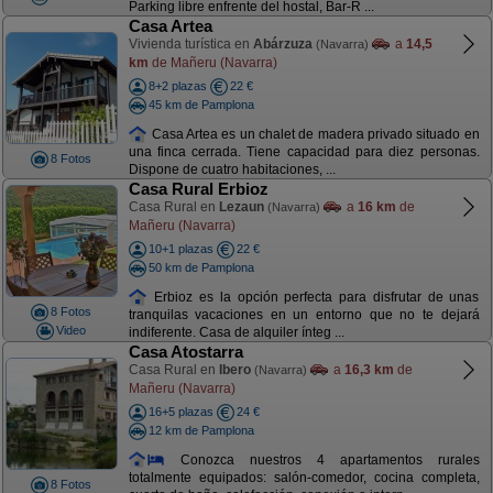
Parking libre enfrente del hostal, Bar-R ...
Casa Artea
Vivienda turística en
Abárzuza
a
14,5
(Navarra)
km
de Mañeru (Navarra)
8+2 plazas
22 €
45 km de Pamplona
Casa Artea es un chalet de madera privado situado en
una finca cerrada. Tiene capacidad para diez personas.
8 Fotos
Dispone de cuatro habitaciones, ...
Casa Rural Erbioz
Casa Rural en
Lezaun
a
16 km
de
(Navarra)
Mañeru (Navarra)
10+1 plazas
22 €
50 km de Pamplona
Erbioz es la opción perfecta para disfrutar de unas
8 Fotos
tranquilas vacaciones en un entorno que no te dejará
Video
indiferente. Casa de alquiler ínteg ...
Casa Atostarra
Casa Rural en
Ibero
a
16,3 km
de
(Navarra)
Mañeru (Navarra)
16+5 plazas
24 €
12 km de Pamplona
Conozca nuestros 4 apartamentos rurales
totalmente equipados: salón-comedor, cocina completa,
8 Fotos