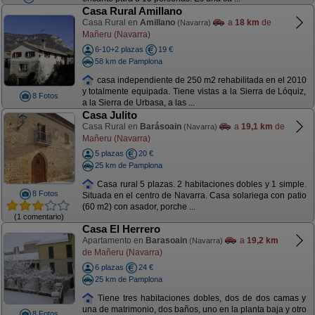
Casa Rural Amillano
Casa Rural en
Amillano
a
18 km
de
(Navarra)
Mañeru (Navarra)
6-10+2 plazas
19 €
58 km de Pamplona
casa independiente de 250 m2 rehabilitada en el 2010
y totalmente equipada. Tiene vistas a la Sierra de Lóquiz,
8 Fotos
a la Sierra de Urbasa, a las ...
Casa Julito
Casa Rural en
Barásoain
a
19,1 km
de
(Navarra)
Mañeru (Navarra)
5 plazas
20 €
25 km de Pamplona
Casa rural 5 plazas. 2 habitaciones dobles y 1 simple.
8 Fotos
Situada en el centro de Navarra. Casa solariega con patio
(60 m2) con asador, porche ...
(1 comentario)
Casa El Herrero
Apartamento en
Barasoain
a
19,2 km
(Navarra)
de Mañeru (Navarra)
6 plazas
24 €
25 km de Pamplona
Tiene tres habitaciones dobles, dos de dos camas y
una de matrimonio, dos baños, uno en la planta baja y otro
8 Fotos