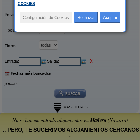
COOKIES
.
Provincias/Islas:
Tipo alquiler:
Plazas:
X
Entrada:
Salida:
Fechas más buscadas
pueblo:
MÁS FILTROS
No se han encontrado alojamientos en
Mañeru
(Navarra)
... PERO, TE SUGERIMOS ALOJAMIENTOS CERCANOS
: