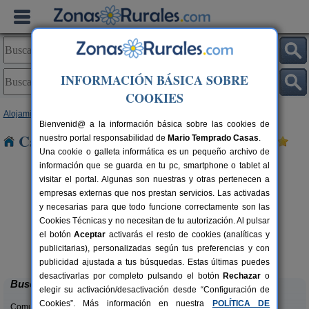
INFORMACIÓN BÁSICA SOBRE
COOKIES
Alojamientos
>
Navarra
> Mañeru
Bienvenid@ a la información básica sobre las cookies de
Casas Rurales cerca de Mañeru
nuestro portal responsabilidad de
Mario Temprado Casas
.
Una cookie o galleta informática es un pequeño archivo de
información que se guarda en tu pc, smartphone o tablet al
visitar el portal. Algunas son nuestras y otras pertenecen a
empresas externas que nos prestan servicios. Las activadas
y necesarias para que todo funcione correctamente son las
Cookies Técnicas y no necesitan de tu autorización. Al pulsar
el botón
Aceptar
activarás el resto de cookies (analíticas y
Camping Bardenas
rs.
200+10 pers.
publicitarias), personalizadas según tus preferencias y con
 €
20 €
Villafranca (Navarra)
desde
publicidad ajustada a tus búsquedas. Estas últimas puedes
desactivarlas por completo pulsando el botón
Rechazar
o
Buscar
elegir su activación/desactivación desde “Configuración de
Cookies”. Más información en nuestra
POLÍTICA DE
Comunidades: