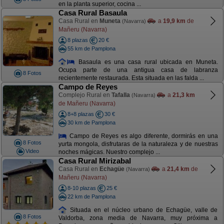
en la planta superior, cocina ...
Casa Rural Basaula
Casa Rural en
Muneta
a
19,9 km
de
(Navarra)
Mañeru (Navarra)
8 plazas
20 €
55 km de Pamplona
Basaula es una casa rural ubicada en Muneta.
Ocupa parte de una antigua casa de labranza
8 Fotos
recientemente restaurada. Esta situada en las falda ...
Campo de Reyes
Complejo Rural en
Tafalla
a
21,3 km
(Navarra)
de Mañeru (Navarra)
8+8 plazas
30 €
30 km de Pamplona
Campo de Reyes es algo diferente, dormirás en una
8 Fotos
yurta mongola, disfrutaras de la naturaleza y de nuestras
Video
noches mágicas. Nuestro complejo ...
Casa Rural Mirizabal
Casa Rural en
Echagüe
a
21,4 km
de
(Navarra)
Mañeru (Navarra)
8-10 plazas
25 €
22 km de Pamplona
Situada en el núcleo urbano de Echagüe, valle de
8 Fotos
Valdorba, zona media de Navarra, muy próxima a