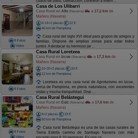
cuarto de baño, calefacción, conexión a intern ...
Casa de Los Ulibarri
Casa Rural en
Allo
a
17,2 km
de
(Navarra)
Mañeru (Navarra)
6-14+2 plazas
22 €
40 km de Pamplona
Casa rural del siglo XVI ideal para grupos de amigos y
8 Fotos
familias. Dispone de amplias zonas para estar todos
Video
juntos. A destacar su hermoso jar ...
Casa Rural Loretxea
Casa Rural en
Izcue
a
17,3 km
de
(Navarra)
Mañeru (Navarra)
10-20+2 plazas
20 €
12 km de Pamplona
Loretxea es una casa rural de Agroturismo en Izcue,
cerca de Pamplona, en plena naturaleza, con excelentes
8 Fotos
vistas y mucha tranquilidad. Disp ...
Casa Rural Belástegui
Casa Rural en
Eulz
a
17,6 km
de
(Navarra)
Mañeru (Navarra)
8+2 plazas
19 €
50 km de Pamplona
Casa rural Belástegui es una de las casas rurales de
8 Fotos
Tierra Estella camino de Santiago Navarra con más
Video
encanto para 8 10 personas. Es una ca ...