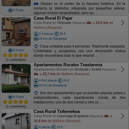
Situado en el centro de la Navarra histórica. En la
comarca la Valdorba, integrada por pequeñas aldeas,
8 Fotos
algunas incluso despobladas, pero qu ...
Casa Rural El Pajar
Casa Rural en
Orísoain
a
22,6 km
de
(Navarra)
Mañeru (Navarra)
2-4 plazas
30 €
25 km de Pamplona
Casa completa para 4 personas. Totalmente equipada.
8 Fotos
Confortable y acogedora con una decoración rústica
donde encontraras todo lo que necesit ...
(1 comentario)
Apartamentos Rurales Txastarena
Apartamentos Rurales en
Urritzola / Arakil
(Navarra)
a
25,7 km
de Mañeru (Navarra)
4-8+2 plazas
26 €
20 km de Pamplona
Son dos apartamentos que se pueden alquilar juntos o
8 Fotos
independientes, cada apartamento consta de dos
habitaciones, una de dos camas y otra ca ...
(1 comentario)
Casa Rural Txikenekoa
Casa Rural en
Lizarraga-Ergoiena
a
(Navarra)
26,8 km
de Mañeru (Navarra)
4 plazas
19 €