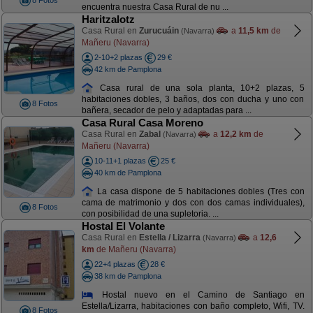
8 Fotos
encuentra nuestra Casa Rural de nu ...
Haritzalotz
Casa Rural en
Zurucuáin
a
11,5 km
de
(Navarra)
Mañeru (Navarra)
2-10+2 plazas
29 €
42 km de Pamplona
Casa rural de una sola planta, 10+2 plazas, 5
habitaciones dobles, 3 baños, dos con ducha y uno con
8 Fotos
bañera, secador de pelo y adaptadas para ...
Casa Rural Casa Moreno
Casa Rural en
Zabal
a
12,2 km
de
(Navarra)
Mañeru (Navarra)
10-11+1 plazas
25 €
40 km de Pamplona
La casa dispone de 5 habitaciones dobles (Tres con
cama de matrimonio y dos con dos camas individuales),
8 Fotos
con posibilidad de una supletoria. ...
Hostal El Volante
Casa Rural en
Estella / Lizarra
a
12,6
(Navarra)
km
de Mañeru (Navarra)
22+4 plazas
28 €
38 km de Pamplona
Hostal nuevo en el Camino de Santiago en
Estella/Lizarra, habitaciones con baño completo, Wifi, TV.
8 Fotos