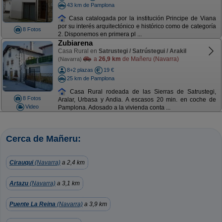
43 km de Pamplona
Casa catalogada por la institución Principe de Viana
por su interés arquitectónico e histórico como de categoría
8 Fotos
2. Disponemos en primera pl ...
Zubiarena
Casa Rural en
Satrustegi / Satrústegui / Arakil
a
26,9 km
de Mañeru (Navarra)
(Navarra)
8+2 plazas
19 €
25 km de Pamplona
Casa Rural rodeada de las Sierras de Satrustegi,
8 Fotos
Aralar, Urbasa y Andia. A escasos 20 min. en coche de
Video
Pamplona. Adosado a la vivienda conta ...
Cerca de Mañeru:
Cirauqui
(Navarra)
a 2,4 km
Artazu
(Navarra)
a 3,1 km
Puente La Reina
(Navarra)
a 3,9 km