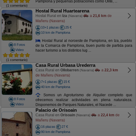
Pamplona y pequeñas poblaciones como Olite, ...
(1 comentario)
Hostal Rural Huartearena
Hostal Rural en
Iza
a
21,6 km
de
(Navarra)
Mañeru (Navarra)
10+1 plazas
25 €
10 km de Pamplona
Hostal Rural al noroeste de Pamplona, en Iza, pueblo
8 Fotos
de la Comarca de Pamplona, buen punto de partida para
Video
hacer turismo a los distintos lug ...
(1 comentario)
Casa Rural Urbasa Urederra
Casa Rural en
Ollobarren
a
22,3 km
(Navarra)
de Mañeru (Navarra)
7+1 plazas
15 €
40 km de Pamplona
Somos un Agroturismo de Alquiler completo que
8 Fotos
ofrecemos realizar actividades en plena naturaleza.
Video
Disponemos de Parques Naturales, el Nacede ...
Palacio de Orisoain
Casa Rural en
Orisoain
a
22,4 km
de
(Navarra)
Mañeru (Navarra)
16 plazas
27 €
90 km de Pamplona