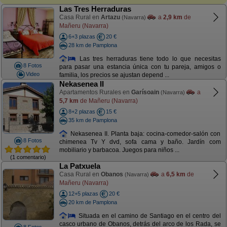
Las Tres Herraduras
Casa Rural en
Artazu
a
2,9 km
de
(Navarra)
Mañeru (Navarra)
6+3 plazas
20 €
28 km de Pamplona
Las tres herraduras tiene todo lo que necesitas
8 Fotos
para pasar una estancia única con tu pareja, amigos o
Video
familia, los precios se ajustan depend ...
Nekasenea II
Apartamentos Rurales en
Garísoain
a
(Navarra)
5,7 km
de Mañeru (Navarra)
8+2 plazas
15 €
35 km de Pamplona
Nekasenea II. Planta baja: cocina-comedor-salón con
8 Fotos
chimenea Tv Y dvd, sofa cama y baño. Jardín com
mobiliario y barbacoa. Juegos para niños ...
(1 comentario)
La Patxuela
Casa Rural en
Obanos
a
6,5 km
de
(Navarra)
Mañeru (Navarra)
12+5 plazas
20 €
20 km de Pamplona
Situada en el camino de Santiago en el centro del
casco urbano de Obanos, detrás del arco de los Rada, se