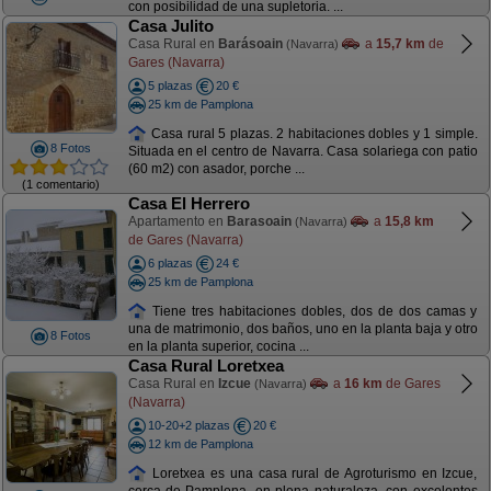
con posibilidad de una supletoria. ...
Casa Julito
Casa Rural en
Barásoain
a
15,7 km
de
(Navarra)
Gares (Navarra)
5 plazas
20 €
25 km de Pamplona
Casa rural 5 plazas. 2 habitaciones dobles y 1 simple.
8 Fotos
Situada en el centro de Navarra. Casa solariega con patio
(60 m2) con asador, porche ...
(1 comentario)
Casa El Herrero
Apartamento en
Barasoain
a
15,8 km
(Navarra)
de Gares (Navarra)
6 plazas
24 €
25 km de Pamplona
Tiene tres habitaciones dobles, dos de dos camas y
una de matrimonio, dos baños, uno en la planta baja y otro
8 Fotos
en la planta superior, cocina ...
Casa Rural Loretxea
Casa Rural en
Izcue
a
16 km
de Gares
(Navarra)
(Navarra)
10-20+2 plazas
20 €
12 km de Pamplona
Loretxea es una casa rural de Agroturismo en Izcue,