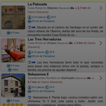
La Patxuela
Casa Rural en
Obanos
a
2,7 km
de
(Navarra)
Gares (Navarra)
12+5 plazas
20 €
20 km de Pamplona
Situada en el camino de Santiago en el centro del
casco urbano de Obanos, detrás del arco de los Rada, se
8 Fotos
encuentra nuestra Casa Rural de nu ...
Las Tres Herraduras
Casa Rural en
Artazu
a
3 km
de Gares
(Navarra)
(Navarra)
6+3 plazas
20 €
28 km de Pamplona
Las tres herraduras tiene todo lo que necesitas
8 Fotos
para pasar una estancia única con tu pareja, amigos o
Video
familia, los precios se ajustan depend ...
Nekasenea II
Apartamentos Rurales en
Garísoain
a
(Navarra)
8,7 km
de Gares (Navarra)
8+2 plazas
15 €
35 km de Pamplona
Nekasenea II. Planta baja: cocina-comedor-salón con
8 Fotos
chimenea Tv Y dvd, sofa cama y baño. Jardín com
mobiliario y barbacoa. Juegos para niños ...