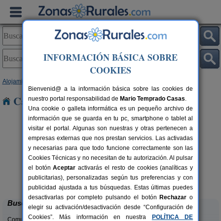
INFORMACIÓN BÁSICA SOBRE
COOKIES
Alojamientos
>
Navarra
> Gares
Bienvenid@ a la información básica sobre las cookies de
Casas Rurales cerca de Gares
nuestro portal responsabilidad de
Mario Temprado Casas
.
Una cookie o galleta informática es un pequeño archivo de
información que se guarda en tu pc, smartphone o tablet al
visitar el portal. Algunas son nuestras y otras pertenecen a
empresas externas que nos prestan servicios. Las activadas
y necesarias para que todo funcione correctamente son las
Cookies Técnicas y no necesitan de tu autorización. Al pulsar
el botón
Aceptar
activarás el resto de cookies (analíticas y
Casa Rural Haitzetxea
rs.
15 pers.
publicitarias), personalizadas según tus preferencias y con
 €
30 €
Azpilkueta (Navarra)
desde
publicidad ajustada a tus búsquedas. Estas últimas puedes
desactivarlas por completo pulsando el botón
Rechazar
o
Buscar
elegir su activación/desactivación desde “Configuración de
Cookies”. Más información en nuestra
POLÍTICA DE
Comunidades: