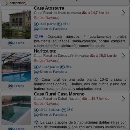
(1 comentario)
Casa Atostarra
Casa Rural en
Ibero
a
14,7 km
de
(Navarra)
Gares (Navarra)
16+5 plazas
24 €
12 km de Pamplona
Conozca nuestros 4 apartamentos rurales
totalmente equipados: salón-comedor, cocina completa,
8 Fotos
cuarto de baño, calefacción, conexión a intern ...
Haritzalotz
Casa Rural en
Zurucuáin
a
15,3 km
de
(Navarra)
Gares (Navarra)
2-10+2 plazas
29 €
42 km de Pamplona
Casa rural de una sola planta, 10+2 plazas, 5
habitaciones dobles, 3 baños, dos con ducha y uno con
8 Fotos
bañera, secador de pelo y adaptadas para ...
Casa Rural Casa Moreno
Casa Rural en
Zabal
a
15,7 km
de
(Navarra)
Gares (Navarra)
10-11+1 plazas
25 €
40 km de Pamplona
La casa dispone de 5 habitaciones dobles (Tres con
cama de matrimonio y dos con dos camas individuales),
8 Fotos