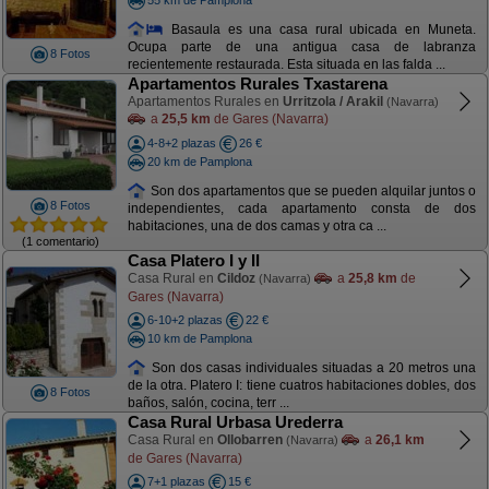
Basaula es una casa rural ubicada en Muneta.
Ocupa parte de una antigua casa de labranza
8 Fotos
recientemente restaurada. Esta situada en las falda ...
Apartamentos Rurales Txastarena
Apartamentos Rurales en
Urritzola / Arakil
(Navarra)
a
25,5 km
de Gares (Navarra)
4-8+2 plazas
26 €
20 km de Pamplona
Son dos apartamentos que se pueden alquilar juntos o
8 Fotos
independientes, cada apartamento consta de dos
habitaciones, una de dos camas y otra ca ...
(1 comentario)
Casa Platero I y II
Casa Rural en
Cildoz
a
25,8 km
de
(Navarra)
Gares (Navarra)
6-10+2 plazas
22 €
10 km de Pamplona
Son dos casas individuales situadas a 20 metros una
de la otra. Platero I: tiene cuatros habitaciones dobles, dos
8 Fotos
baños, salón, cocina, terr ...
Casa Rural Urbasa Urederra
Casa Rural en
Ollobarren
a
26,1 km
(Navarra)
de Gares (Navarra)
7+1 plazas
15 €