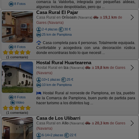
comarca la Valdorba, integrada por pequeñas aldeas,
8 Fotos
algunas incluso despobladas, pero qu ...
Casa Rural El Pajar
Casa Rural en
Orísoain
a
19,1 km
de
(Navarra)
Gares (Navarra)
2-4 plazas
30 €
25 km de Pamplona
Casa completa para 4 personas. Totalmente equipada.
8 Fotos
Confortable y acogedora con una decoración rústica
donde encontraras todo lo que necesit ...
(1 comentario)
Hostal Rural Huartearena
Hostal Rural en
Iza
a
19,8 km
de Gares
(Navarra)
(Navarra)
10+1 plazas
25 €
10 km de Pamplona
Hostal Rural al noroeste de Pamplona, en Iza, pueblo
8 Fotos
de la Comarca de Pamplona, buen punto de partida para
Video
hacer turismo a los distintos lug ...
(1 comentario)
Casa de Los Ulibarri
Casa Rural en
Allo
a
20,3 km
de Gares
(Navarra)
(Navarra)
6-14+2 plazas
22 €