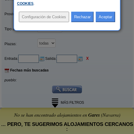
COOKIES
.
Provincias/Islas:
Tipo alquiler:
Plazas:
X
Entrada:
Salida:
Fechas más buscadas
pueblo:
MÁS FILTROS
No se han encontrado alojamientos en
Gares
(Navarra)
... PERO, TE SUGERIMOS ALOJAMIENTOS CERCANOS
: