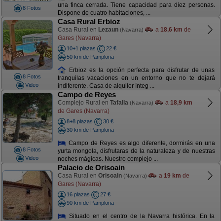
una finca cerrada. Tiene capacidad para diez personas.
8 Fotos
Dispone de cuatro habitaciones, ...
Casa Rural Erbioz
Casa Rural en
Lezaun
a
18,6 km
de
(Navarra)
Gares (Navarra)
10+1 plazas
22 €
50 km de Pamplona
Erbioz es la opción perfecta para disfrutar de unas
8 Fotos
tranquilas vacaciones en un entorno que no te dejará
Video
indiferente. Casa de alquiler ínteg ...
Campo de Reyes
Complejo Rural en
Tafalla
a
18,9 km
(Navarra)
de Gares (Navarra)
8+8 plazas
30 €
30 km de Pamplona
Campo de Reyes es algo diferente, dormirás en una
8 Fotos
yurta mongola, disfrutaras de la naturaleza y de nuestras
Video
noches mágicas. Nuestro complejo ...
Palacio de Orisoain
Casa Rural en
Orisoain
a
19 km
de
(Navarra)
Gares (Navarra)
16 plazas
27 €
90 km de Pamplona
Situado en el centro de la Navarra histórica. En la