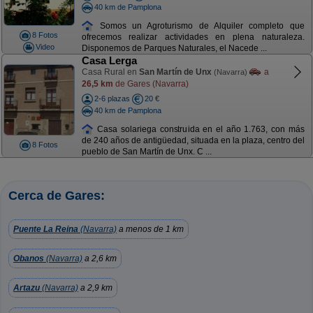
40 km de Pamplona
Somos un Agroturismo de Alquiler completo que
8 Fotos
ofrecemos realizar actividades en plena naturaleza.
Video
Disponemos de Parques Naturales, el Nacede ...
Casa Lerga
Casa Rural en
San Martín de Unx
a
(Navarra)
26,5 km
de Gares (Navarra)
2-6 plazas
20 €
40 km de Pamplona
Casa solariega construida en el año 1.763, con más
de 240 años de antigüedad, situada en la plaza, centro del
8 Fotos
pueblo de San Martín de Unx. C ...
Cerca de Gares:
Puente La Reina
(Navarra)
a menos de 1 km
Obanos
(Navarra)
a 2,6 km
Artazu
(Navarra)
a 2,9 km