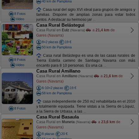
40 km de Pamplona
Casa rural del siglo XVI ideal para grupos de amigos y
8 Fotos
familias. Dispone de amplias zonas para estar todos
Video
juntos. A destacar su hermoso jar ...
Casa Rural Belástegui
Casa Rural en
Eulz
a
21,4 km
de
(Navarra)
Gares (Navarra)
8+2 plazas
19 €
50 km de Pamplona
Casa rural Belástegui es una de las casas rurales de
8 Fotos
Tierra Estella camino de Santiago Navarra con más
Video
encanto para 8 10 personas. Es una ca ...
Casa Rural Amillano
Casa Rural en
Amillano
a
21,6 km
de
(Navarra)
Gares (Navarra)
6-10+2 plazas
19 €
58 km de Pamplona
casa independiente de 250 m2 rehabilitada en el 2010
y totalmente equipada. Tiene vistas a la Sierra de Lóquiz,
8 Fotos
a la Sierra de Urbasa, a las ...
Casa Rural Basaula
Casa Rural en
Muneta
a
23,6 km
de
(Navarra)
Gares (Navarra)
8 plazas
20 €
55 km de Pamplona