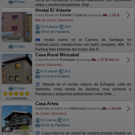
cerca de Pamplona, en plena naturaleza, con excelentes
8 Fotos
vistas y mucha tranquilidad. Disp ...
Hostal El Volante
Casa Rural en
Estella / Lizarra
a
16,4
(Navarra)
km
de Gares (Navarra)
22+4 plazas
28 €
38 km de Pamplona
Hostal nuevo en el Camino de Santiago en
Estella/Lizarra, habitaciones con baño completo, Wifi, TV.
8 Fotos
Parking libre enfrente del hostal, Bar-R ...
Casa Rural Mirizabal
Casa Rural en
Echagüe
a
17,6 km
de
(Navarra)
Gares (Navarra)
8-10 plazas
25 €
22 km de Pamplona
Situada en el núcleo urbano de Echagüe, valle de
8 Fotos
Valdorba, zona media de Navarra, muy próxima a
Pamplona y pequeñas poblaciones como Olite, ...
(1 comentario)
Casa Artea
Vivienda turística en
Abárzuza
a
18 km
(Navarra)
de Gares (Navarra)
8+2 plazas
22 €
45 km de Pamplona
Casa Artea es un chalet de madera privado situado en