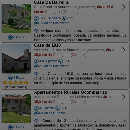
Casa Da Barreira
Casa Rural en
Soutomaior
a
35,6
(Pontevedra)
km
de Cortegada (Ourense)
10-20+6 plazas
20 €
15 km de Pontevedra
Antigua casa de labranza situada en la falda del
Castillo de Soutomaior rodeada de amplios jardines. La
8 Fotos
fachada de la casa y muros interiore ...
Casa de 1910
Vivienda turística en
Soutomaior
a
(Pontevedra)
35,6 km
de Cortegada (Ourense)
4-8+1 plazas
22 €
21 km de Pontevedra
La Casa de 1910 es una antigua casa gallega
8 Fotos
construida en el año que su nombre indica y está situada
en el municipio de Soutomaior. Cada dep ...
(3 comentarios)
Apartamentos Rurales Ocombarrizo
Apartamentos Rurales en
Lobios
a
(Ourense)
35,9 km
de Cortegada (Ourense)
4+2 plazas
30 €
60 km de Ourense
Consta de 2 apartamentos y una casa. Los
apartamentos disponen de salon-cocina dormitorio y Aseo
8 Fotos