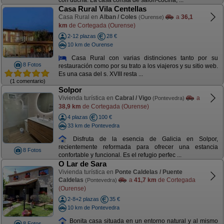
con ducha. La casa consta de salón-cocina, ...
Casa Rural Vila Centellas
Casa Rural en
Alban / Coles
a
36,1
(Ourense)
km
de Cortegada (Ourense)
2-12 plazas
28 €
10 km de Ourense
Casa Rural con varias distinciones tanto por su
8 Fotos
restauración como por su trato a los viajeros y su sitio web.
Es una casa del s. XVIII resta ...
(1 comentario)
Solpor
Vivienda turística en
Cabral / Vigo
a
(Pontevedra)
38,9 km
de Cortegada (Ourense)
4 plazas
100 €
33 km de Pontevedra
Disfruta de la esencia de Galicia en Solpor,
recientemente reformada para ofrecer una estancia
8 Fotos
confortable y funcional. Es el refugio perfec ...
O Lar de Sara
Vivienda turística en
Ponte Caldelas / Puente
Caldelas
a
41,7 km
de Cortegada
(Pontevedra)
(Ourense)
2-8+2 plazas
35 €
10 km de Pontevedra
Bonita casa situada en un entorno natural y al mismo
8 Fotos