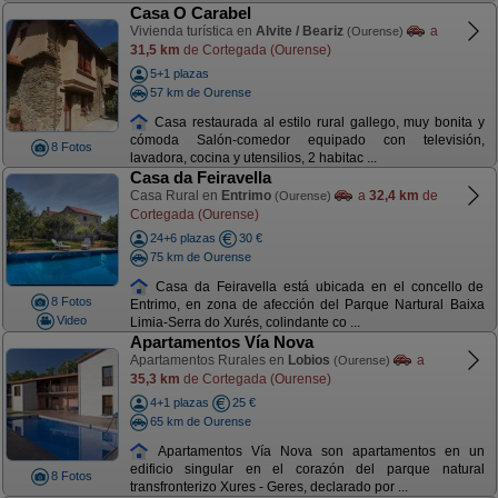
Casa O Carabel
Vivienda turística en
Alvite / Beariz
a
(Ourense)
31,5 km
de Cortegada (Ourense)
5+1 plazas
57 km de Ourense
Casa restaurada al estilo rural gallego, muy bonita y
cómoda Salón-comedor equipado con televisión,
8 Fotos
lavadora, cocina y utensilios, 2 habitac ...
Casa da Feiravella
Casa Rural en
Entrimo
a
32,4 km
de
(Ourense)
Cortegada (Ourense)
24+6 plazas
30 €
75 km de Ourense
Casa da Feiravella está ubicada en el concello de
8 Fotos
Entrimo, en zona de afección del Parque Nartural Baixa
Video
Limia-Serra do Xurés, colindante co ...
Apartamentos Vía Nova
Apartamentos Rurales en
Lobios
a
(Ourense)
35,3 km
de Cortegada (Ourense)
4+1 plazas
25 €
65 km de Ourense
Apartamentos Vía Nova son apartamentos en un
edificio singular en el corazón del parque natural
8 Fotos
transfronterizo Xures - Geres, declarado por ...