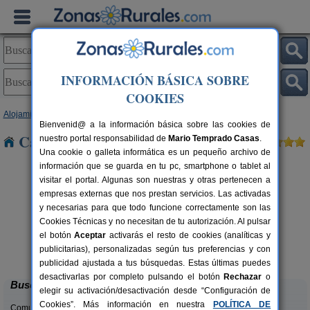
INFORMACIÓN BÁSICA SOBRE
COOKIES
Alojamientos
>
Galicia
>
Ourense
> Cortegada
Bienvenid@ a la información básica sobre las cookies de
Casas Rurales cerca de Cortegada
nuestro portal responsabilidad de
Mario Temprado Casas
.
Una cookie o galleta informática es un pequeño archivo de
información que se guarda en tu pc, smartphone o tablet al
visitar el portal. Algunas son nuestras y otras pertenecen a
empresas externas que nos prestan servicios. Las activadas
y necesarias para que todo funcione correctamente son las
Cookies Técnicas y no necesitan de tu autorización. Al pulsar
el botón
Aceptar
activarás el resto de cookies (analíticas y
Casa Ramirás
rs.
16+4 pers.
publicitarias), personalizadas según tus preferencias y con
 €
25 €
Ramirás (Ourense)
desde
publicidad ajustada a tus búsquedas. Estas últimas puedes
desactivarlas por completo pulsando el botón
Rechazar
o
Buscar
elegir su activación/desactivación desde “Configuración de
Cookies”. Más información en nuestra
POLÍTICA DE
Comunidades: