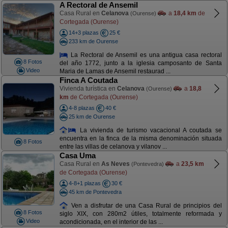
A Rectoral de Ansemil
Casa Rural en
Celanova
a
18,4 km
de
(Ourense)
Cortegada (Ourense)
14+3 plazas
25 €
233 km de Ourense
La Rectoral de Ansemil es una antigua casa rectoral
8 Fotos
del año 1772, junto a la iglesia camposanto de Santa
Video
Maria de Lamas de Ansemil restaurad ...
Finca A Coutada
Vivienda turística en
Celanova
a
18,8
(Ourense)
km
de Cortegada (Ourense)
4-8 plazas
40 €
25 km de Ourense
La vivienda de turismo vacacional A coutada se
encuentra en la finca de la misma denominación situada
8 Fotos
entre las villas de celanova y vilanov ...
Casa Uma
Casa Rural en
As Neves
a
23,5 km
(Pontevedra)
de Cortegada (Ourense)
4-8+1 plazas
30 €
45 km de Pontevedra
Ven a disfrutar de una Casa Rural de principios del
8 Fotos
siglo XIX, con 280m2 útiles, totalmente reformada y
Video
acondicionada, en el interior de las ...