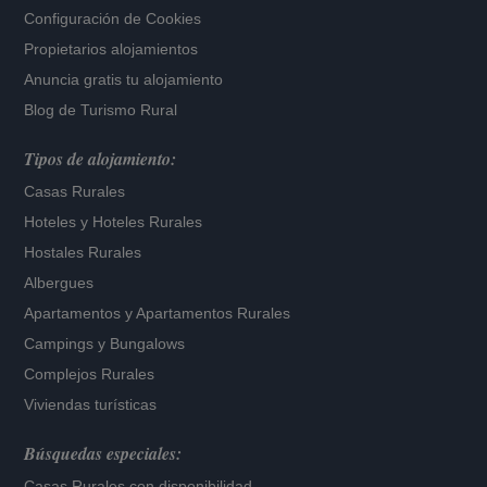
Configuración de Cookies
Propietarios alojamientos
Anuncia gratis tu alojamiento
Blog de Turismo Rural
Tipos de alojamiento:
Casas Rurales
Hoteles
y
Hoteles Rurales
Hostales Rurales
Albergues
Apartamentos
y
Apartamentos Rurales
Campings y Bungalows
Complejos Rurales
Viviendas turísticas
Búsquedas especiales:
Casas Rurales con disponibilidad