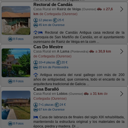
Rectoral de Candás
Casa Rural en
Rairiz de Veiga
a
27,6
(Ourense)
km
de Cortegada (Ourense)
12 plazas
25 €
45 km de Ourense
Rectoral de Candás Antigua casa rectoral de la
parroquia de San Martiño de Candás, en el ayuntamiento
8 Fotos
ourensano de Rairiz de Veiga en la com ...
Cas Do Mestre
Casa Rural en
A Lama
a
30,9 km
(Pontevedra)
de Cortegada (Ourense)
10+4 plazas
20 €
20 km de Pontevedra
Antigua escuela del rural gallego con más de 200
años de antigüedad, que conserva, todo el encanto de la
8 Fotos
arquitectura tradicional de Galicia ...
Casa Baralló
Casa Rural en
Lobios
a
31 km
de
(Ourense)
Cortegada (Ourense)
7+1 plazas
24 €
67 km de Ourense
Casa de labranza de finales del siglo XIX rehabilitada,
manteniendo la estructura original y los materiales de la
8 Fotos
época, piedra y madera. Di ...