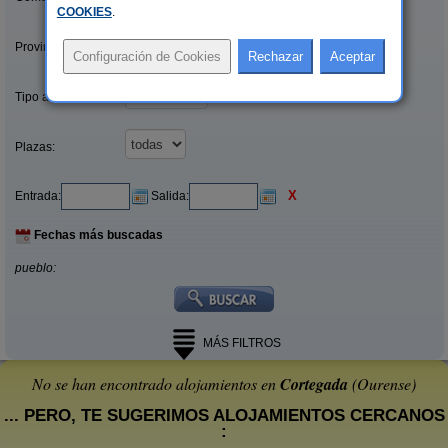
COOKIES
.
Provincias/Islas:
Tipo alquiler:
Plazas:
X
Entrada:
Salida:
Fechas más buscadas
pueblo:
MÁS FILTROS
No se han encontrado alojamientos en
Cortegada
(Ourense)
... PERO, TE SUGERIMOS ALOJAMIENTOS CERCANOS
: