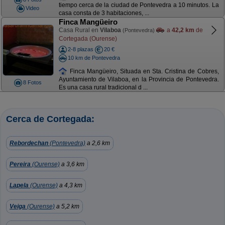
tiempo cerca de la ciudad de Pontevedra a 10 minutos. La
Video
casa consta de 3 habitaciones, ...
Finca Mangüeiro
Casa Rural en
Vilaboa
a
42,2 km
de
(Pontevedra)
Cortegada (Ourense)
2-8 plazas
20 €
10 km de Pontevedra
Finca Mangüeiro, Situada en Sta. Cristina de Cobres,
Ayuntamiento de Vilaboa, en la Provincia de Pontevedra.
8 Fotos
Es una casa rural tradicional d ...
Cerca de Cortegada:
Rebordechan
(Pontevedra)
a 2,6 km
Pereira
(Ourense)
a 3,6 km
Lapela
(Ourense)
a 4,3 km
Veiga
(Ourense)
a 5,2 km