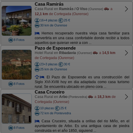
Casa Ramirás
Casa Rural en
Ramirás / O Viso
a
(Ourense)
12,1 km
de Cortegada (Ourense)
16+4 plazas
25 €
30 km de Ourense
Hemos recuperado nuestra vieja casa familiar para
convertirla en una casa confortable donde recibir a todos
8 Fotos
aquellos que quieran venir a con ...
Pazo de Esposende
Hotel Rural en
Ribadavia
a
14,5 km
(Ourense)
de Cortegada (Ourense)
23+3 plazas
30 €
25 km de Ourense
El Pazo de Esposende es una construcción del
Siglo XVI-XVIII hoy en dia adaptada como casa turismo
8 Fotos
rural. Se encuentra ubicado en pleno cora ...
Casa Cruceiro
Casa Rural en
Arbo
a
18,3 km
de
(Pontevedra)
Cortegada (Ourense)
10 plazas
25 €
72 km de Pontevedra
Casa Cruceiro, situada a orillas del rio Miño, en el
ayuntamiento de Arbo. Es una antigua casa de piedra
8 Fotos
construida en el año 1850, siguiend ...