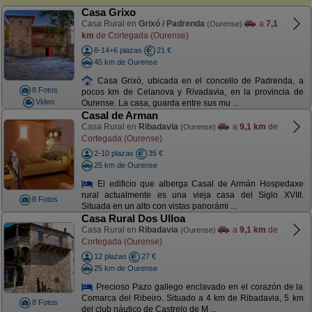
Casa Grixo
Casa Rural en
Grixó / Padrenda
a
7,1
(Ourense)
km
de Cortegada (Ourense)
8-14+6 plazas
21 €
45 km de Ourense
Casa Grixó, ubicada en el concello de Padrenda, a
8 Fotos
pocos km de Celanova y Rivadavia, en la provincia de
Video
Ourense. La casa, guarda entre sus mu ...
Casal de Arman
Casa Rural en
Ribadavia
a
9,1 km
de
(Ourense)
Cortegada (Ourense)
2-10 plazas
35 €
25 km de Ourense
El edificio que alberga Casal de Armán Hospedaxe
rural actualmente es una vieja casa del Siglo XVIII.
8 Fotos
Situada en un alto con vistas panorámi ...
Casa Rural Dos Ulloa
Casa Rural en
Ribadavia
a
9,1 km
de
(Ourense)
Cortegada (Ourense)
12 plazas
27 €
25 km de Ourense
Precioso Pazo gallego enclavado en el corazón de la
Comarca del Ribeiro. Situado a 4 km de Ribadavia, 5 km
8 Fotos
del club náutico de Castrelo de M ...