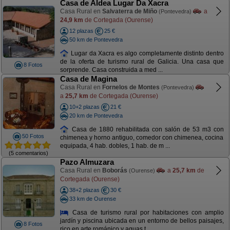
Casa de Aldea Lugar Da Xacra
Casa Rural en
Salvaterra de Miño
a
(Pontevedra)
24,9 km
de Cortegada (Ourense)
12 plazas
25 €
50 km de Pontevedra
Lugar da Xacra es algo completamente distinto dentro
de la oferta de turismo rural de Galicia. Una casa que
8 Fotos
sorprende. Casa construida a med ...
Casa de Magina
Casa Rural en
Fornelos de Montes
(Pontevedra)
a
25,7 km
de Cortegada (Ourense)
10+2 plazas
21 €
20 km de Pontevedra
Casa de 1880 rehabilitada con salón de 53 m3 con
50 Fotos
chimenea y horno antiguo, comedor con chimenea, cocina
equipada, 4 hab. dobles, 1 hab. de m ...
(5 comentarios)
Pazo Almuzara
Casa Rural en
Boborás
a
25,7 km
de
(Ourense)
Cortegada (Ourense)
38+2 plazas
30 €
33 km de Ourense
Casa de turismo rural por habitaciones con amplio
jardín y piscina ubicada en un entorno de bellos paisajes,
8 Fotos
rico en arte románico y aguas t ...