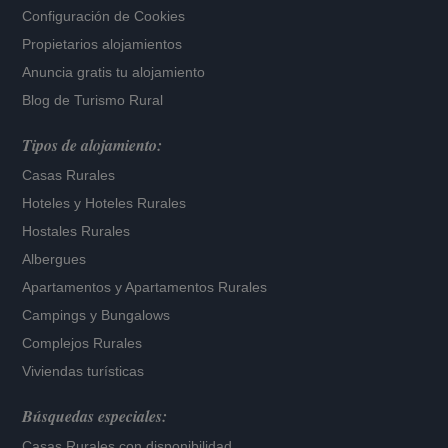
Configuración de Cookies
Propietarios alojamientos
Anuncia gratis tu alojamiento
Blog de Turismo Rural
Tipos de alojamiento:
Casas Rurales
Hoteles
y
Hoteles Rurales
Hostales Rurales
Albergues
Apartamentos
y
Apartamentos Rurales
Campings y Bungalows
Complejos Rurales
Viviendas turísticas
Búsquedas especiales:
Casas Rurales con disponibilidad