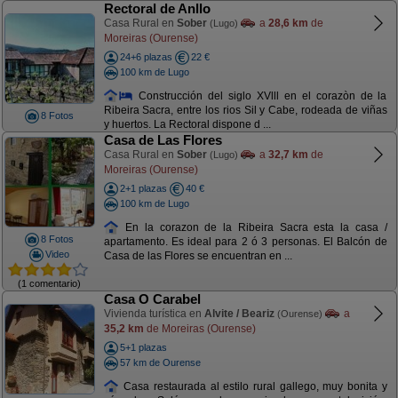
Rectoral de Anllo
Casa Rural en
Sober
a
28,6 km
de
(Lugo)
Moreiras (Ourense)
24+6 plazas
22 €
100 km de Lugo
Construcción del siglo XVlll en el corazòn de la
Ribeira Sacra, entre los rios Sil y Cabe, rodeada de viñas
8 Fotos
y huertos. La Rectoral dispone d ...
Casa de Las Flores
Casa Rural en
Sober
a
32,7 km
de
(Lugo)
Moreiras (Ourense)
2+1 plazas
40 €
100 km de Lugo
En la corazon de la Ribeira Sacra esta la casa /
8 Fotos
apartamento. Es ideal para 2 ó 3 personas. El Balcón de
Video
Casa de las Flores se encuentran en ...
(1 comentario)
Casa O Carabel
Vivienda turística en
Alvite / Beariz
a
(Ourense)
35,2 km
de Moreiras (Ourense)
5+1 plazas
57 km de Ourense
Casa restaurada al estilo rural gallego, muy bonita y