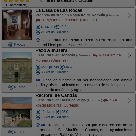
pasar un fin de semana o vacacion ...
(1 comentario)
La Casa de Las Rocas
Vivienda turística en
Nogueira de Ramuín
(Ourense)
a
19,9 km
de Moreiras (Ourense)
6 plazas
40 €
21 km de Ourense
Casa rural en Plena Ribeira Sacra en un entorno
8 Fotos
natural ideal para desconectar. ...
Pazo Almuzara
Casa Rural en
Boborás
a
23,4 km
de
(Ourense)
Moreiras (Ourense)
38+2 plazas
30 €
33 km de Ourense
Casa de turismo rural por habitaciones con amplio
jardín y piscina ubicada en un entorno de bellos paisajes,
8 Fotos
rico en arte románico y aguas t ...
Rectoral de Candás
Casa Rural en
Rairiz de Veiga
a
24
(Ourense)
km
de Moreiras (Ourense)
12 plazas
25 €
45 km de Ourense
Rectoral de Candás Antigua casa rectoral de la
parroquia de San Martiño de Candás, en el ayuntamiento
8 Fotos
ourensano de Rairiz de Veiga en la com ...