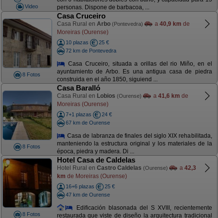
Video
personas. Dispone de barbacoa, ...
Casa Cruceiro
Casa Rural en
Arbo
a
40,9 km
de
(Pontevedra)
Moreiras (Ourense)
10 plazas
25 €
72 km de Pontevedra
Casa Cruceiro, situada a orillas del rio Miño, en el
ayuntamiento de Arbo. Es una antigua casa de piedra
8 Fotos
construida en el año 1850, siguiend ...
Casa Baralló
Casa Rural en
Lobios
a
41,6 km
de
(Ourense)
Moreiras (Ourense)
7+1 plazas
24 €
67 km de Ourense
Casa de labranza de finales del siglo XIX rehabilitada,
manteniendo la estructura original y los materiales de la
8 Fotos
época, piedra y madera. Di ...
Hotel Casa de Caldelas
Hotel Rural en
Castro Caldelas
a
42,3
(Ourense)
km
de Moreiras (Ourense)
16+6 plazas
25 €
47 km de Ourense
Edificación blasonada del S XVIII, recientemente
8 Fotos
restaurada que viste de diseño la arquitectura tradicional