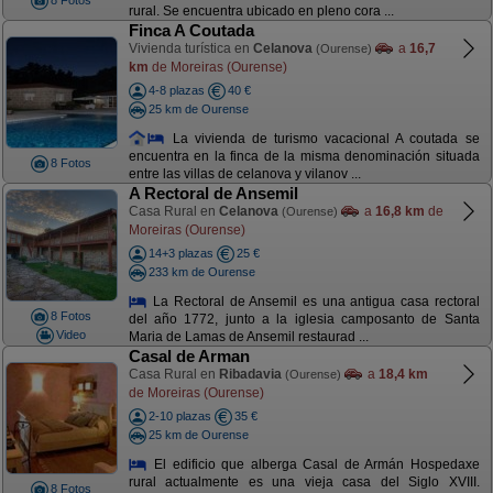
8 Fotos
rural. Se encuentra ubicado en pleno cora ...
Finca A Coutada
Vivienda turística en
Celanova
a
16,7
(Ourense)
km
de Moreiras (Ourense)
4-8 plazas
40 €
25 km de Ourense
La vivienda de turismo vacacional A coutada se
encuentra en la finca de la misma denominación situada
8 Fotos
entre las villas de celanova y vilanov ...
A Rectoral de Ansemil
Casa Rural en
Celanova
a
16,8 km
de
(Ourense)
Moreiras (Ourense)
14+3 plazas
25 €
233 km de Ourense
La Rectoral de Ansemil es una antigua casa rectoral
8 Fotos
del año 1772, junto a la iglesia camposanto de Santa
Video
Maria de Lamas de Ansemil restaurad ...
Casal de Arman
Casa Rural en
Ribadavia
a
18,4 km
(Ourense)
de Moreiras (Ourense)
2-10 plazas
35 €
25 km de Ourense
El edificio que alberga Casal de Armán Hospedaxe
rural actualmente es una vieja casa del Siglo XVIII.
8 Fotos