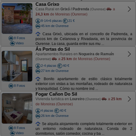
Casa Grixo
Casa Rural en
Grixó / Padrenda
a
(Ourense)
24,3 km
de Moreiras (Ourense)
8-14+6 plazas
21 €
45 km de Ourense
Casa Grixó, ubicada en el concello de Padrenda, a
8 Fotos
pocos km de Celanova y Rivadavia, en la provincia de
Video
Ourense. La casa, guarda entre sus mu ...
Ás Portas do Sil
Apartamentos Rurales en
Nogueira de Ramuín
a
25 km
de Moreiras (Ourense)
(Ourense)
2-4 plazas
40 €
27 km de Ourense
Bonito apartamento de estilo clásico totalmente
exterior con vistas a las montañas, rodeado de naturaleza
8 Fotos
y tranquilidad. Cómo su nombre ind ...
Fogar Cañon Do Sil
Vivienda turística en
Loureiro
a
25 km
(Ourense)
de Moreiras (Ourense)
4 plazas
40 €
26 km de Ourense
Se alquila alojamiento completo totalmente exterior en
8 Fotos
un entorno rodeado de naturaleza. Consta de 2
Video
dormitorios, salón comedor, cocina y ba ...