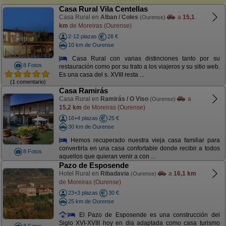
Casa Rural Vila Centellas
Casa Rural en
Alban / Coles
a
15,1
(Ourense)
km
de Moreiras (Ourense)
2-12 plazas
28 €
10 km de Ourense
Casa Rural con varias distinciones tanto por su
8 Fotos
restauración como por su trato a los viajeros y su sitio web.
Es una casa del s. XVIII resta ...
(1 comentario)
Casa Ramirás
Casa Rural en
Ramirás / O Viso
a
(Ourense)
15,2 km
de Moreiras (Ourense)
16+4 plazas
25 €
30 km de Ourense
Hemos recuperado nuestra vieja casa familiar para
convertirla en una casa confortable donde recibir a todos
8 Fotos
aquellos que quieran venir a con ...
Pazo de Esposende
Hotel Rural en
Ribadavia
a
16,1 km
(Ourense)
de Moreiras (Ourense)
23+3 plazas
30 €
25 km de Ourense
El Pazo de Esposende es una construcción del
Siglo XVI-XVIII hoy en dia adaptada como casa turismo