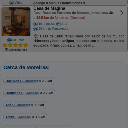
Video
gallega.8 amplias habitaciones d ...
Casa de Magina
Casa Rural en
Fornelos de Montes
(Pontevedra)
a
42,5 km
de Moreiras (Ourense)
10+2 plazas
21 €
20 km de Pontevedra
Casa de 1880 rehabilitada con salón de 53 m3 con
50 Fotos
chimenea y horno antiguo, comedor con chimenea, cocina
equipada, 4 hab. dobles, 1 hab. de m ...
(5 comentarios)
Cerca de Moreiras:
Barbadás
(Ourense)
a 2,7 km
Bentraces
(Ourense)
a 2,7 km
Toén
(Ourense)
a 3,3 km
Trelle
(Ourense)
a 3,6 km