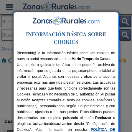
INFORMACIÓN BÁSICA SOBRE
COOKIES
Alojamientos
>
Galicia
>
Ourense
> Moreiras
Bienvenid@ a la información básica sobre las cookies de
Casas Rurales cerca de Moreiras
nuestro portal responsabilidad de
Mario Temprado Casas
.
Una cookie o galleta informática es un pequeño archivo de
información que se guarda en tu pc, smartphone o tablet al
visitar el portal. Algunas son nuestras y otras pertenecen a
empresas externas que nos prestan servicios. Las activadas
y necesarias para que todo funcione correctamente son las
Cookies Técnicas y no necesitan de tu autorización. Al pulsar
el botón
Aceptar
activarás el resto de cookies (analíticas y
Casa Ramirás
rs.
16+4 pers.
publicitarias), personalizadas según tus preferencias y con
 €
25 €
Ramirás (Ourense)
desde
publicidad ajustada a tus búsquedas. Estas últimas puedes
desactivarlas por completo pulsando el botón
Rechazar
o
Buscar
elegir su activación/desactivación desde “Configuración de
Cookies”. Más información en nuestra
POLÍTICA DE
Comunidades: