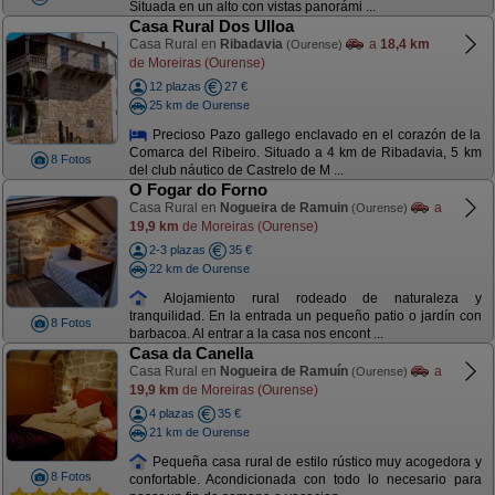
Situada en un alto con vistas panorámi ...
Casa Rural Dos Ulloa
Casa Rural en
Ribadavia
a
18,4 km
(Ourense)
de Moreiras (Ourense)
12 plazas
27 €
25 km de Ourense
Precioso Pazo gallego enclavado en el corazón de la
Comarca del Ribeiro. Situado a 4 km de Ribadavia, 5 km
8 Fotos
del club náutico de Castrelo de M ...
O Fogar do Forno
Casa Rural en
Nogueira de Ramuin
a
(Ourense)
19,9 km
de Moreiras (Ourense)
2-3 plazas
35 €
22 km de Ourense
Alojamiento rural rodeado de naturaleza y
tranquilidad. En la entrada un pequeño patio o jardín con
8 Fotos
barbacoa. Al entrar a la casa nos encont ...
Casa da Canella
Casa Rural en
Nogueira de Ramuín
a
(Ourense)
19,9 km
de Moreiras (Ourense)
4 plazas
35 €
21 km de Ourense
Pequeña casa rural de estilo rústico muy acogedora y
8 Fotos
confortable. Acondicionada con todo lo necesario para