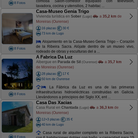
cómoda Salón-comedor equipado con televisión,
8 Fotos
lavadora, cocina y utensilios, 2 habitac ...
Casa-Museo Genia Trigo
Vivienda turística en
Sober
a
35,2 km
de
(Lugo)
Moreiras (Ourense)
16 plazas
30 €
73 km de Lugo
Alojamiento en la Casa-Museo Genia Trigo – Corazón
de la Ribeira Sacra. Alójate dentro de un museo vivo,
8 Fotos
rodeado de obras y esculturas del a ...
A Fabrica Da Luz
Albergue en
Parada de Sil
a
35,7 km
(Ourense)
de Moreiras (Ourense)
28 plazas
17 €
50 km de Ourense
La Fábrica da Luz es una de las primeras
infraestructuras hidroeléctricas construidas en Galicia.
8 Fotos
Llevándonos a principios del Siglo XX, ent ...
Casa Das Xacias
Casa Rural en
Chantada
a
36,3 km
de
(Lugo)
Moreiras (Ourense)
12+3 plazas
35 €
40 km de Lugo
Casa rural de alquiler completo en la Ribeira Sacra,
8 Fotos
con 6 habitaciones dobles con baño, y capacidad para 15