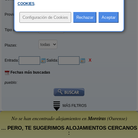
COOKIES
.
Provincias/Islas:
Tipo alquiler:
Plazas:
X
Entrada:
Salida:
Fechas más buscadas
pueblo:
MÁS FILTROS
No se han encontrado alojamientos en
Moreiras
(Ourense)
... PERO, TE SUGERIMOS ALOJAMIENTOS CERCANOS
: