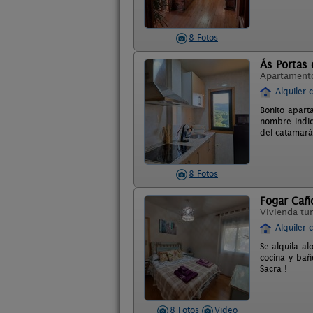
8 Fotos
Ás Portas 
Apartament
Alquiler 
Bonito apart
nombre indic
del catamará
8 Fotos
Fogar Caño
Vivienda tur
Alquiler 
Se alquila a
cocina y bañ
Sacra !
8 Fotos
Video