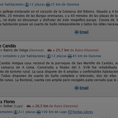
por habitaciones
12 plazas
25 km de Ourense
o gallego enclavado en el corazón de la Comarca del Ribeiro. Situado a 4 
Miño, 20 minutos de las Burgas orensanas, y a 40 minutos de las playas de l
no dude en descansar y disfrutar de este magnífico paraje. Consta de 5 
da habitación posee un cuarto de baño independiente y todos los útiles nece
Email
de Candás
en
Rairiz de Veiga
(Ourense)
a
25,7 km
de Rairo (Ourense)
er completo y por habitaciones
12 plazas
45 km de Ourense
Candás Antigua casa rectoral de la parroquia de San Martiño de Candás, e
 comarca de A Limia. Construida a finales del S. XVIII fue rehabilitada
nto de turismo rural. La casa dispone de 6 amplias y confortables habitacion
. Todas disponen de cuarto de baño completo y televisión, dos de ella
e cunas. La Rectoral, cuenta con amplio pero recogido patio cerrado que le da
Email
s Flores
en
Sober
(Lugo)
a
26,5 km
de Rairo (Ourense)
completo
2+1 plazas
100 km de Lugo
Fechas Libres