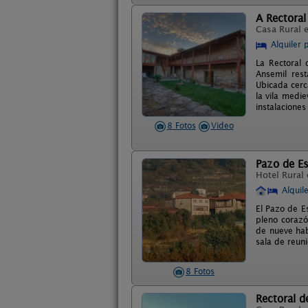
A Rectoral
Casa Rural 
Alquiler 
La Rectoral 
Ansemil rest
Ubicada cerc
la vila medie
instalacione
8 Fotos
Video
Pazo de E
Hotel Rural
Alquil
El Pazo de E
pleno corazón
de nueve hab
sala de reun
8 Fotos
Rectoral d