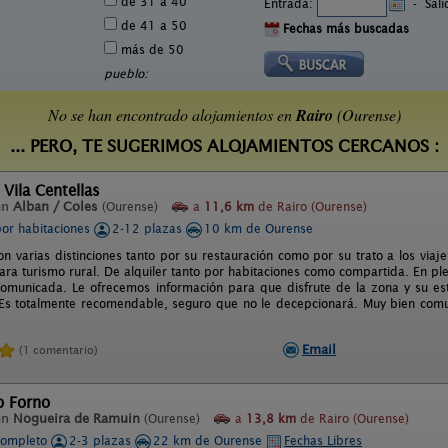
de 31 a 40
Entrada:
-
Sal
de 41 a 50
Fechas más buscadas
más de 50
pueblo:
No se han encontrado alojamientos en
Rairo
(Ourense)
... PERO, TE SUGERIMOS ALOJAMIENTOS CERCANOS :
 Vila Centellas
en
Alban / Coles
(Ourense)
a
11,6 km
de Rairo (Ourense)
por habitaciones
2-12 plazas
10 km de Ourense
n varias distinciones tanto por su restauración como por su trato a los viajer
ara turismo rural. De alquiler tanto por habitaciones como compartida. En ple
omunicada. Le ofrecemos información para que disfrute de la zona y su e
 Es totalmente recomendable, seguro que no le decepcionará. Muy bien comu
Email
(1 comentario)
o Forno
en
Nogueira de Ramuin
(Ourense)
a
13,8 km
de Rairo (Ourense)
completo
2-3 plazas
22 km de Ourense
Fechas Libres