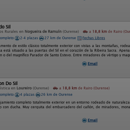
do Sil
os Rurales en
Nogueira de Ramuín
(Ourense)
a
18,8 km
de Rairo (Ou
completo
2-4 plazas
27 km de Ourense
Fechas Libres
amento de estilo clásico totalmente exterior con vistas a las montañas, rod
a está situado a las puertas del Sil en el corazón de la Ribeira Sacra. Ape
n o del magnífico Parador de Santo Estevo. Entre miradores de vértigo y mag
Email
n Do Sil
ística en
Loureiro
(Ourense)
a
18,8 km
de Rairo (Ourense)
completo
4 plazas
26 km de Ourense
lojamiento completo totalmente exterior en un entorno rodeado de naturaleza
o con ducha. Muy cerquita del embarcadero del cañón, de miradores, monast
Email