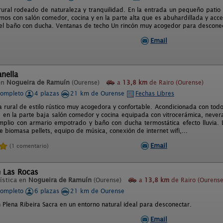
rural rodeado de naturaleza y tranquilidad. En la entrada un pequeño patio 
mos con salón comedor, cocina y en la parte alta que es abuhardillada y acc
 el baño con ducha. Ventanas de techo Un rincón muy acogedor para desconect
Email
nella
en
Nogueira de Ramuín
(Ourense)
a
13,8 km
de Rairo (Ourense)
completo
4 plazas
21 km de Ourense
Fechas Libres
 rural de estilo rústico muy acogedora y confortable. Acondicionada con tod
, en la parte baja salón comedor y cocina equipada con vitrocerámica, nevera,
mplio con armario empotrado y baño con ducha termostática efecto lluvia. 
e biomasa pellets, equipo de música, conexión de internet wifi,...
Email
(1 comentario)
e Las Rocas
ística en
Nogueira de Ramuín
(Ourense)
a
13,8 km
de Rairo (Ourense
completo
6 plazas
21 km de Ourense
 Plena Ribeira Sacra en un entorno natural ideal para desconectar.
Email