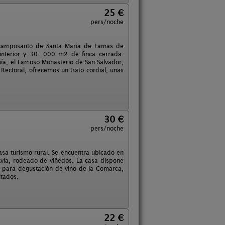
25 €
pers/noche
a camposanto de Santa Maria de Lamas de
interior y 30. 000 m2 de finca cerrada.
ía, el Famoso Monasterio de San Salvador,
 Rectoral, ofrecemos un trato cordial, unas
30 €
pers/noche
asa turismo rural. Se encuentra ubicado en
o Avia, rodeado de viñedos. La casa dispone
 para degustación de vino de la Comarca,
itados.
22 €