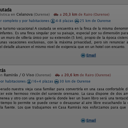
outada
ística en
Celanova
(Ourense)
a
20,3 km
de Rairo (Ourense)
er completo y por habitaciones
4-8 plazas
25 km de Ourense
e turismo vacacional A coutada se encuentra en la finca de la misma denomina
infantes. Es una finca singular por su paisaje, especial por su dimensión para
 un muro de sillería único por su extensión (5 km), propio de la época cister
nas vacaciones exclusivas, con la máxima privacidad, pero sin renunciar 
el detalle alcancen el mismo nivel de exigencia que en un hotel con encanto.
Email
rás
en
Ramirás / O Viso
(Ourense)
a
20,6 km
de Rairo (Ourense)
por habitaciones
16+4 plazas
30 km de Ourense
rado nuestra vieja casa familiar para convertirla en una casa confortable d
cer este hermoso rincón del suroeste orensano. La casa dispone de dos a
imenea y otro con una gran galería donde leer un buen libro será una tentac
el tiempo lo permite se puede cenar o desayunar al aire libre escuchando la
la fuente. Los que trabajamos en Casa Ramirás nos esforzamos para que l
Email