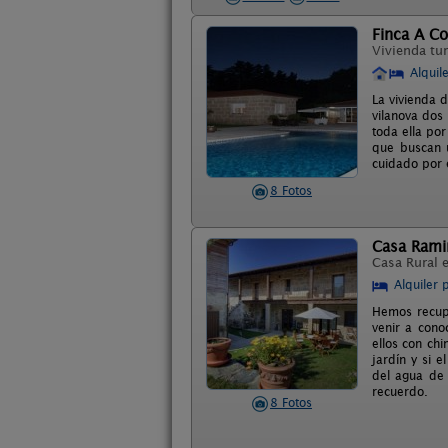
Finca A C
Vivienda tur
Alquil
La vivienda d
vilanova dos 
toda ella por
que buscan u
cuidado por 
8 Fotos
Casa Rami
Casa Rural 
Alquiler 
Hemos recupe
venir a cono
ellos con ch
jardín y si 
del agua de 
recuerdo.
8 Fotos