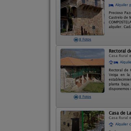
Alquiler 
Precioso Paz
Castrelo de 
COMPOSTELA, 
alquiler. Ca
8 Fotos
Rectoral 
Casa Rural 
Alquil
Rectoral de 
Veiga en la
establecimie
planta baja
disponemos d
8 Fotos
Casa de La
Casa Rural 
Alquiler 