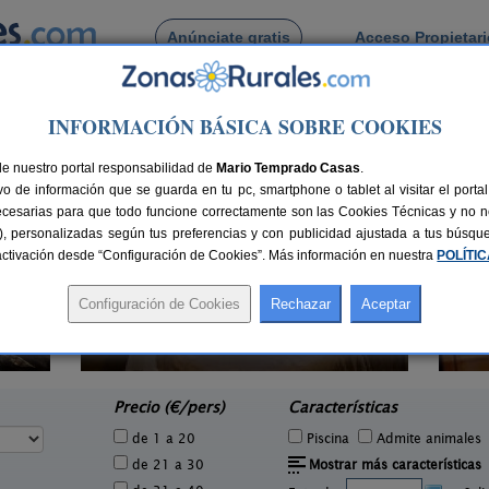
Anúnciate gratis
Acceso Propietar
Busca por pueblo
INFORMACIÓN BÁSICA SOBRE COOKIES
de Rairo
de nuestro portal responsabilidad de
Mario Temprado Casas
.
o de información que se guarda en tu pc, smartphone o tablet al visitar el port
ecesarias para que todo funcione correctamente son las Cookies Técnicas y no ne
rias), personalizadas según tus preferencias y con publicidad ajustada a tus búsq
sactivación desde “Configuración de Cookies”. Más información en nuestra
POLÍTI
Casal de Arman
C
3 pers.
2-10 pers.
30 €
35 €
Ribadavia (Ourense)
e
desde
Precio (€/pers)
Características
de 1 a 20
Piscina
Admite animales
de 21 a 30
Mostrar más características