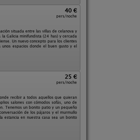
40 €
pers/noche
ción situada entre las villas de celanova y
 la Galicia minifundista (24 has) y cercada
ciense. Un nuevo concepto para los clientes
a unos espacios donde el buen gusto y el
25 €
pers/noche
onde recibir a todos aquellos que quieran
mplios salones con cómodos sofás, uno de
ión. Tenemos un bonito patio y un pequeño
 conversación de los pájaros y el murmullo
a estancia en nuestra casa sea un bonito