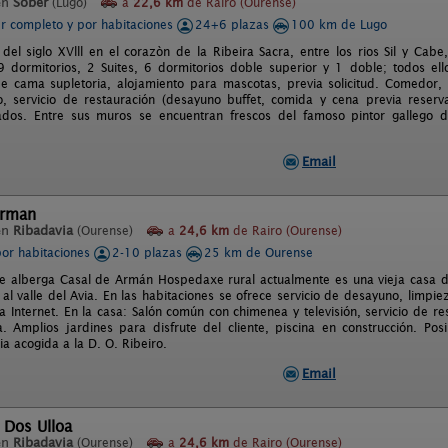
en
Sober
(Lugo)
a
22,6 km
de Rairo (Ourense)
er completo y por habitaciones
24+6 plazas
100 km de Lugo
 del siglo XVlll en el corazòn de la Ribeira Sacra, entre los rios Sil y Cab
 dormitorios, 2 Suites, 6 dormitorios doble superior y 1 doble; todos ell
de cama supletoria, alojamiento para mascotas, previa solicitud. Comedor, 
, servicio de restauración (desayuno buffet, comida y cena previa reserva
jados. Entre sus muros se encuentran frescos del famoso pintor gallego d
Email
Arman
en
Ribadavia
(Ourense)
a
24,6 km
de Rairo (Ourense)
por habitaciones
2-10 plazas
25 km de Ourense
que alberga Casal de Armán Hospedaxe rural actualmente es una vieja casa del 
l valle del Avia. En las habitaciones se ofrece servicio de desayuno, limpie
a Internet. En la casa: Salón común con chimenea y televisión, servicio de r
ga. Amplios jardines para disfrute del cliente, piscina en construcción. Pos
a acogida a la D. O. Ribeiro.
Email
 Dos Ulloa
en
Ribadavia
(Ourense)
a
24,6 km
de Rairo (Ourense)