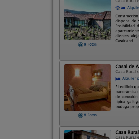
Casa Rural 
Alquil
Construcción
dispone de 9
Posibilidad 
aparcamiento
clientes alo
Castinand.
8 Fotos
Casal de 
Casa Rural 
Alquiler 
El edificio 
panorámicas a
de conexión 
típica galle
bodega propi
8 Fotos
Casa Rural
Casa Rural 