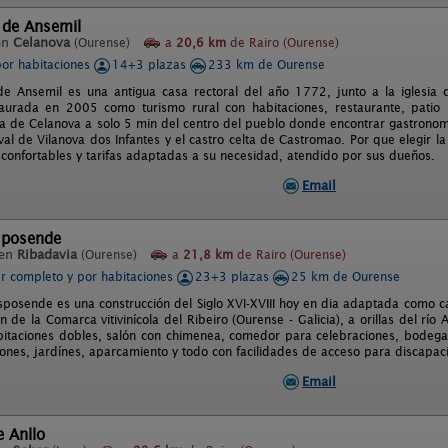
 de Ansemil
en
Celanova
(Ourense)
a
20,6 km
de Rairo (Ourense)
por habitaciones
14+3 plazas
233 km de Ourense
de Ansemil es una antigua casa rectoral del año 1772, junto a la iglesi
aurada en 2005 como turismo rural con habitaciones, restaurante, patio 
a de Celanova a solo 5 min del centro del pueblo donde encontrar gastronom
val de Vilanova dos Infantes y el castro celta de Castromao. Por que elegir la
s confortables y tarifas adaptadas a su necesidad, atendido por sus dueños.
Email
sposende
 en
Ribadavia
(Ourense)
a
21,8 km
de Rairo (Ourense)
er completo y por habitaciones
23+3 plazas
25 km de Ourense
sposende es una construcción del Siglo XVI-XVIII hoy en dia adaptada como c
 de la Comarca vitivinícola del Ribeiro (Ourense - Galicia), a orillas del rí
itaciones dobles, salón con chimenea, comedor para celebraciones, bodega
iones, jardínes, aparcamiento y todo con facilidades de acceso para discapac
Email
e Anllo