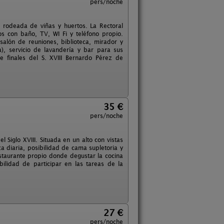
pers/noche
e, rodeada de viñas y huertos. La Rectoral
os con baño, TV, WI Fi y teléfono propio.
salón de reuniones, biblioteca, mirador y
), servicio de lavandería y bar para sus
e finales del S. XVIII Bernardo Pérez de
35 €
pers/noche
Siglo XVIII. Situada en un alto con vistas
za diaria, posibilidad de cama supletoria y
estaurante propio donde degustar la cocina
ibilidad de participar en las tareas de la
27 €
pers/noche