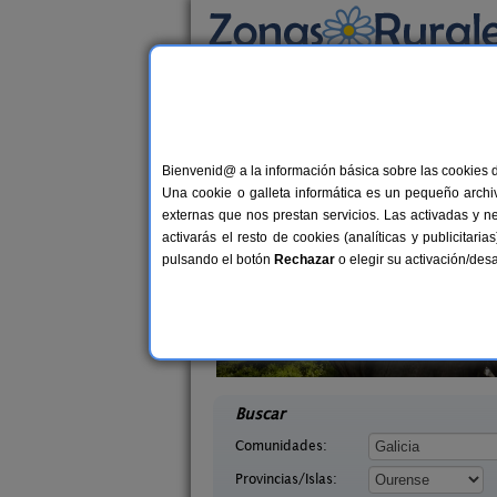
Busca por alojamiento
Alojamientos
>
Galicia
>
Ourense
> Rairo
Casas Rurales cerca 
Bienvenid@ a la información básica sobre las cookies 
Una cookie o galleta informática es un pequeño archiv
externas que nos prestan servicios. Las activadas y n
activarás el resto de cookies (analíticas y publicita
pulsando el botón
Rechazar
o elegir su activación/de
ediante
Aldea Rural A Cortiña
2-35 pers.
10+
15 €
 (Ourense)
Castrelo Do Val (Ourense)
desde
desd
Buscar
Comunidades:
Provincias/Islas: