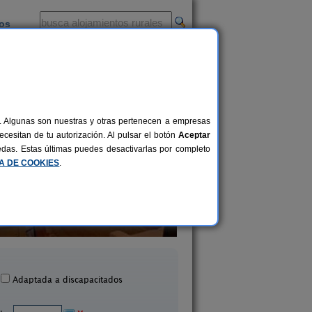
ios
-
al. Algunas son nuestras y otras pertenecen a empresas
cesitan de tu autorización. Al pulsar el botón
Aceptar
uedas. Estas últimas puedes desactivarlas por completo
CA DE COOKIES
.
asa Rural Vila Centellas
Couto Mixto
2-12 pers.
28 €
Alban (Ourense)
Baltar (Ourense)
desde
Adaptada a discapacitados