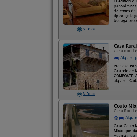
El edificio 
panorámicas a
de conexión 
típica galle
bodega propi
8 Fotos
Casa Rural
Casa Rural 
Alquiler 
Precioso Paz
Castrelo de 
COMPOSTELA, 
alquiler. Ca
8 Fotos
Couto Mix
Casa Rural 
Alquil
Casa Couto M
Mixto que da
Además de u