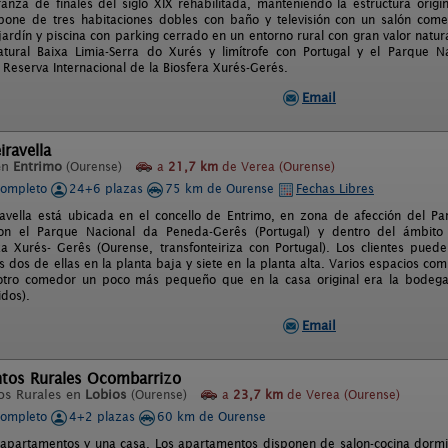
anza de finales del siglo XIX rehabilitada, manteniendo la estructura origi
pone de tres habitaciones dobles con baño y televisión con un salón c
jardín y piscina con parking cerrado en un entorno rural con gran valor natur
atural Baixa Limia-Serra do Xurés y limítrofe con Portugal y el Parque 
 Reserva Internacional de la Biosfera Xurés-Gerés.
Email
iravella
en
Entrimo
(Ourense)
a
21,7 km
de Verea (Ourense)
completo
24+6 plazas
75 km de Ourense
Fechas Libres
avella está ubicada en el concello de Entrimo, en zona de afección del Pa
con el Parque Nacional da Peneda-Gerês (Portugal) y dentro del ámbito t
za Xurés- Gerês (Ourense, transfonteiriza con Portugal). Los clientes pued
s dos de ellas en la planta baja y siete en la planta alta. Varios espacios c
tro comedor un poco más pequeño que en la casa original era la bodega. 
idos).
Email
tos Rurales Ocombarrizo
os Rurales en
Lobios
(Ourense)
a
23,7 km
de Verea (Ourense)
completo
4+2 plazas
60 km de Ourense
apartamentos y una casa. Los apartamentos disponen de salon-cocina dormit