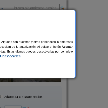
ios
-
al. Algunas son nuestras y otras pertenecen a empresas
cesitan de tu autorización. Al pulsar el botón
Aceptar
uedas. Estas últimas puedes desactivarlas por completo
CA DE COOKIES
.
Casa da Canella
Casa Rural Vila Cent
4 pers.
35 €
ueira de Ramuín (Ourense)
Alban (Ourense)
desde
Adaptada a discapacitados