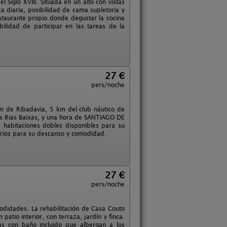
Siglo XVIII. Situada en un alto con vistas
za diaria, posibilidad de cama supletoria y
estaurante propio donde degustar la cocina
ibilidad de participar en las tareas de la
27 €
pers/noche
km de Ribadavia, 5 km del club náutico de
as Rias Baixas, y una hora de SANTIAGO DE
habitaciones dobles disponibles para su
sarios para su descanso y comodidad.
27 €
pers/noche
didades. La rehabilitación de Casa Couto
tio interior, con terraza, jardín y finca.
s con baño incluido que albergan a los