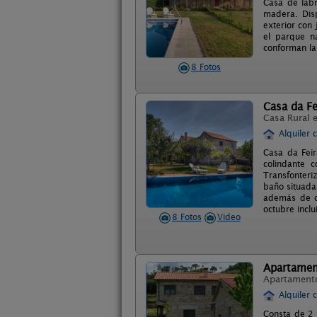
Casa de labr
madera. Dis
exterior con 
el parque n
conforman la
8 Fotos
Casa da Fe
Casa Rural 
Alquiler 
Casa da Feir
colindante 
Transfonteri
baño situada
además de o
octubre inclu
8 Fotos
Video
Apartamen
Apartament
Alquiler 
Consta de 2 