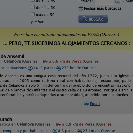
de 31 a 40
Entrada:
-
Sal
de 41 a 50
Fechas más buscadas
más de 50
pueblo:
No se han encontrado alojamientos en
Verea
(Ourense)
... PERO, TE SUGERIMOS ALOJAMIENTOS CERCANOS :
 de Ansemil
en
Celanova
(Ourense)
a
6,6 km
de Verea (Ourense)
por habitaciones
14+3 plazas
233 km de Ourense
de Ansemil es una antigua casa rectoral del año 1772, junto a la iglesi
aurada en 2005 como turismo rural con habitaciones, restaurante, patio 
a de Celanova a solo 5 min del centro del pueblo donde encontrar gastronom
val de Vilanova dos Infantes y el castro celta de Castromao. Por que elegir la
s confortables y tarifas adaptadas a su necesidad, atendido por sus dueños.
Email
outada
ística en
Celanova
(Ourense)
a
6,9 km
de Verea (Ourense)
er completo y por habitaciones
4-8 plazas
25 km de Ourense