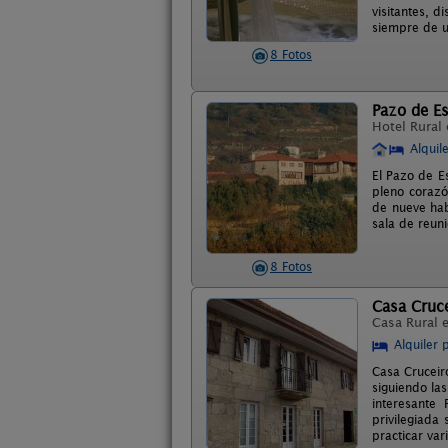
visitantes, 
siempre de u
8 Fotos
Pazo de E
Hotel Rural
Alquil
El Pazo de E
pleno corazón
de nueve hab
sala de reun
8 Fotos
Casa Cruc
Casa Rural 
Alquiler 
Casa Cruceir
siguiendo la
interesante
privilegiada
practicar var