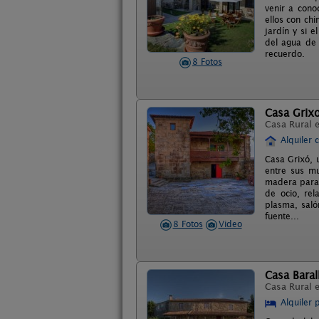
venir a cono
ellos con ch
jardín y si 
del agua de 
recuerdo.
8 Fotos
Casa Grix
Casa Rural 
Alquiler 
Casa Grixó, 
entre sus mu
madera para 
de ocio, re
plasma, saló
fuente...
8 Fotos
Video
Casa Baral
Casa Rural 
Alquiler 