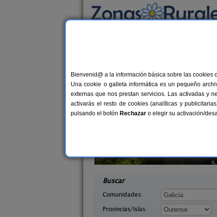
Busca por alojamiento
Alojamientos
>
Galicia
>
Ourense
> Verea
Casas Rurales cerca 
Bienvenid@ a la información básica sobre las cookies 
Una cookie o galleta informática es un pequeño archiv
externas que nos prestan servicios. Las activadas y n
activarás el resto de cookies (analíticas y publicita
pulsando el botón
Rechazar
o elegir su activación/de
ediante
Apartamentos Vía Nova
2-35 pers.
4+
15 €
 (Ourense)
Lobios (Ourense)
desde
desd
Buscar
Comunidades:
Provincias/Islas: