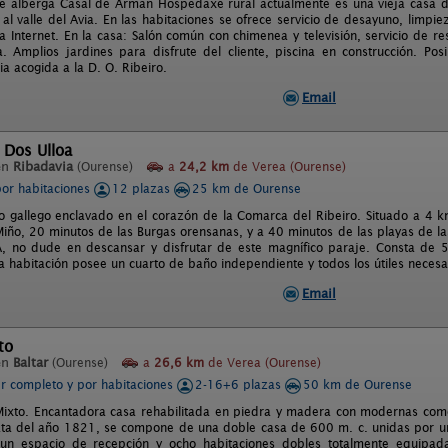
que alberga Casal de Armán Hospedaxe rural actualmente es una vieja casa del 
l valle del Avia. En las habitaciones se ofrece servicio de desayuno, limpie
a Internet. En la casa: Salón común con chimenea y televisión, servicio de r
ga. Amplios jardines para disfrute del cliente, piscina en construcción. Pos
a acogida a la D. O. Ribeiro.
Email
 Dos Ulloa
en
Ribadavia
(Ourense)
a
24,2 km
de Verea (Ourense)
por habitaciones
12 plazas
25 km de Ourense
o gallego enclavado en el corazón de la Comarca del Ribeiro. Situado a 4 
Miño, 20 minutos de las Burgas orensanas, y a 40 minutos de las playas de l
no dude en descansar y disfrutar de este magnífico paraje. Consta de 5 
da habitación posee un cuarto de baño independiente y todos los útiles nece
Email
to
en
Baltar
(Ourense)
a
26,6 km
de Verea (Ourense)
er completo y por habitaciones
2-16+6 plazas
50 km de Ourense
ixto. Encantadora casa rehabilitada en piedra y madera con modernas como
ta del año 1821, se compone de una doble casa de 600 m. c. unidas por un pa
n espacio de recepción y ocho habitaciones dobles totalmente equipada