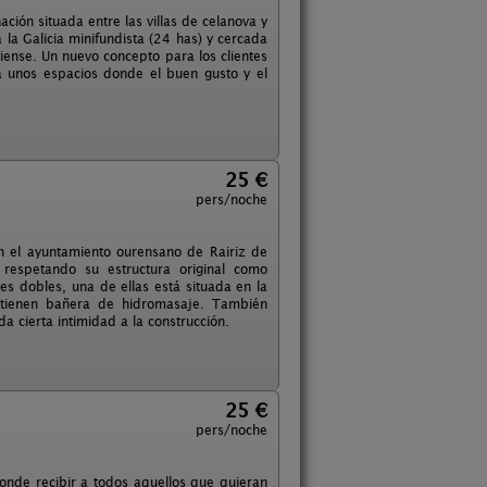
ción situada entre las villas de celanova y
 la Galicia minifundista (24 has) y cercada
ciense. Un nuevo concepto para los clientes
a unos espacios donde el buen gusto y el
25 €
pers/noche
n el ayuntamiento ourensano de Rairiz de
 respetando su estructura original como
es dobles, una de ellas está situada en la
s tienen bañera de hidromasaje. También
 cierta intimidad a la construcción.
25 €
pers/noche
onde recibir a todos aquellos que quieran