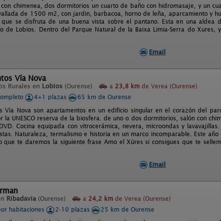
, con chimenea, dos dormitorios un cuarto de baño con hidromasaje, y un cua
vallada de 1500 m2, con jardin, barbacoa, horno de leña, aparcamiento y hue
o que se disfruta de una buena vista sobre el pantano. Esta en una aldea d
o de Lobios. Dentro del Parque Natural de la Baixa Limia-Serra do Xures, 
Email
tos Vía Nova
os Rurales en
Lobios
(Ourense)
a
23,8 km
de Verea (Ourense)
completo
4+1 plazas
65 km de Ourense
 Vía Nova son apartamentos en un edificio singular en el corazón del parq
r la UNESCO reserva de la biosfera. de uno o dos dormitorios, salón con chi
DVD. Cocina equipada con vitrocerámica, nevera, microondas y lavavajillas.
istas. Naturaleza, termalismo e historia en un marco incomparable. Este a
lo que te daremos la siguiente frase Amo el Xúres si consigues que te sellem
Email
Arman
en
Ribadavia
(Ourense)
a
24,2 km
de Verea (Ourense)
por habitaciones
2-10 plazas
25 km de Ourense