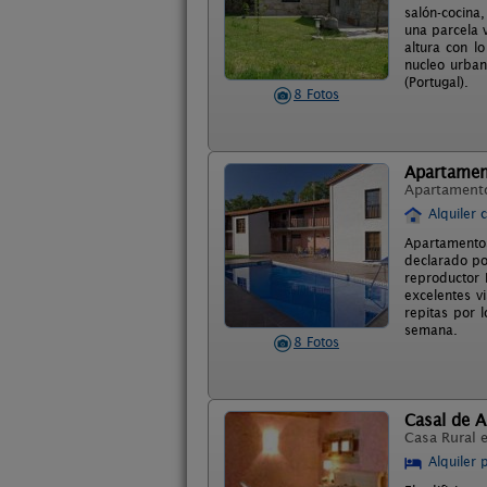
salón-cocina
una parcela 
altura con l
nucleo urban
(Portugal).
8 Fotos
Apartamen
Apartament
Alquiler 
Apartamentos
declarado po
reproductor 
excelentes v
repitas por 
semana.
8 Fotos
Casal de 
Casa Rural 
Alquiler 