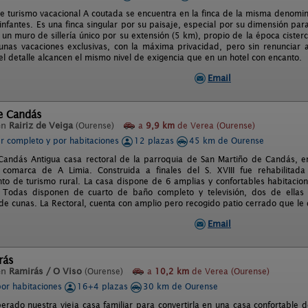
e turismo vacacional A coutada se encuentra en la finca de la misma denomina
infantes. Es una finca singular por su paisaje, especial por su dimensión para
 un muro de sillería único por su extensión (5 km), propio de la época cister
nas vacaciones exclusivas, con la máxima privacidad, pero sin renunciar 
el detalle alcancen el mismo nivel de exigencia que en un hotel con encanto.
Email
de Candás
en
Rairiz de Veiga
(Ourense)
a
9,9 km
de Verea (Ourense)
er completo y por habitaciones
12 plazas
45 km de Ourense
Candás Antigua casa rectoral de la parroquia de San Martiño de Candás, e
 comarca de A Limia. Construida a finales del S. XVIII fue rehabilitada
nto de turismo rural. La casa dispone de 6 amplias y confortables habitacion
. Todas disponen de cuarto de baño completo y televisión, dos de ella
e cunas. La Rectoral, cuenta con amplio pero recogido patio cerrado que le da
Email
rás
en
Ramirás / O Viso
(Ourense)
a
10,2 km
de Verea (Ourense)
por habitaciones
16+4 plazas
30 km de Ourense
rado nuestra vieja casa familiar para convertirla en una casa confortable d