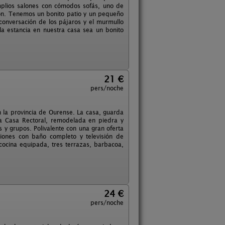
mplios salones con cómodos sofás, uno de
ión. Tenemos un bonito patio y un pequeño
 conversación de los pájaros y el murmullo
a estancia en nuestra casa sea un bonito
21 €
pers/noche
 la provincia de Ourense. La casa, guarda
ua Casa Rectoral, remodelada en piedra y
y grupos. Polivalente con una gran oferta
iones con baño completo y televisión de
 cocina equipada, tres terrazas, barbacoa,
24 €
pers/noche