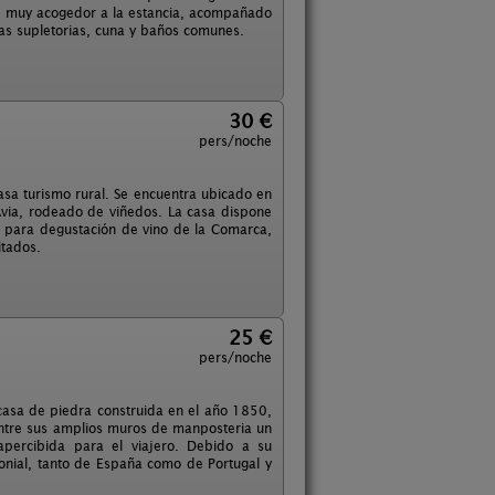
te muy acogedor a la estancia, acompañado
mas supletorias, cuna y baños comunes.
30 €
pers/noche
asa turismo rural. Se encuentra ubicado en
o Avia, rodeado de viñedos. La casa dispone
 para degustación de vino de la Comarca,
itados.
25 €
pers/noche
 casa de piedra construida en el año 1850,
entre sus amplios muros de manposteria un
apercibida para el viajero. Debido a su
monial, tanto de España como de Portugal y