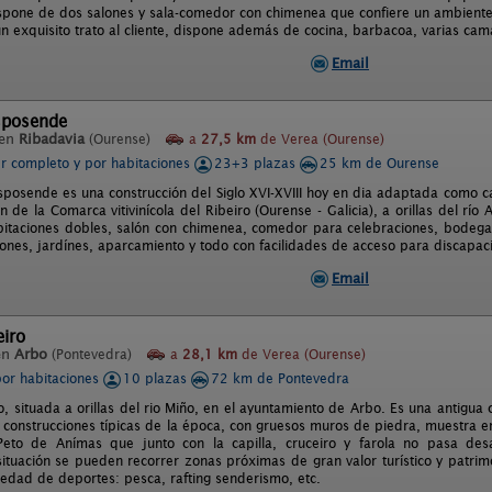
dispone de dos salones y sala-comedor con chimenea que confiere un ambien
n exquisito trato al cliente, dispone además de cocina, barbacoa, varias ca
Email
sposende
 en
Ribadavia
(Ourense)
a
27,5 km
de Verea (Ourense)
er completo y por habitaciones
23+3 plazas
25 km de Ourense
sposende es una construcción del Siglo XVI-XVIII hoy en dia adaptada como c
 de la Comarca vitivinícola del Ribeiro (Ourense - Galicia), a orillas del rí
itaciones dobles, salón con chimenea, comedor para celebraciones, bodega
iones, jardínes, aparcamiento y todo con facilidades de acceso para discapac
Email
eiro
en
Arbo
(Pontevedra)
a
28,1 km
de Verea (Ourense)
por habitaciones
10 plazas
72 km de Pontevedra
o, situada a orillas del rio Miño, en el ayuntamiento de Arbo. Es una antigua
s construcciones típicas de la época, con gruesos muros de piedra, muestra 
 Peto de Anímas que junto con la capilla, cruceiro y farola no pasa des
 situación se pueden recorrer zonas próximas de gran valor turístico y patri
iedad de deportes: pesca, rafting senderismo, etc.