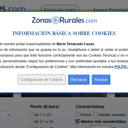
Anúnciate gratis
Acceso Propietar
Busca por pueblo
INFORMACIÓN BÁSICA SOBRE COOKIES
de Verea
de nuestro portal responsabilidad de
Mario Temprado Casas
.
o de información que se guarda en tu pc, smartphone o tablet al visitar el port
ecesarias para que todo funcione correctamente son las Cookies Técnicas y no ne
rias), personalizadas según tus preferencias y con publicidad ajustada a tus búsq
sactivación desde “Configuración de Cookies”. Más información en nuestra
POLÍTI
Couto Mixto
1 pers.
2-16+6 pers.
25 €
27 €
Baltar (Ourense)
Nog
e
desde
Precio (€/pers)
Características
de 1 a 20
Piscina
Admite animales
de 21 a 30
Mostrar más características