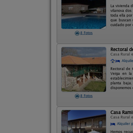
La vivienda d
vilanova dos 
toda ella por
que buscan u
cuidado por 
8 Fotos
Rectoral 
Casa Rural 
Alquil
Rectoral de 
Veiga en la
establecimie
planta baja
disponemos d
8 Fotos
Casa Rami
Casa Rural 
Alquiler 
Hemos recupe