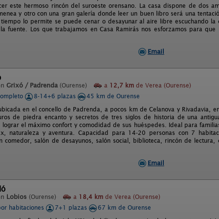
cer este hermoso rincón del suroeste orensano. La casa dispone de dos a
imenea y otro con una gran galería donde leer un buen libro será una tentac
el tiempo lo permite se puede cenar o desayunar al aire libre escuchando la
la fuente. Los que trabajamos en Casa Ramirás nos esforzamos para que l
Email
o
en
Grixó / Padrenda
(Ourense)
a
12,7 km
de Verea (Ourense)
completo
8-14+6 plazas
45 km de Ourense
ubicada en el concello de Padrenda, a pocos km de Celanova y Rivadavia, en
ros de piedra encanto y secretos de tres siglos de historia de una antig
lograr el máximo confort y comodidad de sus huéspedes. Ideal para familias 
lax, naturaleza y aventura. Capacidad para 14-20 personas con 7 habitac
n comedor, salón de desayunos, salón social, biblioteca, rincón de lectura,
Email
ló
en
Lobios
(Ourense)
a
18,4 km
de Verea (Ourense)
por habitaciones
7+1 plazas
67 km de Ourense