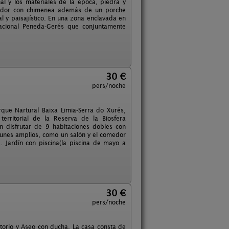
nal y los materiales de la época, piedra y
omedor con chimenea además de un porche
al y paisajístico. En una zona enclavada en
Nacional Peneda-Gerés que conjuntamente
30 €
pers/noche
rque Nartural Baixa Limia-Serra do Xurés,
erritorial de la Reserva de la Biosfera
en disfrutar de 9 habitaciones dobles con
omunes amplios, como un salón y el comedor
Jardín con piscina(la piscina de mayo a
30 €
pers/noche
orio y Aseo con ducha. La casa consta de