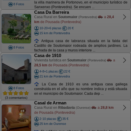
la villa marinera de Portonovo, en el municipio turístico de
8 Fotos
Sanxenxo (Pontevedra). Se encuen ...
Casa Da Barreira
Casa Rural en
Soutomaior
a
28,4
(Pontevedra)
km
de Pousada (Pontevedra)
10-20+6 plazas
20 €
15 km de Pontevedra
Antigua casa de labranza situada en la falda del
Castillo de Soutomaior rodeada de amplios jardines. La
8 Fotos
fachada de la casa y muros interiore ...
Casa de 1910
Vivienda turística en
Soutomaior
a
(Pontevedra)
28,5 km
de Pousada (Pontevedra)
4-8+1 plazas
22 €
21 km de Pontevedra
La Casa de 1910 es una antigua casa gallega
8 Fotos
construida en el año que su nombre indica y está situada
en el municipio de Soutomaior. Cada dep ...
(3 comentarios)
Casal de Arman
Casa Rural en
Ribadavia
a
28,8 km
(Ourense)
de Pousada (Pontevedra)
2-10 plazas
35 €
25 km de Ourense