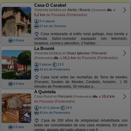
Casa O Carabel
Vivienda turística en
Alvite / Beariz
a
(Ourense)
5,2 km
de Pousada (Pontevedra)
5+1 plazas
57 km de Ourense
Casa restaurada al estilo rural gallego, muy bonita y
cómoda Salón-comedor equipado con televisión,
8 Fotos
lavadora, cocina y utensilios, 2 habitac ...
La Bronté
Vivienda turística en
Duas Iglesias / Forcarei
a
10,1 km
de Pousada (Pontevedra)
(Pontevedra)
5 plazas
13 €
43 km de Pontevedra
Casa rural entre las montañas de Terra de montes
(Forcarei, Soutelo de Montes, Cerdedo, Aciveiro... ) 35
8 Fotos
minutos de Pontevedra, 30 minutos a ...
A Quintela
Casa Rural en
Forcarei
a
10,4 km
(Pontevedra)
de Pousada (Pontevedra)
8-12+1 plazas
19 €
40 km de Pontevedra
Casa de 200 años de antigüedad rehabilitada con
todas las comodidades de una casa moderna. En pleno
8 Fotos
campo, alejada del ruido urbano y con fi ...