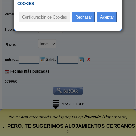
COOKIES
.
Provincias/Islas:
Tipo alquiler:
Plazas:
X
Entrada:
Salida:
Fechas más buscadas
pueblo:
MÁS FILTROS
No se han encontrado alojamientos en
Pousada
(Pontevedra)
... PERO, TE SUGERIMOS ALOJAMIENTOS CERCANOS
: