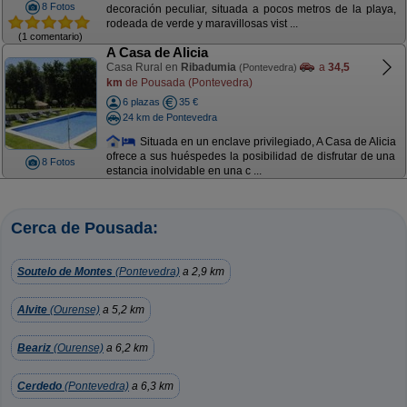
8 Fotos
decoración peculiar, situada a pocos metros de la playa,
rodeada de verde y maravillosas vist ...
(1 comentario)
A Casa de Alicia
Casa Rural en
Ribadumia
a
34,5
(Pontevedra)
km
de Pousada (Pontevedra)
6 plazas
35 €
24 km de Pontevedra
Situada en un enclave privilegiado, A Casa de Alicia
ofrece a sus huéspedes la posibilidad de disfrutar de una
8 Fotos
estancia inolvidable en una c ...
Cerca de Pousada:
Soutelo de Montes
(Pontevedra)
a 2,9 km
Alvite
(Ourense)
a 5,2 km
Beariz
(Ourense)
a 6,2 km
Cerdedo
(Pontevedra)
a 6,3 km