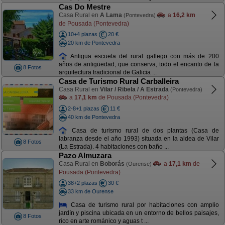
Cas Do Mestre
Casa Rural en
A Lama
a
16,2 km
(Pontevedra)
de Pousada (Pontevedra)
10+4 plazas
20 €
20 km de Pontevedra
Antigua escuela del rural gallego con más de 200
años de antigüedad, que conserva, todo el encanto de la
8 Fotos
arquitectura tradicional de Galicia ...
Casa de Turismo Rural Carballeira
Casa Rural en
Vilar / Ribela / A Estrada
(Pontevedra)
a
17,1 km
de Pousada (Pontevedra)
2-8+1 plazas
11 €
40 km de Pontevedra
Casa de turismo rural de dos plantas (Casa de
labranza desde el año 1993) situada en la aldea de Vilar
8 Fotos
(La Estrada). 4 habitaciones con baño ...
Pazo Almuzara
Casa Rural en
Boborás
a
17,1 km
de
(Ourense)
Pousada (Pontevedra)
38+2 plazas
30 €
33 km de Ourense
Casa de turismo rural por habitaciones con amplio
jardín y piscina ubicada en un entorno de bellos paisajes,
8 Fotos
rico en arte románico y aguas t ...