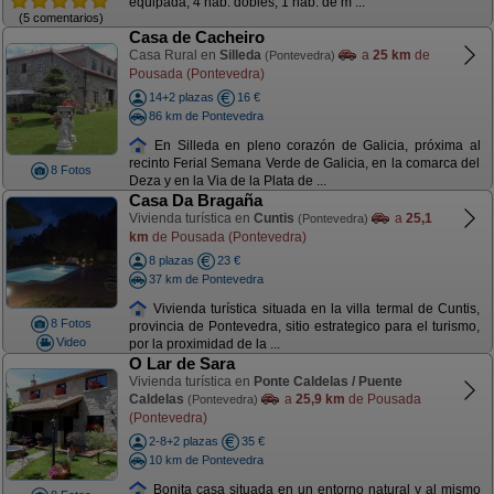
equipada, 4 hab. dobles, 1 hab. de m ...
(5 comentarios)
Casa de Cacheiro
Casa Rural en
Silleda
a
25 km
de
(Pontevedra)
Pousada (Pontevedra)
14+2 plazas
16 €
86 km de Pontevedra
En Silleda en pleno corazón de Galicia, próxima al
recinto Ferial Semana Verde de Galicia, en la comarca del
8 Fotos
Deza y en la Via de la Plata de ...
Casa Da Bragaña
Vivienda turística en
Cuntis
a
25,1
(Pontevedra)
km
de Pousada (Pontevedra)
8 plazas
23 €
37 km de Pontevedra
Vivienda turística situada en la villa termal de Cuntis,
8 Fotos
provincia de Pontevedra, sitio estrategico para el turismo,
Video
por la proximidad de la ...
O Lar de Sara
Vivienda turística en
Ponte Caldelas / Puente
Caldelas
a
25,9 km
de Pousada
(Pontevedra)
(Pontevedra)
2-8+2 plazas
35 €
10 km de Pontevedra
Bonita casa situada en un entorno natural y al mismo