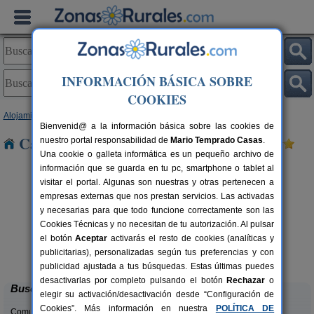
INFORMACIÓN BÁSICA SOBRE
COOKIES
Alojamientos
>
Galicia
>
Pontevedra
> Pousada
Bienvenid@ a la información básica sobre las cookies de
Casas Rurales cerca de Pousada
nuestro portal responsabilidad de
Mario Temprado Casas
.
Una cookie o galleta informática es un pequeño archivo de
información que se guarda en tu pc, smartphone o tablet al
visitar el portal. Algunas son nuestras y otras pertenecen a
empresas externas que nos prestan servicios. Las activadas
y necesarias para que todo funcione correctamente son las
Cookies Técnicas y no necesitan de tu autorización. Al pulsar
el botón
Aceptar
activarás el resto de cookies (analíticas y
Hotel Cachada
rs.
20+8 pers.
publicitarias), personalizadas según tus preferencias y con
 €
25 €
Sanxenxo (Pontevedra)
desde
publicidad ajustada a tus búsquedas. Estas últimas puedes
desactivarlas por completo pulsando el botón
Rechazar
o
Buscar
elegir su activación/desactivación desde “Configuración de
Cookies”. Más información en nuestra
POLÍTICA DE
Comunidades: