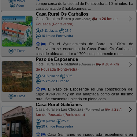
8 Fotos
tiempo cerca de la ciudad de Pontevedra a 10 minutos. La
Video
casa consta de 3 habitaciones, ...
Casa Rural Os Carballos
Casa Rural en
Barro
a
26 km
de
(Pontevedra)
Pousada (Pontevedra)
2-11 plazas
25 €
10 km de Pontevedra
En el Ayuntamiento de Barro, a 10Km. de
Pontevedra se encuentra la Casa Rural Os Carballos,
7 Fotos
casa de aldea anterior a 1700, completamente res ...
Pazo de Esposende
Hotel Rural en
Ribadavia
a
26,4 km
(Ourense)
de Pousada (Pontevedra)
23+3 plazas
30 €
25 km de Ourense
El Pazo de Esposende es una construcción del
Siglo XVI-XVIII hoy en dia adaptada como casa turismo
8 Fotos
rural. Se encuentra ubicado en pleno cora ...
Casa Rural Galiñanes
Casa Rural en
Las Chouzas
a
28,4
(Pontevedra)
km
de Pousada (Pontevedra)
20 plazas
25 €
20 km de Pontevedra
Casa Galiñanes fue inaugurada recientemente en