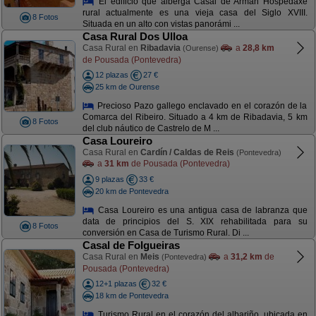
El edificio que alberga Casal de Armán Hospedaxe
rural actualmente es una vieja casa del Siglo XVIII.
8 Fotos
Situada en un alto con vistas panorámi ...
Casa Rural Dos Ulloa
Casa Rural en
Ribadavia
a
28,8 km
(Ourense)
de Pousada (Pontevedra)
12 plazas
27 €
25 km de Ourense
Precioso Pazo gallego enclavado en el corazón de la
Comarca del Ribeiro. Situado a 4 km de Ribadavia, 5 km
8 Fotos
del club náutico de Castrelo de M ...
Casa Loureiro
Casa Rural en
Cardín / Caldas de Reis
(Pontevedra)
a
31 km
de Pousada (Pontevedra)
9 plazas
33 €
20 km de Pontevedra
Casa Loureiro es una antigua casa de labranza que
data de principios del S. XIX rehabilitada para su
8 Fotos
conversión en Casa de Turismo Rural. Di ...
Casal de Folgueiras
Casa Rural en
Meis
a
31,2 km
de
(Pontevedra)
Pousada (Pontevedra)
12+1 plazas
32 €
18 km de Pontevedra
Turismo Rural en el corazón del albariño, ubicada en