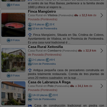
el centro de las Rias Baixas, pertenece a la familia desde
8 Fotos
1680 y ofrece al viajero la ...
Finca Mangüeiro
Casa Rural en
Vilaboa
a
32,5 km
de
(Pontevedra)
Pousada (Pontevedra)
2-8 plazas
20 €
10 km de Pontevedra
Finca Mangüeiro, Situada en Sta. Cristina de Cobres,
Ayuntamiento de Vilaboa, en la Provincia de Pontevedra.
8 Fotos
Es una casa rural tradicional d ...
Casa Rural Xeitosiña
Casa Rural en
Combarro
a
32,9 km
(Pontevedra)
de Pousada (Pontevedra)
2+1 plazas
49 €
5 km de Pontevedra
Antigua pequeña casa de pescadores construida en
piedra totalmente restaurada. Consta de tres plantas de
8 Fotos
unos 20 metros cuadrados: en la sup ...
Casa de Labranza A Rega
Casa Rural en
Poio
a
34,1 km
de
(Pontevedra)
Pousada (Pontevedra)
14+10 plazas
33 €
7 km de Pontevedra
Casa de construcción tradicional en piedra con