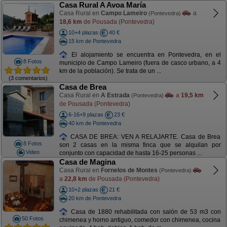
Casa Rural A Avoa María
Casa Rural en
Campo Lameiro
a
(Pontevedra)
18,6 km
de Pousada (Pontevedra)
10+4 plazas
40 €
15 km de Pontevedra
El alojamiento se encuentra en Pontevedra, en el
8 Fotos
municipio de Campo Lameiro (fuera de casco urbano, a 4
km de la población). Se trata de un ...
(3 comentarios)
Casa de Brea
Casa Rural en
A Estrada
a
19,5 km
(Pontevedra)
de Pousada (Pontevedra)
6-16+9 plazas
23 €
40 km de Pontevedra
CASA DE BREA: VEN A RELAJARTE. Casa de Brea
8 Fotos
son 2 casas en la misma finca que se alquilan por
Video
conjunto con capacidad de hasta 16-25 personas ...
Casa de Magina
Casa Rural en
Fornelos de Montes
(Pontevedra)
a
22,8 km
de Pousada (Pontevedra)
10+2 plazas
21 €
20 km de Pontevedra
Casa de 1880 rehabilitada con salón de 53 m3 con
50 Fotos
chimenea y horno antiguo, comedor con chimenea, cocina