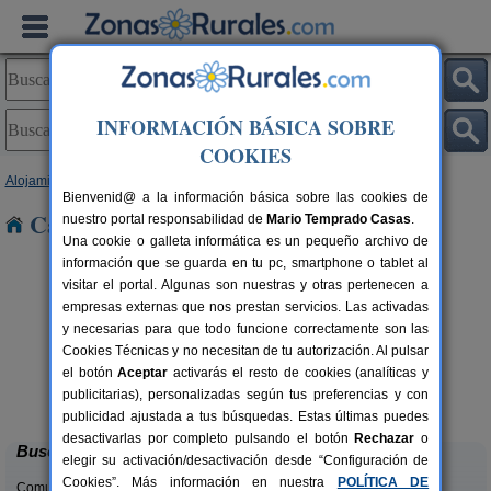
INFORMACIÓN BÁSICA SOBRE
COOKIES
Alojamientos
>
Galicia
>
Pontevedra
> Xesta
Bienvenid@ a la información básica sobre las cookies de
Casas Rurales cerca de Xesta
nuestro portal responsabilidad de
Mario Temprado Casas
.
Una cookie o galleta informática es un pequeño archivo de
información que se guarda en tu pc, smartphone o tablet al
visitar el portal. Algunas son nuestras y otras pertenecen a
empresas externas que nos prestan servicios. Las activadas
y necesarias para que todo funcione correctamente son las
Cookies Técnicas y no necesitan de tu autorización. Al pulsar
el botón
Aceptar
activarás el resto de cookies (analíticas y
Casa Ameneiros
rs.
10 pers.
publicitarias), personalizadas según tus preferencias y con
 €
25 €
Sanxenxo (Pontevedra)
desde
publicidad ajustada a tus búsquedas. Estas últimas puedes
desactivarlas por completo pulsando el botón
Rechazar
o
Buscar
elegir su activación/desactivación desde “Configuración de
Cookies”. Más información en nuestra
POLÍTICA DE
Comunidades: