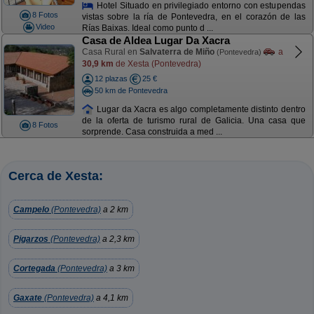
Hotel Situado en privilegiado entorno con estupendas
8 Fotos
vistas sobre la ría de Pontevedra, en el corazón de las
Video
Rías Baixas. Ideal como punto d ...
Casa de Aldea Lugar Da Xacra
Casa Rural en
Salvaterra de Miño
a
(Pontevedra)
30,9 km
de Xesta (Pontevedra)
12 plazas
25 €
50 km de Pontevedra
Lugar da Xacra es algo completamente distinto dentro
de la oferta de turismo rural de Galicia. Una casa que
8 Fotos
sorprende. Casa construida a med ...
Cerca de Xesta:
Campelo
(Pontevedra)
a 2 km
Pigarzos
(Pontevedra)
a 2,3 km
Cortegada
(Pontevedra)
a 3 km
Gaxate
(Pontevedra)
a 4,1 km