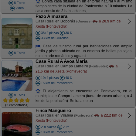
Bonita casa situada en un entorno natural y al mismo
8 Fotos
tiempo cerca de la ciudad de Pontevedra a 10 minutos. La
Video
casa consta de 3 habitaciones, ...
Pazo Almuzara
Casa Rural en
Boborás
a
20,9 km
de
(Ourense)
Xesta (Pontevedra)
38+2 plazas
30 €
33 km de Ourense
Casa de turismo rural por habitaciones con amplio
jardín y piscina ubicada en un entorno de bellos paisajes,
8 Fotos
rico en arte románico y aguas t ...
Casa Rural A Avoa María
Casa Rural en
Campo Lameiro
a
(Pontevedra)
21,6 km
de Xesta (Pontevedra)
10+4 plazas
40 €
15 km de Pontevedra
El alojamiento se encuentra en Pontevedra, en el
8 Fotos
municipio de Campo Lameiro (fuera de casco urbano, a 4
km de la población). Se trata de un ...
(3 comentarios)
Finca Mangüeiro
Casa Rural en
Vilaboa
a
22,2 km
de
(Pontevedra)
Xesta (Pontevedra)
2-8 plazas
20 €
10 km de Pontevedra