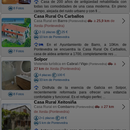
Casa de 200 años de antigüedad rehabilitada con
todas las comodidades de una casa moderna. En pleno
8 Fotos
campo, alejada del ruido urbano y con fi ...
Casa Rural Os Carballos
Casa Rural en
Barro
a
25,9 km
de
(Pontevedra)
Xesta (Pontevedra)
2-11 plazas
25 €
10 km de Pontevedra
En el Ayuntamiento de Barro, a 10Km. de
Pontevedra se encuentra la Casa Rural Os Carballos,
7 Fotos
casa de aldea anterior a 1700, completamente res ...
Solpor
Vivienda turística en
Cabral / Vigo
a
(Pontevedra)
27 km
de Xesta (Pontevedra)
4 plazas
100 €
33 km de Pontevedra
Disfruta de la esencia de Galicia en Solpor,
recientemente reformada para ofrecer una estancia
8 Fotos
confortable y funcional. Es el refugio perfec ...
Casa Rural Xeitosiña
Casa Rural en
Combarro
a
27 km
(Pontevedra)
de Xesta (Pontevedra)
2+1 plazas
49 €
5 km de Pontevedra