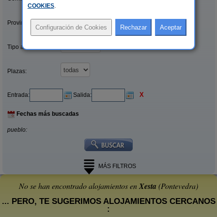
COOKIES
.
Provincias/Islas:
Tipo alquiler:
Plazas:
X
Entrada:
Salida:
Fechas más buscadas
pueblo:
MÁS FILTROS
No se han encontrado alojamientos en
Xesta
(Pontevedra)
... PERO, TE SUGERIMOS ALOJAMIENTOS CERCANOS
: