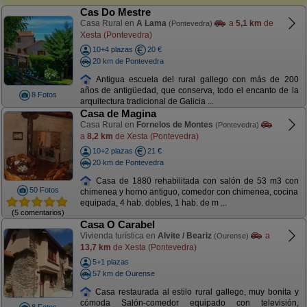
Cas Do Mestre
Casa Rural en
A Lama
a
5,1 km
de
(Pontevedra)
Xesta (Pontevedra)
10+4 plazas
20 €
20 km de Pontevedra
Antigua escuela del rural gallego con más de 200
años de antigüedad, que conserva, todo el encanto de la
8 Fotos
arquitectura tradicional de Galicia ...
Casa de Magina
Casa Rural en
Fornelos de Montes
(Pontevedra)
a
8,2 km
de Xesta (Pontevedra)
10+2 plazas
21 €
20 km de Pontevedra
Casa de 1880 rehabilitada con salón de 53 m3 con
50 Fotos
chimenea y horno antiguo, comedor con chimenea, cocina
equipada, 4 hab. dobles, 1 hab. de m ...
(5 comentarios)
Casa O Carabel
Vivienda turística en
Alvite / Beariz
a
(Ourense)
13,7 km
de Xesta (Pontevedra)
5+1 plazas
57 km de Ourense
Casa restaurada al estilo rural gallego, muy bonita y
cómoda Salón-comedor equipado con televisión,