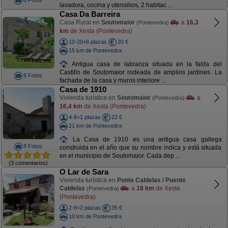
8 Fotos
lavadora, cocina y utensilios, 2 habitac ...
Casa Da Barreira
Casa Rural en
Soutomaior
a
16,3
(Pontevedra)
km
de Xesta (Pontevedra)
10-20+6 plazas
20 €
15 km de Pontevedra
Antigua casa de labranza situada en la falda del
Castillo de Soutomaior rodeada de amplios jardines. La
8 Fotos
fachada de la casa y muros interiore ...
Casa de 1910
Vivienda turística en
Soutomaior
a
(Pontevedra)
16,4 km
de Xesta (Pontevedra)
4-8+1 plazas
22 €
21 km de Pontevedra
La Casa de 1910 es una antigua casa gallega
8 Fotos
construida en el año que su nombre indica y está situada
en el municipio de Soutomaior. Cada dep ...
(3 comentarios)
O Lar de Sara
Vivienda turística en
Ponte Caldelas / Puente
Caldelas
a
18 km
de Xesta
(Pontevedra)
(Pontevedra)
2-8+2 plazas
35 €
10 km de Pontevedra