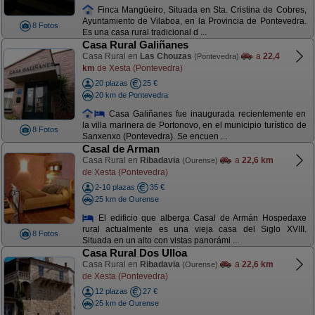
Finca Mangüeiro, Situada en Sta. Cristina de Cobres,
Ayuntamiento de Vilaboa, en la Provincia de Pontevedra.
8 Fotos
Es una casa rural tradicional d ...
Casa Rural Galiñanes
Casa Rural en
Las Chouzas
a
22,4
(Pontevedra)
km
de Xesta (Pontevedra)
20 plazas
25 €
20 km de Pontevedra
Casa Galiñanes fue inaugurada recientemente en
la villa marinera de Portonovo, en el municipio turístico de
8 Fotos
Sanxenxo (Pontevedra). Se encuen ...
Casal de Arman
Casa Rural en
Ribadavia
a
22,6 km
(Ourense)
de Xesta (Pontevedra)
2-10 plazas
35 €
25 km de Ourense
El edificio que alberga Casal de Armán Hospedaxe
rural actualmente es una vieja casa del Siglo XVIII.
8 Fotos
Situada en un alto con vistas panorámi ...
Casa Rural Dos Ulloa
Casa Rural en
Ribadavia
a
22,6 km
(Ourense)
de Xesta (Pontevedra)
12 plazas
27 €
25 km de Ourense