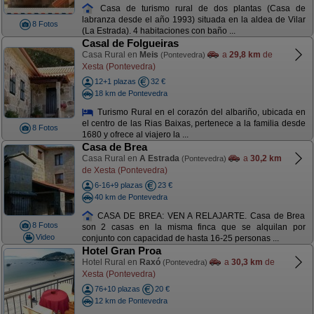
Casa de turismo rural de dos plantas (Casa de
labranza desde el año 1993) situada en la aldea de Vilar
8 Fotos
(La Estrada). 4 habitaciones con baño ...
Casal de Folgueiras
Casa Rural en
Meis
a
29,8 km
de
(Pontevedra)
Xesta (Pontevedra)
12+1 plazas
32 €
18 km de Pontevedra
Turismo Rural en el corazón del albariño, ubicada en
el centro de las Rias Baixas, pertenece a la familia desde
8 Fotos
1680 y ofrece al viajero la ...
Casa de Brea
Casa Rural en
A Estrada
a
30,2 km
(Pontevedra)
de Xesta (Pontevedra)
6-16+9 plazas
23 €
40 km de Pontevedra
CASA DE BREA: VEN A RELAJARTE. Casa de Brea
8 Fotos
son 2 casas en la misma finca que se alquilan por
Video
conjunto con capacidad de hasta 16-25 personas ...
Hotel Gran Proa
Hotel Rural en
Raxó
a
30,3 km
de
(Pontevedra)
Xesta (Pontevedra)
76+10 plazas
20 €
12 km de Pontevedra