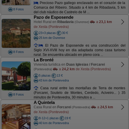
Precioso Pazo gallego enclavado en el corazón de la
Comarca del Ribeiro. Situado a 4 km de Ribadavia, 5 km
8 Fotos
del club náutico de Castrelo de M ...
Pazo de Esposende
Hotel Rural en
Ribadavia
a
23,1 km
(Ourense)
de Xesta (Pontevedra)
23+3 plazas
30 €
25 km de Ourense
El Pazo de Esposende es una construcción del
Siglo XVI-XVIII hoy en dia adaptada como casa turismo
8 Fotos
rural. Se encuentra ubicado en pleno cora ...
La Bronté
Vivienda turística en
Duas Iglesias / Forcarei
a
24,2 km
de Xesta (Pontevedra)
(Pontevedra)
5 plazas
13 €
43 km de Pontevedra
Casa rural entre las montañas de Terra de montes
(Forcarei, Soutelo de Montes, Cerdedo, Aciveiro... ) 35
8 Fotos
minutos de Pontevedra, 30 minutos a ...
A Quintela
Casa Rural en
Forcarei
a
24,5 km
(Pontevedra)
de Xesta (Pontevedra)
8-12+1 plazas
19 €
40 km de Pontevedra