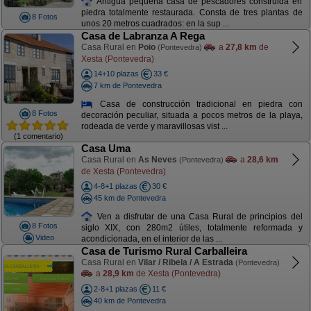
Antigua pequeña casa de pescadores construida en
piedra totalmente restaurada. Consta de tres plantas de
8 Fotos
unos 20 metros cuadrados: en la sup ...
Casa de Labranza A Rega
Casa Rural en
Poio
a
27,8 km
de
(Pontevedra)
Xesta (Pontevedra)
14+10 plazas
33 €
7 km de Pontevedra
Casa de construcción tradicional en piedra con
8 Fotos
decoración peculiar, situada a pocos metros de la playa,
rodeada de verde y maravillosas vist ...
(1 comentario)
Casa Uma
Casa Rural en
As Neves
a
28,6 km
(Pontevedra)
de Xesta (Pontevedra)
4-8+1 plazas
30 €
45 km de Pontevedra
Ven a disfrutar de una Casa Rural de principios del
8 Fotos
siglo XIX, con 280m2 útiles, totalmente reformada y
Video
acondicionada, en el interior de las ...
Casa de Turismo Rural Carballeira
Casa Rural en
Vilar / Ribela / A Estrada
(Pontevedra)
a
28,9 km
de Xesta (Pontevedra)
2-8+1 plazas
11 €
40 km de Pontevedra