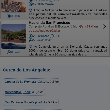
60 km de Málaga
Antiguo Molino de harina situado junto al río Guadiaro
en el parque natural Sierra de Grazalema, con unas vistas
8 Fotos
preciosas a la montaña vest ...
Hacienda San Francisco
Complejo Rural en
El Bosque
a
37,4 km
(Cádiz)
de Los Angeles (Cádiz)
22+10 plazas
18 €
50 km de Cádiz
Complejo rural en la Sierra de Cádiz, con unos
2000m de espacio libre, 10 dormitorios con capacidad
8 Fotos
total desde 2 hasta 30 personas (ideales ...
Cerca de Los Angeles:
Jimena de La Frontera
(Cádiz)
a 2,3 km
Marchenilla
(Cádiz)
a 3,7 km
San Pablo de Buceite
(Cádiz)
a 5,4 km