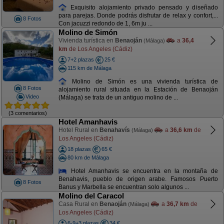
Exquisito alojamiento privado pensado y diseñado
para parejas. Donde podrás disfrutar de relax y confort,...
8 Fotos
Con jacuzzi redondo de 1, 6m ju ...
Molino de Simón
Vivienda turística en
Benaoján
a
36,4
(Málaga)
km
de Los Angeles (Cádiz)
7+2 plazas
25 €
115 km de Málaga
Molino de Simón es una vivienda turística de
8 Fotos
alojamiento rural situada en la Estación de Benaoján
Video
(Málaga) se trata de un antiguo molino de ...
(3 comentarios)
Hotel Amanhavis
Hotel Rural en
Benahavís
a
36,6 km
de
(Málaga)
Los Angeles (Cádiz)
18 plazas
65 €
80 km de Málaga
Hotel Amanhavis se encuentra en la montaña de
Benahavis, pueblo de origen arabe. Famosos Puerto
8 Fotos
Banus y Marbella se encuentran solo algunos ...
Molino del Caracol
Casa Rural en
Benaoján
a
36,7 km
de
(Málaga)
Los Angeles (Cádiz)
6-9+3 plazas
34 €