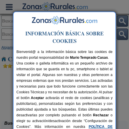
INFORMACIÓN BÁSICA SOBRE
COOKIES
Alojamientos
>
Andalucía
>
Cádiz
> Los Angeles
Bienvenid@ a la información básica sobre las cookies de
Casas Rurales cerca de Los Angeles
nuestro portal responsabilidad de
Mario Temprado Casas
.
Una cookie o galleta informática es un pequeño archivo de
información que se guarda en tu pc, smartphone o tablet al
visitar el portal. Algunas son nuestras y otras pertenecen a
empresas externas que nos prestan servicios. Las activadas
y necesarias para que todo funcione correctamente son las
Cookies Técnicas y no necesitan de tu autorización. Al pulsar
el botón
Aceptar
activarás el resto de cookies (analíticas y
publicitarias), personalizadas según tus preferencias y con
El Paraíso Rural
rs.
4+2 pers.
 €
27 €
publicidad ajustada a tus búsquedas. Estas últimas puedes
Algar (Cádiz)
desde
desactivarlas por completo pulsando el botón
Rechazar
o
elegir su activación/desactivación desde “Configuración de
Buscar
Cookies”. Más información en nuestra
POLÍTICA DE