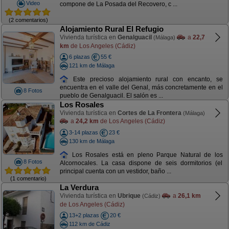
Video
compone de La Posada del Recovero, c ...
(2 comentarios)
Alojamiento Rural El Refugio
Vivienda turística en
Genalguacil
a
22,7
(Málaga)
km
de Los Angeles (Cádiz)
6 plazas
55 €
121 km de Málaga
Este precioso alojamiento rural con encanto, se
encuentra en el valle del Genal, más concretamente en el
8 Fotos
pueblo de Genalguacil. El salón es ...
Los Rosales
Vivienda turística en
Cortes de La Frontera
(Málaga)
a
24,2 km
de Los Angeles (Cádiz)
3-14 plazas
23 €
130 km de Málaga
Los Rosales está en pleno Parque Natural de los
8 Fotos
Alcornocales. La casa dispone de seis dormitorios (el
principal cuenta con un vestidor, baño ...
(1 comentario)
La Verdura
Vivienda turística en
Ubrique
a
26,1 km
(Cádiz)
de Los Angeles (Cádiz)
13+2 plazas
20 €
112 km de Cádiz