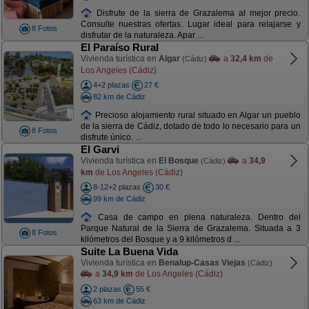
Disfrute de la sierra de Grazalema al mejor precio.
Consulte nuestras ofertas. Lugar ideal para relajarse y
8 Fotos
disfrutar de la naturaleza. Apar ...
El Paraíso Rural
Vivienda turística en
Algar
a
32,4 km
de
(Cádiz)
Los Angeles (Cádiz)
4+2 plazas
27 €
82 km de Cádiz
Precioso alojamiento rural situado en Algar un pueblo
de la sierra de Cádiz, dotado de todo lo necesario para un
8 Fotos
disfrute único. ...
El Garvi
Vivienda turística en
El Bosque
a
34,9
(Cádiz)
km
de Los Angeles (Cádiz)
8-12+2 plazas
30 €
99 km de Cádiz
Casa de campo en plena naturaleza. Dentro del
Parque Natural de la Sierra de Grazalema. Situada a 3
8 Fotos
kilómetros del Bosque y a 9 kilómetros d ...
Suite La Buena Vida
Vivienda turística en
Benalup-Casas Viejas
(Cádiz)
a
34,9 km
de Los Angeles (Cádiz)
2 plazas
55 €
63 km de Cádiz