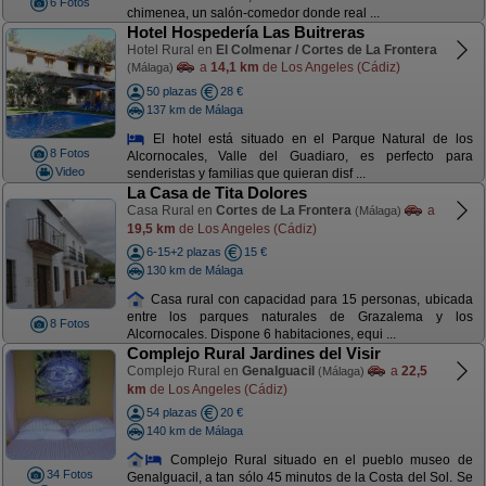
6 Fotos
chimenea, un salón-comedor donde real ...
Hotel Hospedería Las Buitreras
Hotel Rural en
El Colmenar / Cortes de La Frontera
a
14,1 km
de Los Angeles (Cádiz)
(Málaga)
50 plazas
28 €
137 km de Málaga
El hotel está situado en el Parque Natural de los
8 Fotos
Alcornocales, Valle del Guadiaro, es perfecto para
Video
senderistas y familias que quieran disf ...
La Casa de Tita Dolores
Casa Rural en
Cortes de La Frontera
a
(Málaga)
19,5 km
de Los Angeles (Cádiz)
6-15+2 plazas
15 €
130 km de Málaga
Casa rural con capacidad para 15 personas, ubicada
entre los parques naturales de Grazalema y los
8 Fotos
Alcornocales. Dispone 6 habitaciones, equi ...
Complejo Rural Jardines del Visir
Complejo Rural en
Genalguacil
a
22,5
(Málaga)
km
de Los Angeles (Cádiz)
54 plazas
20 €
140 km de Málaga
Complejo Rural situado en el pueblo museo de
34 Fotos
Genalguacil, a tan sólo 45 minutos de la Costa del Sol. Se