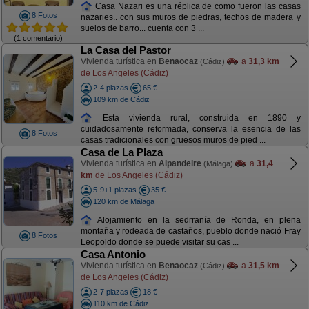
Casa Nazari es una réplica de como fueron las casas
8 Fotos
nazaries.. con sus muros de piedras, techos de madera y
suelos de barro... cuenta con 3 ...
(1 comentario)
La Casa del Pastor
Vivienda turística en
Benaocaz
a
31,3 km
(Cádiz)
de Los Angeles (Cádiz)
2-4 plazas
65 €
109 km de Cádiz
Esta vivienda rural, construida en 1890 y
cuidadosamente reformada, conserva la esencia de las
8 Fotos
casas tradicionales con gruesos muros de pied ...
Casa de La Plaza
Vivienda turística en
Alpandeire
a
31,4
(Málaga)
km
de Los Angeles (Cádiz)
5-9+1 plazas
35 €
120 km de Málaga
Alojamiento en la sedrranía de Ronda, en plena
montaña y rodeada de castaños, pueblo donde nació Fray
8 Fotos
Leopoldo donde se puede visitar su cas ...
Casa Antonio
Vivienda turística en
Benaocaz
a
31,5 km
(Cádiz)
de Los Angeles (Cádiz)
2-7 plazas
18 €
110 km de Cádiz