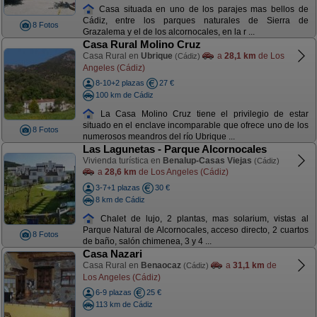
Casa situada en uno de los parajes mas bellos de
Cádiz, entre los parques naturales de Sierra de
8 Fotos
Grazalema y el de los alcornocales, en la r ...
Casa Rural Molino Cruz
Casa Rural en
Ubrique
a
28,1 km
de Los
(Cádiz)
Angeles (Cádiz)
8-10+2 plazas
27 €
100 km de Cádiz
La Casa Molino Cruz tiene el privilegio de estar
situado en el enclave incomparable que ofrece uno de los
8 Fotos
numerosos meandros del río Ubrique ...
Las Lagunetas - Parque Alcornocales
Vivienda turística en
Benalup-Casas Viejas
(Cádiz)
a
28,6 km
de Los Angeles (Cádiz)
3-7+1 plazas
30 €
8 km de Cádiz
Chalet de lujo, 2 plantas, mas solarium, vistas al
Parque Natural de Alcornocales, acceso directo, 2 cuartos
8 Fotos
de baño, salón chimenea, 3 y 4 ...
Casa Nazari
Casa Rural en
Benaocaz
a
31,1 km
de
(Cádiz)
Los Angeles (Cádiz)
6-9 plazas
25 €
113 km de Cádiz