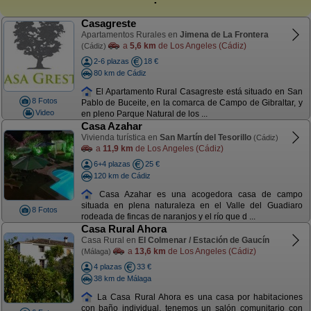
Casagreste
Apartamentos Rurales en
Jimena de La Frontera
a
5,6 km
de Los Angeles (Cádiz)
(Cádiz)
2-6 plazas
18 €
80 km de Cádiz
El Apartamento Rural Casagreste está situado en San
8 Fotos
Pablo de Buceite, en la comarca de Campo de Gibraltar, y
Video
en pleno Parque Natural de los ...
Casa Azahar
Vivienda turística en
San Martín del Tesorillo
(Cádiz)
a
11,9 km
de Los Angeles (Cádiz)
6+4 plazas
25 €
120 km de Cádiz
Casa Azahar es una acogedora casa de campo
situada en plena naturaleza en el Valle del Guadiaro
8 Fotos
rodeada de fincas de naranjos y el río que d ...
Casa Rural Ahora
Casa Rural en
El Colmenar / Estación de Gaucín
a
13,6 km
de Los Angeles (Cádiz)
(Málaga)
4 plazas
33 €
38 km de Málaga
La Casa Rural Ahora es una casa por habitaciones
con baño individual, tenemos un salón comunitario con