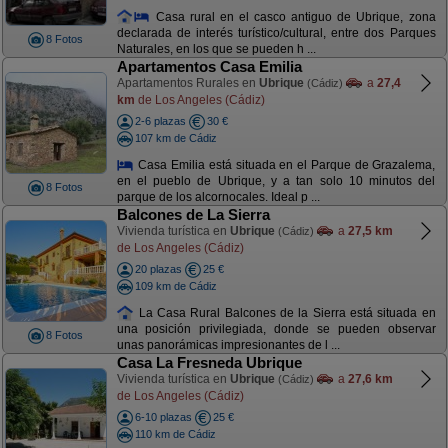
Casa rural en el casco antiguo de Ubrique, zona
declarada de interés turístico/cultural, entre dos Parques
8 Fotos
Naturales, en los que se pueden h ...
Apartamentos Casa Emilia
Apartamentos Rurales en
Ubrique
a
27,4
(Cádiz)
km
de Los Angeles (Cádiz)
2-6 plazas
30 €
107 km de Cádiz
Casa Emilia está situada en el Parque de Grazalema,
en el pueblo de Ubrique, y a tan solo 10 minutos del
8 Fotos
parque de los alcornocales. Ideal p ...
Balcones de La Sierra
Vivienda turística en
Ubrique
a
27,5 km
(Cádiz)
de Los Angeles (Cádiz)
20 plazas
25 €
109 km de Cádiz
La Casa Rural Balcones de la Sierra está situada en
una posición privilegiada, donde se pueden observar
8 Fotos
unas panorámicas impresionantes de l ...
Casa La Fresneda Ubrique
Vivienda turística en
Ubrique
a
27,6 km
(Cádiz)
de Los Angeles (Cádiz)
6-10 plazas
25 €
110 km de Cádiz