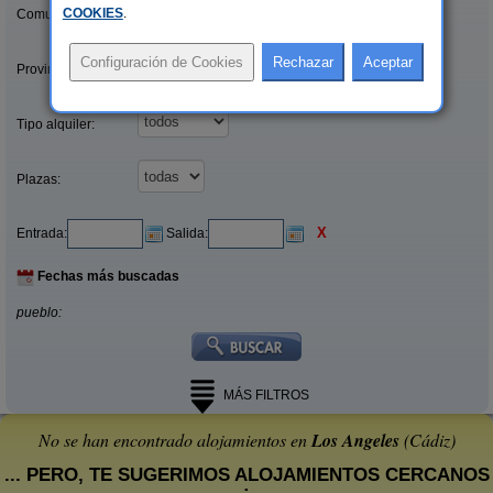
COOKIES
.
Comunidades:
Provincias/Islas:
Tipo alquiler:
Plazas:
X
Entrada:
Salida:
Fechas más buscadas
pueblo:
MÁS FILTROS
No se han encontrado alojamientos en
Los Angeles
(Cádiz)
... PERO, TE SUGERIMOS ALOJAMIENTOS CERCANOS
: