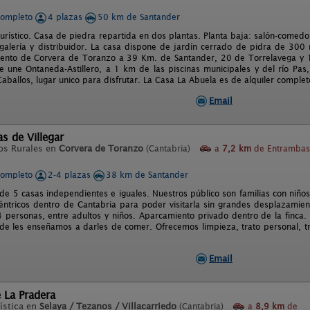
completo
4 plazas
50 km de Santander
urístico. Casa de piedra repartida en dos plantas. Planta baja: salón-comedor,
 galería y distribuidor. La casa dispone de jardín cerrado de pidra de 30
ento de Corvera de Toranzo a 39 Km. de Santander, 20 de Torrelavega y 12
que une Ontaneda-Astillero, a 1 km de las piscinas municipales y del río P
aballos, lugar unico para disfrutar. La Casa La Abuela es de alquiler complet
Email
s de Villegar
os Rurales en
Corvera de Toranzo
(Cantabria)
a
7,2 km
de Entrambas
completo
2-4 plazas
38 km de Santander
e 5 casas independientes e iguales. Nuestros público son familias con niños
céntricos dentro de Cantabria para poder visitarla sin grandes desplazamie
personas, entre adultos y niños. Aparcamiento privado dentro de la finca. 
de les enseñamos a darles de comer. Ofrecemos limpieza, trato personal, tr
Email
 La Pradera
ística en
Selaya / Tezanos / Villacarriedo
(Cantabria)
a
8,9 km
de