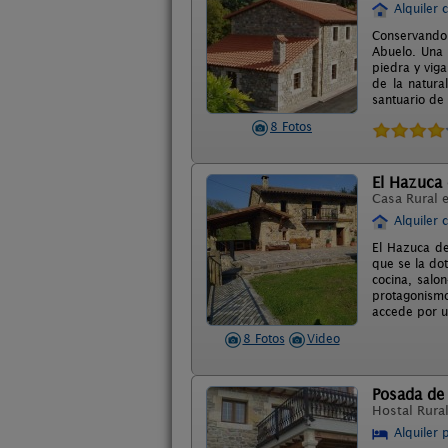
Alquiler 
Conservando 
Abuelo. Una 
piedra y vig
de la natura
santuario de 
8 Fotos
El Hazuca 
Casa Rural 
Alquiler 
El Hazuca de
que se la do
cocina, salo
protagonismo
accede por u
8 Fotos
Video
Posada de 
Hostal Rura
Alquiler 