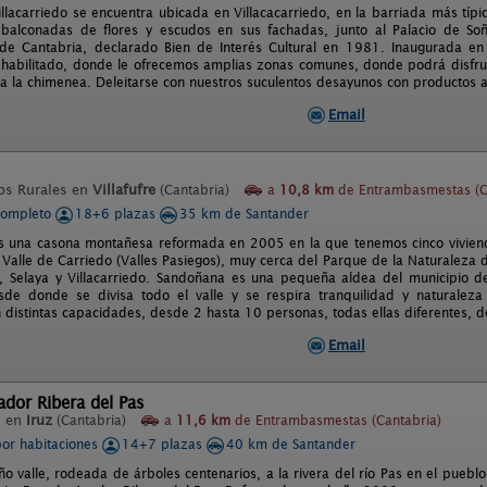
llacarriedo se encuentra ubicada en Villacacarriedo, en la barriada más típic
 balconadas de flores y escudos en sus fachadas, junto al Palacio de So
de Cantabria, declarado Bien de Interés Cultural en 1981. Inaugurada en
ehabilitado, donde le ofrecemos amplias zonas comunes, donde podrá disfruta
 a la chimenea. Deleitarse con nuestros suculentos desayunos con productos a
Email
os Rurales en
Villafufre
(Cantabria)
a
10,8 km
de Entrambasmestas (C
completo
18+6 plazas
35 km de Santander
es una casona montañesa reformada en 2005 en la que tenemos cinco vivien
l Valle de Carriedo (Valles Pasiegos), muy cerca del Parque de la Naturaleza
 Selaya y Villacarriedo. Sandoñana es una pequeña aldea del municipio de 
sde donde se divisa todo el valle y se respira tranquilidad y naturalez
n distintas capacidades, desde 2 hasta 10 personas, todas ellas diferentes, d
Email
dor Ribera del Pas
l en
Iruz
(Cantabria)
a
11,6 km
de Entrambasmestas (Cantabria)
por habitaciones
14+7 plazas
40 km de Santander
o valle, rodeada de árboles centenarios, a la rivera del río Pas en el pueb