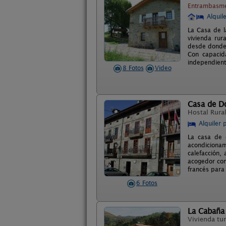
Entrambasmes
Alquil
La Casa de l
vivienda rur
desde donde 
Con capacid
independient
8 Fotos
Video
Casa de 
Hostal Rura
Alquiler 
La casa de 
acondicionam
calefacción,
acogedor come
francés para
6 Fotos
La Cabaña 
Vivienda tur