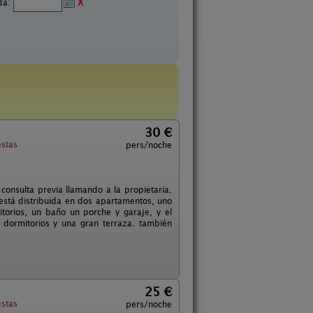
ida:
X
30 €
stas
pers/noche
onsulta previa llamando a la propietaria.
a está distribuida en dos apartamentos, uno
torios, un baño un porche y garaje, y el
s dormitorios y una gran terraza. también
25 €
stas
pers/noche