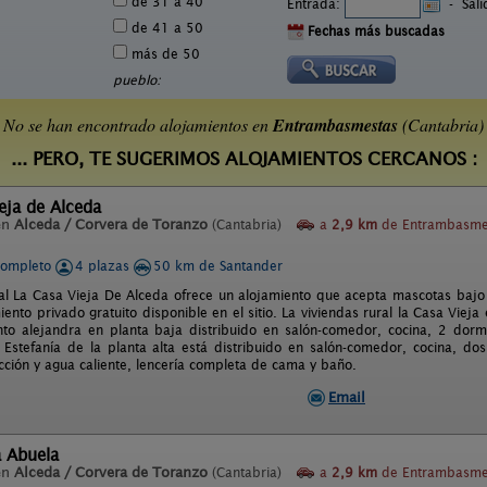
de 31 a 40
Entrada:
-
Sal
de 41 a 50
Fechas más buscadas
más de 50
pueblo:
No se han encontrado alojamientos en
Entrambasmestas
(Cantabria)
... PERO, TE SUGERIMOS ALOJAMIENTOS CERCANOS :
eja de Alceda
en
Alceda / Corvera de Toranzo
(Cantabria)
a
2,9 km
de Entrambasme
completo
4 plazas
50 km de Santander
al La Casa Vieja De Alceda ofrece un alojamiento que acepta mascotas bajo c
nto privado gratuito disponible en el sitio. La viviendas rural la Casa Viej
to alejandra en planta baja distribuido en salón-comedor, cocina, 2 dormi
Estefanía de la planta alta está distribuido en salón-comedor, cocina, do
acción y agua caliente, lencería completa de cama y baño.
Email
a Abuela
en
Alceda / Corvera de Toranzo
(Cantabria)
a
2,9 km
de Entrambasme