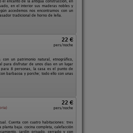
el encanto de la antigua construcción, en
ado, en el interior sus maderas nobles y
 Según accedemos nos encontramos con un
asador tradicional de horno de leña.
22 €
pers/noche
con un patrimonio natural, etnográfico,
al para disfrutar de unos dias en un lugar
 para 8 personas, la casa es el punto de
con barbacoa y porche; todo ello con unas
22 €
ria)
pers/noche
ual. Cuenta con cuatro habitaciones: tres
 planta baja. cocina completa, calefacción
camiento, jardín privado, cerrado y con