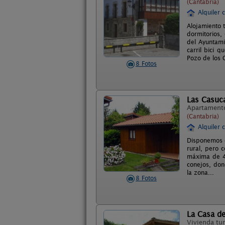
(Cantabria)
Alquiler 
Alojamiento t
dormitorios,
del Ayuntami
carril bici 
Pozo de los C
8 Fotos
Las Casuca
Apartament
(Cantabria)
Alquiler 
Disponemos d
rural, pero 
máxima de 4 
conejos, don
la zona...
8 Fotos
La Casa de
Vivienda tur