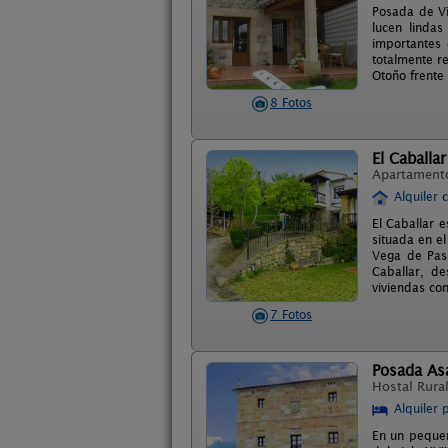
Posada de Vi
lucen lindas
importantes 
totalmente r
Otoño frente
8 Fotos
El Caballar
Apartament
Alquiler 
El Caballar 
situada en e
Vega de Pas,
Caballar, de
viviendas co
7 Fotos
Posada Asa
Hostal Rura
Alquiler 
En un pequeñ