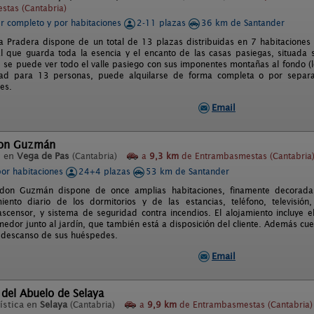
tas (Cantabria)
er completo y por habitaciones
2-11 plazas
36 km de Santander
a Pradera dispone de un total de 13 plazas distribuidas en 7 habitaciones
al que guarda toda la esencia y el encanto de las casas pasiegas, situada so
se puede ver todo el valle pasiego con sus imponentes montañas al fondo (lo
ad para 13 personas, puede alquilarse de forma completa o por separ
es.
Email
Don Guzmán
l en
Vega de Pas
(Cantabria)
a
9,3 km
de Entrambasmestas (Cantabria
por habitaciones
24+4 plazas
53 km de Santander
don Guzmán dispone de once amplias habitaciones, finamente decoradas
iento diario de los dormitorios y de las estancias, teléfono, televisión
 ascensor, y sistema de seguridad contra incendios. El alojamiento incluye
dor junto al jardín, que también está a disposición del cliente. Además cuen
 descanso de sus huéspedes.
Email
del Abuelo de Selaya
ística en
Selaya
(Cantabria)
a
9,9 km
de Entrambasmestas (Cantabria)