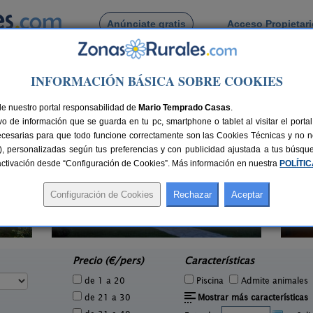
Anúnciate gratis
Acceso Propietar
Busca por pueblo
INFORMACIÓN BÁSICA SOBRE COOKIES
s
 de Entrambasmestas
de nuestro portal responsabilidad de
Mario Temprado Casas
.
o de información que se guarda en tu pc, smartphone o tablet al visitar el port
ecesarias para que todo funcione correctamente son las Cookies Técnicas y no ne
rias), personalizadas según tus preferencias y con publicidad ajustada a tus búsq
sactivación desde “Configuración de Cookies”. Más información en nuestra
POLÍTI
El Trineo de Campoo
1 pers.
10-18+2 pers.
24 €
28 €
Suano (Cantabria)
e
desde
Precio (€/pers)
Características
de 1 a 20
Piscina
Admite animales
de 21 a 30
Mostrar más características