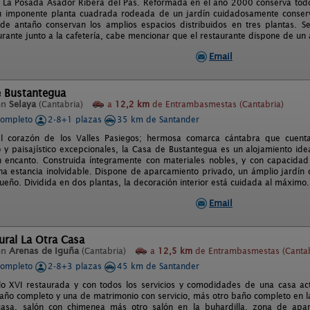
II La Posada Asador Ribera del Pas. Reformada en el año 2000 conserva todo 
su imponente planta cuadrada rodeada de un jardín cuidadosamente conserv
 de antaño conservan los amplios espacios distribuidos en tres plantas.
urante junto a la cafetería, cabe mencionar que el restaurante dispone de un 
Email
e Bustantegua
en
Selaya
(Cantabria)
a
12,2 km
de Entrambasmestas (Cantabria)
completo
2-8+1 plazas
35 km de Santander
el corazón de los Valles Pasiegos; hermosa comarca cántabra que cuenta 
 y paisajístico excepcionales, la Casa de Bustantegua es un alojamiento ide
 encanto. Construida íntegramente con materiales nobles, y con capacidad
na estancia inolvidable. Dispone de aparcamiento privado, un ámplio jardín 
ueño. Dividida en dos plantas, la decoración interior está cuidada al máximo.
Email
ural La Otra Casa
en
Arenas de Iguña
(Cantabria)
a
12,5 km
de Entrambasmestas (Cantab
completo
2-8+3 plazas
45 km de Santander
lo XVI restaurada y con todos los servicios y comodidades de una casa act
año completo y una de matrimonio con servicio, más otro baño completo en la
casa, salón con chimenea más otro salón en la buhardilla, zona de apar