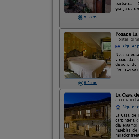
barbacoa… Si
granja de ove
8 Fotos
Posada La
Hostal Rura
Alquiler 
Nuestra posa
y cuidadas c
dispone de b
Prehistóricas
8 Fotos
La Casa de
Casa Rural 
Alquiler 
La Casa de H
carpintería 
día estamos 
muebles de 
mirador fren