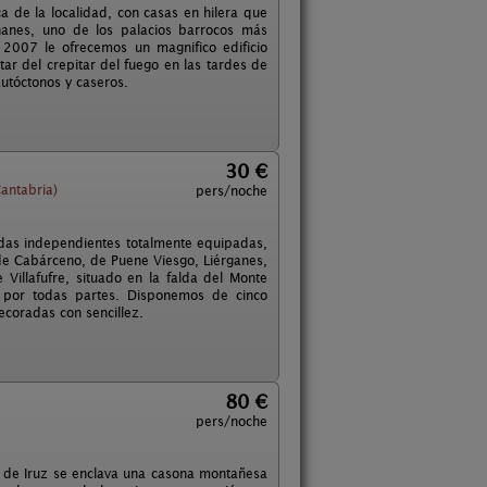
a de la localidad, con casas en hilera que
ñanes, uno de los palacios barrocos más
 2007 le ofrecemos un magnifico edificio
r del crepitar del fuego en las tardes de
utóctonos y caseros.
30 €
antabria)
pers/noche
das independientes totalmente equipadas,
 de Cabárceno, de Puene Viesgo, Liérganes,
Villafufre, situado en la falda del Monte
a por todas partes. Disponemos de cinco
ecoradas con sencillez.
80 €
pers/noche
lo de Iruz se enclava una casona montañesa