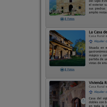
del siglo XV
el exterior 
sus piedras
amplio resta
8 Fotos
La Casa d
Casa Rural 
Alquiler 
Situada en 
gastronómico
mágico y con
partida de u
vistas de ens
8 Fotos
Vivienda R
Casa Rural 
Alquiler 
Casa del sig
dobles con b
en toda la 