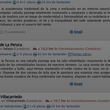
completo
4-8+2 plazas
30 km de Santander
la arquitectura tradicional de la zona y enclavada en un entorno natural
singular cabaña pasiega totalmente restaurada y equipada y decorada al mí
as de madera con un toque de modernidad y funcionalidad en su mobiliario e in
leza, las verdes praderas, el río y la tranquilidad del valle solamente pe
Valvanuz y por el susurro del viento.
Email
(3 comentarios)
de La Peruca
en
Selaya
(Cantabria)
a
10,3 km
de Entrambasmestas (Cantabria)
completo
2-9 plazas
42 km de Santander
Fechas Libres
 la Peruca es una cabaña pasiega que ha sido rehabilitada respetando la dis
tado de las comodidades basicas de nuestros tiempos. La casa consta de dos
n-comedor y baño; aquí hemos mantenido el estilo rústico de la casa, en el
. Dispone de dos cocinas de leña que le aportara una estancia mas acogedo
na bonita escalera de forja combinada con madera, dispone de cuatro habita
Email
Villacarriedo
l en
Villacarriedo
(Cantabria)
a
10,7 km
de Entrambasmestas (Cantabr
por habitaciones
21+9 plazas
30 km de Santander