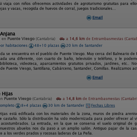
 viaja con niños ofrecemos actividades de agroturismo gratuitas para ello
jas y vacas, recogida de huevos de corral, juegos tradicionales...
Email
 Anjana
l en
Puente Viesgo
(Cantabria)
a
14,6 km
de Entrambasmestas (Cantab
por habitaciones
48+10 plazas
20 km de Santander
da se encuentra en el pueblo de Puente Viesgo. Muy cerca del Balneario de 
ada una diferente, con cuarto de baño, televisión y teléfono, y le podem
iblioteca, videoteca, aparcamientos gratuitos privados, jardines, etc..
 de Puente Viesgo, Santillana, Cabárceno, Santander, Comillas. Realizamos ac
Email
 Hijas
en
Puente Viesgo
(Cantabria)
a
14,8 km
de Entrambasmestas (Cantabri
completo
8+4 plazas
30 km de Santander
Fechas Libres
ijas está edificada con los materiales de la zona, muros de piedra arenisc
de castaño. Sólo la distribución ha sido modernizada para poder ofrecer al 
acostumbrados. La entrada, en la que se conserva el suelo original de g
nuestros abuelos nos da paso a un amplio salón. Antiguo pajar de la cas
te a los verdes prados y rocosas laderas de La Peña.