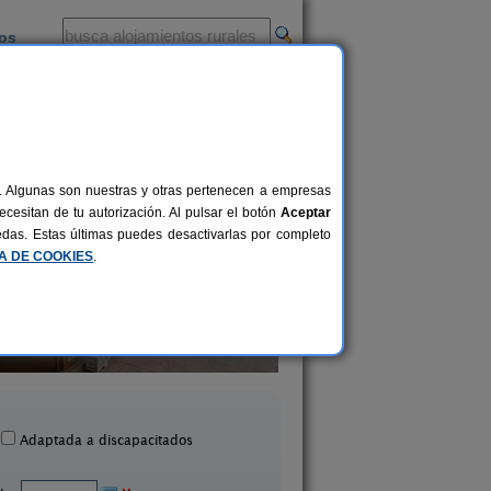
ios
-
al. Algunas son nuestras y otras pertenecen a empresas
cesitan de tu autorización. Al pulsar el botón
Aceptar
uedas. Estas últimas puedes desactivarlas por completo
CA DE COOKIES
.
La Plazuela
Apartamentos Vist
2-6+1 pers.
20 €
Quintana (Cantabria)
Isla (Cantabria)
desde
Adaptada a discapacitados