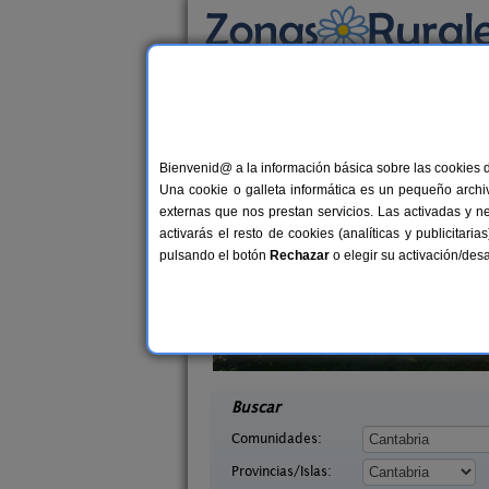
Busca por alojamiento
Alojamientos
>
Cantabria
> Entrambasmesta
Casas Rurales cerca
Bienvenid@ a la información básica sobre las cookies 
Una cookie o galleta informática es un pequeño archiv
externas que nos prestan servicios. Las activadas y n
activarás el resto de cookies (analíticas y publicita
pulsando el botón
Rechazar
o elegir su activación/de
o de Campoo
Casa Rural Campoo
20+1 pers.
33+
25 €
tabria)
Naveda (Cantabria)
desde
desd
Buscar
Comunidades:
Provincias/Islas: