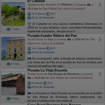
El Caballar
Apartamentos Rurales en
Villafufre
a
(Cantabria)
19,1 km
de San Miguel de Luena (Cantabria)
18+6 plazas
30 €
35 km de Santander
El Caballar es una casona montañesa reformada en
2005 en la que tenemos cinco viviendas independientes
7 Fotos
totalmente equipadas, situada en el V ...
Posada Asador Ribera del Pas
Hostal Rural en
Iruz
a
19,6 km
de San
(Cantabria)
Miguel de Luena (Cantabria)
14+7 plazas
80 €
40 km de Santander
En un pequeño valle, rodeada de árboles centenarios,
a la rivera del río Pas en el pueblo de Iruz se enclava una
8 Fotos
casona montañesa del siglo ...
Posada La Vieja Escuela
Hostal Rural en
San Roque de Riomiera
(Cantabria)
a
20,5 km
de San Miguel de Luena (Cantabria)
14 plazas
25 €
40 km de Santander
La Posada la Vieja Escuela se encuentra en el pueblo
de San Roque de Riomiera. Ofrece restaurante, bar,
8 Fotos
terraza y habitaciones con vistas al ...
Casa Rural Reserva Saja-Besaya