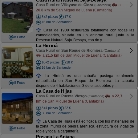
Casa Rural en
Villayuso de Cieza
a
(Cantabria)
20,8 km
de San Miguel de Luena (Cantabria)
8+2 plazas
17 €
46 km de Santander
Casa de 1900 restaurada totalmente con todas las
comodidades, situada en un entorno rural junto a la
8 Fotos
Reserva Natural Saja-Besaya, con río y ...
La Hirririá
Casa Rural en
San Roque de Riomiera
(Cantabria)
a
21,5 km
de San Miguel de Luena (Cantabria)
10+2 plazas
18 €
16 km de Santander
La Hirririá es una cabaña pasiega totalmente
rehabilitada en San Roque de Riomiera. La cabaña
8 Fotos
dispone de 4 habitaciones, 3 de ellas dobles y ...
La Casa de Hijas
Casa Rural en
Puente Viesgo
a
22,3
(Cantabria)
km
de San Miguel de Luena (Cantabria)
8+4 plazas
22 €
30 km de Santander
La Casa de Hijas está edificada con los materiales de
la zona, muros de piedra arenisca, estructura de vigas de
8 Fotos
roble y toda la carpintería ...
Posada La Anjana