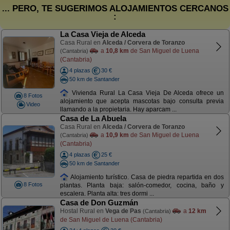
... PERO, TE SUGERIMOS ALOJAMIENTOS CERCANOS
:
La Casa Vieja de Alceda
Casa Rural en
Alceda / Corvera de Toranzo
a
10,8 km
de San Miguel de Luena
(Cantabria)
(Cantabria)
4 plazas
30 €
50 km de Santander
Vivienda Rural La Casa Vieja De Alceda ofrece un
8 Fotos
alojamiento que acepta mascotas bajo consulta previa
Video
llamando a la propietaria. Hay aparcam ...
Casa de La Abuela
Casa Rural en
Alceda / Corvera de Toranzo
a
10,9 km
de San Miguel de Luena
(Cantabria)
(Cantabria)
4 plazas
25 €
50 km de Santander
Alojamiento turístico. Casa de piedra repartida en dos
8 Fotos
plantas. Planta baja: salón-comedor, cocina, baño y
escalera. Planta alta: tres dormi ...
Casa de Don Guzmán
Hostal Rural en
Vega de Pas
a
12 km
(Cantabria)
de San Miguel de Luena (Cantabria)