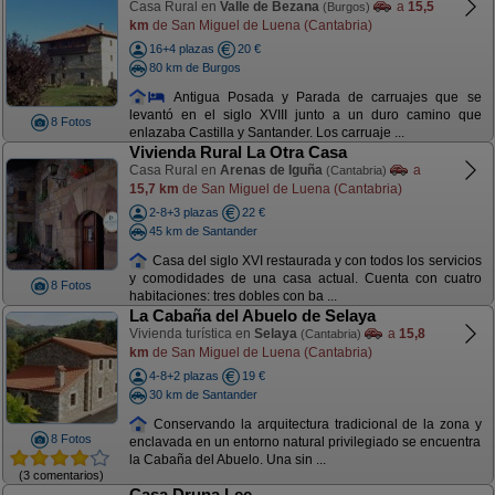
Casa Rural en
Valle de Bezana
a
15,5
(Burgos)
km
de San Miguel de Luena (Cantabria)
16+4 plazas
20 €
80 km de Burgos
Antigua Posada y Parada de carruajes que se
levantó en el siglo XVIII junto a un duro camino que
8 Fotos
enlazaba Castilla y Santander. Los carruaje ...
Vivienda Rural La Otra Casa
Casa Rural en
Arenas de Iguña
a
(Cantabria)
15,7 km
de San Miguel de Luena (Cantabria)
2-8+3 plazas
22 €
45 km de Santander
Casa del siglo XVI restaurada y con todos los servicios
y comodidades de una casa actual. Cuenta con cuatro
8 Fotos
habitaciones: tres dobles con ba ...
La Cabaña del Abuelo de Selaya
Vivienda turística en
Selaya
a
15,8
(Cantabria)
km
de San Miguel de Luena (Cantabria)
4-8+2 plazas
19 €
30 km de Santander
Conservando la arquitectura tradicional de la zona y
8 Fotos
enclavada en un entorno natural privilegiado se encuentra
la Cabaña del Abuelo. Una sin ...
(3 comentarios)
Casa Druna Lee