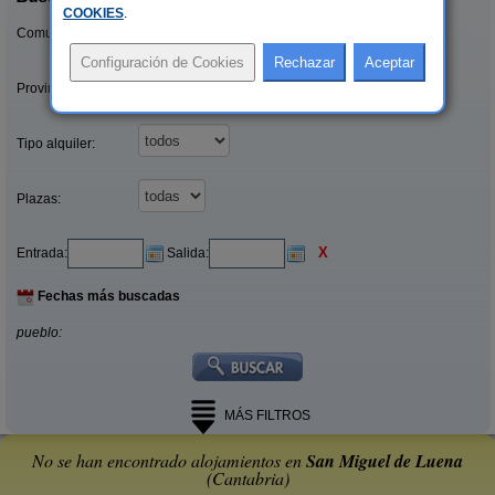
COOKIES
.
Comunidades:
Provincias/Islas:
Tipo alquiler:
Plazas:
X
Entrada:
Salida:
Fechas más buscadas
pueblo:
MÁS FILTROS
No se han encontrado alojamientos en
San Miguel de Luena
(Cantabria)