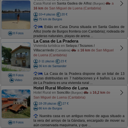
Casa Rural en
Santa Gadea de Alfoz
a
(Burgos)
16 km
de San Miguel de Luena (Cantabria)
10+4 plazas
20 €
75 km de Burgos
Estás en Casa Druna situada en Santa Gadea de
Alfoz (norte de Burgos frontera con Cantabria); rodeada de
8 Fotos
praderas naturales, playas de arena ...
La Casa de La Pradera
Vivienda turística en
Selaya / Tezanos /
Villacarriedo
a
16 km
de San Miguel
(Cantabria)
de Luena (Cantabria)
2-11 plazas
23 €
36 km de Santander
La Casa de la Pradera dispone de un total de 13
8 Fotos
plazas distribuidas en 7 habitaciones y 4 baños. La casa
Video
de La Pradera es una vivienda rural ...
Hotel Rural Molino de Luna
Hotel Rural en
Soncillo
a
16,2 km
de
(Burgos)
San Miguel de Luena (Cantabria)
18-28 plazas
27 €
86 km de Burgos
Nuestra casa es un antiguo molino de agua situado a
la vera del arroyo de la Gándara, encargado de mover su
8 Fotos
aún conservada maquinaria, y que ...