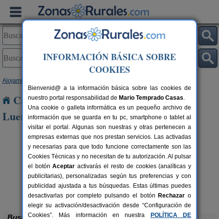
INFORMACIÓN BÁSICA SOBRE
COOKIES
Alojamientos
>
Cantabria
> San Miguel de Luena
Bienvenid@ a la información básica sobre las cookies de
Casas Rurales cerca de San Miguel de
nuestro portal responsabilidad de
Mario Temprado Casas
.
Una cookie o galleta informática es un pequeño archivo de
Luena
información que se guarda en tu pc, smartphone o tablet al
visitar el portal. Algunas son nuestras y otras pertenecen a
empresas externas que nos prestan servicios. Las activadas
y necesarias para que todo funcione correctamente son las
Cookies Técnicas y no necesitan de tu autorización. Al pulsar
el botón
Aceptar
activarás el resto de cookies (analíticas y
publicitarias), personalizadas según tus preferencias y con
publicidad ajustada a tus búsquedas. Estas últimas puedes
La Casa del Lago de Campoo
rs.
20+1 pers.
 €
25 €
Orzales (Cantabria)
desde
desactivarlas por completo pulsando el botón
Rechazar
o
elegir su activación/desactivación desde “Configuración de
Cookies”. Más información en nuestra
POLÍTICA DE
Buscar