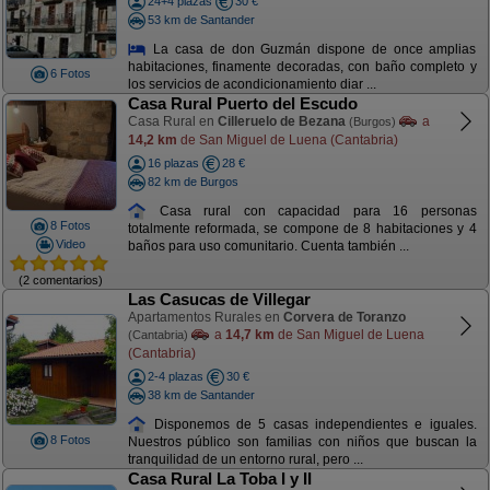
24+4 plazas
30 €
53 km de Santander
La casa de don Guzmán dispone de once amplias
habitaciones, finamente decoradas, con baño completo y
6 Fotos
los servicios de acondicionamiento diar ...
Casa Rural Puerto del Escudo
Casa Rural en
Cilleruelo de Bezana
a
(Burgos)
14,2 km
de San Miguel de Luena (Cantabria)
16 plazas
28 €
82 km de Burgos
Casa rural con capacidad para 16 personas
8 Fotos
totalmente reformada, se compone de 8 habitaciones y 4
Video
baños para uso comunitario. Cuenta también ...
(2 comentarios)
Las Casucas de Villegar
Apartamentos Rurales en
Corvera de Toranzo
a
14,7 km
de San Miguel de Luena
(Cantabria)
(Cantabria)
2-4 plazas
30 €
38 km de Santander
Disponemos de 5 casas independientes e iguales.
8 Fotos
Nuestros público son familias con niños que buscan la
tranquilidad de un entorno rural, pero ...
Casa Rural La Toba I y II