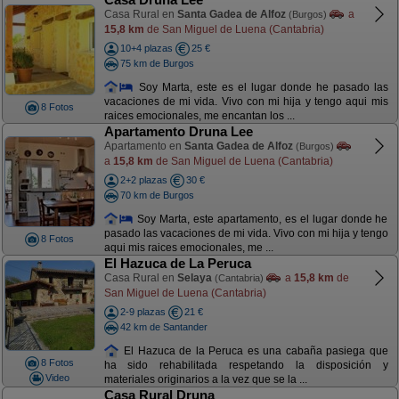
Casa Rural en
Santa Gadea de Alfoz
a
(Burgos)
15,8 km
de San Miguel de Luena (Cantabria)
10+4 plazas
25 €
75 km de Burgos
Soy Marta, este es el lugar donde he pasado las
vacaciones de mi vida. Vivo con mi hija y tengo aqui mis
8 Fotos
raices emocionales, me encantan los ...
Apartamento Druna Lee
Apartamento en
Santa Gadea de Alfoz
(Burgos)
a
15,8 km
de San Miguel de Luena (Cantabria)
2+2 plazas
30 €
70 km de Burgos
Soy Marta, este apartamento, es el lugar donde he
pasado las vacaciones de mi vida. Vivo con mi hija y tengo
8 Fotos
aqui mis raices emocionales, me ...
El Hazuca de La Peruca
Casa Rural en
Selaya
a
15,8 km
de
(Cantabria)
San Miguel de Luena (Cantabria)
2-9 plazas
21 €
42 km de Santander
El Hazuca de la Peruca es una cabaña pasiega que
8 Fotos
ha sido rehabilitada respetando la disposición y
Video
materiales originarios a la vez que se la ...
Casa Rural Druna