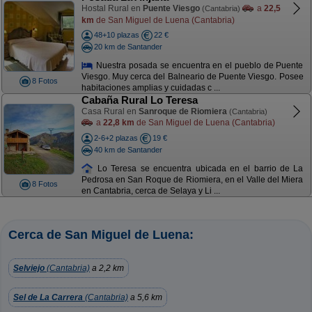
Hostal Rural en
Puente Viesgo
a
22,5
(Cantabria)
km
de San Miguel de Luena (Cantabria)
48+10 plazas
22 €
20 km de Santander
Nuestra posada se encuentra en el pueblo de Puente
Viesgo. Muy cerca del Balneario de Puente Viesgo. Posee
8 Fotos
habitaciones amplias y cuidadas c ...
Cabaña Rural Lo Teresa
Casa Rural en
Sanroque de Riomiera
(Cantabria)
a
22,8 km
de San Miguel de Luena (Cantabria)
2-6+2 plazas
19 €
40 km de Santander
Lo Teresa se encuentra ubicada en el barrio de La
Pedrosa en San Roque de Riomiera, en el Valle del Miera
8 Fotos
en Cantabria, cerca de Selaya y Li ...
Cerca de San Miguel de Luena:
Selviejo
(Cantabria)
a 2,2 km
Sel de La Carrera
(Cantabria)
a 5,6 km