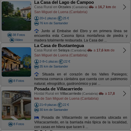
La Casa del Lago de Campoo
Casa Rural en
Orzales
a
16,7 km
de
(Cantabria)
San Miguel de Luena (Cantabria)
20+1 plazas
25 €
76 km de Santander
Junto al Embalse del Ebro y en primera línea se
38 Fotos
encuentra esta Casona típica montañesa de piedra y
Video
madera totalmente restaurada. La Casa del ...
La Casa de Bustantegua
Casa Rural en
Selaya
a
17,6 km
de
(Cantabria)
San Miguel de Luena (Cantabria)
2-8+1 plazas
22 €
35 km de Santander
Situada en el corazón de los Valles Pasiegos;
hermosa comarca cántabra que cuenta con un patrimonio
8 Fotos
natural, etnográfico, gastronómico y pai ...
Posada de Villacarriedo
Hostal Rural en
Villacarriedo
a
17,8
(Cantabria)
km
de San Miguel de Luena (Cantabria)
21+9 plazas
22 €
30 km de Santander
Posada de Villacarriedo se encuentra ubicada en
Villacacarriedo, en la barriada más típica de la localidad,
8 Fotos
con casas en hilera que lucen li ...