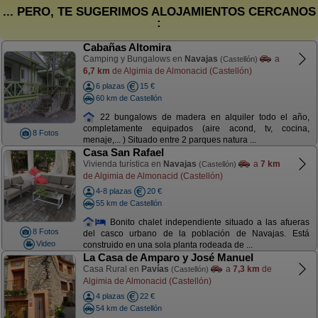
... PERO, TE SUGERIMOS ALOJAMIENTOS CERCANOS
:
Cabañas Altomira
Camping y Bungalows en
Navajas
a
(Castellón)
6,7 km
de Algimia de Almonacid (Castellón)
6 plazas
15 €
60 km de Castellón
22 bungalows de madera en alquiler todo el año,
completamente equipados (aire acond, tv, cocina,
8 Fotos
menaje,... ) Situado entre 2 parques natura ...
Casa San Rafael
Vivienda turística en
Navajas
a
7 km
(Castellón)
de Algimia de Almonacid (Castellón)
4-8 plazas
20 €
55 km de Castellón
Bonito chalet independiente situado a las afueras
8 Fotos
del casco urbano de la población de Navajas. Está
Video
construido en una sola planta rodeada de ...
La Casa de Amparo y José Manuel
Casa Rural en
Pavías
a
7,3 km
de
(Castellón)
Algimia de Almonacid (Castellón)
4 plazas
22 €
54 km de Castellón