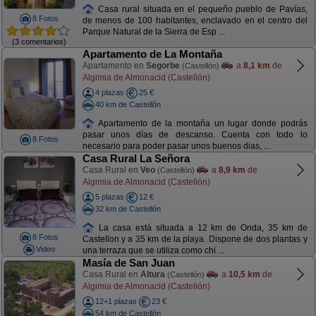
Casa rural situada en el pequeño pueblo de Pavías,
8 Fotos
de menos de 100 habitantes, enclavado en el centro del
Parque Natural de la Sierra de Esp ...
(3 comentarios)
Apartamento de La Montaña
Apartamento en
Segorbe
a
8,1 km
de
(Castellón)
Algimia de Almonacid (Castellón)
4 plazas
25 €
40 km de Castellón
Apartamento de la montaña un lugar donde podrás
pasar unos días de descanso. Cuenta con todo lo
8 Fotos
necesario para poder pasar unos buenos dias, ...
Casa Rural La Señora
Casa Rural en
Veo
a
8,9 km
de
(Castellón)
Algimia de Almonacid (Castellón)
5 plazas
12 €
32 km de Castellón
La casa está situada a 12 km de Onda, 35 km de
8 Fotos
Castellon y a 35 km de la playa. Dispone de dos plantas y
Video
una terraza que se utiliza como chi ...
Masía de San Juan
Casa Rural en
Altura
a
10,5 km
de
(Castellón)
Algimia de Almonacid (Castellón)
12+1 plazas
23 €
54 km de Castellón