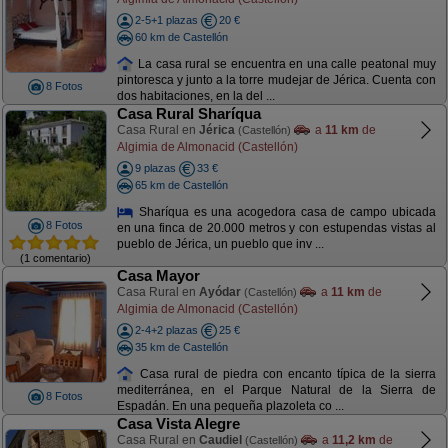
2-5+1 plazas
20 €
60 km de Castellón
La casa rural se encuentra en una calle peatonal muy
pintoresca y junto a la torre mudejar de Jérica. Cuenta con
8 Fotos
dos habitaciones, en la del ...
Casa Rural Sharíqua
Casa Rural en
Jérica
a
11 km
de
(Castellón)
Algimia de Almonacid (Castellón)
9 plazas
33 €
65 km de Castellón
Sharíqua es una acogedora casa de campo ubicada
8 Fotos
en una finca de 20.000 metros y con estupendas vistas al
pueblo de Jérica, un pueblo que inv ...
(1 comentario)
Casa Mayor
Casa Rural en
Ayódar
a
11 km
de
(Castellón)
Algimia de Almonacid (Castellón)
2-4+2 plazas
25 €
35 km de Castellón
Casa rural de piedra con encanto típica de la sierra
mediterránea, en el Parque Natural de la Sierra de
8 Fotos
Espadán. En una pequeña plazoleta co ...
Casa Vista Alegre
Casa Rural en
Caudiel
a
11,2 km
de
(Castellón)