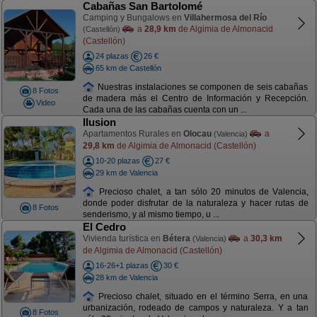
Cabañas San Bartolomé
Camping y Bungalows en
Villahermosa del Río
a
28,9 km
de Algimia de Almonacid
(Castellón)
(Castellón)
24 plazas
26 €
65 km de Castellón
Nuestras instalaciones se componen de seis cabañas
8 Fotos
de madera más el Centro de Información y Recepción.
Video
Cada una de las cabañas cuenta con un ...
Ilusion
Apartamentos Rurales en
Olocau
a
(Valencia)
29,8 km
de Algimia de Almonacid (Castellón)
10-20 plazas
27 €
29 km de Valencia
Precioso chalet, a tan sólo 20 minutos de Valencia,
donde poder disfrutar de la naturaleza y hacer rutas de
8 Fotos
senderismo, y al mismo tiempo, u ...
El Cedro
Vivienda turística en
Bétera
a
30,3 km
(Valencia)
de Algimia de Almonacid (Castellón)
16-26+1 plazas
30 €
28 km de Valencia
Precioso chalet, situado en el término Serra, en una
urbanización, rodeado de campos y naturaleza. Y a tan
8 Fotos