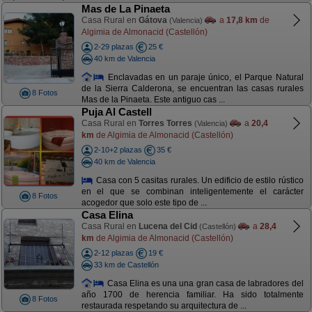
Mas de La Pinaeta
Casa Rural en
Gátova
a
17,8 km
de
(Valencia)
Algimia de Almonacid (Castellón)
2-29 plazas
25 €
40 km de Valencia
Enclavadas en un paraje único, el Parque Natural
de la Sierra Calderona, se encuentran las casas rurales
8 Fotos
Mas de la Pinaeta. Este antiguo cas ...
Puja Al Castell
Casa Rural en
Torres Torres
a
20,4
(Valencia)
km
de Algimia de Almonacid (Castellón)
2-10+2 plazas
35 €
40 km de Valencia
Casa con 5 casitas rurales. Un edificio de estilo rústico
en el que se combinan inteligentemente el carácter
8 Fotos
acogedor que solo este tipo de ...
Casa Elina
Casa Rural en
Lucena del Cid
a
28,4
(Castellón)
km
de Algimia de Almonacid (Castellón)
2-12 plazas
19 €
33 km de Castellón
Casa Elina es una una gran casa de labradores del
año 1700 de herencia familiar. Ha sido totalmente
8 Fotos
restaurada respetando su arquitectura de ...