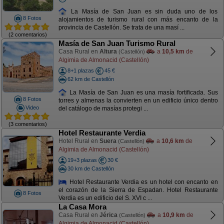
La Masía de San Juan es sin duda uno de los
8 Fotos
alojamientos de turismo rural con más encanto de la
provincia de Castellón. Se trata de una masí ...
(2 comentarios)
Masía de San Juan Turismo Rural
Casa Rural en
Altura
a
10,5 km
de
(Castellón)
Algimia de Almonacid (Castellón)
8+1 plazas
45 €
62 km de Castellón
La Masía de San Juan es una masía fortificada. Sus
8 Fotos
torres y almenas la convierten en un edificio único dentro
Video
del catálogo de masías protegi ...
(3 comentarios)
Hotel Restaurante Verdia
Hotel Rural en
Suera
a
10,6 km
de
(Castellón)
Algimia de Almonacid (Castellón)
19+3 plazas
30 €
30 km de Castellón
Hotel Restaurante Verdia es un hotel con encanto en
el corazón de la Sierra de Espadan. Hotel Restaurante
8 Fotos
Verdia es un edificio del S. XVI c ...
La Casa Mora
Casa Rural en
Jérica
a
10,9 km
de
(Castellón)
Algimia de Almonacid (Castellón)