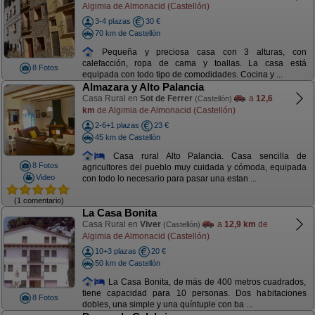
Algimia de Almonacid (Castellón)
3-4 plazas
30 €
70 km de Castellón
Pequeña y preciosa casa con 3 alturas, con
calefacción, ropa de cama y toallas. La casa está
8 Fotos
equipada con todo tipo de comodidades. Cocina y ...
Almazara y Alto Palancia
Casa Rural en
Sot de Ferrer
a
12,6
(Castellón)
km
de Algimia de Almonacid (Castellón)
2-6+1 plazas
23 €
45 km de Castellón
Casa rural Alto Palancia. Casa sencilla de
8 Fotos
agricultores del pueblo muy cuidada y cómoda, equipada
Video
con todo lo necesario para pasar una estan ...
(1 comentario)
La Casa Bonita
Casa Rural en
Viver
a
12,9 km
de
(Castellón)
Algimia de Almonacid (Castellón)
10+3 plazas
20 €
50 km de Castellón
La Casa Bonita, de más de 400 metros cuadrados,
tiene capacidad para 10 personas. Dos habitaciones
8 Fotos
dobles, una simple y una quíntuple con ba ...