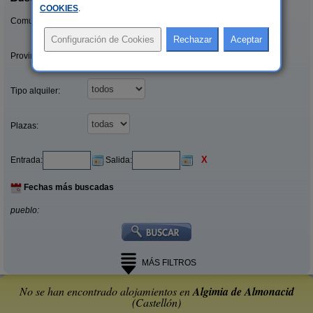
COOKIES
.
Comunidades:
Provincias/Islas:
Tipo alquiler:
Plazas:
X
Entrada:
Salida:
Fechas más buscadas
pueblo:
MÁS FILTROS
No se han encontrado alojamientos en
Algimia de Almonacid
(Castellón)