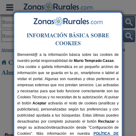
INFORMACIÓN BÁSICA SOBRE
COOKIES
Alojamientos
>
Comunidad Valenciana
>
Castellón
> Algimia de Almonacid
Bienvenid@ a la información básica sobre las cookies de
Casas Rurales cerca de Algimia de
nuestro portal responsabilidad de
Mario Temprado Casas
.
Una cookie o galleta informática es un pequeño archivo de
Almonacid
información que se guarda en tu pc, smartphone o tablet al
visitar el portal. Algunas son nuestras y otras pertenecen a
empresas externas que nos prestan servicios. Las activadas
y necesarias para que todo funcione correctamente son las
Cookies Técnicas y no necesitan de tu autorización. Al pulsar
el botón
Aceptar
activarás el resto de cookies (analíticas y
publicitarias), personalizadas según tus preferencias y con
A
rs.
 €
publicidad ajustada a tus búsquedas. Estas últimas puedes
Casa Rural Barbera
6 pers.
20 €
Les Coves de Vinromá (Castellón)
desde
desactivarlas por completo pulsando el botón
Rechazar
o
elegir su activación/desactivación desde “Configuración de
Cookies”. Más información en nuestra
POLÍTICA DE
Buscar