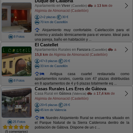
Duque de Calabria
Apartamento en
Viver
a
13 km
de
(Castellón)
Algimia de Almonacid (Castellón)
2+2 plazas
30 €
70 km de Castellón
Alojamiento muy confortable. Calefacción para el
invierno y aislado térmicamente para el verano. Ideal para
8 Fotos
una pareja, baño en habitación y ...
El Castellet
Apartamentos Rurales en
Fanzara
a
(Castellón)
15,8 km
de Algimia de Almonacid (Castellón)
47+3 plazas
20 €
33 km de Castellón
Antigua casa cuartel restaurada como
apartamentos rurales, cuenta con 47 plazas distribuidas
8 Fotos
en 8 apartamentos de 4 y 6 plazas totalmente eq ...
Casas Rurales Les Eres de Gátova
Casa Rural en
Gátova
a
17,4 km
de
(Valencia)
Algimia de Almonacid (Castellón)
20+5 plazas
28 €
45 km de Valencia
Nuestro Alojamiento Rural se encuentra situado en
25 Fotos
el Parque Natural de la Sierra Calderona dentro de la
población de Gátova. Dispone de un c ...
(5 comentarios)