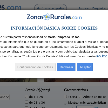
Anúnciate gratis
Acceso Propietar
Busca por pueblo
INFORMACIÓN BÁSICA SOBRE COOKIES
tellón
> Peñalba
de Peñalba
de nuestro portal responsabilidad de
Mario Temprado Casas
.
o de información que se guarda en tu pc, smartphone o tablet al visitar el port
ecesarias para que todo funcione correctamente son las Cookies Técnicas y no ne
rias), personalizadas según tus preferencias y con publicidad ajustada a tus búsq
sactivación desde “Configuración de Cookies”. Más información en nuestra
POLÍTI
La Casa Mora
4 pers.
2-5+1 pers.
18 €
20 €
Jérica (Castellón)
e
desde
Precio (€/pers)
Características
de 1 a 20
Piscina
Admite animales
de 21 a 30
Mostrar más características