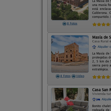
La Masía de 
una masía fo
está enclava
Calderona. C
compartido. 
8 Fotos
Masía de S
Casa Rural 
Alquiler 
La Masía de S
protegidas d
2, 5 km de S
sierra pero 
estratégica.
8 Fotos
Video
Casa San R
Vivienda tur
Alquil
Bonito chale
rodeada de j