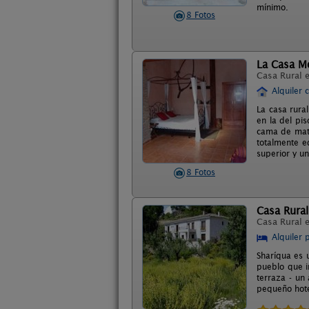
mínimo.
8 Fotos
La Casa M
Casa Rural 
Alquiler 
La casa rura
en la del pi
cama de matr
totalmente e
superior y un
8 Fotos
Casa Rural
Casa Rural 
Alquiler 
Sharíqua es 
pueblo que i
terraza - un
pequeño hotel