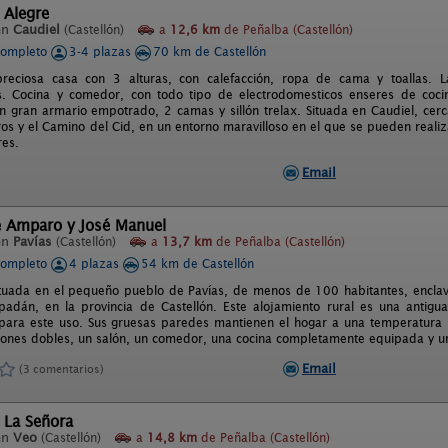
 Alegre
en
Caudiel
(Castellón)
a
12,6 km
de Peñalba (Castellón)
completo
3-4 plazas
70 km de Castellón
reciosa casa con 3 alturas, con calefacción, ropa de cama y toallas. 
 Cocina y comedor, con todo tipo de electrodomesticos enseres de cocina
on gran armario empotrado, 2 camas y sillón trelax. Situada en Caudiel, cer
os y el Camino del Cid, en un entorno maravilloso en el que se pueden realiza
res.
Email
e Amparo y José Manuel
en
Pavías
(Castellón)
a
13,7 km
de Peñalba (Castellón)
completo
4 plazas
54 km de Castellón
ituada en el pequeño pueblo de Pavías, de menos de 100 habitantes, enclav
padán, en la provincia de Castellón. Este alojamiento rural es una antig
 para este uso. Sus gruesas paredes mantienen el hogar a una temperatura 
iones dobles, un salón, un comedor, una cocina completamente equipada y u
Email
(3 comentarios)
 La Señora
en
Veo
(Castellón)
a
14,8 km
de Peñalba (Castellón)