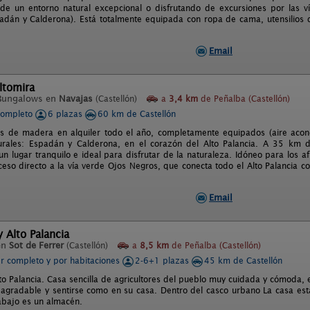
 de un entorno natural excepcional o disfrutando de excursiones por las v
adán y Calderona). Está totalmente equipada con ropa de cama, utensilios de
Email
ltomira
Bungalows en
Navajas
(Castellón)
a
3,4 km
de Peñalba (Castellón)
completo
6 plazas
60 km de Castellón
 de madera en alquiler todo el año, completamente equipados (aire acond, 
urales: Espadán y Calderona, en el corazón del Alto Palancia. A 35 km
un lugar tranquilo e ideal para disfrutar de la naturaleza. Idóneo para los 
Acceso directo a la vía verde Ojos Negros, que conecta todo el Alto Palancia 
Email
 Alto Palancia
en
Sot de Ferrer
(Castellón)
a
8,5 km
de Peñalba (Castellón)
er completo y por habitaciones
2-6+1 plazas
45 km de Castellón
lto Palancia. Casa sencilla de agricultores del pueblo muy cuidada y cómoda,
 agradable y sentirse como en su casa. Dentro del casco urbano La casa está
abajo es un almacén.