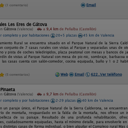
Email
(1 comentario)
les Les Eres de Gátova
en
Gátova
(Valencia)
a
9,4 km
de Peñalba (Castellón)
er completo y por habitaciones
20+5 plazas
45 km de Valencia
amiento Rural se encuentra situado en el Parque Natural de la Sierra Cal
n conjunto de 7 casas rurales con vistas al Parque y separadas unas de ot
o y pista de coches teledirigidos, plaza peatonal con mesas y bancos de ja
rdín de vistas al Parque Natural con mesa de pic-nic, sombraje, barbacoa 
las casas cuenta con salón-comedor, cocina equipada, baño y 1 o 2 habita
Web
Email
622..Ver teléfono
(5 comentarios)
Pinaeta
en
Gátova
(Valencia)
a
9,7 km
de Peñalba (Castellón)
er completo y por habitaciones
2-29 plazas
40 km de Valencia
n un paraje único, el Parque Natural de la Sierra Calderona, se encuentran 
erío de montaña, resguardado en la falda de la montaña, nos ofrece un i
belleza de su paisaje. Resultado de una profunda rehabilitación, ofrece
es, cuidadosamente equipadas, hasta el mínimo detalle, para envolverle en 
as distintas casas de forma individual, o bien alquilar el Complejo rural Ma