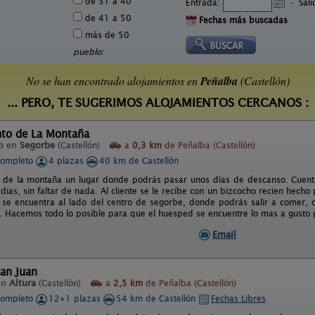
de 31 a 40
Entrada:
-
Sal
de 41 a 50
Fechas más buscadas
más de 50
pueblo:
No se han encontrado alojamientos en
Peñalba
(Castellón)
... PERO, TE SUGERIMOS ALOJAMIENTOS CERCANOS :
to de La Montaña
o en
Segorbe
(Castellón)
a
0,3 km
de Peñalba (Castellón)
completo
4 plazas
40 km de Castellón
de la montaña un lugar donde podrás pasar unos días de descanso. Cuenta
ias, sin faltar de nada. Al cliente se le recibe con un bizcocho recien hecho 
se encuentra al lado del centro de segorbe, donde podrás salir a comer,
 Hacemos todo lo posible para que el huesped se encuentre lo mas a gusto 
Email
an Juan
en
Altura
(Castellón)
a
2,5 km
de Peñalba (Castellón)
completo
12+1 plazas
54 km de Castellón
Fechas Libres