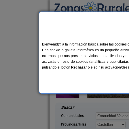
Busca por alojamiento
Alojamientos
>
Comunidad Valenciana
>
Cas
Casas Rurales cerca 
Bienvenid@ a la información básica sobre las cookies 
Una cookie o galleta informática es un pequeño archiv
externas que nos prestan servicios. Las activadas y n
activarás el resto de cookies (analíticas y publicita
pulsando el botón
Rechazar
o elegir su activación/de
El Pati de L
6+3 pers.
35 €
ta
Cases Rural Morella
2-2
desde
stellón)
Morella (Castellón)
desd
Buscar
Comunidades:
Provincias/Islas: