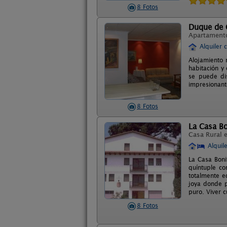
8 Fotos
Duque de 
Apartament
Alquiler 
Alojamiento 
habitación y
se puede dis
impresionant
8 Fotos
La Casa Bo
Casa Rural 
Alquil
La Casa Boni
quíntuple co
totalmente e
joya donde p
puro. Viver c
8 Fotos