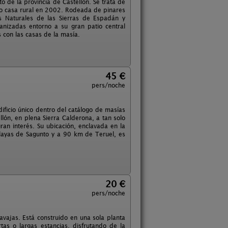
 de la provincia de Castellón. Se trata de
omo casa rural en 2002. Rodeada de pinares
s Naturales de las Sierras de Espadán y
anizadas entorno a su gran patio central
 con las casas de la masía.
45 €
pers/noche
dificio único dentro del catálogo de masías
lón, en plena Sierra Calderona, a tan solo
ran interés. Su ubicación, enclavada en la
playas de Sagunto y a 90 km de Teruel, es
20 €
pers/noche
avajas. Está construido en una sola planta
as o largas estancias, disfrutando de la