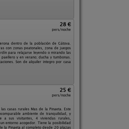
28 €
pers/noche
derona dentro de la población de Gátova.
ras con zonas peatonales, zona de juegos
rdín para relajarse leyendo o mirando las
o paellero y en verano; ducha y tumbonas.
ciones. Son de alquiler integro por casa
25 €
pers/noche
las casas rurales Mas de la Pinaeta. Este
ncomparable ambiente de tranquilidad, y
 a sus visitantes, 4 viviendas rurales,
un entorno acogedor. Tiene la posibilidad
s de la Pinaeta al completo desde 20 plazas