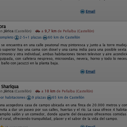
Email
ora
en
Jérica
(Castellón)
a
9,7 km
de Peñalba (Castellón)
completo
2-5+1 plazas
60 km de Castellón
l se encuentra en una calle peatonal muy pintoresca y junto a la torre mudej
so superior hay una cama con dosel y una cama india para una posible sexta
imonio y otra individual, ambas habitaciones tienen televisor y aire acondi
quipada, con cafetera nespreso, microondas, nevera, horno y todo lo neces
 baño con jacuzzi en la planta baja.
Email
 Sharíqua
en
Jérica
(Castellón)
a
10 km
de Peñalba (Castellón)
por habitaciones
9 plazas
65 km de Castellón
una acogedora casa de campo ubicada en una finca de 20.000 metros y con e
nvita a dar un paseo por sus calles, huertas y el río. La casa ofrece 4 habit
 amplio salón y un comedor, donde aparte del desayuno ofrecemos comidas y
 rural, ofreciendo tranquilidad, placer y el sabor de la vida del campo.