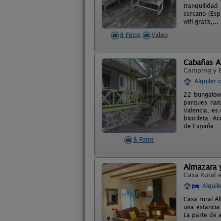
tranquilidad
cercano (Esp
wifi gratis,...
8 Fotos
Video
Cabañas A
Camping y 
Alquiler 
22 bungalows
parques nat
Valencia, es 
bicicileta. 
de España.
8 Fotos
Almazara y
Casa Rural 
Alquil
Casa rural A
una estancia
La parte de 