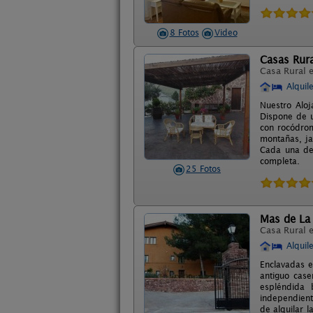
8 Fotos
Video
Casas Rura
Casa Rural 
Alquil
Nuestro Aloj
Dispone de u
con rocódrom
montañas, ja
Cada una de 
completa.
25 Fotos
Mas de La 
Casa Rural 
Alquil
Enclavadas e
antiguo cas
espléndida 
independient
de alquilar l