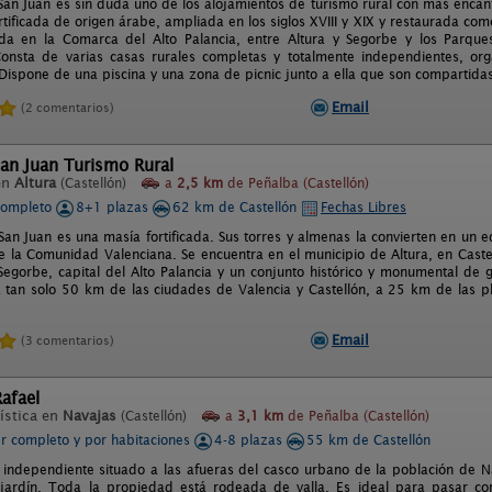
San Juan es sin duda uno de los alojamientos de turismo rural con más encanto
rtificada de origen árabe, ampliada en los siglos XVIII y XIX y restaurada c
da en la Comarca del Alto Palancia, entre Altura y Segorbe y los Parque
onsta de varias casas rurales completas y totalmente independientes, org
Dispone de una piscina y una zona de picnic junto a ella que son compartidas
Email
(2 comentarios)
an Juan Turismo Rural
en
Altura
(Castellón)
a
2,5 km
de Peñalba (Castellón)
completo
8+1 plazas
62 km de Castellón
Fechas Libres
an Juan es una masía fortificada. Sus torres y almenas la convierten en un e
e la Comunidad Valenciana. Se encuentra en el municipio de Altura, en Castel
egorbe, capital del Alto Palancia y un conjunto histórico y monumental de g
a tan solo 50 km de las ciudades de Valencia y Castellón, a 25 km de las 
Email
(3 comentarios)
afael
ística en
Navajas
(Castellón)
a
3,1 km
de Peñalba (Castellón)
er completo y por habitaciones
4-8 plazas
55 km de Castellón
t independiente situado a las afueras del casco urbano de la población de N
ardín. Toda la propiedad está rodeada de valla. Es ideal para pasar cort