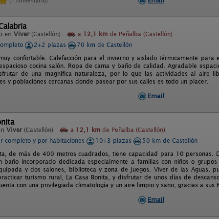
Email
(1 comentario)
Calabria
o en
Viver
(Castellón)
a
12,1 km
de Peñalba (Castellón)
completo
2+2 plazas
70 km de Castellón
muy confortable. Calefacción para el invierno y aislado térmicamente para 
 espacioso cocina salón. Ropa de cama y baño de calidad. Agradable espacio
frutar de una magnífica naturaleza, por lo que las actividades al aire 
es y poblaciónes cercanas donde pasear por sus calles es todo un placer.
Email
nita
en
Viver
(Castellón)
a
12,1 km
de Peñalba (Castellón)
er completo y por habitaciones
10+3 plazas
50 km de Castellón
ta, de más de 400 metros cuadrados, tiene capacidad para 10 personas. D
n baño incorporado dedicada especialmente a familias con niños o grupos
quipada y dos salones, biblioteca y zona de juegos. Viver de las Aguas, pue
racticar turismo rural, La Casa Bonita, y disfrutar de unos días de descan
uenta con una privilegiada climatología y un aire limpio y sano, gracias a sus
Email