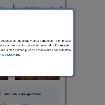
ios
-
al. Algunas son nuestras y otras pertenecen a empresas
cesitan de tu autorización. Al pulsar el botón
Aceptar
uedas. Estas últimas puedes desactivarlas por completo
CA DE COOKIES
.
Casa Rural Calaceit
El Planet de Mael
2-16+2 pers.
18 €
Sant Mateu (Castellón)
Chert (Castellón)
desde
Adaptada a discapacitados