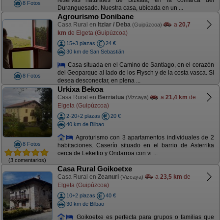
reservas naturales de Bizkaia, en la comarca del
8 Fotos
Duranguesado. Nuestra casa, ubicada en un ...
Agrourismo Donibane
Casa Rural en
Itziar / Deba
a
20,7
(Guipúzcoa)
km
de Elgeta (Guipúzcoa)
15+3 plazas
24 €
30 km de San Sebastián
Casa situada en el Camino de Santiago, en el corazón
del Geoparque al lado de los Flysch y de la costa vasca. Si
8 Fotos
desea desconectar, en plena ...
Urkixa Bekoa
Casa Rural en
Berriatua
a
21,4 km
de
(Vizcaya)
Elgeta (Guipúzcoa)
2-20+2 plazas
20 €
40 km de Bilbao
Agroturismo con 3 apartamentos individuales de 2
8 Fotos
habitaciones. Caserío situado en el barrio de Asterrika
cerca de Lekeitio y Ondarroa con vi ...
(3 comentarios)
Casa Rural Goikoetxe
Casa Rural en
Zeanuri
a
23,5 km
de
(Vizcaya)
Elgeta (Guipúzcoa)
10+2 plazas
40 €
30 km de Bilbao
Goikoetxe es perfecta para grupos o familias que