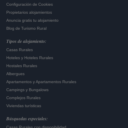
Configuración de Cookies
Propietarios alojamientos
Anuncia gratis tu alojamiento
Blog de Turismo Rural
Tipos de alojamiento:
Casas Rurales
Hoteles
y
Hoteles Rurales
Hostales Rurales
Albergues
Apartamentos
y
Apartamentos Rurales
Campings y Bungalows
Complejos Rurales
Viviendas turísticas
Búsquedas especiales:
Casas Rurales con disponibilidad