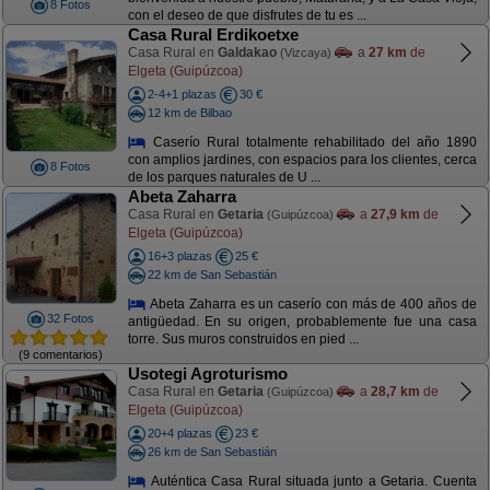
8 Fotos
con el deseo de que disfrutes de tu es ...
Casa Rural Erdikoetxe
Casa Rural en
Galdakao
a
27 km
de
(Vizcaya)
Elgeta (Guipúzcoa)
2-4+1 plazas
30 €
12 km de Bilbao
Caserío Rural totalmente rehabilitado del año 1890
con amplios jardines, con espacios para los clientes, cerca
8 Fotos
de los parques naturales de U ...
Abeta Zaharra
Casa Rural en
Getaria
a
27,9 km
de
(Guipúzcoa)
Elgeta (Guipúzcoa)
16+3 plazas
25 €
22 km de San Sebastián
Abeta Zaharra es un caserío con más de 400 años de
32 Fotos
antigüedad. En su origen, probablemente fue una casa
torre. Sus muros construidos en pied ...
(9 comentarios)
Usotegi Agroturismo
Casa Rural en
Getaria
a
28,7 km
de
(Guipúzcoa)
Elgeta (Guipúzcoa)
20+4 plazas
23 €
26 km de San Sebastián
Auténtica Casa Rural situada junto a Getaria. Cuenta