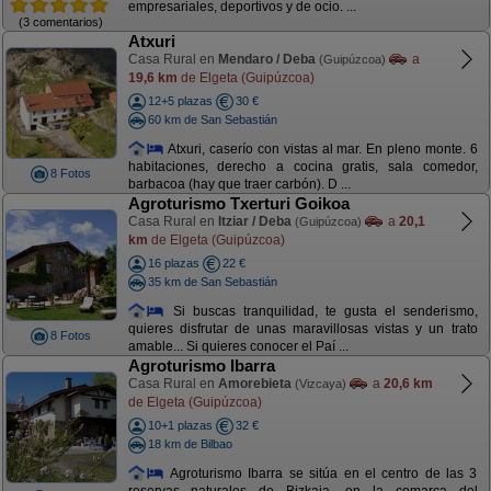
empresariales, deportivos y de ocio. ...
(3 comentarios)
Atxuri
Casa Rural en
Mendaro / Deba
a
(Guipúzcoa)
19,6 km
de Elgeta (Guipúzcoa)
12+5 plazas
30 €
60 km de San Sebastián
Atxuri, caserío con vistas al mar. En pleno monte. 6
habitaciones, derecho a cocina gratis, sala comedor,
8 Fotos
barbacoa (hay que traer carbón). D ...
Agroturismo Txerturi Goikoa
Casa Rural en
Itziar / Deba
a
20,1
(Guipúzcoa)
km
de Elgeta (Guipúzcoa)
16 plazas
22 €
35 km de San Sebastián
Si buscas tranquilidad, te gusta el senderismo,
quieres disfrutar de unas maravillosas vistas y un trato
8 Fotos
amable... Si quieres conocer el Paí ...
Agroturismo Ibarra
Casa Rural en
Amorebieta
a
20,6 km
(Vizcaya)
de Elgeta (Guipúzcoa)
10+1 plazas
32 €
18 km de Bilbao
Agroturismo Ibarra se sitúa en el centro de las 3