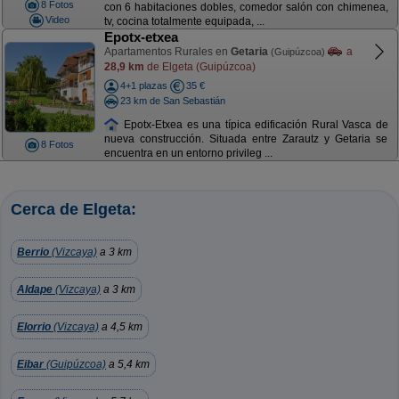
8 Fotos
con 6 habitaciones dobles, comedor salón con chimenea,
Video
tv, cocina totalmente equipada, ...
Epotx-etxea
Apartamentos Rurales en
Getaria
a
(Guipúzcoa)
28,9 km
de Elgeta (Guipúzcoa)
4+1 plazas
35 €
23 km de San Sebastián
Epotx-Etxea es una típica edificación Rural Vasca de
nueva construcción. Situada entre Zarautz y Getaria se
8 Fotos
encuentra en un entorno privileg ...
Cerca de Elgeta:
Berrio
(Vizcaya)
a 3 km
Aldape
(Vizcaya)
a 3 km
Elorrio
(Vizcaya)
a 4,5 km
Eibar
(Guipúzcoa)
a 5,4 km