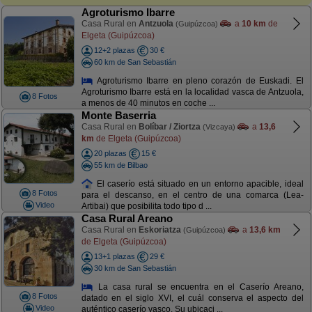
Agroturismo Ibarre
Casa Rural en
Antzuola
a
10 km
de
(Guipúzcoa)
Elgeta (Guipúzcoa)
12+2 plazas
30 €
60 km de San Sebastián
Agroturismo Ibarre en pleno corazón de Euskadi. El
Agroturismo Ibarre está en la localidad vasca de Antzuola,
8 Fotos
a menos de 40 minutos en coche ...
Monte Baserria
Casa Rural en
Bolíbar / Ziortza
a
13,6
(Vizcaya)
km
de Elgeta (Guipúzcoa)
20 plazas
15 €
55 km de Bilbao
El caserío está situado en un entorno apacible, ideal
8 Fotos
para el descanso, en el centro de una comarca (Lea-
Video
Artibai) que posibilita todo tipo d ...
Casa Rural Areano
Casa Rural en
Eskoriatza
a
13,6 km
(Guipúzcoa)
de Elgeta (Guipúzcoa)
13+1 plazas
29 €
30 km de San Sebastián
La casa rural se encuentra en el Caserío Areano,
8 Fotos
datado en el siglo XVI, el cuál conserva el aspecto del
Video
auténtico caserío vasco. Su ubicaci ...