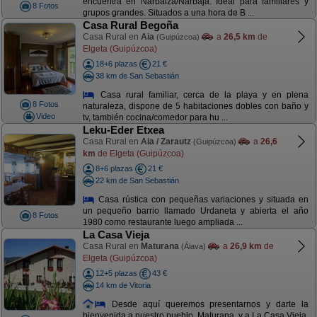
encuentra en Narbaiza/Narbaja. Ideal para familiares y
8 Fotos
grupos grandes. Situados a una hora de B ...
Casa Rural Begoña
Casa Rural en
Aia
a
26,5 km
de
(Guipúzcoa)
Elgeta (Guipúzcoa)
18+6 plazas
21 €
38 km de San Sebastián
Casa rural familiar, cerca de la playa y en plena
8 Fotos
naturaleza, dispone de 5 habitaciones dobles con baño y
Video
tv, también cocina/comedor para hu ...
Leku-Eder Etxea
Casa Rural en
Aia / Zarautz
a
26,6
(Guipúzcoa)
km
de Elgeta (Guipúzcoa)
8+6 plazas
21 €
22 km de San Sebastián
Casa rústica con pequeñas variaciones y situada en
un pequeño barrio llamado Urdaneta y abierta el año
8 Fotos
1980 como restaurante luego ampliada ...
La Casa Vieja
Casa Rural en
Maturana
a
26,9 km
de
(Álava)
Elgeta (Guipúzcoa)
12+5 plazas
43 €
14 km de Vitoria
Desde aquí queremos presentarnos y darte la
bienvenida a nuestro pueblo, Maturana, y a La Casa Vieja,