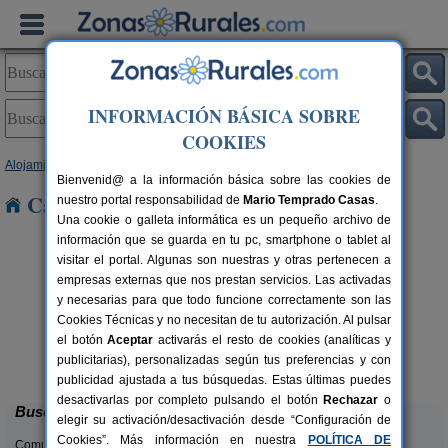
INFORMACIÓN BÁSICA SOBRE
COOKIES
Alojamientos
>
País Vasco
>
Guipúzcoa
> Elgeta
Bienvenid@ a la información básica sobre las cookies de
Casas Rurales cerca de Elgeta
nuestro portal responsabilidad de
Mario Temprado Casas
.
Una cookie o galleta informática es un pequeño archivo de
información que se guarda en tu pc, smartphone o tablet al
visitar el portal. Algunas son nuestras y otras pertenecen a
empresas externas que nos prestan servicios. Las activadas
y necesarias para que todo funcione correctamente son las
Cookies Técnicas y no necesitan de tu autorización. Al pulsar
el botón
Aceptar
activarás el resto de cookies (analíticas y
Abeta Zaharra
rs.
16+3 pers.
publicitarias), personalizadas según tus preferencias y con
 €
25 €
Getaria (Guipúzcoa)
desde
publicidad ajustada a tus búsquedas. Estas últimas puedes
desactivarlas por completo pulsando el botón
Rechazar
o
Buscar
elegir su activación/desactivación desde “Configuración de
Cookies”. Más información en nuestra
POLÍTICA DE
Comunidades: