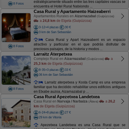
estratégicamente situado entre las tres capitales vascas se
8 Fotos
encuentra el Hotel Rural Natxiondo ...
Casa Rural y Apartamento Haizeaberri
Apartamentos Rurales en
Aizarnazabal
(Guipúzcoa)
a
24,8 km
de Elgeta (Guipúzcoa)
3-12+4 plazas
30 €
3 km de San Sebastián
Casa Rural y Apart Haizeaberri es un espacio
atractivo y particular en el que podrás disfrutar de
8 Fotos
preciosos paisajes, de la historia y modos ...
Larraitz Aterpetxea
Complejo Rural en
Aizarnazabal
a
(Guipúzcoa)
25,3 km
de Elgeta (Guipúzcoa)
8-35+3 plazas
33 €
36 km de San Sebastián
Larraitz aterpetxea y Kosta Camp es una empresa
familiar que ha decidido rehabilitar unos edificios antiguos
8 Fotos
en Etxabe auzoa, Aizarnazabal p ...
Casa Rural Apezetxea Landetxea
Casa Rural en
Narvaja / Narbaiza
a
26,2
(Álava)
km
de Elgeta (Guipúzcoa)
6-24+8 plazas
27 €
29 km de Vitoria
Apezetxea Landetxea es una Casa Rural que se