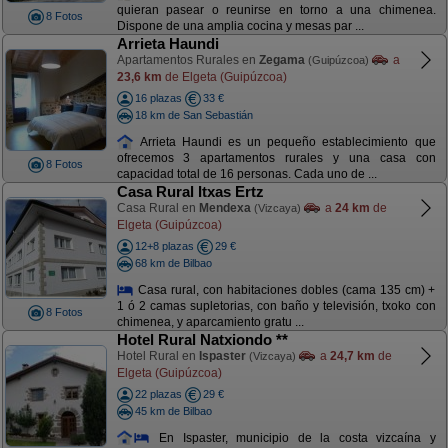
quieran pasear o reunirse en torno a una chimenea.
8 Fotos
Dispone de una amplia cocina y mesas par ...
Arrieta Haundi
Apartamentos Rurales en
Zegama
a
(Guipúzcoa)
23,6 km
de Elgeta (Guipúzcoa)
16 plazas
33 €
18 km de San Sebastián
Arrieta Haundi es un pequeño establecimiento que
ofrecemos 3 apartamentos rurales y una casa con
8 Fotos
capacidad total de 16 personas. Cada uno de ...
Casa Rural Itxas Ertz
Casa Rural en
Mendexa
a
24 km
de
(Vizcaya)
Elgeta (Guipúzcoa)
12+8 plazas
29 €
68 km de Bilbao
Casa rural, con habitaciones dobles (cama 135 cm) +
1 ó 2 camas supletorias, con baño y televisión, txoko con
8 Fotos
chimenea, y aparcamiento gratu ...
Hotel Rural Natxiondo **
Hotel Rural en
Ispaster
a
24,7 km
de
(Vizcaya)
Elgeta (Guipúzcoa)
22 plazas
29 €
45 km de Bilbao
En Ispaster, municipio de la costa vizcaína y