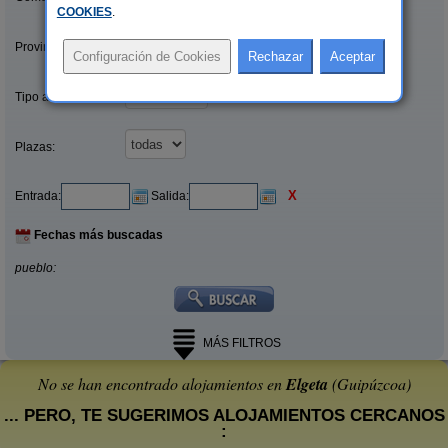
COOKIES
.
Provincias/Islas:
Tipo alquiler:
Plazas:
X
Entrada:
Salida:
Fechas más buscadas
pueblo:
MÁS FILTROS
No se han encontrado alojamientos en
Elgeta
(Guipúzcoa)
... PERO, TE SUGERIMOS ALOJAMIENTOS CERCANOS
: