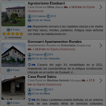
Agroturismo Etxebarri
Casa Rural en
Oleta
a
16,9 km
de Elgeta
(Álava)
(Guipúzcoa)
12+2 plazas
25 €
22 km de Vitoria
Alojamiento cercano a las capitales vascas y en medio
8 Fotos
del País Vasco, montes, pantanos. Antigua casa señorial
con todas las habitaciones en ...
(1 comentario)
Gorosarri Apartamentos Rurales
Apartamentos Rurales en
Eskoriatza
(Guipúzcoa)
a
16,9 km
de Elgeta (Guipúzcoa)
20 plazas
28 €
80 km de San Sebastián
Caserío del siglo XV, rehabilitado en el 2011,
respetando las características de la antigua construcción.
8 Fotos
Ubicado en el centro de Euskadi, d ...
Casa Rural Satzu
Casa Rural en
Markina-Xemein
a
17,5
(Vizcaya)
km
de Elgeta (Guipúzcoa)
12 plazas
25 €
50 km de Bilbao
En Satzu Landetxea podrás disfrutar, en un entorno
8 Fotos
rural, de una amplia oferta de servicios culturales,