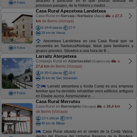
atractivo y particular en el que podrás disfrutar de
8 Fotos
preciosos paisajes, de la historia y modos ...
Casa Rural Apezetxea Landetxea
Casa Rural en
Narvaja / Narbaiza
a
27,3
(Álava)
km
de Berrio (Vizcaya)
6-24+8 plazas
27 €
29 km de Vitoria
Apezetxea Landetxea es una Casa Rural que se
encuentra en Narbaiza/Narbaja. Ideal para familiares y
8 Fotos
grupos grandes. Situados a una hora de B ...
Larraitz Aterpetxea
Complejo Rural en
Aizarnazabal
a
(Guipúzcoa)
27,6 km
de Berrio (Vizcaya)
8-35+3 plazas
33 €
36 km de San Sebastián
Larraitz aterpetxea y Kosta Camp es una empresa
familiar que ha decidido rehabilitar unos edificios antiguos
8 Fotos
en Etxabe auzoa, Aizarnazabal p ...
Casa Rural Merrutxu
Casa Rural en
Ibarrangelu
a
28,4 km
(Vizcaya)
de Berrio (Vizcaya)
12+1 plazas
30 €
45 km de Bilbao
Casa Rural situada en el centro de la Costa Vasca,
dentro del Parque del Urdaibai Reserva de la Biosfera,