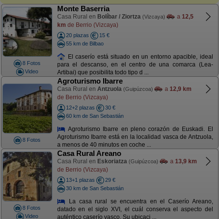
Monte Baserria
Casa Rural en
Bolíbar / Ziortza
a
12,5
(Vizcaya)
km
de Berrio (Vizcaya)
20 plazas
15 €
55 km de Bilbao
El caserío está situado en un entorno apacible, ideal
8 Fotos
para el descanso, en el centro de una comarca (Lea-
Video
Artibai) que posibilita todo tipo d ...
Agroturismo Ibarre
Casa Rural en
Antzuola
a
12,9 km
(Guipúzcoa)
de Berrio (Vizcaya)
12+2 plazas
30 €
60 km de San Sebastián
Agroturismo Ibarre en pleno corazón de Euskadi. El
Agroturismo Ibarre está en la localidad vasca de Antzuola,
8 Fotos
a menos de 40 minutos en coche ...
Casa Rural Areano
Casa Rural en
Eskoriatza
a
13,9 km
(Guipúzcoa)
de Berrio (Vizcaya)
13+1 plazas
29 €
30 km de San Sebastián
La casa rural se encuentra en el Caserío Areano,
8 Fotos
datado en el siglo XVI, el cuál conserva el aspecto del
Video
auténtico caserío vasco. Su ubicaci ...