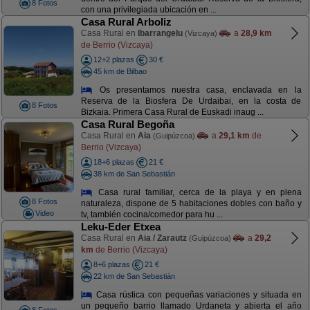
8 Fotos
con una privilegiada ubicación en ...
Casa Rural Arboliz
Casa Rural en
Ibarrangelu
a
28,9 km
(Vizcaya)
de Berrio (Vizcaya)
12+2 plazas
30 €
45 km de Bilbao
Os presentamos nuestra casa, enclavada en la
Reserva de la Biosfera De Urdaibai, en la costa de
8 Fotos
Bizkaia. Primera Casa Rural de Euskadi inaug ...
Casa Rural Begoña
Casa Rural en
Aia
a
29,1 km
de
(Guipúzcoa)
Berrio (Vizcaya)
18+6 plazas
21 €
38 km de San Sebastián
Casa rural familiar, cerca de la playa y en plena
8 Fotos
naturaleza, dispone de 5 habitaciones dobles con baño y
Video
tv, también cocina/comedor para hu ...
Leku-Eder Etxea
Casa Rural en
Aia / Zarautz
a
29,2
(Guipúzcoa)
km
de Berrio (Vizcaya)
8+6 plazas
21 €
22 km de San Sebastián
Casa rústica con pequeñas variaciones y situada en
un pequeño barrio llamado Urdaneta y abierta el año