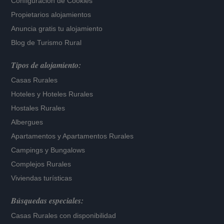
Configuración de Cookies
Propietarios alojamientos
Anuncia gratis tu alojamiento
Blog de Turismo Rural
Tipos de alojamiento:
Casas Rurales
Hoteles
y
Hoteles Rurales
Hostales Rurales
Albergues
Apartamentos
y
Apartamentos Rurales
Campings y Bungalows
Complejos Rurales
Viviendas turísticas
Búsquedas especiales:
Casas Rurales con disponibilidad