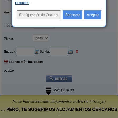
COOKIES
.
Provincias/Islas:
Tipo alquiler:
Plazas:
X
Entrada:
Salida:
Fechas más buscadas
pueblo:
MÁS FILTROS
No se han encontrado alojamientos en
Berrio
(Vizcaya)
... PERO, TE SUGERIMOS ALOJAMIENTOS CERCANOS
: