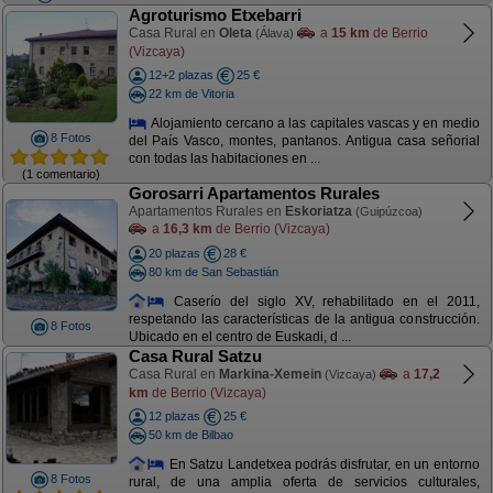
Agroturismo Etxebarri
Casa Rural en
Oleta
a
15 km
de Berrio
(Álava)
(Vizcaya)
12+2 plazas
25 €
22 km de Vitoria
Alojamiento cercano a las capitales vascas y en medio
8 Fotos
del País Vasco, montes, pantanos. Antigua casa señorial
con todas las habitaciones en ...
(1 comentario)
Gorosarri Apartamentos Rurales
Apartamentos Rurales en
Eskoriatza
(Guipúzcoa)
a
16,3 km
de Berrio (Vizcaya)
20 plazas
28 €
80 km de San Sebastián
Caserío del siglo XV, rehabilitado en el 2011,
respetando las características de la antigua construcción.
8 Fotos
Ubicado en el centro de Euskadi, d ...
Casa Rural Satzu
Casa Rural en
Markina-Xemein
a
17,2
(Vizcaya)
km
de Berrio (Vizcaya)
12 plazas
25 €
50 km de Bilbao
En Satzu Landetxea podrás disfrutar, en un entorno
8 Fotos
rural, de una amplia oferta de servicios culturales,