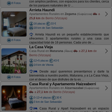
con amplios jardines, con espacios para los clientes, cerca
8 Fotos
de los parques naturales de U ...
Arrieta Haundi
Apartamentos Rurales en
Zegama
a
(Guipúzcoa)
25,8 km
de Berrio (Vizcaya)
16 plazas
33 €
18 km de San Sebastián
Arrieta Haundi es un pequeño establecimiento que
ofrecemos 3 apartamentos rurales y una casa con
8 Fotos
capacidad total de 16 personas. Cada uno de ...
La Casa Vieja
Casa Rural en
Maturana
a
27,1 km
de
(Álava)
Berrio (Vizcaya)
12+5 plazas
43 €
14 km de Vitoria
Desde aquí queremos presentarnos y darte la
bienvenida a nuestro pueblo, Maturana, y a La Casa Vieja,
8 Fotos
con el deseo de que disfrutes de tu es ...
Casa Rural y Apartamento Haizeaberri
Apartamentos Rurales en
Aizarnazabal
(Guipúzcoa)
a
27,1 km
de Berrio (Vizcaya)
3-12+4 plazas
30 €
3 km de San Sebastián
Casa Rural y Apart Haizeaberri es un espacio