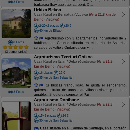
habitaciones, derecho a cocina gratis, sala comedor,
8 Fotos
barbacoa (hay que traer carbón). D ...
Urkixa Bekoa
Casa Rural en
Berriatua
a
21,8 km
de
(Vizcaya)
Berrio (Vizcaya)
2-20+2 plazas
20 €
40 km de Bilbao
Agroturismo con 3 apartamentos individuales de 2
8 Fotos
habitaciones. Caserío situado en el barrio de Asterrika
cerca de Lekeitio y Ondarroa con vi ...
(3 comentarios)
Agroturismo Txerturi Goikoa
Casa Rural en
Itziar / Deba
a
21,9
(Guipúzcoa)
km
de Berrio (Vizcaya)
16 plazas
22 €
35 km de San Sebastián
Si buscas tranquilidad, te gusta el senderismo,
quieres disfrutar de unas maravillosas vistas y un trato
8 Fotos
amable... Si quieres conocer el Paí ...
Agrourismo Donibane
Casa Rural en
Itziar / Deba
a
22,3
(Guipúzcoa)
km
de Berrio (Vizcaya)
15+3 plazas
24 €
30 km de San Sebastián
Casa situada en el Camino de Santiago, en el corazón