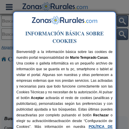
INFORMACIÓN BÁSICA SOBRE
COOKIES
Alojamientos
>
País Vasco
>
Vizcaya
> Berrio
Bienvenid@ a la información básica sobre las cookies de
Casas Rurales cerca de Berrio
nuestro portal responsabilidad de
Mario Temprado Casas
.
Una cookie o galleta informática es un pequeño archivo de
información que se guarda en tu pc, smartphone o tablet al
visitar el portal. Algunas son nuestras y otras pertenecen a
empresas externas que nos prestan servicios. Las activadas
y necesarias para que todo funcione correctamente son las
Cookies Técnicas y no necesitan de tu autorización. Al pulsar
el botón
Aceptar
activarás el resto de cookies (analíticas y
Casa Rural Larrakoetxea
rs.
12+7 pers.
publicitarias), personalizadas según tus preferencias y con
 €
44 €
Plentzia (Vizcaya)
desde
publicidad ajustada a tus búsquedas. Estas últimas puedes
desactivarlas por completo pulsando el botón
Rechazar
o
Buscar
elegir su activación/desactivación desde “Configuración de
Cookies”. Más información en nuestra
POLÍTICA DE
Comunidades: