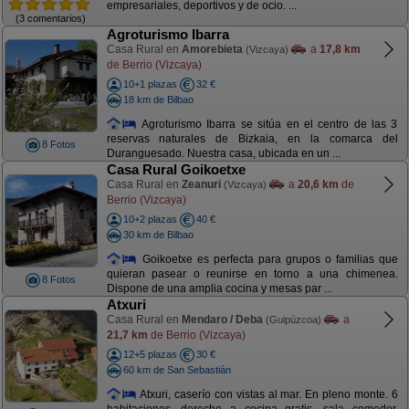
empresariales, deportivos y de ocio. ...
(3 comentarios)
Agroturismo Ibarra
Casa Rural en
Amorebieta
a
17,8 km
(Vizcaya)
de Berrio (Vizcaya)
10+1 plazas
32 €
18 km de Bilbao
Agroturismo Ibarra se sitúa en el centro de las 3
reservas naturales de Bizkaia, en la comarca del
8 Fotos
Duranguesado. Nuestra casa, ubicada en un ...
Casa Rural Goikoetxe
Casa Rural en
Zeanuri
a
20,6 km
de
(Vizcaya)
Berrio (Vizcaya)
10+2 plazas
40 €
30 km de Bilbao
Goikoetxe es perfecta para grupos o familias que
quieran pasear o reunirse en torno a una chimenea.
8 Fotos
Dispone de una amplia cocina y mesas par ...
Atxuri
Casa Rural en
Mendaro / Deba
a
(Guipúzcoa)
21,7 km
de Berrio (Vizcaya)
12+5 plazas
30 €
60 km de San Sebastián
Atxuri, caserío con vistas al mar. En pleno monte. 6