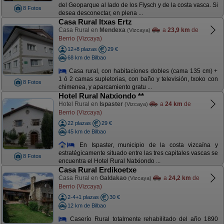
del Geoparque al lado de los Flysch y de la costa vasca. Si
8 Fotos
desea desconectar, en plena ...
Casa Rural Itxas Ertz
Casa Rural en
Mendexa
a
23,9 km
de
(Vizcaya)
Berrio (Vizcaya)
12+8 plazas
29 €
68 km de Bilbao
Casa rural, con habitaciones dobles (cama 135 cm) +
1 ó 2 camas supletorias, con baño y televisión, txoko con
8 Fotos
chimenea, y aparcamiento gratu ...
Hotel Rural Natxiondo **
Hotel Rural en
Ispaster
a
24 km
de
(Vizcaya)
Berrio (Vizcaya)
22 plazas
29 €
45 km de Bilbao
En Ispaster, municipio de la costa vizcaína y
estratégicamente situado entre las tres capitales vascas se
8 Fotos
encuentra el Hotel Rural Natxiondo ...
Casa Rural Erdikoetxe
Casa Rural en
Galdakao
a
24,2 km
de
(Vizcaya)
Berrio (Vizcaya)
2-4+1 plazas
30 €
12 km de Bilbao
Caserío Rural totalmente rehabilitado del año 1890