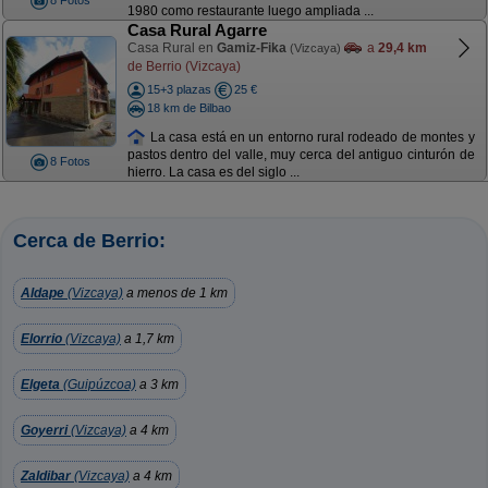
8 Fotos
1980 como restaurante luego ampliada ...
Casa Rural Agarre
Casa Rural en
Gamiz-Fika
a
29,4 km
(Vizcaya)
de Berrio (Vizcaya)
15+3 plazas
25 €
18 km de Bilbao
La casa está en un entorno rural rodeado de montes y
pastos dentro del valle, muy cerca del antiguo cinturón de
8 Fotos
hierro. La casa es del siglo ...
Cerca de Berrio:
Aldape
(Vizcaya)
a menos de 1 km
Elorrio
(Vizcaya)
a 1,7 km
Elgeta
(Guipúzcoa)
a 3 km
Goyerri
(Vizcaya)
a 4 km
Zaldibar
(Vizcaya)
a 4 km