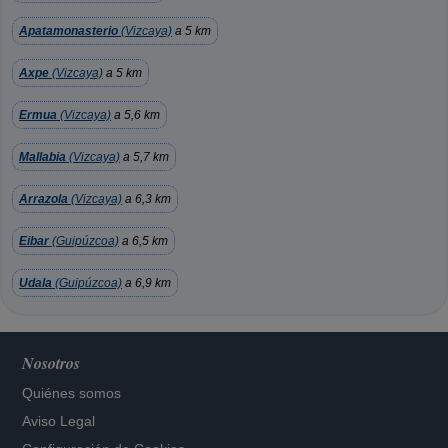
Apatamonasterio
(Vizcaya)
a 5 km
Axpe
(Vizcaya)
a 5 km
Ermua
(Vizcaya)
a 5,6 km
Mallabia
(Vizcaya)
a 5,7 km
Arrazola
(Vizcaya)
a 6,3 km
Eibar
(Guipúzcoa)
a 6,5 km
Udala
(Guipúzcoa)
a 6,9 km
Nosotros
Quiénes somos
Aviso Legal