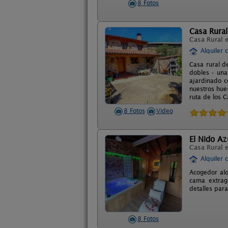
8 Fotos
Casa Rural
Casa Rural 
Alquiler 
Casa rural d
dobles - una
ajardinado c
nuestros hue
ruta de los C
8 Fotos
Video
El Nido Azu
Casa Rural 
Alquiler 
Acogedor alo
cama extragr
detalles par
8 Fotos