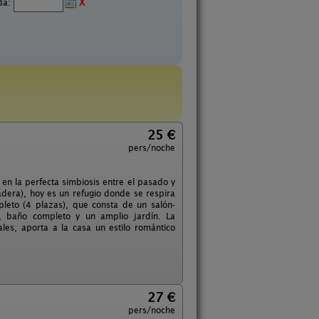
ida:
X
25 €
pers/noche
n la perfecta simbiosis entre el pasado y
adera), hoy es un refugio donde se respira
leto (4 plazas), que consta de un salón-
, baño completo y un amplio jardín. La
es, aporta a la casa un estilo romántico
27 €
pers/noche