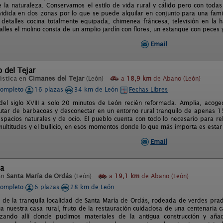
 la naturaleza. Conservamos el estilo de vida rural y cálido pero con tod
vidida en dos zonas por lo que se puede alquilar en conjunto para una fam
 detalles cocina totalmente equipada, chimenea fráncesa, televisión en la h
talles el molino consta de un amplio jardín con flores, un estanque con pece
Email
o del Tejar
ística en
Cimanes del Tejar
(León)
a
18,9 km
de Abano (León)
completo
16 plazas
34 km de León
Fechas Libres
del siglo XVIII a solo 20 minutos de León recién reformada. Amplia, acoge
frutar de barbacoas y desconectar en un entorno rural tranquilo de apenas 
spacios naturales y de ocio. El pueblo cuenta con todo lo necesario para rela
multitudes y el bullicio, en esos momentos donde lo que más importa es estar 
Email
ta
en
Santa María de Ordás
(León)
a
19,1 km
de Abano (León)
completo
6 plazas
28 km de León
s de la tranquila localidad de Santa María de Ordás, rodeada de verdes pra
úa nuestra casa rural, fruto de la restauración cuidadosa de una centenaria 
lizando allí donde pudimos materiales de la antigua construcción y añ