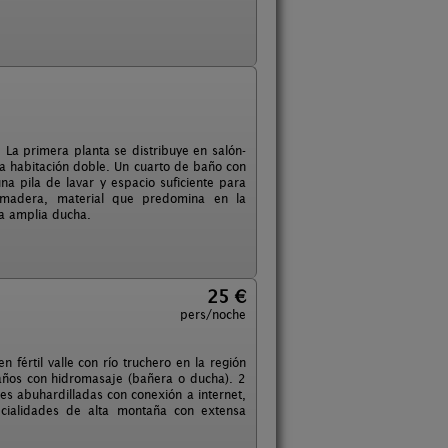
 La primera planta se distribuye en salón-
a habitación doble. Un cuarto de baño con
na pila de lavar y espacio suficiente para
 madera, material que predomina en la
na amplia ducha.
25 €
pers/noche
értil valle con río truchero en la región
ños con hidromasaje (bañera o ducha). 2
nes abuhardilladas con conexión a internet,
ecialidades de alta montaña con extensa