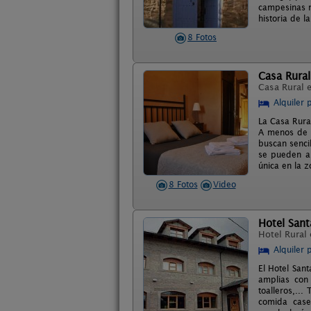
campesinas ma
historia de l
8 Fotos
Casa Rura
Casa Rural 
Alquiler 
La Casa Rura
A menos de 4
buscan senci
se pueden al
única en la z
8 Fotos
Video
Hotel Sant
Hotel Rural
Alquiler 
El Hotel San
amplias con 
toalleros,..
comida case