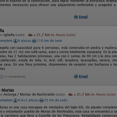
on el espíritu de la construcción, para lograr mantener la estructura origin
ementos necesarios para ofrecer una alojamiento confortable y acogedor a
Email
ña
en
Igüeña
(León)
a
21,7 km
de Abano (León)
completo
6 plazas
110 km de León
egoña con capacidad para 6 personas, está construida en piedra y madera.
edor de 31 m2 con sofá-cama, aseo y cocina totalmente equipada. En la plan
vistas, hay 2 habitaciones preciosas, una con 2 camas de 90 cm y la otra 
alefacción, estufa de leña, tv, dvd, wifi, lavadora, lavavajillas, nevera, 
na casa. En una finca próxima, disponemos de cenador con barbacoa y hor
inas.
Email
(1 comentario)
e Murias
en
Astorga / Murias de Rechivaldo
(León)
a
21,7 km
de Abano (León)
completo
4-8+2 plazas
55 km de León
urias es una casa maragata de mediados del Siglo XIX, de alquiler completo
ilo y encantador pueblo de Murias de Rechivaldo, esta casa se encuentra a 
 la carretera que lleva a Castrillo de los Polvazares. Rehabilitada conserva