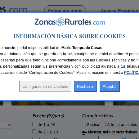
Anúnciate gratis
Acceso Propietar
Busca por pueblo
INFORMACIÓN BÁSICA SOBRE COOKIES
o
 de Abano
de nuestro portal responsabilidad de
Mario Temprado Casas
.
o de información que se guarda en tu pc, smartphone o tablet al visitar el port
ecesarias para que todo funcione correctamente son las Cookies Técnicas y no ne
rias), personalizadas según tus preferencias y con publicidad ajustada a tus búsq
sactivación desde “Configuración de Cookies”. Más información en nuestra
POLÍTI
El Barreiro
1 pers.
6 pers.
27 €
17 €
Sorbeda del Sil (León)
e
desde
Precio (€/pers)
Características
de 1 a 20
Piscina
Admite animales
de 21 a 30
Mostrar más características