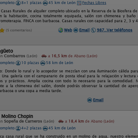
completo
8+1 plazas
45 km de León
Fechas Libres
Casas Rurales de alquiler completo ubicado en la Reserva de la Biosfera d
 la habitación, cocina totalmente equipada, salón con chimenea y baño
romoterapia. FINCA con barbacoa. Casas rurales con capacidad para 2, 3 y 4
Web
Email
987..Ver teléfonos
(5 comentarios)
agüeto
en
Combarros
(León)
a
16,5 km
de Abano (León)
completo
10 plazas
58 km de León
: Donde lo rural y lo acogedor se mezclan con una iluminación cálida para
o. Una galería con el campanario de posta ideal para la relajación y lectur
os y prácticos. Amplia cocina con todo lo necesario para la comodidad. No
ente a la chimenea del salón, donde podrás observar la cantidad de aper
rbacoa o una copa a media tarde.
Email
l Molino Chopin
en
Sopeña de Carneros
(León)
a
18,4 km
de Abano (León)
completo
4+2 plazas
45 km de León
ca casa rural que se ha construido en un molino de agua, nuestro element