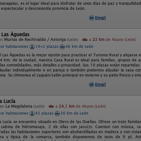
ragatas, es el lugar ideal para disfrutar de unos días de paz y tranquilidad, 
a espectacular y desconocida provincia de León.
Email
l Las Águedas
en
Murias de Rechivaldo / Astorga
(León)
a
22 km
de Abano (León)
por habitaciones
10+2 plazas
46 km de León
l Las Águedas es la mejor opción para practicar el Turismo Rural y alojarse 
 Km. de la ciudad, nuestra Casa Rural es ideal para familias, grupos de ami
llas comodidades, más detalles y privacidad. Sus 10 plazas están repartidas
quilar individualmente o en pareja o también podemos alquilar la casa com
ona. Su chimenea el zaguán/salón principal en invierno y su patio fresco y e
Email
a Lucía
 en
La Magdalena
(León)
a
24,1 km
de Abano (León)
por habitaciones
45 plazas
30 km de León
ta Lucía se encuentra situado en Otero de las Dueñas. Ofrece un trato famil
cabina de hidromasaje, 2 de ellas con jacuzzi. Cuentan con música, radi
. Todas las habitaciones superiores son abuhardilladas en madera y con vistas
ra y típica de la comarca, también disponemos de taxis de 9 pl. Acti