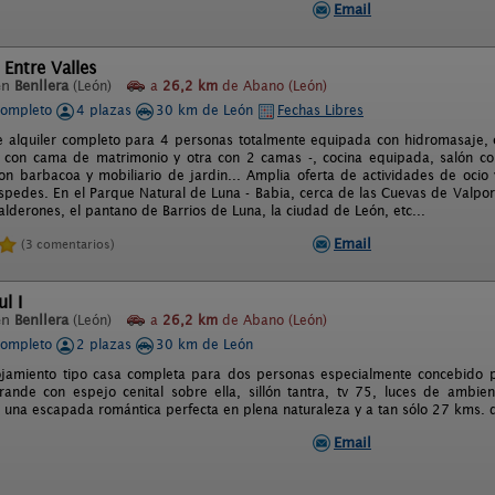
Email
 Entre Valles
en
Benllera
(León)
a
26,2 km
de Abano (León)
completo
4 plazas
30 km de León
Fechas Libres
e alquiler completo para 4 personas totalmente equipada con hidromasaje, c
 con cama de matrimonio y otra con 2 camas -, cocina equipada, salón co
on barbacoa y mobiliario de jardin... Amplia oferta de actividades de ocio 
spedes. En el Parque Natural de Luna - Babia, cerca de las Cuevas de Valpor
alderones, el pantano de Barrios de Luna, la ciudad de León, etc...
Email
(3 comentarios)
l I
en
Benllera
(León)
a
26,2 km
de Abano (León)
completo
2 plazas
30 km de León
jamiento tipo casa completa para dos personas especialmente concebido pa
ande con espejo cenital sobre ella, sillón tantra, tv 75, luces de ambie
a una escapada romántica perfecta en plena naturaleza y a tan sólo 27 kms. 
Email