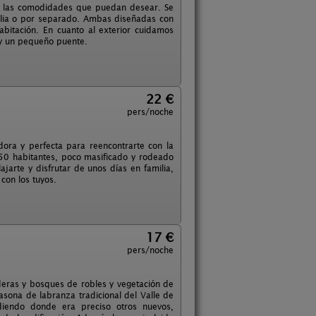
as las comodidades que puedan desear. Se
ilia o por separado. Ambas diseñadas con
abitación. En cuanto al exterior cuidamos
s y un pequeño puente.
22 €
pers/noche
dora y perfecta para reencontrarte con la
150 habitantes, poco masificado y rodeado
jarte y disfrutar de unos días en familia,
con los tuyos.
17 €
pers/noche
deras y bosques de robles y vegetación de
casona de labranza tradicional del Valle de
adiendo donde era preciso otros nuevos,