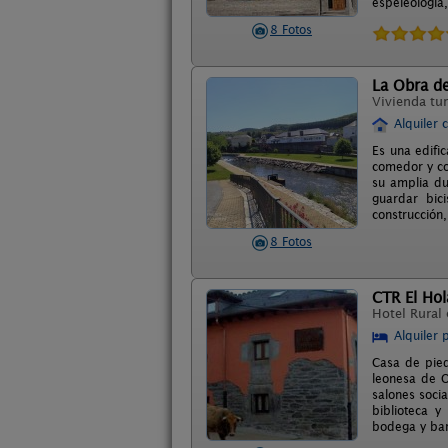
espeleología,
8 Fotos
La Obra de
Vivienda tur
Alquiler 
Es una edifi
comedor y co
su amplia du
guardar bic
construcción
8 Fotos
CTR El Hol
Hotel Rural
Alquiler 
Casa de pied
leonesa de O
salones socia
biblioteca 
bodega y bar-