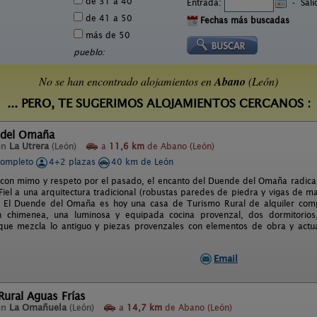
de 31 a 40
Entrada:
-
Sal
de 41 a 50
Fechas más buscadas
más de 50
pueblo:
No se han encontrado alojamientos en
Abano
(León)
... PERO, TE SUGERIMOS ALOJAMIENTOS CERCANOS :
 del Omaña
en
La Utrera
(León)
a
11,6 km
de Abano (León)
completo
4+2 plazas
40 km de León
 con mimo y respeto por el pasado, el encanto del Duende del Omaña radica e
 Fiel a una arquitectura tradicional (robustas paredes de piedra y vigas de m
. El Duende del Omaña es hoy una casa de Turismo Rural de alquiler comp
 chimenea, una luminosa y equipada cocina provenzal, dos dormitorios
que mezcla lo antiguo y piezas provenzales con elementos de obra y actual
Email
ural Aguas Frías
en
La Omañuela
(León)
a
14,7 km
de Abano (León)