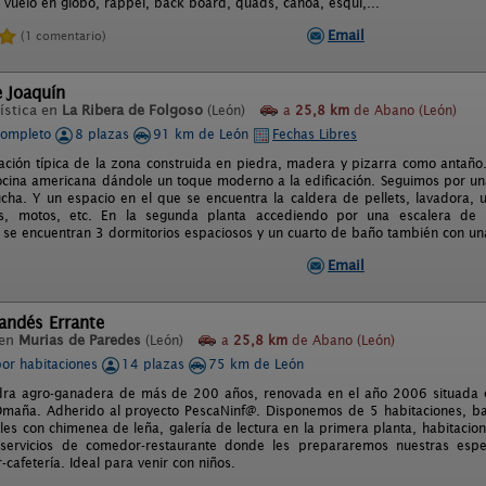
 vuelo en globo, rappel, back board, quads, canoa, esquí,...
Email
(1 comentario)
 Joaquín
ística en
La Ribera de Folgoso
(León)
a
25,8 km
de Abano (León)
completo
8 plazas
91 km de León
Fechas Libres
cación típica de la zona construida en piedra, madera y pizarra como antaño.
cina americana dándole un toque moderno a la edificación. Seguimos por un
cha. Y un espacio en el que se encuentra la caldera de pellets, lavadora, u
is, motos, etc. En la segunda planta accediendo por una escalera de
, se encuentran 3 dormitorios espaciosos y un cuarto de baño también con u
Email
andés Errante
 en
Murias de Paredes
(León)
a
25,8 km
de Abano (León)
por habitaciones
14 plazas
75 km de León
ra agro-ganadera de más de 200 años, renovada en el año 2006 situada en f
maña. Adherido al proyecto PescaNinf@. Disponemos de 5 habitaciones, ba
les con chimenea de leña, galería de lectura en la primera planta, habitacio
y servicios de comedor-restaurante donde les prepararemos nuestras esp
cafetería. Ideal para venir con niños.