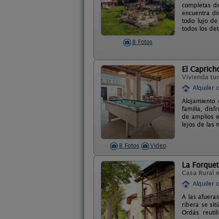
completas de
encuentra di
todo lujo de
todos los de
8 Fotos
El Caprich
Vivienda tur
Alquiler 
Alojamiento 
familia, dis
de amplios e
lejos de las 
8 Fotos
Video
La Forque
Casa Rural 
Alquiler 
A las afuera
ribera se sit
Ordás reuti