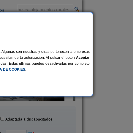
ios
-
al. Algunas son nuestras y otras pertenecen a empresas
cesitan de tu autorización. Al pulsar el botón
Aceptar
uedas. Estas últimas puedes desactivarlas por completo
CA DE COOKIES
.
Entre Babia y La Luna
Hotel Santa Lucí
2-20 pers.
35 €
Villafeliz de Babia (León)
La Magdalena (Leó
desde
Adaptada a discapacitados