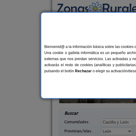
Busca por alojamiento
Alojamientos
>
Castilla y León
>
León
> Aban
Casas Rurales cerca
Bienvenid@ a la información básica sobre las cookies 
Una cookie o galleta informática es un pequeño archiv
externas que nos prestan servicios. Las activadas y n
activarás el resto de cookies (analíticas y publicita
pulsando el botón
Rechazar
o elegir su activación/de
illasol
Complejo Rural Aguas Frías
2-6+1 pers.
8+
36 €
eón)
La Omañuela (León)
desde
desd
Buscar
Comunidades:
Provincias/Islas: