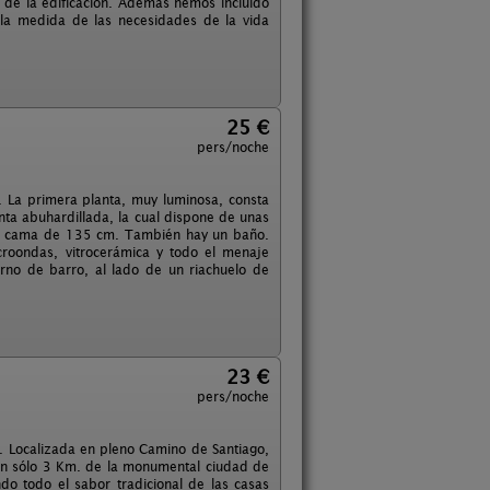
al de la edificación. Además hemos incluido
 la medida de las necesidades de la vida
25 €
pers/noche
 La primera planta, muy luminosa, consta
ta abuhardillada, la cual dispone de unas
con cama de 135 cm. También hay un baño.
microondas, vitrocerámica y todo el menaje
no de barro, al lado de un riachuelo de
23 €
pers/noche
. Localizada en pleno Camino de Santiago,
tan sólo 3 Km. de la monumental ciudad de
ndo todo el sabor tradicional de las casas