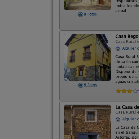
respetuosos c
todos los el
actual.
8 Fotos
Casa Bego
Casa Rural 
Alquiler 
Casa Rural B
de salón-com
fantásticas 
Dispone de c
propio de u
aguas cristal
8 Fotos
La Casa d
Casa Rural 
Alquiler 
La Casa de M
en el tranqu
Astorga, por