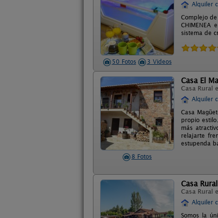
Alquiler 
Complejo de 
CHIMENEA en
sistema de c
50 Fotos
3 Videos
Casa El M
Casa Rural 
Alquiler 
Casa Magüeto
propio estil
más atractiv
relajarte fr
estupenda ba
8 Fotos
Casa Rura
Casa Rural 
Alquiler 
Somos la úni