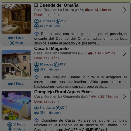
El Duende del Omaña
Casa Rural en
La Utrera
a
14,1 km
de
(León)
Donillas (León)
4+2 plazas
25 €
40 km de León
Rehabilitada con mimo y respeto por el pasado, el
8 Fotos
encanto del Duende del Omaña radica en la perfecta
Video
simbiosis entre el pasado y el presente ...
Casa El Magüeto
Casa Rural en
Combarros
a
14,3 km
de
(León)
Donillas (León)
10 plazas
40 €
58 km de León
Casa Magüeto: Donde lo rural y lo acogedor se
mezclan con una iluminación cálida para sus cinco
8 Fotos
habitaciones, cada una con su propio estilo. ...
Complejo Rural Aguas Frías
Casa Rural en
La Omañuela
a
16,7 km
de
(León)
Donillas (León)
8+1 plazas
27 €
45 km de León
Complejo de Casas Rurales de alquiler completo
50 Fotos
ubicado en la Reserva de la Biosfera de Omaña-Luna.
3 Videos
Casas rurales con JACUZZI y CHIMENEA en l ...