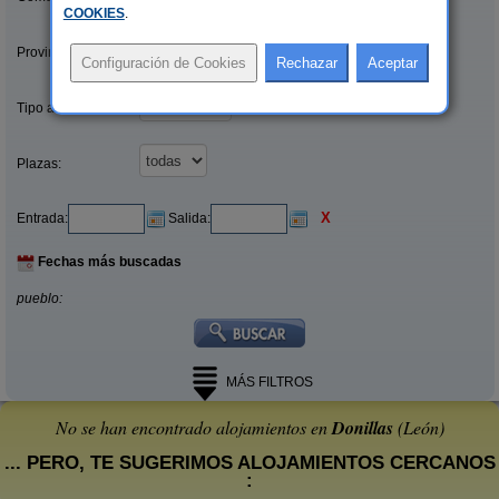
COOKIES
.
Provincias/Islas:
Tipo alquiler:
Plazas:
X
Entrada:
Salida:
Fechas más buscadas
pueblo:
MÁS FILTROS
No se han encontrado alojamientos en
Donillas
(León)
... PERO, TE SUGERIMOS ALOJAMIENTOS CERCANOS
: