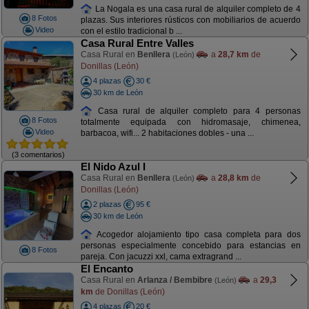
La Nogala es una casa rural de alquiler completo de 4
8 Fotos
plazas. Sus interiores rústicos con mobiliarios de acuerdo
Video
con el estilo tradicional b ...
Casa Rural Entre Valles
Casa Rural en
Benllera
a
28,7 km
de
(León)
Donillas (León)
4 plazas
30 €
30 km de León
Casa rural de alquiler completo para 4 personas
8 Fotos
totalmente equipada con hidromasaje, chimenea,
Video
barbacoa, wifi... 2 habitaciones dobles - una ...
(3 comentarios)
El Nido Azul I
Casa Rural en
Benllera
a
28,8 km
de
(León)
Donillas (León)
2 plazas
95 €
30 km de León
Acogedor alojamiento tipo casa completa para dos
personas especialmente concebido para estancias en
8 Fotos
pareja. Con jacuzzi xxl, cama extragrand ...
El Encanto
Casa Rural en
Arlanza / Bembibre
a
29,3
(León)
km
de Donillas (León)
4 plazas
20 €