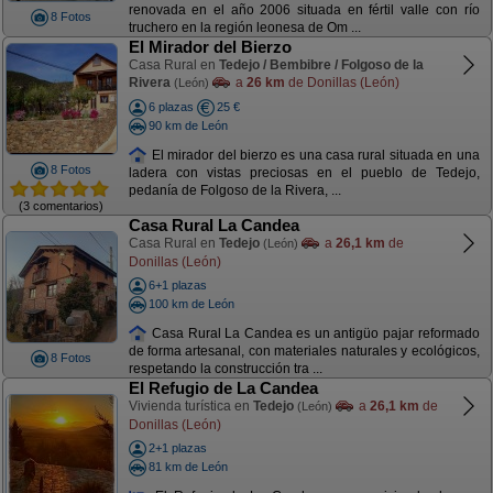
renovada en el año 2006 situada en fértil valle con río
8 Fotos
truchero en la región leonesa de Om ...
El Mirador del Bierzo
Casa Rural en
Tedejo / Bembibre / Folgoso de la
Rivera
a
26 km
de Donillas (León)
(León)
6 plazas
25 €
90 km de León
El mirador del bierzo es una casa rural situada en una
8 Fotos
ladera con vistas preciosas en el pueblo de Tedejo,
pedanía de Folgoso de la Rivera, ...
(3 comentarios)
Casa Rural La Candea
Casa Rural en
Tedejo
a
26,1 km
de
(León)
Donillas (León)
6+1 plazas
100 km de León
Casa Rural La Candea es un antigüo pajar reformado
de forma artesanal, con materiales naturales y ecológicos,
8 Fotos
respetando la construcción tra ...
El Refugio de La Candea
Vivienda turística en
Tedejo
a
26,1 km
de
(León)
Donillas (León)
2+1 plazas
81 km de León