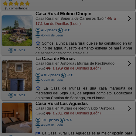
(5 comentarios)
Casa Rural Molino Chopin
Casa Rural en
Sopeña de Carneros
a
(León)
17,1 km
de Donillas (León)
4+2 plazas
28 €
45 km de León
Somos la única casa rural que se ha construido en un
molino de agua, nuestro elemento estrella os hará vibrar
8 Fotos
de sensaciones completas de la ...
La Casa de Murias
Casa Rural en
Astorga / Murias de Rechivaldo
a
19,9 km
de Donillas (León)
(León)
4-8+2 plazas
23 €
55 km de León
La Casa de Murias es una casa maragata de
mediados del Siglo XIX, de alquiler completo. Localizada
8 Fotos
en pleno Camino de Santiago, en el tranqu ...
Casa Rural Las Águedas
Casa Rural en
Murias de Rechivaldo / Astorga
a
20,1 km
de Donillas (León)
(León)
10+2 plazas
25 €
46 km de León
La Casa Rural Las Águedas es la mejor opción para