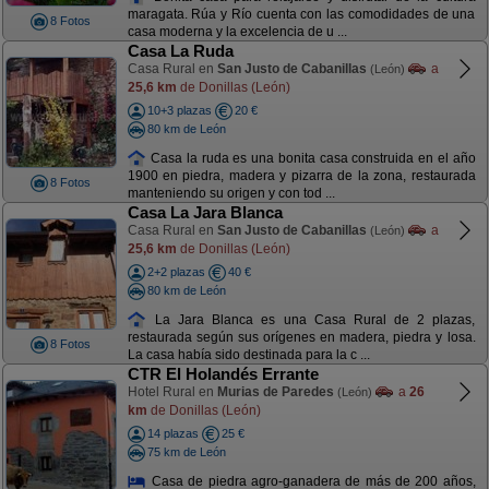
maragata. Rúa y Río cuenta con las comodidades de una
8 Fotos
casa moderna y la excelencia de u ...
Casa La Ruda
Casa Rural en
San Justo de Cabanillas
a
(León)
25,6 km
de Donillas (León)
10+3 plazas
20 €
80 km de León
Casa la ruda es una bonita casa construida en el año
1900 en piedra, madera y pizarra de la zona, restaurada
8 Fotos
manteniendo su origen y con tod ...
Casa La Jara Blanca
Casa Rural en
San Justo de Cabanillas
a
(León)
25,6 km
de Donillas (León)
2+2 plazas
40 €
80 km de León
La Jara Blanca es una Casa Rural de 2 plazas,
restaurada según sus orígenes en madera, piedra y losa.
8 Fotos
La casa había sido destinada para la c ...
CTR El Holandés Errante
Hotel Rural en
Murias de Paredes
a
26
(León)
km
de Donillas (León)
14 plazas
25 €
75 km de León
Casa de piedra agro-ganadera de más de 200 años,