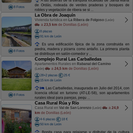
A las afueras de la tranquila localidad de Santa María
de Ordás, rodeada de verdes praderas y bosques de
8 Fotos
robles y vegetación de ribera se si ...
La Obra de Joaquín
Vivienda turística en
La Ribera de Folgoso
(León)
a
23,5 km
de Donillas (León)
8 plazas
91 km de León
Es una edificación típica de la zona construida en
piedra, madera y pizarra como antaño. La primera planta
8 Fotos
se distribuye en salón-comedor y ...
Complejo Rural Las Carballedas
Apartamentos Rurales en
Rabanal del Camino
a
24,5 km
de Donillas (León)
(León)
28+2 plazas
25 €
15 km de León
Las Carballedas, inaugurada en Julio del 2014, con
licencia oficial en turismo (AT-LE-58), son apartamentos
8 Fotos
rurales ideal para parejas, pequ ...
Casa Rural Rúa y Río
Casa Rural en
Val de San Lorenzo
a
24,9
(León)
km
de Donillas (León)
4-6 plazas
18 €
50 km de León
Bonita casa para relajarse y disfrutar de la cultura