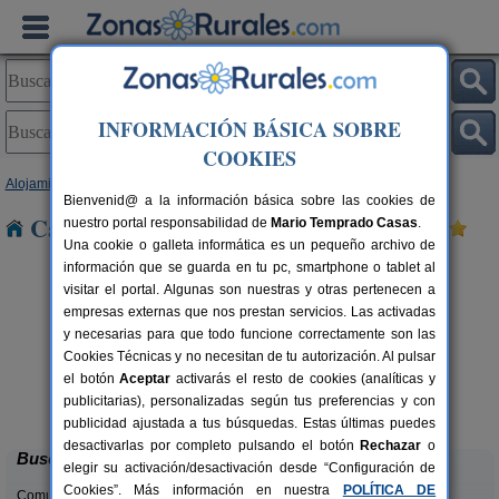
INFORMACIÓN BÁSICA SOBRE
COOKIES
Alojamientos
>
Castilla y León
>
León
> Donillas
Bienvenid@ a la información básica sobre las cookies de
Casas Rurales cerca de Donillas
nuestro portal responsabilidad de
Mario Temprado Casas
.
Una cookie o galleta informática es un pequeño archivo de
información que se guarda en tu pc, smartphone o tablet al
visitar el portal. Algunas son nuestras y otras pertenecen a
empresas externas que nos prestan servicios. Las activadas
y necesarias para que todo funcione correctamente son las
Cookies Técnicas y no necesitan de tu autorización. Al pulsar
el botón
Aceptar
activarás el resto de cookies (analíticas y
Complejo Rural Aguas Frías
rs.
8+1 pers.
publicitarias), personalizadas según tus preferencias y con
 €
27 €
La Omañuela (León)
desde
publicidad ajustada a tus búsquedas. Estas últimas puedes
desactivarlas por completo pulsando el botón
Rechazar
o
Buscar
elegir su activación/desactivación desde “Configuración de
Cookies”. Más información en nuestra
POLÍTICA DE
Comunidades: