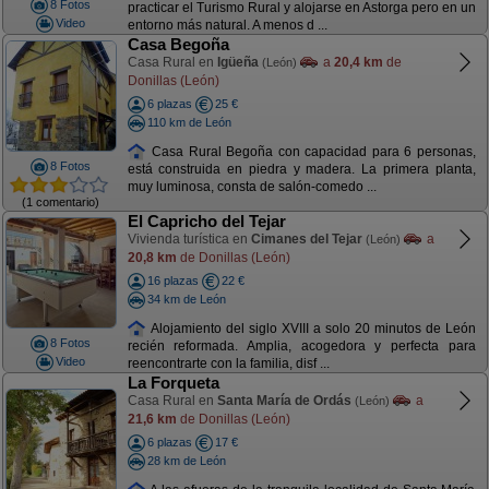
8 Fotos
practicar el Turismo Rural y alojarse en Astorga pero en un
Video
entorno más natural. A menos d ...
Casa Begoña
Casa Rural en
Igüeña
a
20,4 km
de
(León)
Donillas (León)
6 plazas
25 €
110 km de León
Casa Rural Begoña con capacidad para 6 personas,
8 Fotos
está construida en piedra y madera. La primera planta,
muy luminosa, consta de salón-comedo ...
(1 comentario)
El Capricho del Tejar
Vivienda turística en
Cimanes del Tejar
a
(León)
20,8 km
de Donillas (León)
16 plazas
22 €
34 km de León
Alojamiento del siglo XVIII a solo 20 minutos de León
8 Fotos
recién reformada. Amplia, acogedora y perfecta para
Video
reencontrarte con la familia, disf ...
La Forqueta
Casa Rural en
Santa María de Ordás
a
(León)
21,6 km
de Donillas (León)
6 plazas
17 €
28 km de León