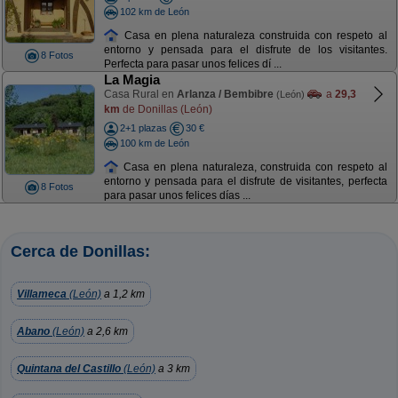
102 km de León
Casa en plena naturaleza construida con respeto al
entorno y pensada para el disfrute de los visitantes.
8 Fotos
Perfecta para pasar unos felices dí ...
La Magia
Casa Rural en
Arlanza / Bembibre
a
29,3
(León)
km
de Donillas (León)
2+1 plazas
30 €
100 km de León
Casa en plena naturaleza, construida con respeto al
entorno y pensada para el disfrute de visitantes, perfecta
8 Fotos
para pasar unos felices días ...
Cerca de Donillas:
Villameca
(León)
a 1,2 km
Abano
(León)
a 2,6 km
Quintana del Castillo
(León)
a 3 km