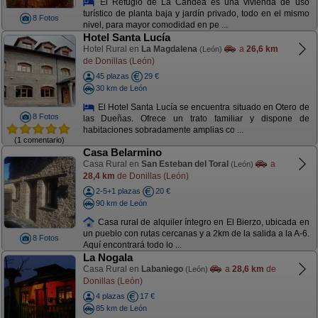
El Refugio de La Candea es una vivienda de uso
turístico de planta baja y jardín privado, todo en el mismo
8 Fotos
nivel, para mayor comodidad en pe ...
Hotel Santa Lucía
Hotel Rural en
La Magdalena
a
26,6 km
(León)
de Donillas (León)
45 plazas
29 €
30 km de León
El Hotel Santa Lucía se encuentra situado en Otero de
8 Fotos
las Dueñas. Ofrece un trato familiar y dispone de
habitaciones sobradamente amplias co ...
(1 comentario)
Casa Belarmino
Casa Rural en
San Esteban del Toral
a
(León)
28,4 km
de Donillas (León)
2-5+1 plazas
20 €
90 km de León
Casa rural de alquiler íntegro en El Bierzo, ubicada en
un pueblo con rutas cercanas y a 2km de la salida a la A-6.
8 Fotos
Aquí encontrará todo lo ...
La Nogala
Casa Rural en
Labaniego
a
28,6 km
de
(León)
Donillas (León)
4 plazas
17 €
85 km de León