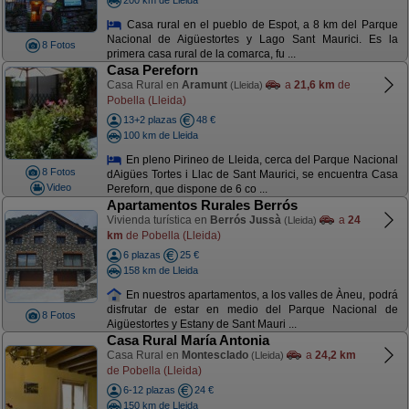
Casa rural en el pueblo de Espot, a 8 km del Parque
Nacional de Aigüestortes y Lago Sant Maurici. Es la
8 Fotos
primera casa rural de la comarca, fu ...
Casa Pereforn
Casa Rural en
Aramunt
a
21,6 km
de
(Lleida)
Pobella (Lleida)
13+2 plazas
48 €
100 km de Lleida
En pleno Pirineo de Lleida, cerca del Parque Nacional
8 Fotos
dAigües Tortes i Llac de Sant Maurici, se encuentra Casa
Video
Pereforn, que dispone de 6 co ...
Apartamentos Rurales Berrós
Vivienda turística en
Berrós Jussà
a
24
(Lleida)
km
de Pobella (Lleida)
6 plazas
25 €
158 km de Lleida
En nuestros apartamentos, a los valles de Àneu, podrá
disfrutar de estar en medio del Parque Nacional de
8 Fotos
Aigüestortes y Estany de Sant Mauri ...
Casa Rural María Antonia
Casa Rural en
Montesclado
a
24,2 km
(Lleida)
de Pobella (Lleida)
6-12 plazas
24 €
150 km de Lleida