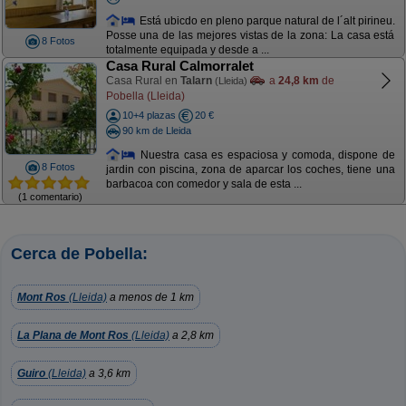
Está ubicdo en pleno parque natural de l´alt pirineu.
Posse una de las mejores vistas de la zona: La casa está
8 Fotos
totalmente equipada y desde a ...
Casa Rural Calmorralet
Casa Rural en
Talarn
a
24,8 km
de
(Lleida)
Pobella (Lleida)
10+4 plazas
20 €
90 km de Lleida
Nuestra casa es espaciosa y comoda, dispone de
8 Fotos
jardin con piscina, zona de aparcar los coches, tiene una
barbacoa con comedor y sala de esta ...
(1 comentario)
Cerca de Pobella:
Mont Ros
(Lleida)
a menos de 1 km
La Plana de Mont Ros
(Lleida)
a 2,8 km
Guiro
(Lleida)
a 3,6 km