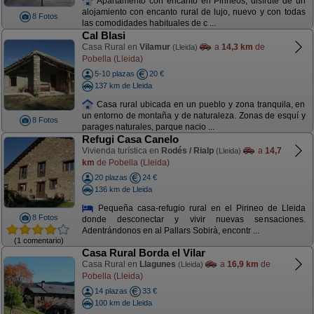
Apartamento con encanto en Pirineos, disfrute de un
alojamiento con encanto rural de lujo, nuevo y con todas
8 Fotos
las comodidades habituales de c ...
Cal Blasi
Casa Rural en
Vilamur
a
14,3 km
de
(Lleida)
Pobella (Lleida)
5-10 plazas
20 €
137 km de Lleida
Casa rural ubicada en un pueblo y zona tranquila, en
un entorno de montaña y de naturaleza. Zonas de esquí y
8 Fotos
parages naturales, parque nacio ...
Refugi Casa Canelo
Vivienda turística en
Rodés / Rialp
a
14,7
(Lleida)
km
de Pobella (Lleida)
20 plazas
24 €
136 km de Lleida
Pequeña casa-refugio rural en el Pirineo de Lleida
8 Fotos
donde desconectar y vivir nuevas sensaciones.
Adentrándonos en al Pallars Sobirà, encontr ...
(1 comentario)
Casa Rural Borda el Vilar
Casa Rural en
Llagunes
a
16,9 km
de
(Lleida)
Pobella (Lleida)
14 plazas
33 €
100 km de Lleida