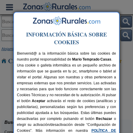
INFORMACIÓN BÁSICA SOBRE
COOKIES
Alojamientos
>
Cataluña
>
Lleida
> Pobella
Bienvenid@ a la información básica sobre las cookies de
Casas Rurales cerca de Pobella
nuestro portal responsabilidad de
Mario Temprado Casas
.
Una cookie o galleta informática es un pequeño archivo de
información que se guarda en tu pc, smartphone o tablet al
visitar el portal. Algunas son nuestras y otras pertenecen a
empresas externas que nos prestan servicios. Las activadas
y necesarias para que todo funcione correctamente son las
Cookies Técnicas y no necesitan de tu autorización. Al pulsar
el botón
Aceptar
activarás el resto de cookies (analíticas y
El Corral de Lladurs
rs.
30+5 pers.
publicitarias), personalizadas según tus preferencias y con
 €
26 €
Lladurs (Lleida)
desde
publicidad ajustada a tus búsquedas. Estas últimas puedes
desactivarlas por completo pulsando el botón
Rechazar
o
Buscar
elegir su activación/desactivación desde “Configuración de
Cookies”. Más información en nuestra
POLÍTICA DE
Comunidades: