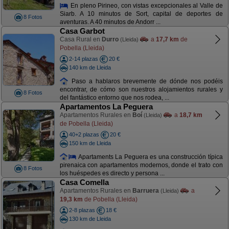
En pleno Pirineo, con vistas excepcionales al Valle de
Siarb. A 10 minutos de Sort, capital de deportes de
8 Fotos
aventuras. A 40 minutos de Andorr ...
Casa Garbot
Casa Rural en
Durro
a
17,7 km
de
(Lleida)
Pobella (Lleida)
2-14 plazas
20 €
140 km de Lleida
Paso a hablaros brevemente de dónde nos podéis
encontrar, de cómo son nuestros alojamientos rurales y
8 Fotos
del fantástico entorno que nos rodea, ...
Apartamentos La Peguera
Apartamentos Rurales en
Boí
a
18,7 km
(Lleida)
de Pobella (Lleida)
40+2 plazas
20 €
150 km de Lleida
Apartaments La Peguera es una construcción típica
pirenaica con apartamentos modernos, donde el trato con
8 Fotos
los huéspedes es directo y persona ...
Casa Comella
Apartamentos Rurales en
Barruera
a
(Lleida)
19,3 km
de Pobella (Lleida)
2-8 plazas
18 €
130 km de Lleida