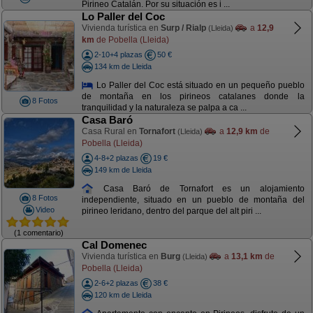
Pirineo Catalán. Por su situación es i ...
Lo Paller del Coc
Vivienda turística en
Surp / Rialp
a
12,9
(Lleida)
km
de Pobella (Lleida)
2-10+4 plazas
50 €
134 km de Lleida
Lo Paller del Coc está situado en un pequeño pueblo
de montaña en los pirineos catalanes donde la
8 Fotos
tranquilidad y la naturaleza se palpa a ca ...
Casa Baró
Casa Rural en
Tornafort
a
12,9 km
de
(Lleida)
Pobella (Lleida)
4-8+2 plazas
19 €
149 km de Lleida
Casa Baró de Tornafort es un alojamiento
8 Fotos
independiente, situado en un pueblo de montaña del
Video
pirineo leridano, dentro del parque del alt piri ...
(1 comentario)
Cal Domenec
Vivienda turística en
Burg
a
13,1 km
de
(Lleida)
Pobella (Lleida)
2-6+2 plazas
38 €
120 km de Lleida