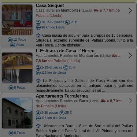
Casa Sisquet
Casa Rural en
Montcortes
a
7,7 km
de
(Lleida)
Pobella (Lleida)
10-15+2 plazas
28 €
90 km de Lleida
Casa masia de alquiler para a grupos de 15 personas.
12 Fotos
Situada al extremo sur-oeste del Pallars Sobirà, junto a la
Video
Vall Fosca. Donde disfrutar ...
L´Estisora de Casa L´Hereu
Apartamentos Rurales en
Montcortès
a
(Lleida)
7,8 km
de Pobella (Lleida)
2-12+2 plazas
25 €
116 km de Lleida
La Estisora y Lo Galliner de Casa Hereu son dos
alojamientos ubicados en el antiguo pajar y gallinero
8 Fotos
respectivamente. La construcción es se ...
Apartaments Terraferma
Apartamentos Rurales en
Baro
a
8,7 km
(Lleida)
de Pobella (Lleida)
2-10 plazas
25 €
116 km de Lleida
Ubicados en Baro, a 8 km de Sort capital del Pallars
Sobira. A pie del Parc Natural de L´Alt Pirineu y cerca del
8 Fotos
Parc Nacional d´Aigüestorte ...