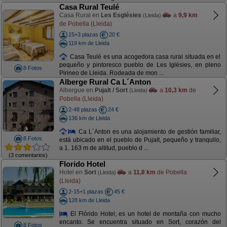
Casa Rural Teulé
Casa Rural en
Les Esglésies
a
9,9 km
(Lleida)
de Pobella (Lleida)
15+3 plazas
20 €
119 km de Lleida
Casa Teulé es una acogedora casa rural situada en el
pequeño y pintoresco pueblo de Les Iglésies, en pleno
8 Fotos
Pirineo de Lleida. Rodeada de mon ...
Alberge Rural Ca L´Anton
Albergue en
Pujalt / Sort
a
10,3 km
de
(Lleida)
Pobella (Lleida)
2-48 plazas
24 €
136 km de Lleida
Ca L´Anton es una alojamiento de gestión familiar,
8 Fotos
está ubicado en el pueblo de Pujalt, pequeño y tranquilo,
a 1. 163 m de altitud, pueblo d ...
(3 comentarios)
Florido Hotel
Hotel en
Sort
a
11,8 km
de Pobella
(Lleida)
(Lleida)
2-15+1 plazas
45 €
128 km de Lleida
El Flórido Hotel, es un hotel de montaña con mucho
encanto. Se encuentra situado en Sort, corazón del
8 Fotos