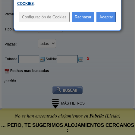
COOKIES
.
Provincias/Islas:
Tipo alquiler:
Plazas:
X
Entrada:
Salida:
Fechas más buscadas
pueblo:
MÁS FILTROS
No se han encontrado alojamientos en
Pobella
(Lleida)
... PERO, TE SUGERIMOS ALOJAMIENTOS CERCANOS
: