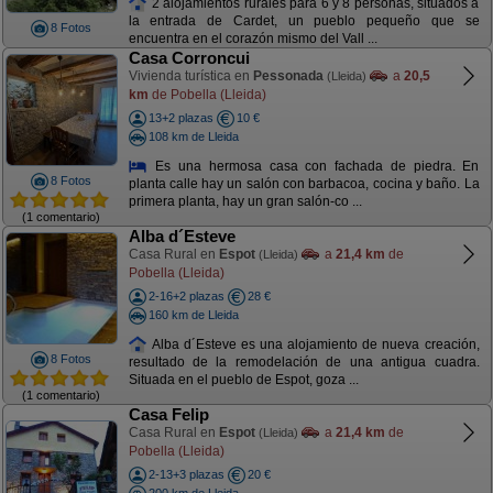
2 alojamientos rurales para 6 y 8 personas, situados a
la entrada de Cardet, un pueblo pequeño que se
8 Fotos
encuentra en el corazón mismo del Vall ...
Casa Corroncui
Vivienda turística en
Pessonada
a
20,5
(Lleida)
km
de Pobella (Lleida)
13+2 plazas
10 €
108 km de Lleida
Es una hermosa casa con fachada de piedra. En
8 Fotos
planta calle hay un salón con barbacoa, cocina y baño. La
primera planta, hay un gran salón-co ...
(1 comentario)
Alba d´Esteve
Casa Rural en
Espot
a
21,4 km
de
(Lleida)
Pobella (Lleida)
2-16+2 plazas
28 €
160 km de Lleida
Alba d´Esteve es una alojamiento de nueva creación,
8 Fotos
resultado de la remodelación de una antigua cuadra.
Situada en el pueblo de Espot, goza ...
(1 comentario)
Casa Felip
Casa Rural en
Espot
a
21,4 km
de
(Lleida)
Pobella (Lleida)
2-13+3 plazas
20 €
200 km de Lleida