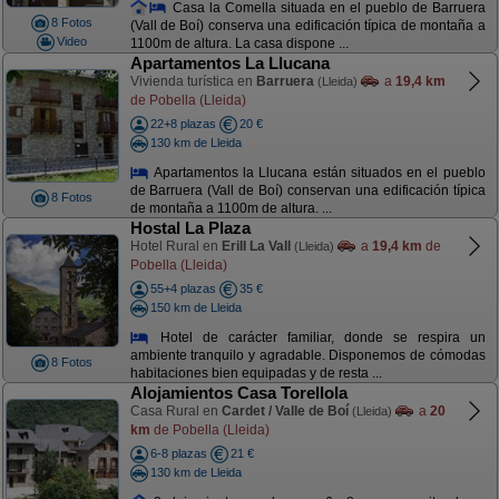
Casa la Comella situada en el pueblo de Barruera
8 Fotos
(Vall de Boí) conserva una edificación típica de montaña a
Video
1100m de altura. La casa dispone ...
Apartamentos La Llucana
Vivienda turística en
Barruera
a
19,4 km
(Lleida)
de Pobella (Lleida)
22+8 plazas
20 €
130 km de Lleida
Apartamentos la Llucana están situados en el pueblo
de Barruera (Vall de Boí) conservan una edificación típica
8 Fotos
de montaña a 1100m de altura. ...
Hostal La Plaza
Hotel Rural en
Erill La Vall
a
19,4 km
de
(Lleida)
Pobella (Lleida)
55+4 plazas
35 €
150 km de Lleida
Hotel de carácter familiar, donde se respira un
ambiente tranquilo y agradable. Disponemos de cómodas
8 Fotos
habitaciones bien equipadas y de resta ...
Alojamientos Casa Torellola
Casa Rural en
Cardet / Valle de Boí
a
20
(Lleida)
km
de Pobella (Lleida)
6-8 plazas
21 €
130 km de Lleida