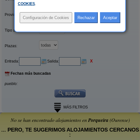
COOKIES
.
Provincias/Islas:
Tipo alquiler:
Plazas:
X
Entrada:
Salida:
Fechas más buscadas
pueblo:
MÁS FILTROS
No se han encontrado alojamientos en
Porqueira
(Ourense)
... PERO, TE SUGERIMOS ALOJAMIENTOS CERCANOS
: