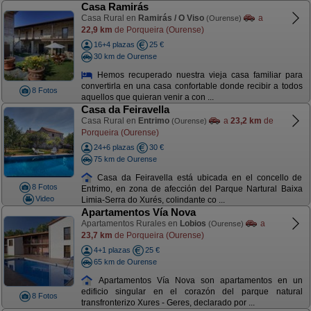
Casa Ramirás
Casa Rural en
Ramirás / O Viso
a
(Ourense)
22,9 km
de Porqueira (Ourense)
16+4 plazas
25 €
30 km de Ourense
Hemos recuperado nuestra vieja casa familiar para
convertirla en una casa confortable donde recibir a todos
8 Fotos
aquellos que quieran venir a con ...
Casa da Feiravella
Casa Rural en
Entrimo
a
23,2 km
de
(Ourense)
Porqueira (Ourense)
24+6 plazas
30 €
75 km de Ourense
Casa da Feiravella está ubicada en el concello de
8 Fotos
Entrimo, en zona de afección del Parque Nartural Baixa
Video
Limia-Serra do Xurés, colindante co ...
Apartamentos Vía Nova
Apartamentos Rurales en
Lobios
a
(Ourense)
23,7 km
de Porqueira (Ourense)
4+1 plazas
25 €
65 km de Ourense
Apartamentos Vía Nova son apartamentos en un
edificio singular en el corazón del parque natural
8 Fotos
transfronterizo Xures - Geres, declarado por ...