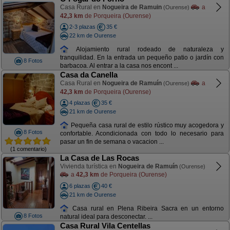
Casa Rural en
Nogueira de Ramuin
a
(Ourense)
42,3 km
de Porqueira (Ourense)
2-3 plazas
35 €
22 km de Ourense
Alojamiento rural rodeado de naturaleza y
tranquilidad. En la entrada un pequeño patio o jardín con
8 Fotos
barbacoa. Al entrar a la casa nos encont ...
Casa da Canella
Casa Rural en
Nogueira de Ramuín
a
(Ourense)
42,3 km
de Porqueira (Ourense)
4 plazas
35 €
21 km de Ourense
Pequeña casa rural de estilo rústico muy acogedora y
8 Fotos
confortable. Acondicionada con todo lo necesario para
pasar un fin de semana o vacacion ...
(1 comentario)
La Casa de Las Rocas
Vivienda turística en
Nogueira de Ramuín
(Ourense)
a
42,3 km
de Porqueira (Ourense)
6 plazas
40 €
21 km de Ourense
Casa rural en Plena Ribeira Sacra en un entorno
8 Fotos
natural ideal para desconectar. ...
Casa Rural Vila Centellas