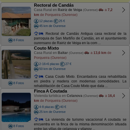
Rectoral de Candás
Casa Rural en
Rairiz de Veiga
a
7,2
(Ourense)
km
de Porqueira (Ourense)
12 plazas
25 €
45 km de Ourense
Rectoral de Candás Antigua casa rectoral de la
parroquia de San Martiño de Candás, en el ayuntamiento
8 Fotos
ourensano de Rairiz de Veiga en la com ...
Couto Mixto
Casa Rural en
Baltar
a
13,6 km
de
(Ourense)
Porqueira (Ourense)
2-16+6 plazas
27 €
50 km de Ourense
Casa Couto Mixto. Encantadora casa rehabilitada
en piedra y madera con modernas comodidades. La
8 Fotos
rehabilitación de Casa Couto Mixto que data ...
Finca A Coutada
Vivienda turística en
Celanova
a
16,4
(Ourense)
km
de Porqueira (Ourense)
4-8 plazas
40 €
25 km de Ourense
La vivienda de turismo vacacional A coutada se
encuentra en la finca de la misma denominación situada
8 Fotos
entre las villas de celanova y vilanov ...