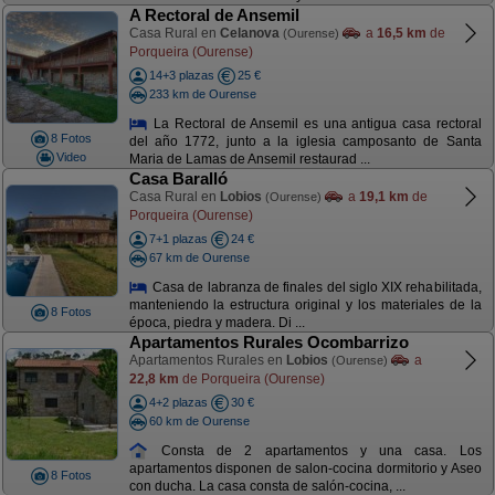
A Rectoral de Ansemil
Casa Rural en
Celanova
a
16,5 km
de
(Ourense)
Porqueira (Ourense)
14+3 plazas
25 €
233 km de Ourense
La Rectoral de Ansemil es una antigua casa rectoral
8 Fotos
del año 1772, junto a la iglesia camposanto de Santa
Video
Maria de Lamas de Ansemil restaurad ...
Casa Baralló
Casa Rural en
Lobios
a
19,1 km
de
(Ourense)
Porqueira (Ourense)
7+1 plazas
24 €
67 km de Ourense
Casa de labranza de finales del siglo XIX rehabilitada,
manteniendo la estructura original y los materiales de la
8 Fotos
época, piedra y madera. Di ...
Apartamentos Rurales Ocombarrizo
Apartamentos Rurales en
Lobios
a
(Ourense)
22,8 km
de Porqueira (Ourense)
4+2 plazas
30 €
60 km de Ourense
Consta de 2 apartamentos y una casa. Los
apartamentos disponen de salon-cocina dormitorio y Aseo
8 Fotos
con ducha. La casa consta de salón-cocina, ...