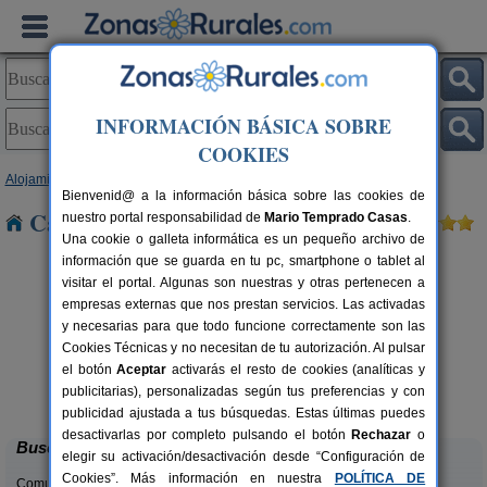
INFORMACIÓN BÁSICA SOBRE
COOKIES
Alojamientos
>
Galicia
>
Ourense
> Porqueira
Bienvenid@ a la información básica sobre las cookies de
Casas Rurales cerca de Porqueira
nuestro portal responsabilidad de
Mario Temprado Casas
.
Una cookie o galleta informática es un pequeño archivo de
información que se guarda en tu pc, smartphone o tablet al
visitar el portal. Algunas son nuestras y otras pertenecen a
empresas externas que nos prestan servicios. Las activadas
y necesarias para que todo funcione correctamente son las
Cookies Técnicas y no necesitan de tu autorización. Al pulsar
Apartamentos Rurales
4+2 pers.
el botón
Aceptar
activarás el resto de cookies (analíticas y
30 €
Ocombarrizo
rs.
desde
publicitarias), personalizadas según tus preferencias y con
 €
Lobios (Ourense)
publicidad ajustada a tus búsquedas. Estas últimas puedes
desactivarlas por completo pulsando el botón
Rechazar
o
Buscar
elegir su activación/desactivación desde “Configuración de
Cookies”. Más información en nuestra
POLÍTICA DE
Comunidades: