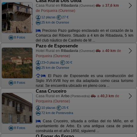
Casa Rural Dos Ulloa
Casa Rural en
Ribadavia
a
37,6 km
(Ourense)
de Porqueira (Ourense)
12 plazas
27 €
25 km de Ourense
Precioso Pazo gallego enclavado en el corazón de la
Comarca del Ribeiro. Situado a 4 km de Ribadavia, 5 km
8 Fotos
del club náutico de Castrelo de M ...
Pazo de Esposende
Hotel Rural en
Ribadavia
a
40 km
de
(Ourense)
Porqueira (Ourense)
23+3 plazas
30 €
25 km de Ourense
El Pazo de Esposende es una construcción del
Siglo XVI-XVIII hoy en dia adaptada como casa turismo
8 Fotos
rural. Se encuentra ubicado en pleno cora ...
Casa Cruceiro
Casa Rural en
Arbo
a
40,3 km
de
(Pontevedra)
Porqueira (Ourense)
10 plazas
25 €
72 km de Pontevedra
Casa Cruceiro, situada a orillas del rio Miño, en el
ayuntamiento de Arbo. Es una antigua casa de piedra
8 Fotos
construida en el año 1850, siguiend ...
O Fogar do Forno