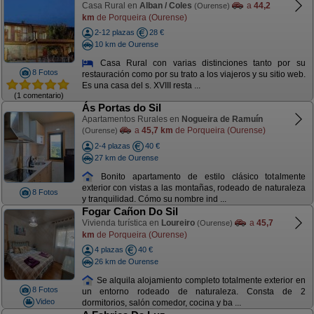
Casa Rural en
Alban / Coles
a
44,2
(Ourense)
km
de Porqueira (Ourense)
2-12 plazas
28 €
10 km de Ourense
Casa Rural con varias distinciones tanto por su
8 Fotos
restauración como por su trato a los viajeros y su sitio web.
Es una casa del s. XVIII resta ...
(1 comentario)
Ás Portas do Sil
Apartamentos Rurales en
Nogueira de Ramuín
a
45,7 km
de Porqueira (Ourense)
(Ourense)
2-4 plazas
40 €
27 km de Ourense
Bonito apartamento de estilo clásico totalmente
exterior con vistas a las montañas, rodeado de naturaleza
8 Fotos
y tranquilidad. Cómo su nombre ind ...
Fogar Cañon Do Sil
Vivienda turística en
Loureiro
a
45,7
(Ourense)
km
de Porqueira (Ourense)
4 plazas
40 €
26 km de Ourense
Se alquila alojamiento completo totalmente exterior en
8 Fotos
un entorno rodeado de naturaleza. Consta de 2
Video
dormitorios, salón comedor, cocina y ba ...