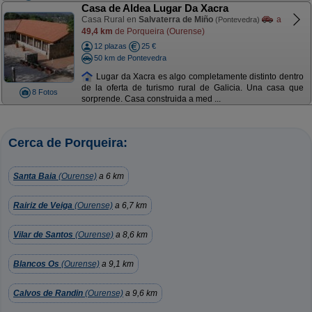
Casa de Aldea Lugar Da Xacra
Casa Rural en
Salvaterra de Miño
a
(Pontevedra)
49,4 km
de Porqueira (Ourense)
12 plazas
25 €
50 km de Pontevedra
Lugar da Xacra es algo completamente distinto dentro
de la oferta de turismo rural de Galicia. Una casa que
8 Fotos
sorprende. Casa construida a med ...
Cerca de Porqueira:
Santa Baia
(Ourense)
a 6 km
Rairiz de Veiga
(Ourense)
a 6,7 km
Vilar de Santos
(Ourense)
a 8,6 km
Blancos Os
(Ourense)
a 9,1 km
Calvos de Randin
(Ourense)
a 9,6 km