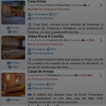
Casa Grixo
Casa Rural en
Grixó / Padrenda
a
(Ourense)
26,7 km
de Porqueira (Ourense)
8-14+6 plazas
21 €
45 km de Ourense
Casa Grixó, ubicada en el concello de Padrenda, a
8 Fotos
pocos km de Celanova y Rivadavia, en la provincia de
Video
Ourense. La casa, guarda entre sus mu ...
Aldea Rural A Cortiña
Casa Rural en
Castrelo Do Val
a
36,4
(Ourense)
km
de Porqueira (Ourense)
10+3 plazas
30 €
70 km de Ourense
La Aldea Rural A Cortiña está situada en Pepín, uno de
8 Fotos
los pueblos con encanto de la comarca de Monterrei, al
Video
pie de los montes que dan form ...
Casal de Arman
Casa Rural en
Ribadavia
a
37,6 km
(Ourense)
de Porqueira (Ourense)
2-10 plazas
35 €
25 km de Ourense
El edificio que alberga Casal de Armán Hospedaxe
rural actualmente es una vieja casa del Siglo XVIII.
8 Fotos
Situada en un alto con vistas panorámi ...