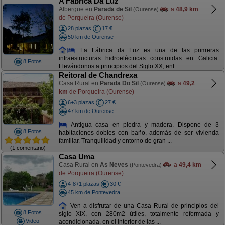
A Fabrica Da Luz
Albergue en
Parada de Sil
a
48,9 km
(Ourense)
de Porqueira (Ourense)
28 plazas
17 €
50 km de Ourense
La Fábrica da Luz es una de las primeras
infraestructuras hidroeléctricas construidas en Galicia.
8 Fotos
Llevándonos a principios del Siglo XX, ent ...
Reitoral de Chandrexa
Casa Rural en
Parada Do Sil
a
49,2
(Ourense)
km
de Porqueira (Ourense)
6+3 plazas
27 €
47 km de Ourense
Antigua casa en piedra y madera. Dispone de 3
8 Fotos
habitaciones dobles con baño, además de ser vivienda
familiar. Tranquilidad y entorno de gran ...
(1 comentario)
Casa Uma
Casa Rural en
As Neves
a
49,4 km
(Pontevedra)
de Porqueira (Ourense)
4-8+1 plazas
30 €
45 km de Pontevedra
Ven a disfrutar de una Casa Rural de principios del
8 Fotos
siglo XIX, con 280m2 útiles, totalmente reformada y
Video
acondicionada, en el interior de las ...