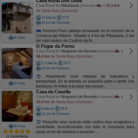
Casa Rural Dos Ulloa
Casa Rural en
Ribadavia
a
35,1 km
(Ourense)
de Santa Baia (Ourense)
12 plazas
27 €
25 km de Ourense
Precioso Pazo gallego enclavado en el corazón de la
Comarca del Ribeiro. Situado a 4 km de Ribadavia, 5 km
8 Fotos
del club náutico de Castrelo de M ...
O Fogar do Forno
Casa Rural en
Nogueira de Ramuin
a
(Ourense)
36,4 km
de Santa Baia (Ourense)
2-3 plazas
35 €
22 km de Ourense
Alojamiento rural rodeado de naturaleza y
tranquilidad. En la entrada un pequeño patio o jardín con
8 Fotos
barbacoa. Al entrar a la casa nos encont ...
Casa da Canella
Casa Rural en
Nogueira de Ramuín
a
(Ourense)
36,4 km
de Santa Baia (Ourense)
4 plazas
35 €
21 km de Ourense
Pequeña casa rural de estilo rústico muy acogedora y
8 Fotos
confortable. Acondicionada con todo lo necesario para
pasar un fin de semana o vacacion ...
(1 comentario)