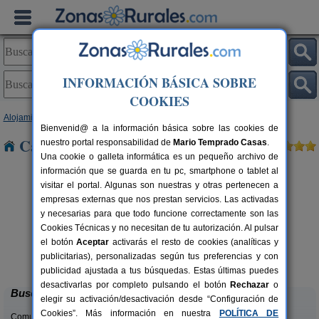
INFORMACIÓN BÁSICA SOBRE
COOKIES
Alojamientos
>
Galicia
>
Ourense
> Santa Baia
Bienvenid@ a la información básica sobre las cookies de
Casas Rurales cerca de Santa Baia
nuestro portal responsabilidad de
Mario Temprado Casas
.
Una cookie o galleta informática es un pequeño archivo de
información que se guarda en tu pc, smartphone o tablet al
visitar el portal. Algunas son nuestras y otras pertenecen a
empresas externas que nos prestan servicios. Las activadas
y necesarias para que todo funcione correctamente son las
Cookies Técnicas y no necesitan de tu autorización. Al pulsar
el botón
Aceptar
activarás el resto de cookies (analíticas y
Casa da Canella
rs.
4 pers.
publicitarias), personalizadas según tus preferencias y con
 €
35 €
Nogueira de Ramuín (Ourense)
desde
publicidad ajustada a tus búsquedas. Estas últimas puedes
desactivarlas por completo pulsando el botón
Rechazar
o
Buscar
elegir su activación/desactivación desde “Configuración de
Cookies”. Más información en nuestra
POLÍTICA DE
Comunidades: