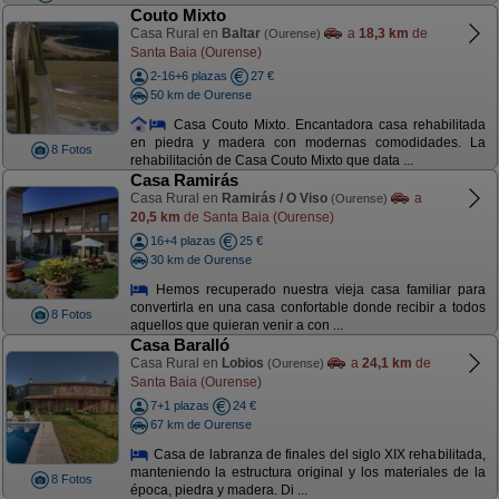
Couto Mixto
Casa Rural en
Baltar
a
18,3 km
de
(Ourense)
Santa Baia (Ourense)
2-16+6 plazas
27 €
50 km de Ourense
Casa Couto Mixto. Encantadora casa rehabilitada
en piedra y madera con modernas comodidades. La
8 Fotos
rehabilitación de Casa Couto Mixto que data ...
Casa Ramirás
Casa Rural en
Ramirás / O Viso
a
(Ourense)
20,5 km
de Santa Baia (Ourense)
16+4 plazas
25 €
30 km de Ourense
Hemos recuperado nuestra vieja casa familiar para
convertirla en una casa confortable donde recibir a todos
8 Fotos
aquellos que quieran venir a con ...
Casa Baralló
Casa Rural en
Lobios
a
24,1 km
de
(Ourense)
Santa Baia (Ourense)
7+1 plazas
24 €
67 km de Ourense
Casa de labranza de finales del siglo XIX rehabilitada,
manteniendo la estructura original y los materiales de la
8 Fotos
época, piedra y madera. Di ...