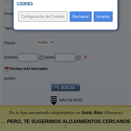
COOKIES
.
Provincias/Islas:
Tipo alquiler:
Plazas:
X
Entrada:
Salida:
Fechas más buscadas
pueblo:
MÁS FILTROS
No se han encontrado alojamientos en
Santa Baia
(Ourense)
... PERO, TE SUGERIMOS ALOJAMIENTOS CERCANOS
: