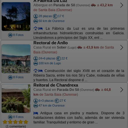
A Fabrica Da Luz
Albergue en
Parada de Sil
a
43,2 km
(Ourense)
de Santa Baia (Ourense)
28 plazas
17 €
50 km de Ourense
La Fábrica da Luz es una de las primeras
infraestructuras hidroeléctricas construidas en Galicia.
8 Fotos
Llevándonos a principios del Siglo XX, ent ...
Rectoral de Anllo
Casa Rural en
Sober
a
43,9 km
de Santa
(Lugo)
Baia (Ourense)
24+6 plazas
22 €
100 km de Lugo
Construcción del siglo XVlll en el corazòn de la
Ribeira Sacra, entre los rios Sil y Cabe, rodeada de viñas
8 Fotos
y huertos. La Rectoral dispone d ...
Reitoral de Chandrexa
Casa Rural en
Parada Do Sil
a
44,8
(Ourense)
km
de Santa Baia (Ourense)
6+3 plazas
27 €
47 km de Ourense
Antigua casa en piedra y madera. Dispone de 3
8 Fotos
habitaciones dobles con baño, además de ser vivienda
familiar. Tranquilidad y entorno de gran ...
(1 comentario)