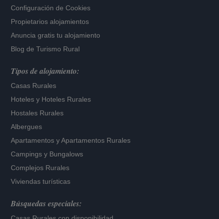
Configuración de Cookies
Propietarios alojamientos
Anuncia gratis tu alojamiento
Blog de Turismo Rural
Tipos de alojamiento:
Casas Rurales
Hoteles
y
Hoteles Rurales
Hostales Rurales
Albergues
Apartamentos
y
Apartamentos Rurales
Campings y Bungalows
Complejos Rurales
Viviendas turísticas
Búsquedas especiales:
Casas Rurales con disponibilidad