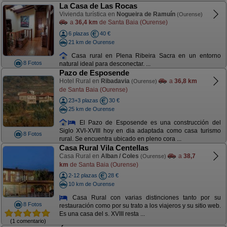
La Casa de Las Rocas
Vivienda turística en
Nogueira de Ramuín
(Ourense)
a
36,4 km
de Santa Baia (Ourense)
6 plazas
40 €
21 km de Ourense
Casa rural en Plena Ribeira Sacra en un entorno
8 Fotos
natural ideal para desconectar. ...
Pazo de Esposende
Hotel Rural en
Ribadavia
a
36,8 km
(Ourense)
de Santa Baia (Ourense)
23+3 plazas
30 €
25 km de Ourense
El Pazo de Esposende es una construcción del
Siglo XVI-XVIII hoy en dia adaptada como casa turismo
8 Fotos
rural. Se encuentra ubicado en pleno cora ...
Casa Rural Vila Centellas
Casa Rural en
Alban / Coles
a
38,7
(Ourense)
km
de Santa Baia (Ourense)
2-12 plazas
28 €
10 km de Ourense
Casa Rural con varias distinciones tanto por su
8 Fotos
restauración como por su trato a los viajeros y su sitio web.
Es una casa del s. XVIII resta ...
(1 comentario)