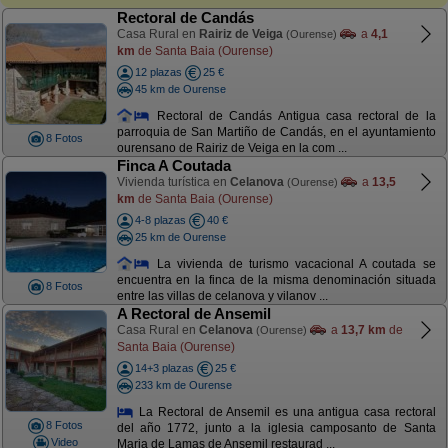
Rectoral de Candás
Casa Rural en
Rairiz de Veiga
a
4,1
(Ourense)
km
de Santa Baia (Ourense)
12 plazas
25 €
45 km de Ourense
Rectoral de Candás Antigua casa rectoral de la
parroquia de San Martiño de Candás, en el ayuntamiento
8 Fotos
ourensano de Rairiz de Veiga en la com ...
Finca A Coutada
Vivienda turística en
Celanova
a
13,5
(Ourense)
km
de Santa Baia (Ourense)
4-8 plazas
40 €
25 km de Ourense
La vivienda de turismo vacacional A coutada se
encuentra en la finca de la misma denominación situada
8 Fotos
entre las villas de celanova y vilanov ...
A Rectoral de Ansemil
Casa Rural en
Celanova
a
13,7 km
de
(Ourense)
Santa Baia (Ourense)
14+3 plazas
25 €
233 km de Ourense
La Rectoral de Ansemil es una antigua casa rectoral
8 Fotos
del año 1772, junto a la iglesia camposanto de Santa
Video
Maria de Lamas de Ansemil restaurad ...