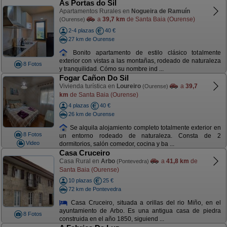
Ás Portas do Sil
Apartamentos Rurales en
Nogueira de Ramuín
a
39,7 km
de Santa Baia (Ourense)
(Ourense)
2-4 plazas
40 €
27 km de Ourense
Bonito apartamento de estilo clásico totalmente
exterior con vistas a las montañas, rodeado de naturaleza
8 Fotos
y tranquilidad. Cómo su nombre ind ...
Fogar Cañon Do Sil
Vivienda turística en
Loureiro
a
39,7
(Ourense)
km
de Santa Baia (Ourense)
4 plazas
40 €
26 km de Ourense
Se alquila alojamiento completo totalmente exterior en
8 Fotos
un entorno rodeado de naturaleza. Consta de 2
Video
dormitorios, salón comedor, cocina y ba ...
Casa Cruceiro
Casa Rural en
Arbo
a
41,8 km
de
(Pontevedra)
Santa Baia (Ourense)
10 plazas
25 €
72 km de Pontevedra
Casa Cruceiro, situada a orillas del rio Miño, en el
ayuntamiento de Arbo. Es una antigua casa de piedra
8 Fotos
construida en el año 1850, siguiend ...