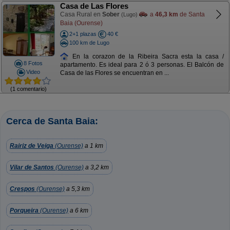
Casa de Las Flores
Casa Rural en
Sober
a
46,3 km
de Santa
(Lugo)
Baia (Ourense)
2+1 plazas
40 €
100 km de Lugo
En la corazon de la Ribeira Sacra esta la casa /
8 Fotos
apartamento. Es ideal para 2 ó 3 personas. El Balcón de
Video
Casa de las Flores se encuentran en ...
(1 comentario)
Cerca de Santa Baia:
Rairiz de Veiga
(Ourense)
a 1 km
Vilar de Santos
(Ourense)
a 3,2 km
Crespos
(Ourense)
a 5,3 km
Porqueira
(Ourense)
a 6 km