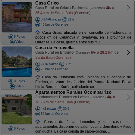
Casa Grixo
Casa Rural en
Grixó / Padrenda
a
(Ourense)
26,4 km
de Santa Baia (Ourense)
8-14+6 plazas
21 €
45 km de Ourense
Casa Grixó, ubicada en el concello de Padrenda, a
8 Fotos
pocos km de Celanova y Rivadavia, en la provincia de
Video
Ourense. La casa, guarda entre sus mu ...
Casa da Feiravella
Casa Rural en
Entrimo
a
28,1 km
de
(Ourense)
Santa Baia (Ourense)
24+6 plazas
30 €
75 km de Ourense
Casa da Feiravella está ubicada en el concello de
8 Fotos
Entrimo, en zona de afección del Parque Nartural Baixa
Video
Limia-Serra do Xurés, colindante co ...
Apartamentos Rurales Ocombarrizo
Apartamentos Rurales en
Lobios
a
(Ourense)
28,2 km
de Santa Baia (Ourense)
4+2 plazas
30 €
60 km de Ourense
Consta de 2 apartamentos y una casa. Los
apartamentos disponen de salon-cocina dormitorio y Aseo
8 Fotos
con ducha. La casa consta de salón-cocina, ...