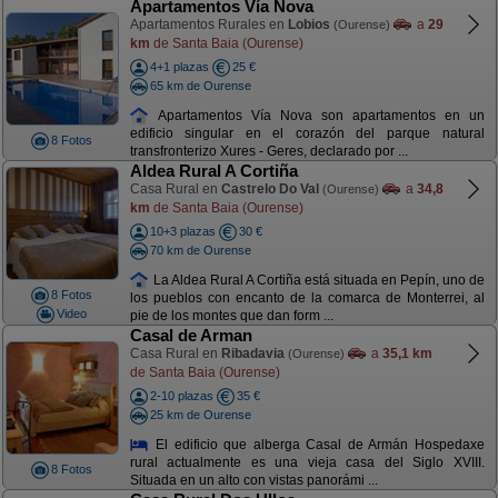
Apartamentos Vía Nova
Apartamentos Rurales en
Lobios
a
29
(Ourense)
km
de Santa Baia (Ourense)
4+1 plazas
25 €
65 km de Ourense
Apartamentos Vía Nova son apartamentos en un
edificio singular en el corazón del parque natural
8 Fotos
transfronterizo Xures - Geres, declarado por ...
Aldea Rural A Cortiña
Casa Rural en
Castrelo Do Val
a
34,8
(Ourense)
km
de Santa Baia (Ourense)
10+3 plazas
30 €
70 km de Ourense
La Aldea Rural A Cortiña está situada en Pepín, uno de
8 Fotos
los pueblos con encanto de la comarca de Monterrei, al
Video
pie de los montes que dan form ...
Casal de Arman
Casa Rural en
Ribadavia
a
35,1 km
(Ourense)
de Santa Baia (Ourense)
2-10 plazas
35 €
25 km de Ourense
El edificio que alberga Casal de Armán Hospedaxe
rural actualmente es una vieja casa del Siglo XVIII.
8 Fotos
Situada en un alto con vistas panorámi ...