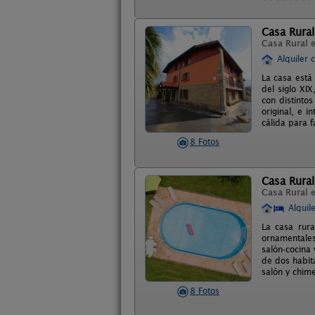
Casa Rural
Casa Rural 
Alquiler 
La casa está
del siglo XI
con distinto
original, e 
cálida para f
8 Fotos
Casa Rura
Casa Rural 
Alquil
La casa rura
ornamentales
salón-cocina
de dos habit
salón y chim
8 Fotos