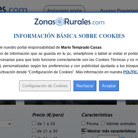
Anúnciate gratis
Acceso Propietar
Busca por pueblo
INFORMACIÓN BÁSICA SOBRE COOKIES
a
de Urkiola
de nuestro portal responsabilidad de
Mario Temprado Casas
.
o de información que se guarda en tu pc, smartphone o tablet al visitar el port
ecesarias para que todo funcione correctamente son las Cookies Técnicas y no ne
rias), personalizadas según tus preferencias y con publicidad ajustada a tus búsq
sactivación desde “Configuración de Cookies”. Más información en nuestra
POLÍTI
Hotel Rural Natxiondo **
8 pers.
22 pers.
25 €
29 €
Ispaster (Vizcaya)
e
desde
Precio (€/pers)
Características
de 1 a 20
Piscina
Admite animales
de 21 a 30
Mostrar más características