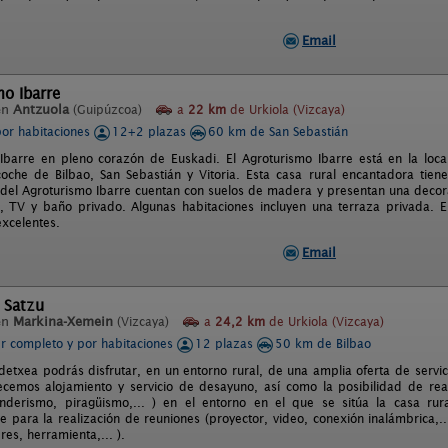
Email
o Ibarre
en
Antzuola
(Guipúzcoa)
a
22 km
de Urkiola (Vizcaya)
por habitaciones
12+2 plazas
60 km de San Sebastián
Ibarre en pleno corazón de Euskadi. El Agroturismo Ibarre está en la lo
oche de Bilbao, San Sebastián y Vitoria. Esta casa rural encantadora tien
 del Agroturismo Ibarre cuentan con suelos de madera y presentan una decor
ta, TV y baño privado. Algunas habitaciones incluyen una terraza privada.
xcelentes.
Email
 Satzu
en
Markina-Xemein
(Vizcaya)
a
24,2 km
de Urkiola (Vizcaya)
er completo y por habitaciones
12 plazas
50 km de Bilbao
detxea podrás disfrutar, en un entorno rural, de una amplia oferta de servici
ecemos alojamiento y servicio de desayuno, así como la posibilidad de rea
enderismo, piragüismo,... ) en el entorno en el que se sitúa la casa r
 para la realización de reuniones (proyector, video, conexión inalámbrica,...
leres, herramienta,... ).