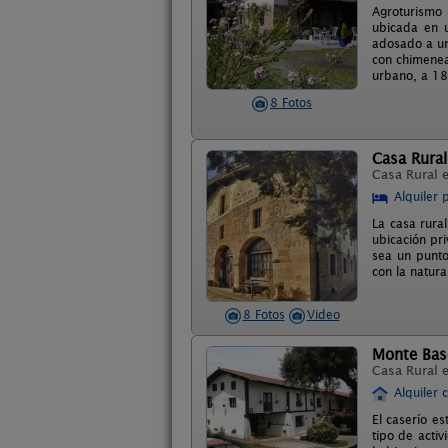
Agroturismo 
ubicada en u
adosado a un 
con chimenea
urbano, a 18
8 Fotos
Casa Rura
Casa Rural 
Alquiler 
La casa rural
ubicación pri
sea un punto
con la natura
8 Fotos
Video
Monte Bas
Casa Rural 
Alquiler 
El caserío es
tipo de activ