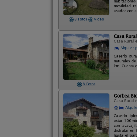
habitacione
movilidad re
asador con a
8 Fotos
Video
Casa Rural
Casa Rural 
Alquiler 
Caserío Rura
naturales de
km. Cuenta c
8 Fotos
Gorbea Bi
Casa Rural 
Alquil
Caserio típi
estar 100mtr
con lavavaji
disfrutar en 
hasta el par