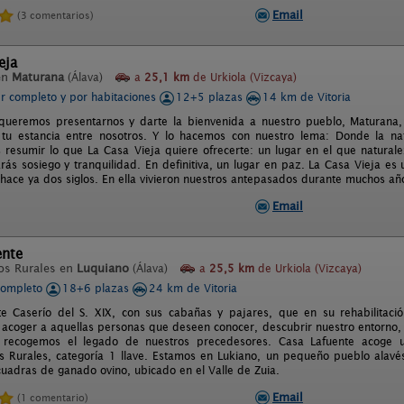
Email
(3 comentarios)
eja
en
Maturana
(Álava)
a
25,1 km
de Urkiola (Vizcaya)
er completo y por habitaciones
12+5 plazas
14 km de Vitoria
queremos presentarnos y darte la bienvenida a nuestro pueblo, Maturana,
e tu estancia entre nosotros. Y lo hacemos con nuestro lema: Donde la n
resumir lo que La Casa Vieja quiere ofrecerte: un lugar en el que naturale
rás sosiego y tranquilidad. En definitiva, un lugar en paz. La Casa Vieja es 
 hace ya dos siglos. En ella vivieron nuestros antepasados durante muchos añ
Email
ente
os Rurales en
Luquiano
(Álava)
a
25,5 km
de Urkiola (Vizcaya)
completo
18+6 plazas
24 km de Vitoria
e Caserío del S. XIX, con sus cabañas y pajares, que en su rehabilitaci
 acoger a aquellas personas que deseen conocer, descubrir nuestro entorno, 
recogemos el legado de nuestros precedesores. Casa Lafuente acoge u
 Rurales, categoría 1 llave. Estamos en Lukiano, un pequeño pueblo alav
cuadras de ganado ovino, ubicado en el Valle de Zuia.
Email
(1 comentario)