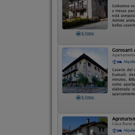
Goikoetxe es
y mesas para
está asegura
Admite anima
bellos caser
8 Fotos
Gorosarri
Apartament
Alquil
Caserío del 
Euskadi, de
minutos, Bil
como aparta
elaborada c
aparcamiento
8 Fotos
Agroturism
Casa Rural 
Alquil