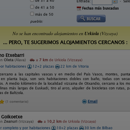
de 31 a 40
Entrada:
-
Sal
de 41 a 50
Fechas más buscadas
más de 50
pueblo:
No se han encontrado alojamientos en
Urkiola
(Vizcaya)
... PERO, TE SUGERIMOS ALOJAMIENTOS CERCANOS :
o Etxebarri
en
Oleta
(Álava)
a
7 km
de Urkiola (Vizcaya)
por habitaciones
12+2 plazas
22 km de Vitoria
cercano a las capitales vascas y en medio del País Vasco, montes, panta
 en planta baja, son seis habitaciones dobles con baño, todas con secad
os. A medio kilómetro de la localidad vizcaina de Otxandio, cercano a los 
rolinas más largas de Euskadi, tiro al arco, alquiler de bicicletas con rutas
as de Baltzola.
Email
(1 comentario)
l Goikoetxe
en
Zeanuri
(Vizcaya)
a
10,2 km
de Urkiola (Vizcaya)
er completo y por habitaciones
10+2 plazas
30 km de Bilbao