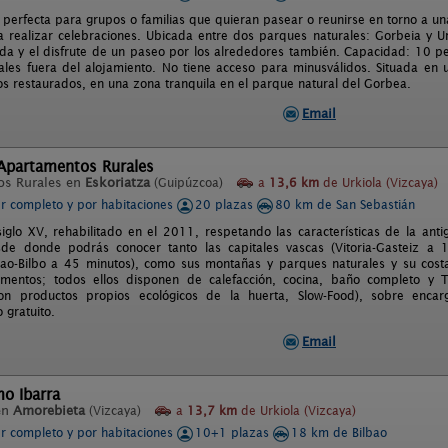
 perfecta para grupos o familias que quieran pasear o reunirse en torno a u
 realizar celebraciones. Ubicada entre dos parques naturales: Gorbeia y Urk
da y el disfrute de un paseo por los alrededores también. Capacidad: 10 per
les fuera del alojamiento. No tiene acceso para minusválidos. Situada en 
ios restaurados, en una zona tranquila en el parque natural del Gorbea.
Email
 Apartamentos Rurales
os Rurales en
Eskoriatza
(Guipúzcoa)
a
13,6 km
de Urkiola (Vizcaya)
er completo y por habitaciones
20 plazas
80 km de San Sebastián
siglo XV, rehabilitado en el 2011, respetando las características de la ant
sde donde podrás conocer tanto las capitales vascas (Vitoria-Gasteiz a 
bao-Bilbo a 45 minutos), como sus montañas y parques naturales y su costa.
mentos; todos ellos disponen de calefacción, cocina, baño completo y 
on productos propios ecológicos de la huerta, Slow-Food), sobre encar
 gratuito.
Email
o Ibarra
en
Amorebieta
(Vizcaya)
a
13,7 km
de Urkiola (Vizcaya)
er completo y por habitaciones
10+1 plazas
18 km de Bilbao