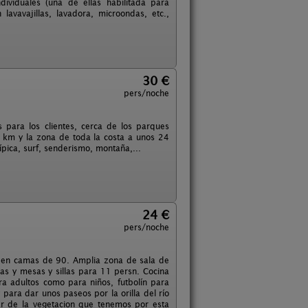
ividuales (una de ellas habilitada para
avavajillas, lavadora, microondas, etc.,
30 €
pers/noche
 para los clientes, cerca de los parques
12 km y la zona de toda la costa a unos 24
pica, surf, senderismo, montaña,...
24 €
pers/noche
es en camas de 90. Amplia zona de sala de
as y mesas y sillas para 11 persn. Cocina
ara adultos como para niños, futbolín para
 para dar unos paseos por la orilla del río
ar de la vegetacion que tenemos por esta