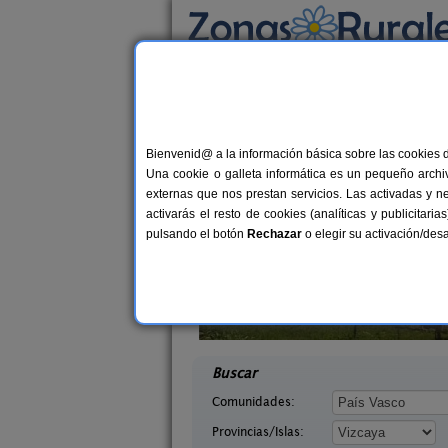
Busca por alojamiento
Alojamientos
>
País Vasco
>
Vizcaya
> Urkiol
Casas Rurales cerca 
Bienvenid@ a la información básica sobre las cookies 
Una cookie o galleta informática es un pequeño archiv
externas que nos prestan servicios. Las activadas y n
activarás el resto de cookies (analíticas y publicita
pulsando el botón
Rechazar
o elegir su activación/de
xas Ertz
Casa Rural Enkartada
12+8 pers.
29 €
zcaya)
Sopuerta (Vizcaya)
desde
desd
Buscar
Comunidades:
Provincias/Islas: