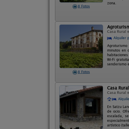
zona.
8 Fotos
Agroturism
Casa Rural 
Alquiler 
Agroturismo 
minutos en c
habitaciones
Wi-Fi gratui
senderismo e
8 Fotos
Casa Rural
Casa Rural 
Alquil
En Satzu Lan
de ocio. Ofr
escalada, s
especialmente
artístico (tal