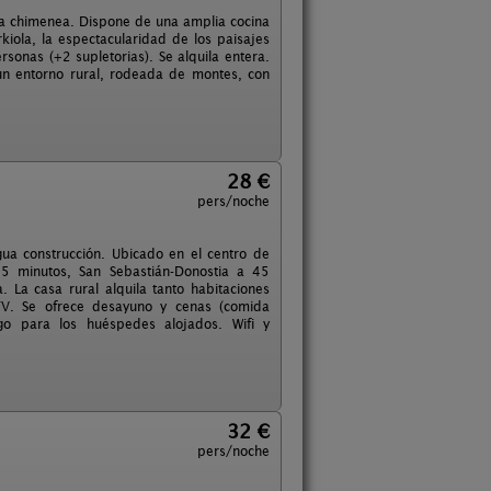
na chimenea. Dispone de una amplia cocina
iola, la espectacularidad de los paisajes
sonas (+2 supletorias). Se alquila entera.
un entorno rural, rodeada de montes, con
28 €
pers/noche
igua construcción. Ubicado en el centro de
15 minutos, San Sebastián-Donostia a 45
 La casa rural alquila tanto habitaciones
TV. Se ofrece desayuno y cenas (comida
go para los huéspedes alojados. Wifi y
32 €
pers/noche