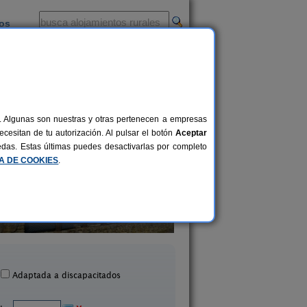
ios
-
al. Algunas son nuestras y otras pertenecen a empresas
cesitan de tu autorización. Al pulsar el botón
Aceptar
uedas. Estas últimas puedes desactivarlas por completo
CA DE COOKIES
.
Baserri Salazabal
Casa Rural Satz
16 pers.
23 €
Matienzo (Vizcaya)
Markina Xemein (Vizc
desde
Adaptada a discapacitados