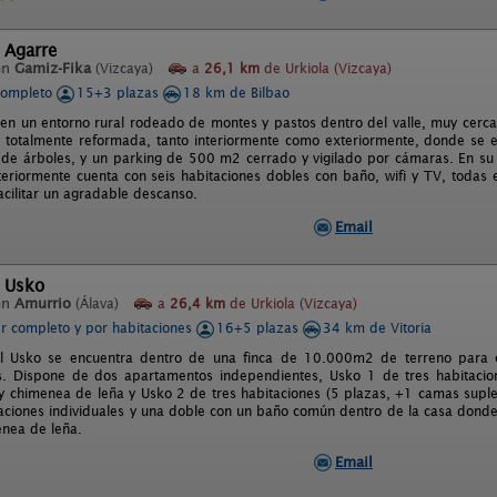
 Agarre
en
Gamiz-Fika
(Vizcaya)
a
26,1 km
de Urkiola (Vizcaya)
completo
15+3 plazas
18 km de Bilbao
 en un entorno rural rodeado de montes y pastos dentro del valle, muy cerca 
X, totalmente reformada, tanto interiormente como exteriormente, donde se
s de árboles, y un parking de 500 m2 cerrado y vigilado por cámaras. En su
interiormente cuenta con seis habitaciones dobles con baño, wifi y TV, toda
acilitar un agradable descanso.
Email
l Usko
en
Amurrio
(Álava)
a
26,4 km
de Urkiola (Vizcaya)
er completo y por habitaciones
16+5 plazas
34 km de Vitoria
l Usko se encuentra dentro de una finca de 10.000m2 de terreno para el 
. Dispone de dos apartamentos independientes, Usko 1 de tres habitacion
 y chimenea de leña y Usko 2 de tres habitaciones (5 plazas, +1 camas suple
aciones individuales y una doble con un baño común dentro de la casa donde 
enea de leña.
Email