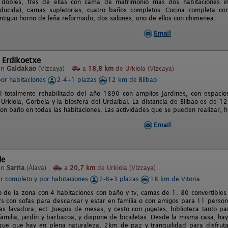
s dobles, tres de ellas con cama de matrimonio mas dos habitaciones ind
ducida), camas supletorias, cuatro baños completos. Cocina completa con l
ntiguo horno de leña reformado, dos salones, uno de ellos con chimenea.
Email
 Erdikoetxe
en
Galdakao
(Vizcaya)
a
18,8 km
de Urkiola (Vizcaya)
por habitaciones
2-4+1 plazas
12 km de Bilbao
l totalmente rehabilitado del año 1890 con amplios jardines, con espacios
 Urkiola, Gorbeia y la biosfera del Urdaibai. La distancia de Bilbao es de 
on baño en todas las habitaciones. Las actividades que se pueden realizar, hí
Email
de
en
Sarria
(Álava)
a
20,7 km
de Urkiola (Vizcaya)
er completo y por habitaciones
2-8+3 plazas
18 km de Vitoria
co de la zona con 4 habitaciones con baño y tv, camas de 1. 80 convertibl
s con sofas para descansar y estar en familia o con amigos para 11 person
llas lavadora, ect. Juegos de mesas, y cesto con jugetes, biblioteca tanto p
familia, jardín y barbacoa, y dispone de bicicletas. Desde la misma casa, hay
que que hay en plena naturaleza, 2km de paz y tranquilidad para disfrut