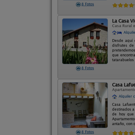
8 Fotos
La Casa Vi
Casa Rural 
Alquil
Desde aquí 
disfrutes d
pretendemos 
que encontra
tatarabuelos
8 Fotos
Casa Lafu
Apartament
Alquiler 
Casa Lafuent
destinados a
de hoy que 
Apartamentos
antaño, con 
8 Fotos