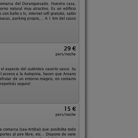
a comarca del Duranguesado. Nuestra casa,
rno natural muy atractivo. Es un edificio
on baño y tv, internet wifi gratuito, salón
acas, parking propio,... A 1 km del casco
29 €
pers/noche
 el aspecto del auténtico caserío vasco. Su
del acceso a la Autopista, hacen que Areano
isfrutar de un entorno mágico, en contacto
 repetirás seguro!
15 €
pers/noche
a comarca (Lea-Artibai) que posibilita todo
ortes al aire libre, etc... Dispone de siete