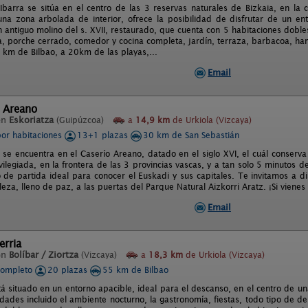
Ibarra se sitúa en el centro de las 3 reservas naturales de Bizkaia, en l
na zona arbolada de interior, ofrece la posibilidad de disfrutar de un ento
antiguo molino del s. XVII, restaurado, que cuenta con 5 habitaciones dobles c
, porche cerrado, comedor y cocina completa, jardín, terraza, barbacoa, ham
 km de Bilbao, a 20km de las playas,...
Email
l Areano
en
Eskoriatza
(Guipúzcoa)
a
14,9 km
de Urkiola (Vizcaya)
por habitaciones
13+1 plazas
30 km de San Sebastián
 se encuentra en el Caserío Areano, datado en el siglo XVI, el cuál conserva
vilegiada, en la frontera de las 3 provincias vascas, y a tan solo 5 minutos 
 de partida ideal para conocer el Euskadi y sus capitales. Te invitamos a d
leza, lleno de paz, a las puertas del Parque Natural Aizkorri Aratz. ¡Si vienes
Email
erria
en
Bolíbar / Ziortza
(Vizcaya)
a
18,3 km
de Urkiola (Vizcaya)
completo
20 plazas
55 km de Bilbao
tá situado en un entorno apacible, ideal para el descanso, en el centro de un
idades incluido el ambiente nocturno, la gastronomía, fiestas, todo tipo de dep