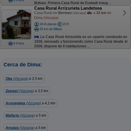
8 Fotos
Bizkaia. Primera Casa Rural de Euskadi inaug ...
Casa Rural Arrizurieta Landetxea
Casa Rural en
Bermeo
a
32 km
de
(Vizcaya)
Dima (Vizcaya)
18+6 plazas
23 €
25 km de Bilbao
La Casa Rural Arrizurieta es un caserío construido en
1838, renovado y funcionando como Casa Rural desde el
8 Fotos
2009, dispone de 6 habitaciones ...
Cerca de Dima:
Oba
(Vizcaya)
a 3,5 km
Zeanuri
(Vizcaya)
a 3,5 km
Arostegieta
(Vizcaya)
a 4,1 km
Mañaria
(Vizcaya)
a 5 km
Areatza
(Vizcaya)
a 5 km