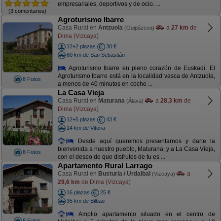
empresariales, deportivos y de ocio. ...
(3 comentarios)
Agroturismo Ibarre
Casa Rural en
Antzuola
a
27 km
de
(Guipúzcoa)
Dima (Vizcaya)
12+2 plazas
30 €
60 km de San Sebastián
Agroturismo Ibarre en pleno corazón de Euskadi. El
Agroturismo Ibarre está en la localidad vasca de Antzuola,
8 Fotos
a menos de 40 minutos en coche ...
La Casa Vieja
Casa Rural en
Maturana
a
28,3 km
de
(Álava)
Dima (Vizcaya)
12+5 plazas
43 €
14 km de Vitoria
Desde aquí queremos presentarnos y darte la
bienvenida a nuestro pueblo, Maturana, y a La Casa Vieja,
8 Fotos
con el deseo de que disfrutes de tu es ...
Apartamento Rural Larrago
Casa Rural en
Busturia / Urdaibai
a
(Vizcaya)
29,6 km
de Dima (Vizcaya)
16 plazas
25 €
35 km de Bilbao
Amplio apartamento situado en el centro de
8 Fotos