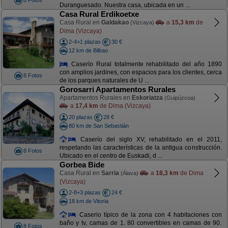
8 Fotos
Duranguesado. Nuestra casa, ubicada en un ...
Casa Rural Erdikoetxe
Casa Rural en
Galdakao
a
15,3 km
de
(Vizcaya)
Dima (Vizcaya)
2-4+1 plazas
30 €
12 km de Bilbao
Caserío Rural totalmente rehabilitado del año 1890
con amplios jardines, con espacios para los clientes, cerca
8 Fotos
de los parques naturales de U ...
Gorosarri Apartamentos Rurales
Apartamentos Rurales en
Eskoriatza
(Guipúzcoa)
a
17,4 km
de Dima (Vizcaya)
20 plazas
28 €
80 km de San Sebastián
Caserío del siglo XV, rehabilitado en el 2011,
respetando las características de la antigua construcción.
8 Fotos
Ubicado en el centro de Euskadi, d ...
Gorbea Bide
Casa Rural en
Sarria
a
18,3 km
de Dima
(Álava)
(Vizcaya)
2-8+3 plazas
24 €
18 km de Vitoria
Caserio típico de la zona con 4 habitaciones con
baño y tv, camas de 1. 80 convertibles en camas de 90.
8 Fotos