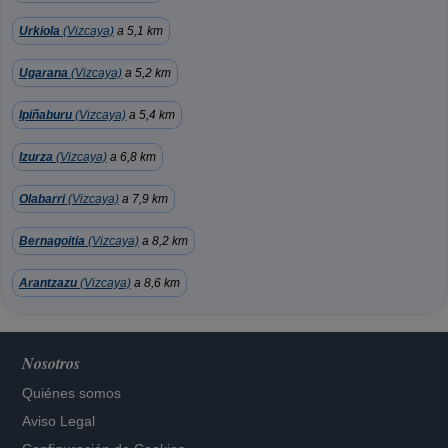
Urkiola
(Vizcaya)
a 5,1 km
Ugarana
(Vizcaya)
a 5,2 km
Ipiñaburu
(Vizcaya)
a 5,4 km
Izurza
(Vizcaya)
a 6,8 km
Olabarri
(Vizcaya)
a 7,9 km
Bernagoitia
(Vizcaya)
a 8,2 km
Arantzazu
(Vizcaya)
a 8,6 km
Nosotros
Quiénes somos
Aviso Legal