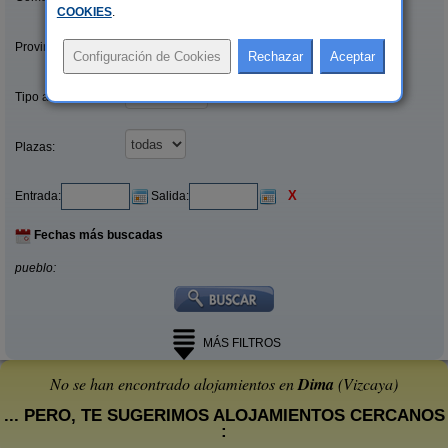
COOKIES
.
Provincias/Islas:
Tipo alquiler:
Plazas:
X
Entrada:
Salida:
Fechas más buscadas
pueblo:
MÁS FILTROS
No se han encontrado alojamientos en
Dima
(Vizcaya)
... PERO, TE SUGERIMOS ALOJAMIENTOS CERCANOS
: