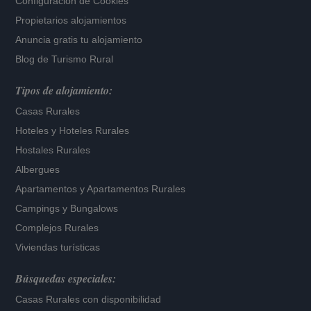
Configuración de Cookies
Propietarios alojamientos
Anuncia gratis tu alojamiento
Blog de Turismo Rural
Tipos de alojamiento:
Casas Rurales
Hoteles
y
Hoteles Rurales
Hostales Rurales
Albergues
Apartamentos
y
Apartamentos Rurales
Campings y Bungalows
Complejos Rurales
Viviendas turísticas
Búsquedas especiales:
Casas Rurales con disponibilidad