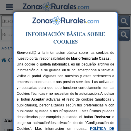
INFORMACIÓN BÁSICA SOBRE
COOKIES
Alojamientos
>
País Vasco
>
Vizcaya
> Dima
Bienvenid@ a la información básica sobre las cookies de
Casas Rurales cerca de Dima
nuestro portal responsabilidad de
Mario Temprado Casas
.
Una cookie o galleta informática es un pequeño archivo de
información que se guarda en tu pc, smartphone o tablet al
visitar el portal. Algunas son nuestras y otras pertenecen a
empresas externas que nos prestan servicios. Las activadas
y necesarias para que todo funcione correctamente son las
Cookies Técnicas y no necesitan de tu autorización. Al pulsar
el botón
Aceptar
activarás el resto de cookies (analíticas y
Casa Rural Goikoetxe
rs.
10+2 pers.
publicitarias), personalizadas según tus preferencias y con
 €
40 €
Zeanuri (Vizcaya)
desde
publicidad ajustada a tus búsquedas. Estas últimas puedes
desactivarlas por completo pulsando el botón
Rechazar
o
Buscar
elegir su activación/desactivación desde “Configuración de
Cookies”. Más información en nuestra
POLÍTICA DE
Comunidades: