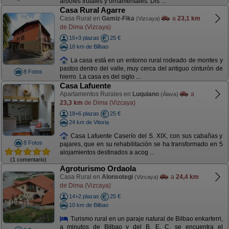
árboles frutales y ornamentales. Dis ...
Casa Rural Agarre
Casa Rural en
Gamiz-Fika
a
23,1 km
(Vizcaya)
de Dima (Vizcaya)
15+3 plazas
25 €
18 km de Bilbao
La casa está en un entorno rural rodeado de montes y
pastos dentro del valle, muy cerca del antiguo cinturón de
8 Fotos
hierro. La casa es del siglo ...
Casa Lafuente
Apartamentos Rurales en
Luquiano
a
(Álava)
23,3 km
de Dima (Vizcaya)
18+6 plazas
25 €
24 km de Vitoria
Casa Lafuente Caserío del S. XIX, con sus cabañas y
8 Fotos
pajares, que en su rehabilitación se ha transformado en 5
alojamientos destinados a acog ...
(1 comentario)
Agroturismo Ordaola
Casa Rural en
Alonsotegi
a
24,4 km
(Vizcaya)
de Dima (Vizcaya)
14+2 plazas
25 €
10 km de Bilbao
Turismo rural en un paraje natural de Bilbao enkarterri,
a minutos de Bilbao y del B. E. C. se encuentra el