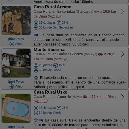
Amplia zona de sala de estar 100mtrs ...
Casa Rural Areano
Casa Rural en
Eskoriatza
a
19,5 km
(Guipúzcoa)
de Dima (Vizcaya)
13+1 plazas
29 €
30 km de San Sebastián
La casa rural se encuentra en el Caserío Areano,
8 Fotos
datado en el siglo XVI, el cuál conserva el aspecto del
Video
auténtico caserío vasco. Su ubicaci ...
Monte Baserria
Casa Rural en
Bolíbar / Ziortza
a
20,2
(Vizcaya)
km
de Dima (Vizcaya)
20 plazas
15 €
55 km de Bilbao
El caserío está situado en un entorno apacible, ideal
8 Fotos
para el descanso, en el centro de una comarca (Lea-
Video
Artibai) que posibilita todo tipo d ...
Casa Rural Usko
Casa Rural en
Amurrio
a
22 km
de Dima
(Álava)
(Vizcaya)
16+5 plazas
25 €
34 km de Vitoria
La casa rural Usko se encuentra dentro de una
finca de 10.000m2 de terreno para el entretenimiento, con
8 Fotos