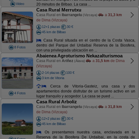
Video
20 minutos de Bilbao. La casa ...
Casa Rural Merrutxu
Casa Rural en
Ibarrangelu
a
31,3 km
(Vizcaya)
de Dima (Vizcaya)
12+1 plazas
30 €
45 km de Bilbao
Casa Rural situada en el centro de la Costa Vasca,
dentro del Parque del Urdaibai Reserva de la Biosfera,
8 Fotos
con una privilegiada ubicación en ...
Abaienea Agroturismo Nekazalturismoa
Casa Rural en
Ariñez
a
31,5 km
de Dima
(Álava)
(Vizcaya)
2-14 plazas
100 €
3 km de Vitoria
Cerca de Vitoria-Gasteiz, una casa y dos
apartamentos donde disfrutar de un turismo activo en un
4 Fotos
lugar tranquilo y acogedor. La casa se pued ...
Casa Rural Arboliz
Casa Rural en
Ibarrangelu
a
31,8 km
(Vizcaya)
de Dima (Vizcaya)
12+2 plazas
30 €
45 km de Bilbao
Os presentamos nuestra casa, enclavada en la
Reserva de la Biosfera De Urdaibai, en la costa de