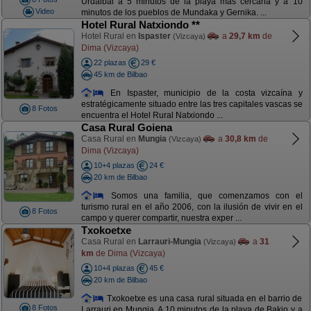
Urdaibai a 5 minutos de la playa mas cercana y a 10
Video
minutos de los pueblos de Mundaka y Gernika. ...
Hotel Rural Natxiondo **
Hotel Rural en
Ispaster
a
29,7 km
de
(Vizcaya)
Dima (Vizcaya)
22 plazas
29 €
45 km de Bilbao
En Ispaster, municipio de la costa vizcaína y
estratégicamente situado entre las tres capitales vascas se
8 Fotos
encuentra el Hotel Rural Natxiondo ...
Casa Rural Goiena
Casa Rural en
Mungia
a
30,8 km
de
(Vizcaya)
Dima (Vizcaya)
10+4 plazas
24 €
20 km de Bilbao
Somos una familia, que comenzamos con el
turismo rural en el año 2006, con la ilusión de vivir en el
8 Fotos
campo y querer compartir, nuestra exper ...
Txokoetxe
Casa Rural en
Larrauri-Mungia
a
31
(Vizcaya)
km
de Dima (Vizcaya)
10+4 plazas
45 €
20 km de Bilbao
Txokoetxe es una casa rural situada en el barrio de
8 Fotos
Larrauri en Mungia. A 10 minutos de la playa de Bakio y a