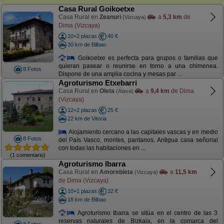
Casa Rural Goikoetxe
Casa Rural en
Zeanuri
a
5,3 km
de
(Vizcaya)
Dima (Vizcaya)
10+2 plazas
40 €
30 km de Bilbao
Goikoetxe es perfecta para grupos o familias que
quieran pasear o reunirse en torno a una chimenea.
8 Fotos
Dispone de una amplia cocina y mesas par ...
Agroturismo Etxebarri
Casa Rural en
Oleta
a
9,4 km
de Dima
(Álava)
(Vizcaya)
12+2 plazas
25 €
22 km de Vitoria
Alojamiento cercano a las capitales vascas y en medio
8 Fotos
del País Vasco, montes, pantanos. Antigua casa señorial
con todas las habitaciones en ...
(1 comentario)
Agroturismo Ibarra
Casa Rural en
Amorebieta
a
11,5 km
(Vizcaya)
de Dima (Vizcaya)
10+1 plazas
32 €
18 km de Bilbao
Agroturismo Ibarra se sitúa en el centro de las 3
reservas naturales de Bizkaia, en la comarca del