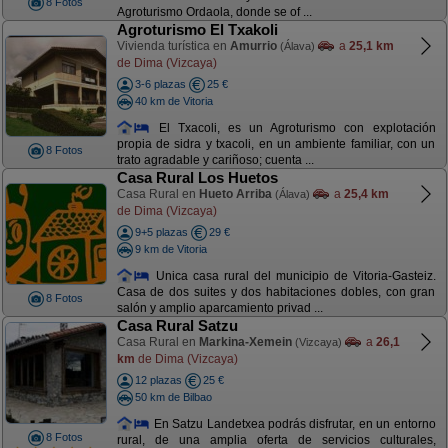
8 Fotos
Agroturismo Ordaola, donde se of ...
Agroturismo El Txakoli
Vivienda turística en
Amurrio
a
25,1 km
(Álava)
de Dima (Vizcaya)
3-6 plazas
25 €
40 km de Vitoria
El Txacoli, es un Agroturismo con explotación
propia de sidra y txacoli, en un ambiente familiar, con un
8 Fotos
trato agradable y cariñoso; cuenta ...
Casa Rural Los Huetos
Casa Rural en
Hueto Arriba
a
25,4 km
(Álava)
de Dima (Vizcaya)
9+5 plazas
29 €
9 km de Vitoria
Unica casa rural del municipio de Vitoria-Gasteiz.
Casa de dos suites y dos habitaciones dobles, con gran
8 Fotos
salón y amplio aparcamiento privad ...
Casa Rural Satzu
Casa Rural en
Markina-Xemein
a
26,1
(Vizcaya)
km
de Dima (Vizcaya)
12 plazas
25 €
50 km de Bilbao
En Satzu Landetxea podrás disfrutar, en un entorno
8 Fotos
rural, de una amplia oferta de servicios culturales,