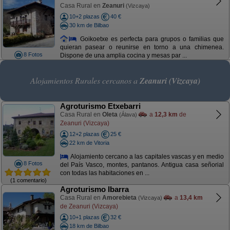
Casa Rural en
Zeanuri
(Vizcaya)
10+2 plazas
40 €
30 km de Bilbao
Goikoetxe es perfecta para grupos o familias que
quieran pasear o reunirse en torno a una chimenea.
8 Fotos
Dispone de una amplia cocina y mesas par ...
Alojamientos Rurales cercanos a
Zeanuri (Vizcaya)
Agroturismo Etxebarri
Casa Rural en
Oleta
a
12,3 km
de
(Álava)
Zeanuri (Vizcaya)
12+2 plazas
25 €
22 km de Vitoria
Alojamiento cercano a las capitales vascas y en medio
8 Fotos
del País Vasco, montes, pantanos. Antigua casa señorial
con todas las habitaciones en ...
(1 comentario)
Agroturismo Ibarra
Casa Rural en
Amorebieta
a
13,4 km
(Vizcaya)
de Zeanuri (Vizcaya)
10+1 plazas
32 €
18 km de Bilbao