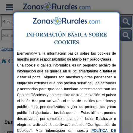
INFORMACIÓN BÁSICA SOBRE
COOKIES
Alojamientos
>
País Vasco
>
Vizcaya
> Zeanuri
Bienvenid@ a la información básica sobre las cookies de
Casas Rurales en Zeanuri
nuestro portal responsabilidad de
Mario Temprado Casas
.
Una cookie o galleta informática es un pequeño archivo de
información que se guarda en tu pc, smartphone o tablet al
visitar el portal. Algunas son nuestras y otras pertenecen a
empresas externas que nos prestan servicios. Las activadas
y necesarias para que todo funcione correctamente son las
Cookies Técnicas y no necesitan de tu autorización. Al pulsar
el botón
Aceptar
activarás el resto de cookies (analíticas y
Hotel Rural Natxiondo **
rs.
22 pers.
publicitarias), personalizadas según tus preferencias y con
 €
29 €
Ispaster (Vizcaya)
desde
publicidad ajustada a tus búsquedas. Estas últimas puedes
desactivarlas por completo pulsando el botón
Rechazar
o
Buscar
elegir su activación/desactivación desde “Configuración de
Cookies”. Más información en nuestra
POLÍTICA DE
Comunidades: