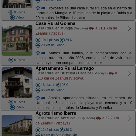
Txokoetxe es una casa rural situada en el barrio de
8 Fotos
Larrauri en Mungia. A 10 minutos de la playa de Bakio y a
Video
20 minutos de Bilbao. La casa ...
Casa Rural Goiena
Casa Rural en
Mungia
a
31,1 km
de
(Vizcaya)
Zeanuri (Vizcaya)
10+4 plazas
24 €
20 km de Bilbao
Somos una familia, que comenzamos con el
turismo rural en el año 2006, con la ilusión de vivir en el
8 Fotos
campo y querer compartir, nuestra exper ...
Apartamento Rural Larrago
Casa Rural en
Busturia / Urdaibai
a
(Vizcaya)
31,3 km
de Zeanuri (Vizcaya)
16 plazas
25 €
35 km de Bilbao
Amplio apartamento situado en el centro de
8 Fotos
Urdaibai a 5 minutos de la playa mas cercana y a 10
Video
minutos de los pueblos de Mundaka y Gernika. ...
Agroturismo Ibarre
Casa Rural en
Antzuola
a
32,2 km
(Guipúzcoa)
de Zeanuri (Vizcaya)
12+2 plazas
30 €
60 km de San Sebastián