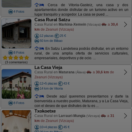
Cerca de Vitoria-Gasteiz, una casa y dos
apartamentos donde disfrutar de un turismo activo en un
4 Fotos
lugar tranquilo y acogedor. La casa se pued ...
Casa Rural Satzu
Casa Rural en
Markina-Xemein
a
30,4
(Vizcaya)
km
de Zeanuri (Vizcaya)
12 plazas
25 €
50 km de Bilbao
En Satzu Landetxea podrás disfrutar, en un entorno
8 Fotos
rural, de una amplia oferta de servicios culturales,
empresariales, deportivos y de ocio. ...
(3 comentarios)
La Casa Vieja
Casa Rural en
Maturana
a
30,6 km
de
(Álava)
Zeanuri (Vizcaya)
12+5 plazas
43 €
14 km de Vitoria
Desde aquí queremos presentarnos y darte la
bienvenida a nuestro pueblo, Maturana, y a La Casa Vieja,
8 Fotos
con el deseo de que disfrutes de tu es ...
Txokoetxe
Casa Rural en
Larrauri-Mungia
a
31
(Vizcaya)
km
de Zeanuri (Vizcaya)
10+4 plazas
45 €
20 km de Bilbao