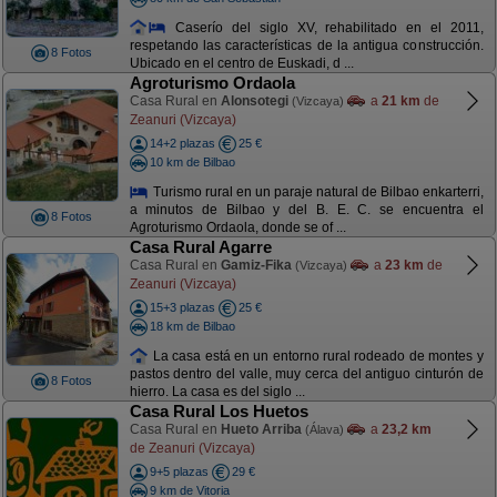
Caserío del siglo XV, rehabilitado en el 2011,
respetando las características de la antigua construcción.
8 Fotos
Ubicado en el centro de Euskadi, d ...
Agroturismo Ordaola
Casa Rural en
Alonsotegi
a
21 km
de
(Vizcaya)
Zeanuri (Vizcaya)
14+2 plazas
25 €
10 km de Bilbao
Turismo rural en un paraje natural de Bilbao enkarterri,
a minutos de Bilbao y del B. E. C. se encuentra el
8 Fotos
Agroturismo Ordaola, donde se of ...
Casa Rural Agarre
Casa Rural en
Gamiz-Fika
a
23 km
de
(Vizcaya)
Zeanuri (Vizcaya)
15+3 plazas
25 €
18 km de Bilbao
La casa está en un entorno rural rodeado de montes y
pastos dentro del valle, muy cerca del antiguo cinturón de
8 Fotos
hierro. La casa es del siglo ...
Casa Rural Los Huetos
Casa Rural en
Hueto Arriba
a
23,2 km
(Álava)
de Zeanuri (Vizcaya)
9+5 plazas
29 €
9 km de Vitoria