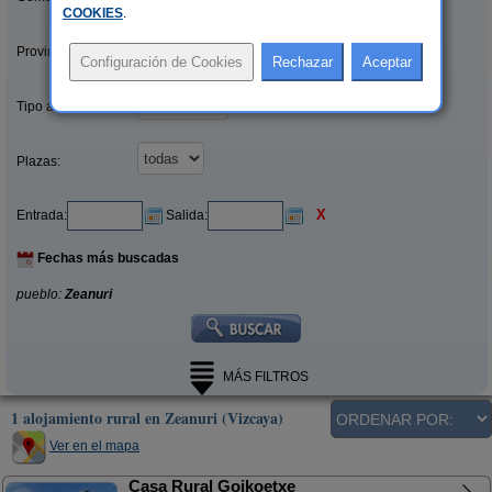
COOKIES
.
Provincias/Islas:
Tipo alquiler:
Plazas:
X
Entrada:
Salida:
Fechas más buscadas
pueblo:
Zeanuri
MÁS FILTROS
1 alojamiento rural en Zeanuri (Vizcaya)
Ver en el mapa
Casa Rural Goikoetxe