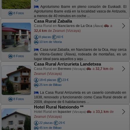
Agroturismo Ibarre en pleno corazón de Euskadi. El
Agroturismo Ibarre está en la localidad vasca de Antzuola,
8 Fotos
a menos de 40 minutos en coche ...
Casa Rural Zaballa
Casa Rural en
Nanclares de La Oca
a
(Álava)
32,4 km
de Zeanuri (Vizcaya)
8 plazas
60 €
10 km de Vitoria
Casa rural Zaballa, en Nanclares de la Oca, muy cerca
de Vitoria-Gasteiz (Álava), rodeada de montañas, es un
8 Fotos
lugar ideal para aquellos y aqu ...
Casa Rural Arrizurieta Landetxea
Casa Rural en
Bermeo
a
32,7 km
de
(Vizcaya)
Zeanuri (Vizcaya)
18+6 plazas
23 €
25 km de Bilbao
La Casa Rural Arrizurieta es un caserío construido en
1838, renovado y funcionando como Casa Rural desde el
8 Fotos
2009, dispone de 6 habitaciones ...
Hotel Rural Natxiondo **
Hotel Rural en
Ispaster
a
33,1 km
de
(Vizcaya)
Zeanuri (Vizcaya)
22 plazas
29 €
45 km de Bilbao