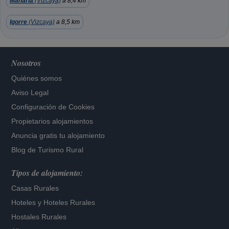
Mañaria
(Vizcaya)
a 8,4 km
Igorre
(Vizcaya)
a 8,5 km
Nosotros
Quiénes somos
Aviso Legal
Configuración de Cookies
Propietarios alojamientos
Anuncia gratis tu alojamiento
Blog de Turismo Rural
Tipos de alojamiento:
Casas Rurales
Hoteles
y
Hoteles Rurales
Hostales Rurales