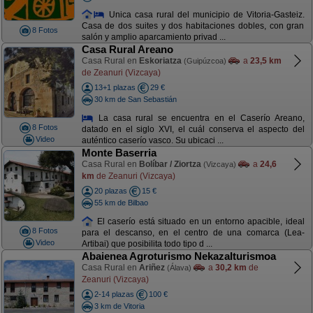
Unica casa rural del municipio de Vitoria-Gasteiz.
Casa de dos suites y dos habitaciones dobles, con gran
8 Fotos
salón y amplio aparcamiento privad ...
Casa Rural Areano
Casa Rural en
Eskoriatza
a
23,5 km
(Guipúzcoa)
de Zeanuri (Vizcaya)
13+1 plazas
29 €
30 km de San Sebastián
La casa rural se encuentra en el Caserío Areano,
8 Fotos
datado en el siglo XVI, el cuál conserva el aspecto del
Video
auténtico caserío vasco. Su ubicaci ...
Monte Baserria
Casa Rural en
Bolíbar / Ziortza
a
24,6
(Vizcaya)
km
de Zeanuri (Vizcaya)
20 plazas
15 €
55 km de Bilbao
El caserío está situado en un entorno apacible, ideal
8 Fotos
para el descanso, en el centro de una comarca (Lea-
Video
Artibai) que posibilita todo tipo d ...
Abaienea Agroturismo Nekazalturismoa
Casa Rural en
Ariñez
a
30,2 km
de
(Álava)
Zeanuri (Vizcaya)
2-14 plazas
100 €
3 km de Vitoria