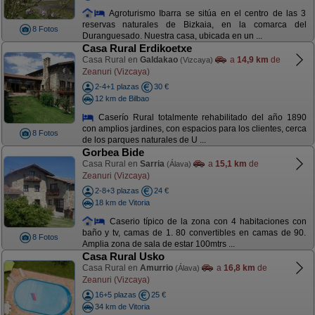
Agroturismo Ibarra se sitúa en el centro de las 3
reservas naturales de Bizkaia, en la comarca del
8 Fotos
Duranguesado. Nuestra casa, ubicada en un ...
Casa Rural Erdikoetxe
Casa Rural en
Galdakao
a
14,9 km
de
(Vizcaya)
Zeanuri (Vizcaya)
2-4+1 plazas
30 €
12 km de Bilbao
Caserío Rural totalmente rehabilitado del año 1890
con amplios jardines, con espacios para los clientes, cerca
8 Fotos
de los parques naturales de U ...
Gorbea Bide
Casa Rural en
Sarria
a
15,1 km
de
(Álava)
Zeanuri (Vizcaya)
2-8+3 plazas
24 €
18 km de Vitoria
Caserio típico de la zona con 4 habitaciones con
baño y tv, camas de 1. 80 convertibles en camas de 90.
8 Fotos
Amplia zona de sala de estar 100mtrs ...
Casa Rural Usko
Casa Rural en
Amurrio
a
16,8 km
de
(Álava)
Zeanuri (Vizcaya)
16+5 plazas
25 €
34 km de Vitoria