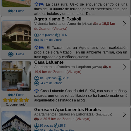
La casa rural Usko se encuentra dentro de una
finca de 10.000m2 de terreno para el entretenimiento, con
8 Fotos
árboles frutales y ornamentales. Dis ...
Agroturismo El Txakoli
Vivienda turística en
Amurrio
a
19,8 km
(Álava)
de Zeanuri (Vizcaya)
3-6 plazas
25 €
40 km de Vitoria
El Txacoli, es un Agroturismo con explotación
propia de sidra y txacoli, en un ambiente familiar, con un
8 Fotos
trato agradable y cariñoso; cuenta ...
Casa Lafuente
Apartamentos Rurales en
Luquiano
a
(Álava)
19,9 km
de Zeanuri (Vizcaya)
18+6 plazas
25 €
24 km de Vitoria
Casa Lafuente Caserío del S. XIX, con sus cabañas y
8 Fotos
pajares, que en su rehabilitación se ha transformado en 5
alojamientos destinados a acog ...
(1 comentario)
Gorosarri Apartamentos Rurales
Apartamentos Rurales en
Eskoriatza
(Guipúzcoa)
a
20,5 km
de Zeanuri (Vizcaya)
20 plazas
28 €
80 km de San Sebastián