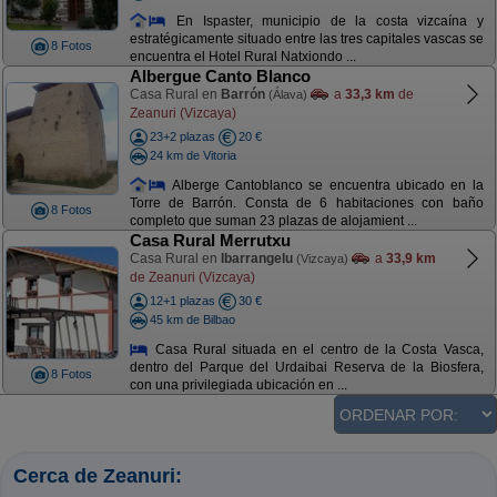
En Ispaster, municipio de la costa vizcaína y
estratégicamente situado entre las tres capitales vascas se
8 Fotos
encuentra el Hotel Rural Natxiondo ...
Albergue Canto Blanco
Casa Rural en
Barrón
a
33,3 km
de
(Álava)
Zeanuri (Vizcaya)
23+2 plazas
20 €
24 km de Vitoria
Alberge Cantoblanco se encuentra ubicado en la
Torre de Barrón. Consta de 6 habitaciones con baño
8 Fotos
completo que suman 23 plazas de alojamient ...
Casa Rural Merrutxu
Casa Rural en
Ibarrangelu
a
33,9 km
(Vizcaya)
de Zeanuri (Vizcaya)
12+1 plazas
30 €
45 km de Bilbao
Casa Rural situada en el centro de la Costa Vasca,
dentro del Parque del Urdaibai Reserva de la Biosfera,
8 Fotos
con una privilegiada ubicación en ...
Cerca de Zeanuri: