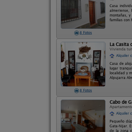
Casa individ
almeriense, 
montañas, y 
familias con
8 Fotos
La Casita 
Vivienda tur
Alquiler 
Casa de aloj
lugar tranqu
localidad y 
Alpujarra Alm
8 Fotos
Cabo de G
Apartament
Alquiler 
Pequeño dúpl
Gata-Nijar. 
de la zona c