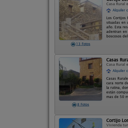
Casa Rural 
Alquiler 
Los Cortijos
situadas en 
año. Esta res
adentran en
boscosos del
13 Fotos
Casas Rura
Casa Rural 
Alquiler 
Casas Rurale
cara norte d
la rutina, d
están compue
mas de 50 me
8 Fotos
Cortijo Lo
Vivienda tur