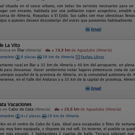
ual situada en el casco urbano, con todas los servicios necesarios para un 
lugar con encanto, habitada por una poblacion super acogedora, amable y s
cerca de Almeria, Roquetas o El Ejido. Sus calles son muy silenciosas llena
 hijos o quienes deseen desconectar del estres que poseemos habitualmente.
Email
de La Vito
ística en
Íllar
(Almería)
a
19,9 km
de Aguadulce (Almería)
completo
8 plazas
38 km de Almería
Fechas Libres
amiento rural en Íllar a 35 km de Almería y 40 km del aeropuerto. en plena 
ilo para descansar. Hacer senderismo visitar lugares pintorescos zona de ca
municipio español de la provincia de Almería, en la comunidad autónoma de A
eriense, en el Valle del Andarax y a 35 km de la capital de provincia, Almerí
Email
ata Vacaciones
o en
Cabo de Gata
(Almería)
a
29,6 km
de Aguadulce (Almería)
completo
4+2 plazas
28 km de Almería
ex en el centro de Cabo de Gata. Ideal para escapadas o fines de semana
Esta muy bien equipada, y dispone de red wifi. En invierno, el pueblo se que
on más encantó. 2 habitaciónes 2 cuartos de baño. Terraza solarium que 