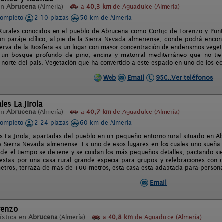
en
Abrucena
(Almería)
a
40,3 km
de Aguadulce (Almería)
completo
2-10 plazas
50 km de Almería
 Rurales conocidos en el pueblo de Abrucena como Cortijo de Lorenzo y Pun
un paráje idílico, al pie de la Sierra Nevada almeriense, donde podrá encont
erva de la Biosfera es un lugar con mayor concentración de enderismos vegetal
 un bosque profundo de pino, encina y matorral mediterráneo que no ti
 norte del país. Vegetación que ha convertido a este espacio en uno de los 
Web
Email
950..Ver teléfonos
les La Jirola
en
Abrucena
(Almería)
a
40,7 km
de Aguadulce (Almería)
completo
2-24 plazas
60 km de Almería
s La Jirola, apartadas del pueblo en un pequeño entorno rural situado en A
e Sierra Nevada almeriense. Es uno de esos lugares en los cuales uno sueñ
onde el tiempo se detiene y se cuidan los más pequeños detalles, pactando sie
stas por una casa rural grande especia para grupos y celebraciones con 
tros, terraza de mas de 100 metros, esta casa esta adaptada para personas
Email
renzo
ística en
Abrucena
(Almería)
a
40,8 km
de Aguadulce (Almería)