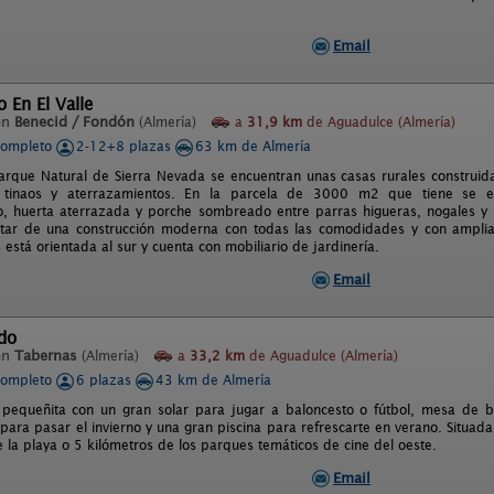
Email
 En El Valle
en
Benecid / Fondón
(Almería)
a
31,9 km
de Aguadulce (Almería)
completo
2-12+8 plazas
63 km de Almería
arque Natural de Sierra Nevada se encuentran unas casas rurales construid
, tinaos y aterrazamientos. En la parcela de 3000 m2 que tiene se
, huerta aterrazada y porche sombreado entre parras higueras, nogales y mu
tar de una construcción moderna con todas las comodidades y con amplias
 está orientada al sur y cuenta con mobiliario de jardinería.
Email
do
en
Tabernas
(Almería)
a
33,2 km
de Aguadulce (Almería)
completo
6 plazas
43 km de Almería
pequeñita con un gran solar para jugar a baloncesto o fútbol, mesa de b
para pasar el invierno y una gran piscina para refrescarte en verano. Situada
 la playa o 5 kilómetros de los parques temáticos de cine del oeste.
Email