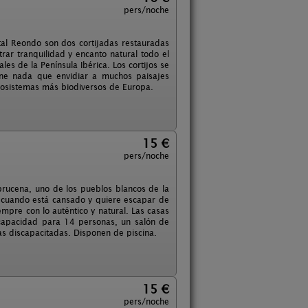
pers/noche
tal Reondo son dos cortijadas restauradas
rar tranquilidad y encanto natural todo el
es de la Península Ibérica. Los cortijos se
ene nada que envidiar a muchos paisajes
ecosistemas más biodiversos de Europa.
15 €
pers/noche
brucena, uno de los pueblos blancos de la
a cuando está cansado y quiere escapar de
mpre con lo auténtico y natural. Las casas
capacidad para 14 personas, un salón de
 discapacitadas. Disponen de piscina.
15 €
pers/noche