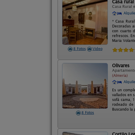
Casa rural 
Casa Rural 
Alquil
* Casa Rural
Decoradas ar
con cuarto d
refrescos. E
Maria Volante
8 Fotos
Video
Olivares
Apartament
(Almería)
Alquil
Es un comple
vallados en 
sofá cama, 1
rodeado de g
Buscando la p
8 Fotos
Cortijo L