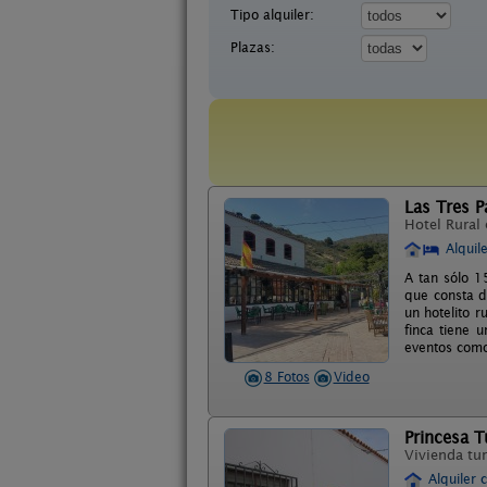
Tipo alquiler:
Plazas:
Las Tres P
Hotel Rural
Alquil
A tan sólo 1
que consta d
un hotelito 
finca tiene 
eventos como
8 Fotos
Video
Princesa T
Vivienda tur
Alquiler 