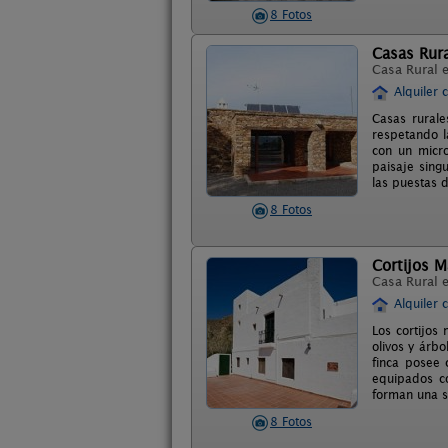
8 Fotos
Casas Rura
Casa Rural 
Alquiler 
Casas rurale
respetando l
con un micr
paisaje sing
las puestas 
8 Fotos
Cortijos 
Casa Rural 
Alquiler 
Los cortijos
olivos y árbo
finca posee 
equipados co
forman una se
8 Fotos