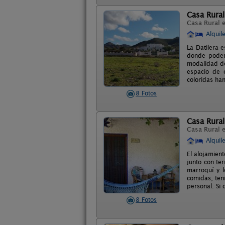
Casa Rural
Casa Rural 
Alquil
La Datilera 
donde poder 
modalidad de
espacio de 
coloridas ha
8 Fotos
Casa Rura
Casa Rural 
Alquil
El alojamien
junto con ter
marroquí y l
comidas, ten
personal. Si 
8 Fotos