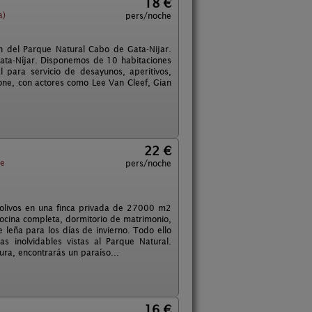
18 €
a)
pers/noche
zón del Parque Natural Cabo de Gata-Nijar.
Gata-Níjar. Disponemos de 10 habitaciones
al para servicio de desayunos, aperitivos,
eone, con actores como Lee Van Cleef, Gian
22 €
ce
pers/noche
 olivos en una finca privada de 27000 m2
cocina completa, dormitorio de matrimonio,
 leña para los días de invierno. Todo ello
s inolvidables vistas al Parque Natural.
ura, encontrarás un paraíso...
16 €