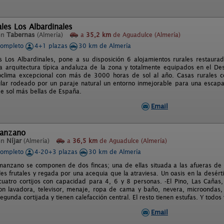
les Los Albardinales
en
Tabernas
(Almería)
a
35,2 km
de Aguadulce (Almería)
completo
4+1 plazas
30 km de Almería
s Los Albardinales, pone a su disposición 6 alojamientos rurales restaura
a arquitectura típica andaluza de la zona y totalmente equipados en el De
oclima excepcional con más de 3000 horas de sol al año. Casas rurales c
ular rodeado por un paraje natural un entorno inmejorable para una escapa
de sol más bellas de España.
Email
Manzano
en
Níjar
(Almería)
a
36,5 km
de Aguadulce (Almería)
completo
4-20+3 plazas
30 km de Almería
 manzano se componen de dos fincas; una de ellas situada a las afueras de
les frutales y regada por una acequia que la atraviesa. Un oasis en la desérti
cuatro cortijos con capacidad para 4, 6 y 8 personas. -El Pino, Las Cañas
n lavadora, televisor, menaje, ropa de cama y baño, nevera, microondas, 
gunda cortijada y tienen calefacción central. El resto tienen estufas. Y todos
Email