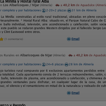
La Minilla y Hostal rural Alba
en
Los Albaricoques / Níjar
(Almería)
a
40,2 km
de Aguadulce (Almerí
er completo y por habitaciones
2-20+2 plazas
31 km de Almería
 La Minilla: construidas al estilo rural tradicional, ubicadas en pleno cora
tesanalmente. * Hostal Rural Alba: situado en, el Parque Natural Cabo de 
e baño individual, televisión, aire acondicionado y calefacción, salón soci
n este pueblo se rodaron grandes Western dirigidos por el fallecido Sergio L
 y Clint Eastwood entre otros.
Email
(1 comentario)
os Rurales en
Albaricoques de Nijar
(Almería)
a
40,2 km
de Aguadul
er completo y por habitaciones
24+6 plazas
28 km de Almería
jo turístico rural compuesto por 6 exclusivos apartamentos perdidos entre
su totalidad. Cada apartamento consta de 2 terrazas independientes, salón, 
 baño, televisión de plasma, aire acondicionado y calefacción, y chimenea de
randes ventanales para disfrutar, en cualquier lugar de la casa, de una
az, el silencio y el romanticismo en mitad de la naturaleza y rodeado de cult
Email
orenzo y Reondo