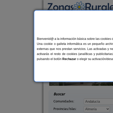
Busca por alojamiento
Alojamientos
>
Andalucía
>
Almería
> Aguad
Casas Rurales cerca
Bienvenid@ a la información básica sobre las cookies 
Una cookie o galleta informática es un pequeño archiv
externas que nos prestan servicios. Las activadas y n
activarás el resto de cookies (analíticas y publicita
pulsando el botón
Rechazar
o elegir su activación/de
 Paso
Casas Rurales Picachico
8-12+2 pers.
2-1
24 €
Almería)
Laroya (Almería)
desde
desd
Buscar
Comunidades:
Provincias/Islas: