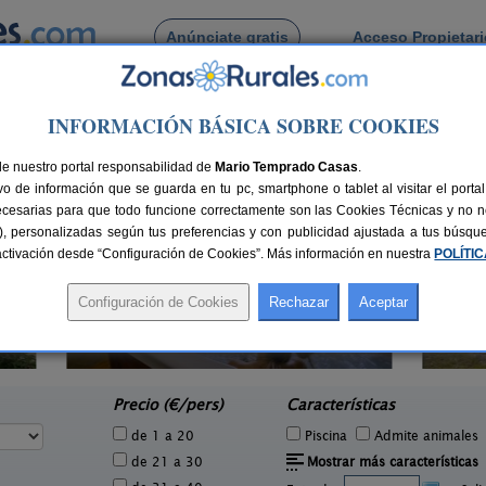
Anúnciate gratis
Acceso Propietar
Busca por pueblo
INFORMACIÓN BÁSICA SOBRE COOKIES
ulce
 de Aguadulce
de nuestro portal responsabilidad de
Mario Temprado Casas
.
o de información que se guarda en tu pc, smartphone o tablet al visitar el port
ecesarias para que todo funcione correctamente son las Cookies Técnicas y no ne
rias), personalizadas según tus preferencias y con publicidad ajustada a tus búsq
sactivación desde “Configuración de Cookies”. Más información en nuestra
POLÍTI
Cortijo Lorenzo y Reondo
L
2 pers.
2-10 pers.
60 €
16 €
Abrucena (Almería)
e
desde
Precio (€/pers)
Características
de 1 a 20
Piscina
Admite animales
de 21 a 30
Mostrar más características