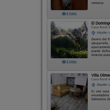
comarca.
8 Fotos
El Domingo
Casa Rural 
Alquiler 
Dentro del P
alpujarreño
aparcamiento
puede disfru
invierno pues
8 Fotos
Villa Olme
Casa Rural 
Alquiler 
Es una casa 
encantadora 
kilómetros de