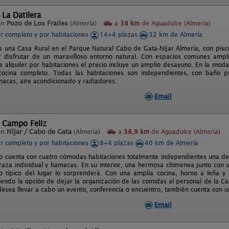
 La Datilera
en
Pozo de Los Frailes
(Almería)
a
38 km
de Aguadulce (Almería)
er completo y por habitaciones
14+4 plazas
32 km de Almería
es una Casa Rural en el Parque Natural Cabo de Gata-Níjar Almería, con piscin
disfrutar de un maravilloso entorno natural. Con espacios comunes ampli
 alquiler por habitaciones el precio incluye un amplio desayuno. En la moda
cocina completo. Todas las habitaciones son independientes, con baño pr
macas, aire acondicionado y radiadores.
Email
l Campo Feliz
en
Níjar / Cabo de Gata
(Almería)
a
38,9 km
de Aguadulce (Almería)
er completo y por habitaciones
8+4 plazas
40 km de Almería
to cuenta con cuatro cómodas habitaciones totalmente independientes una de 
raza individual y hamacas. En su interior, una hermosa chimenea junto con un
o típico del lugar lo sorprenderá. Con una amplia cocina, horno a leña y 
iendo la opción de dejar la organización de las comidas al personal de la Cas
desea llevar a cabo un evento, conferencia o encuentro, también cuenta con un
Email