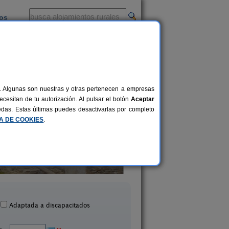
ios
-
al. Algunas son nuestras y otras pertenecen a empresas
cesitan de tu autorización. Al pulsar el botón
Aceptar
uedas. Estas últimas puedes desactivarlas por completo
CA DE COOKIES
.
a Noria de Los Escullos
Cortijo Lorenzo
14 pers.
16 €
San José (Almería)
Abrucena (Almería
desde
Adaptada a discapacitados