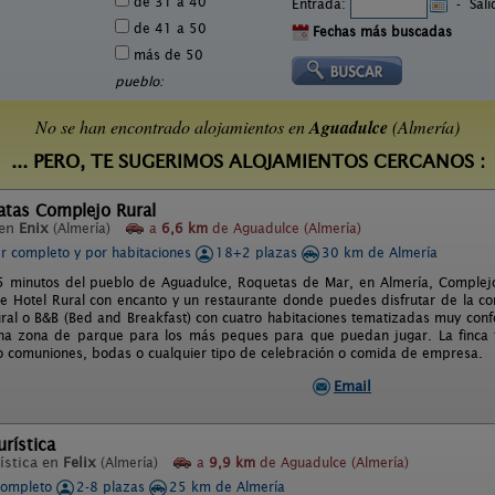
de 31 a 40
Entrada:
-
Sal
de 41 a 50
Fechas más buscadas
más de 50
pueblo:
No se han encontrado alojamientos en
Aguadulce
(Almería)
... PERO, TE SUGERIMOS ALOJAMIENTOS CERCANOS :
atas Complejo Rural
 en
Enix
(Almería)
a
6,6 km
de Aguadulce (Almería)
er completo y por habitaciones
18+2 plazas
30 km de Almería
5 minutos del pueblo de Aguadulce, Roquetas de Mar, en Almería, Complejo
e Hotel Rural con encanto y un restaurante donde puedes disfrutar de la co
rural o B&B (Bed and Breakfast) con cuatro habitaciones tematizadas muy conf
una zona de parque para los más peques para que puedan jugar. La finca t
 comuniones, bodas o cualquier tipo de celebración o comida de empresa.
Email
urística
ística en
Felix
(Almería)
a
9,9 km
de Aguadulce (Almería)
completo
2-8 plazas
25 km de Almería