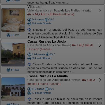
12 Fotos
encontrar tranquilidad y un en ...
Villa Loli I
Vivienda turística en
Pozo de Los Frailes
(Almería)
a
44,7 km
de El Puerto (Almería)
6+3 plazas
25 €
30 km de Almería
Situada en el pueblo del Pozo de Los Frailes, con
todas las comodidades. A solo 3 km de la playa de San
8 Fotos
José y a 4 km de la playa de Los Gen ...
Casas Rurales La Jirola
Casa Rural en
Abrucena
a
45,1 km
de
(Almería)
El Puerto (Almería)
2-24 plazas
15 €
60 km de Almería
Casas Rurales La Jirola, apartadas del pueblo en un
pequeño entorno rural situado en Abrucena, uno de los
8 Fotos
pueblos blancos de la cara norte d ...
Casas Rurales La Minilla
Casa Rural en
Los Albaricoques
a
45,2
(Almería)
km
de El Puerto (Almería)
4+1 plazas
16 €
47 km de Almería
Casas Rurales La Minilla se encuentra en la reserva
natural del Cabo de Gata, a 2 minutos en coche de Los
8 Fotos