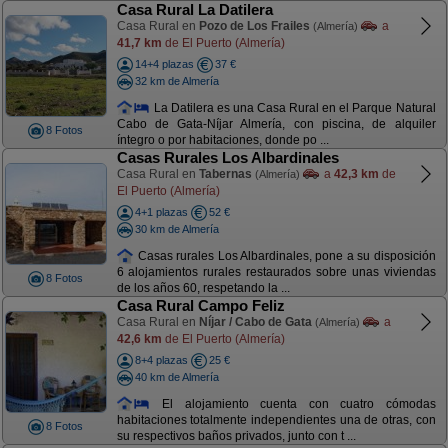
Casa Rural La Datilera
Casa Rural en
Pozo de Los Frailes
a
(Almería)
41,7 km
de El Puerto (Almería)
14+4 plazas
37 €
32 km de Almería
La Datilera es una Casa Rural en el Parque Natural
Cabo de Gata-Níjar Almería, con piscina, de alquiler
8 Fotos
íntegro o por habitaciones, donde po ...
Casas Rurales Los Albardinales
Casa Rural en
Tabernas
a
42,3 km
de
(Almería)
El Puerto (Almería)
4+1 plazas
52 €
30 km de Almería
Casas rurales Los Albardinales, pone a su disposición
6 alojamientos rurales restaurados sobre unas viviendas
8 Fotos
de los años 60, respetando la ...
Casa Rural Campo Feliz
Casa Rural en
Níjar / Cabo de Gata
a
(Almería)
42,6 km
de El Puerto (Almería)
8+4 plazas
25 €
40 km de Almería
El alojamiento cuenta con cuatro cómodas
habitaciones totalmente independientes una de otras, con
8 Fotos
su respectivos baños privados, junto con t ...