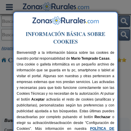
INFORMACIÓN BÁSICA SOBRE
COOKIES
Alojamientos
>
Andalucía
>
Almería
> El Puerto
Bienvenid@ a la información básica sobre las cookies de
Casas Rurales cerca de El Puerto
nuestro portal responsabilidad de
Mario Temprado Casas
.
Una cookie o galleta informática es un pequeño archivo de
información que se guarda en tu pc, smartphone o tablet al
visitar el portal. Algunas son nuestras y otras pertenecen a
empresas externas que nos prestan servicios. Las activadas
y necesarias para que todo funcione correctamente son las
Cookies Técnicas y no necesitan de tu autorización. Al pulsar
el botón
Aceptar
activarás el resto de cookies (analíticas y
Casas Rurales Picachico
rs.
2-12 pers.
publicitarias), personalizadas según tus preferencias y con
 €
60 €
Laroya (Almería)
desde
publicidad ajustada a tus búsquedas. Estas últimas puedes
desactivarlas por completo pulsando el botón
Rechazar
o
Buscar
elegir su activación/desactivación desde “Configuración de
Cookies”. Más información en nuestra
POLÍTICA DE
Comunidades: