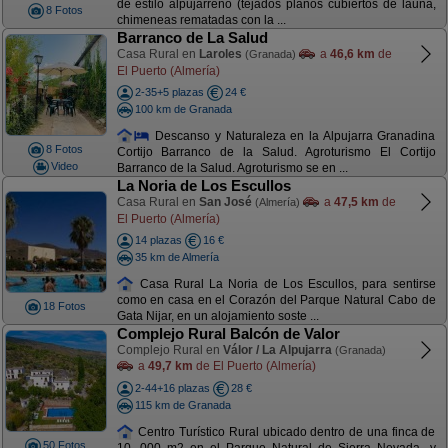
de estilo alpujarreño (tejados planos cubiertos de launa,
8 Fotos
chimeneas rematadas con la ...
Barranco de La Salud
Casa Rural en
Laroles
a
46,6 km
de
(Granada)
El Puerto (Almería)
2-35+5 plazas
24 €
100 km de Granada
Descanso y Naturaleza en la Alpujarra Granadina
8 Fotos
Cortijo Barranco de la Salud. Agroturismo El Cortijo
Video
Barranco de la Salud. Agroturismo se en ...
La Noria de Los Escullos
Casa Rural en
San José
a
47,5 km
de
(Almería)
El Puerto (Almería)
14 plazas
16 €
35 km de Almería
Casa Rural La Noria de Los Escullos, para sentirse
como en casa en el Corazón del Parque Natural Cabo de
18 Fotos
Gata Nijar, en un alojamiento soste ...
Complejo Rural Balcón de Valor
Complejo Rural en
Válor / La Alpujarra
(Granada)
a
49,7 km
de El Puerto (Almería)
2-44+16 plazas
28 €
115 km de Granada
Centro Turístico Rural ubicado dentro de una finca de
50 Fotos