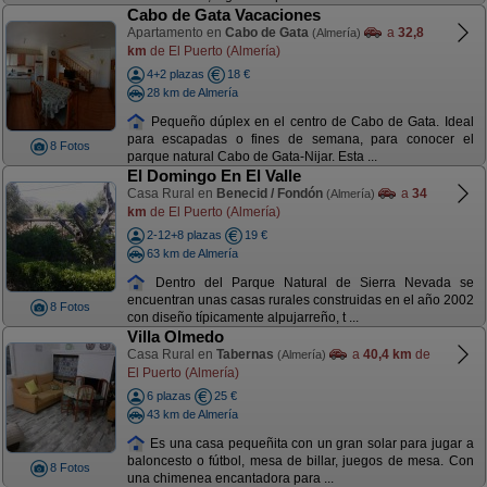
Cabo de Gata Vacaciones
Apartamento en
Cabo de Gata
a
32,8
(Almería)
km
de El Puerto (Almería)
4+2 plazas
18 €
28 km de Almería
Pequeño dúplex en el centro de Cabo de Gata. Ideal
para escapadas o fines de semana, para conocer el
8 Fotos
parque natural Cabo de Gata-Nijar. Esta ...
El Domingo En El Valle
Casa Rural en
Benecid / Fondón
a
34
(Almería)
km
de El Puerto (Almería)
2-12+8 plazas
19 €
63 km de Almería
Dentro del Parque Natural de Sierra Nevada se
encuentran unas casas rurales construidas en el año 2002
8 Fotos
con diseño típicamente alpujarreño, t ...
Villa Olmedo
Casa Rural en
Tabernas
a
40,4 km
de
(Almería)
El Puerto (Almería)
6 plazas
25 €
43 km de Almería
Es una casa pequeñita con un gran solar para jugar a
baloncesto o fútbol, mesa de billar, juegos de mesa. Con
8 Fotos
una chimenea encantadora para ...