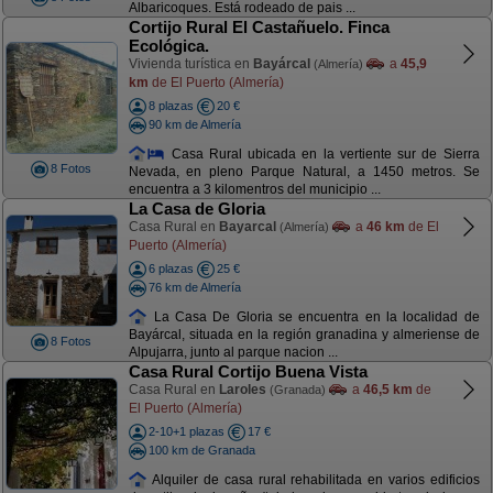
Albaricoques. Está rodeado de pais ...
Cortijo Rural El Castañuelo. Finca
Ecológica.
Vivienda turística en
Bayárcal
a
45,9
(Almería)
km
de El Puerto (Almería)
8 plazas
20 €
90 km de Almería
Casa Rural ubicada en la vertiente sur de Sierra
8 Fotos
Nevada, en pleno Parque Natural, a 1450 metros. Se
encuentra a 3 kilomentros del municipio ...
La Casa de Gloria
Casa Rural en
Bayarcal
a
46 km
de El
(Almería)
Puerto (Almería)
6 plazas
25 €
76 km de Almería
La Casa De Gloria se encuentra en la localidad de
Bayárcal, situada en la región granadina y almeriense de
8 Fotos
Alpujarra, junto al parque nacion ...
Casa Rural Cortijo Buena Vista
Casa Rural en
Laroles
a
46,5 km
de
(Granada)
El Puerto (Almería)
2-10+1 plazas
17 €
100 km de Granada
Alquiler de casa rural rehabilitada en varios edificios