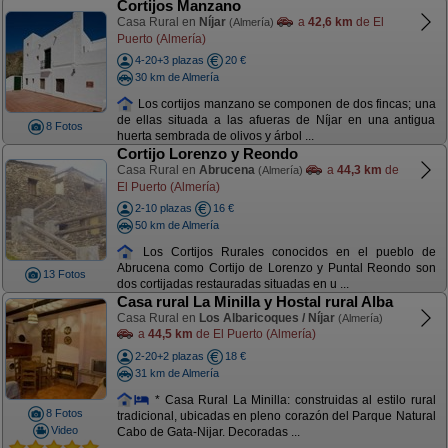
Cortijos Manzano
Casa Rural en
Níjar
a
42,6 km
de El
(Almería)
Puerto (Almería)
4-20+3 plazas
20 €
30 km de Almería
Los cortijos manzano se componen de dos fincas; una
de ellas situada a las afueras de Níjar en una antigua
8 Fotos
huerta sembrada de olivos y árbol ...
Cortijo Lorenzo y Reondo
Casa Rural en
Abrucena
a
44,3 km
de
(Almería)
El Puerto (Almería)
2-10 plazas
16 €
50 km de Almería
Los Cortijos Rurales conocidos en el pueblo de
Abrucena como Cortijo de Lorenzo y Puntal Reondo son
13 Fotos
dos cortijadas restauradas situadas en u ...
Casa rural La Minilla y Hostal rural Alba
Casa Rural en
Los Albaricoques / Níjar
(Almería)
a
44,5 km
de El Puerto (Almería)
2-20+2 plazas
18 €
31 km de Almería
* Casa Rural La Minilla: construidas al estilo rural
8 Fotos
tradicional, ubicadas en pleno corazón del Parque Natural
Video
Cabo de Gata-Nijar. Decoradas ...