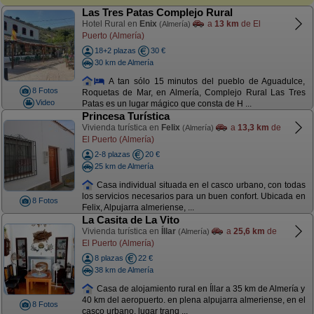
Las Tres Patas Complejo Rural
Hotel Rural en
Enix
a
13 km
de El
(Almería)
Puerto (Almería)
18+2 plazas
30 €
30 km de Almería
A tan sólo 15 minutos del pueblo de Aguadulce,
8 Fotos
Roquetas de Mar, en Almería, Complejo Rural Las Tres
Video
Patas es un lugar mágico que consta de H ...
Princesa Turística
Vivienda turística en
Felix
a
13,3 km
de
(Almería)
El Puerto (Almería)
2-8 plazas
20 €
25 km de Almería
Casa individual situada en el casco urbano, con todas
los servicios necesarios para un buen confort. Ubicada en
8 Fotos
Felix, Alpujarra almeriense, ...
La Casita de La Vito
Vivienda turística en
Íllar
a
25,6 km
de
(Almería)
El Puerto (Almería)
8 plazas
22 €
38 km de Almería
Casa de alojamiento rural en Íllar a 35 km de Almería y
40 km del aeropuerto. en plena alpujarra almeriense, en el
8 Fotos
casco urbano, lugar tranq ...