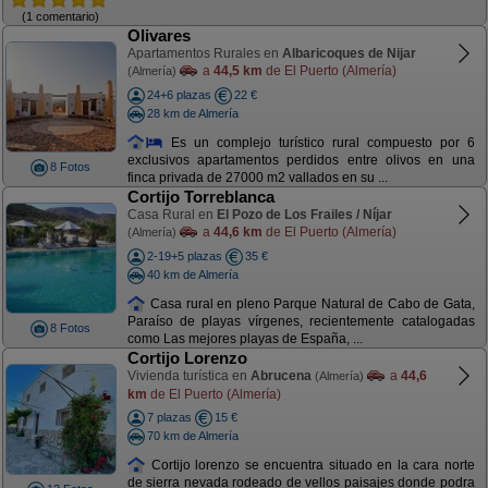
(1 comentario)
Olivares
Apartamentos Rurales en
Albaricoques de Nijar
a
44,5 km
de El Puerto (Almería)
(Almería)
24+6 plazas
22 €
28 km de Almería
Es un complejo turístico rural compuesto por 6
exclusivos apartamentos perdidos entre olivos en una
8 Fotos
finca privada de 27000 m2 vallados en su ...
Cortijo Torreblanca
Casa Rural en
El Pozo de Los Frailes / Níjar
a
44,6 km
de El Puerto (Almería)
(Almería)
2-19+5 plazas
35 €
40 km de Almería
Casa rural en pleno Parque Natural de Cabo de Gata,
Paraíso de playas vírgenes, recientemente catalogadas
8 Fotos
como Las mejores playas de España, ...
Cortijo Lorenzo
Vivienda turística en
Abrucena
a
44,6
(Almería)
km
de El Puerto (Almería)
7 plazas
15 €
70 km de Almería
Cortijo lorenzo se encuentra situado en la cara norte
de sierra nevada rodeado de vellos paisajes donde podra