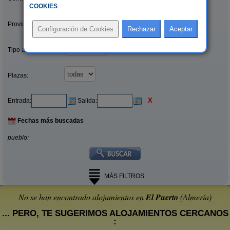
COOKIES
.
Provincias/Islas:
Tipo alquiler:
Plazas:
X
Entrada:
Salida:
Fechas más buscadas
pueblo:
MÁS FILTROS
No se han encontrado alojamientos en
El Puerto
(Almería)
... PERO, TE SUGERIMOS ALOJAMIENTOS CERCANOS
: