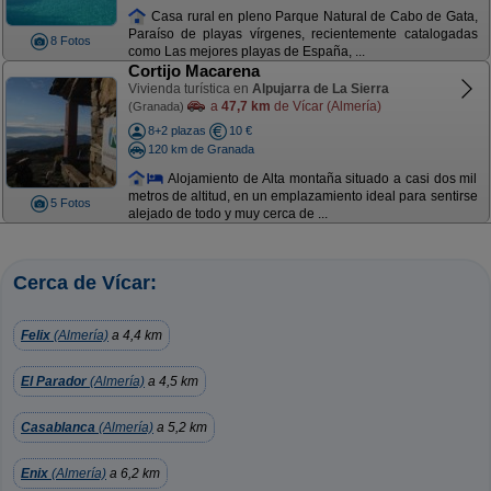
Casa rural en pleno Parque Natural de Cabo de Gata,
Paraíso de playas vírgenes, recientemente catalogadas
8 Fotos
como Las mejores playas de España, ...
Cortijo Macarena
Vivienda turística en
Alpujarra de La Sierra
a
47,7 km
de Vícar (Almería)
(Granada)
8+2 plazas
10 €
120 km de Granada
Alojamiento de Alta montaña situado a casi dos mil
metros de altitud, en un emplazamiento ideal para sentirse
5 Fotos
alejado de todo y muy cerca de ...
Cerca de Vícar:
Felix
(Almería)
a 4,4 km
El Parador
(Almería)
a 4,5 km
Casablanca
(Almería)
a 5,2 km
Enix
(Almería)
a 6,2 km