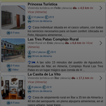
Princesa Turística
Vivienda turística en
Felix
a
4,5 km
de
(Almería)
Vícar (Almería)
2-8 plazas
20 €
25 km de Almería
Casa individual situada en el casco urbano, con todas
los servicios necesarios para un buen confort. Ubicada en
8 Fotos
Felix, Alpujarra almeriense, ...
Las Tres Patas Complejo Rural
Hotel Rural en
Enix
a
6,6 km
de Vícar
(Almería)
(Almería)
18+2 plazas
30 €
30 km de Almería
A tan sólo 15 minutos del pueblo de Aguadulce,
8 Fotos
Roquetas de Mar, en Almería, Complejo Rural Las Tres
Video
Patas es un lugar mágico que consta de H ...
La Casita de La Vito
Vivienda turística en
Íllar
a
17,1 km
de
(Almería)
Vícar (Almería)
8 plazas
22 €
38 km de Almería
Casa de alojamiento rural en Íllar a 35 km de Almería y
40 km del aeropuerto. en plena alpujarra almeriense, en el
8 Fotos
casco urbano, lugar tranq ...