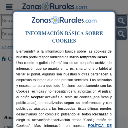
INFORMACIÓN BÁSICA SOBRE
COOKIES
Alojamientos
>
Andalucía
>
Almería
> Vícar
Bienvenid@ a la información básica sobre las cookies de
Casas Rurales cerca de Vícar
nuestro portal responsabilidad de
Mario Temprado Casas
.
Una cookie o galleta informática es un pequeño archivo de
información que se guarda en tu pc, smartphone o tablet al
visitar el portal. Algunas son nuestras y otras pertenecen a
empresas externas que nos prestan servicios. Las activadas
y necesarias para que todo funcione correctamente son las
Cookies Técnicas y no necesitan de tu autorización. Al pulsar
el botón
Aceptar
activarás el resto de cookies (analíticas y
Casas Rurales Picachico
rs.
2-12 pers.
publicitarias), personalizadas según tus preferencias y con
 €
60 €
Laroya (Almería)
desde
publicidad ajustada a tus búsquedas. Estas últimas puedes
desactivarlas por completo pulsando el botón
Rechazar
o
Buscar
elegir su activación/desactivación desde “Configuración de
Cookies”. Más información en nuestra
POLÍTICA DE
Comunidades: