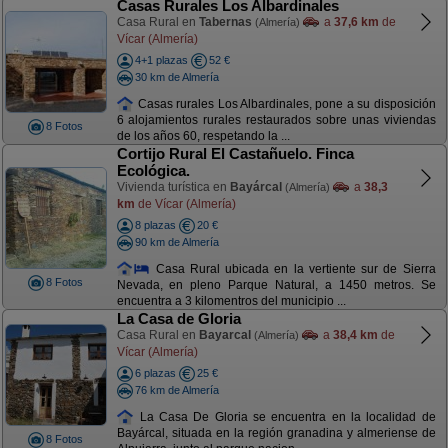
Casas Rurales Los Albardinales
Casa Rural en
Tabernas
a
37,6 km
de
(Almería)
Vícar (Almería)
4+1 plazas
52 €
30 km de Almería
Casas rurales Los Albardinales, pone a su disposición
6 alojamientos rurales restaurados sobre unas viviendas
8 Fotos
de los años 60, respetando la ...
Cortijo Rural El Castañuelo. Finca
Ecológica.
Vivienda turística en
Bayárcal
a
38,3
(Almería)
km
de Vícar (Almería)
8 plazas
20 €
90 km de Almería
Casa Rural ubicada en la vertiente sur de Sierra
8 Fotos
Nevada, en pleno Parque Natural, a 1450 metros. Se
encuentra a 3 kilomentros del municipio ...
La Casa de Gloria
Casa Rural en
Bayarcal
a
38,4 km
de
(Almería)
Vícar (Almería)
6 plazas
25 €
76 km de Almería
La Casa De Gloria se encuentra en la localidad de
Bayárcal, situada en la región granadina y almeriense de
8 Fotos