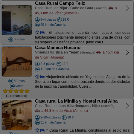
Casa Rural Campo Feliz
Casa Rural en
Níjar / Cabo de Gata
a
(Almería)
45,3 km
de Vícar (Almería)
8+4 plazas
25 €
40 km de Almería
El alojamiento cuenta con cuatro cómodas
habitaciones totalmente independientes una de otras, con
8 Fotos
su respectivos baños privados, junto con t ...
Casa Mamica Rosario
Vivienda turística en
Yegen
a
45,4 km
(Granada)
de Vícar (Almería)
2-8 plazas
12 €
110 km de Granada
Alojamiento ubicado en Yegen, en la Alpujarra de la
8 Fotos
Sierra, un lugar con mucho encanto donde poder disfrutar
Video
de la máxima tranquilidad. Cuen ...
(1 comentario)
Casa rural La Minilla y Hostal rural Alba
Casa Rural en
Los Albaricoques / Níjar
(Almería)
a
46,3 km
de Vícar (Almería)
2-20+2 plazas
18 €
31 km de Almería
* Casa Rural La Minilla: construidas al estilo rural