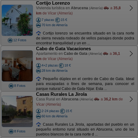
Cortijo Lorenzo
Vivienda turística en
Abrucena
a
35,8
(Almería)
km
de Vícar (Almería)
7 plazas
15 €
70 km de Almería
Cortijo lorenzo se encuentra situado en la cara norte
de sierra nevada rodeado de vellos paisajes donde podra
12 Fotos
encontrar tranquilidad y un en ...
Cabo de Gata Vacaciones
Apartamento en
Cabo de Gata
a
36,1
(Almería)
km
de Vícar (Almería)
4+2 plazas
18 €
28 km de Almería
Pequeño dúplex en el centro de Cabo de Gata. Ideal
para escapadas o fines de semana, para conocer el
8 Fotos
parque natural Cabo de Gata-Nijar. Esta ...
Casas Rurales La Jirola
Casa Rural en
Abrucena
a
36,2 km
de
(Almería)
Vícar (Almería)
2-24 plazas
15 €
60 km de Almería
Casas Rurales La Jirola, apartadas del pueblo en un
pequeño entorno rural situado en Abrucena, uno de los
8 Fotos
pueblos blancos de la cara norte d ...