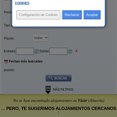
COOKIES
.
Provincias/Islas:
Tipo alquiler:
Plazas:
X
Entrada:
Salida:
Fechas más buscadas
pueblo:
MÁS FILTROS
No se han encontrado alojamientos en
Vícar
(Almería)
... PERO, TE SUGERIMOS ALOJAMIENTOS CERCANOS
: