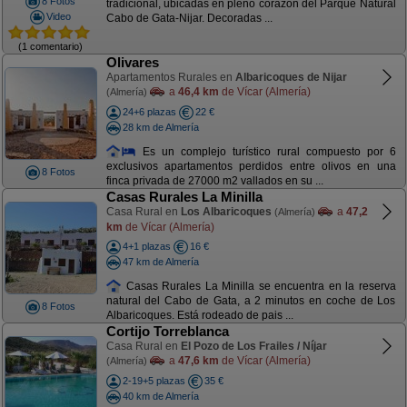
8 Fotos
tradicional, ubicadas en pleno corazón del Parque Natural
Video
Cabo de Gata-Nijar. Decoradas ...
(1 comentario)
Olivares
Apartamentos Rurales en
Albaricoques de Nijar
a
46,4 km
de Vícar (Almería)
(Almería)
24+6 plazas
22 €
28 km de Almería
Es un complejo turístico rural compuesto por 6
exclusivos apartamentos perdidos entre olivos en una
8 Fotos
finca privada de 27000 m2 vallados en su ...
Casas Rurales La Minilla
Casa Rural en
Los Albaricoques
a
47,2
(Almería)
km
de Vícar (Almería)
4+1 plazas
16 €
47 km de Almería
Casas Rurales La Minilla se encuentra en la reserva
natural del Cabo de Gata, a 2 minutos en coche de Los
8 Fotos
Albaricoques. Está rodeado de pais ...
Cortijo Torreblanca
Casa Rural en
El Pozo de Los Frailes / Níjar
a
47,6 km
de Vícar (Almería)
(Almería)
2-19+5 plazas
35 €
40 km de Almería