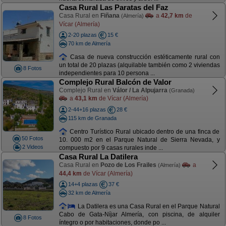
Casa Rural Las Paratas del Faz
Casa Rural en
Fiñana
a
42,7 km
de
(Almería)
Vícar (Almería)
2-20 plazas
15 €
70 km de Almería
Casa de nueva construcción estéticamente rural con
un total de 20 plazas (alquilable también como 2 viviendas
8 Fotos
independientes para 10 persona ...
Complejo Rural Balcón de Valor
Complejo Rural en
Válor / La Alpujarra
(Granada)
a
43,1 km
de Vícar (Almería)
2-44+16 plazas
28 €
115 km de Granada
Centro Turístico Rural ubicado dentro de una finca de
50 Fotos
10. 000 m2 en el Parque Natural de Sierra Nevada, y
2 Videos
compuesto por 9 casas rurales inde ...
Casa Rural La Datilera
Casa Rural en
Pozo de Los Frailes
a
(Almería)
44,4 km
de Vícar (Almería)
14+4 plazas
37 €
32 km de Almería
La Datilera es una Casa Rural en el Parque Natural
Cabo de Gata-Níjar Almería, con piscina, de alquiler
8 Fotos
íntegro o por habitaciones, donde po ...