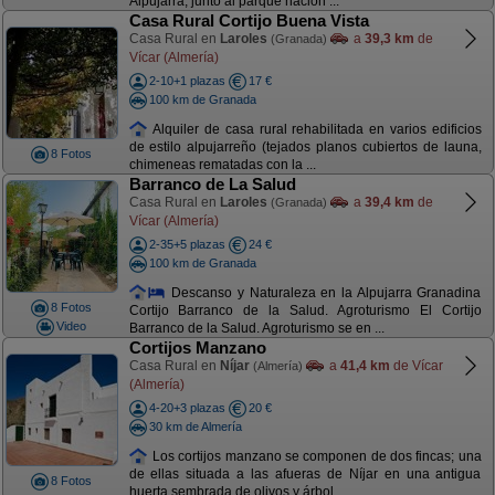
Alpujarra, junto al parque nacion ...
Casa Rural Cortijo Buena Vista
Casa Rural en
Laroles
a
39,3 km
de
(Granada)
Vícar (Almería)
2-10+1 plazas
17 €
100 km de Granada
Alquiler de casa rural rehabilitada en varios edificios
de estilo alpujarreño (tejados planos cubiertos de launa,
8 Fotos
chimeneas rematadas con la ...
Barranco de La Salud
Casa Rural en
Laroles
a
39,4 km
de
(Granada)
Vícar (Almería)
2-35+5 plazas
24 €
100 km de Granada
Descanso y Naturaleza en la Alpujarra Granadina
8 Fotos
Cortijo Barranco de la Salud. Agroturismo El Cortijo
Video
Barranco de la Salud. Agroturismo se en ...
Cortijos Manzano
Casa Rural en
Níjar
a
41,4 km
de Vícar
(Almería)
(Almería)
4-20+3 plazas
20 €
30 km de Almería
Los cortijos manzano se componen de dos fincas; una
de ellas situada a las afueras de Níjar en una antigua
8 Fotos
huerta sembrada de olivos y árbol ...