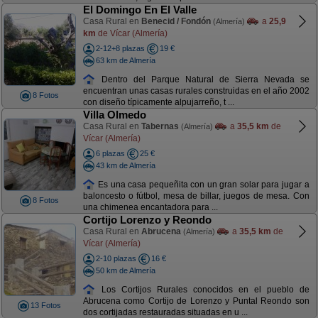
El Domingo En El Valle
Casa Rural en
Benecid / Fondón
a
25,9
(Almería)
km
de Vícar (Almería)
2-12+8 plazas
19 €
63 km de Almería
Dentro del Parque Natural de Sierra Nevada se
encuentran unas casas rurales construidas en el año 2002
8 Fotos
con diseño típicamente alpujarreño, t ...
Villa Olmedo
Casa Rural en
Tabernas
a
35,5 km
de
(Almería)
Vícar (Almería)
6 plazas
25 €
43 km de Almería
Es una casa pequeñita con un gran solar para jugar a
baloncesto o fútbol, mesa de billar, juegos de mesa. Con
8 Fotos
una chimenea encantadora para ...
Cortijo Lorenzo y Reondo
Casa Rural en
Abrucena
a
35,5 km
de
(Almería)
Vícar (Almería)
2-10 plazas
16 €
50 km de Almería
Los Cortijos Rurales conocidos en el pueblo de
Abrucena como Cortijo de Lorenzo y Puntal Reondo son
13 Fotos
dos cortijadas restauradas situadas en u ...