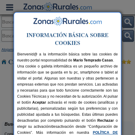
INFORMACIÓN BÁSICA SOBRE
COOKIES
Alojamientos
>
Castilla y León
>
Burgos
> La Orden
Bienvenid@ a la información básica sobre las cookies de
Casas Rurales cerca de La Orden
nuestro portal responsabilidad de
Mario Temprado Casas
.
Una cookie o galleta informática es un pequeño archivo de
información que se guarda en tu pc, smartphone o tablet al
visitar el portal. Algunas son nuestras y otras pertenecen a
empresas externas que nos prestan servicios. Las activadas
y necesarias para que todo funcione correctamente son las
Cookies Técnicas y no necesitan de tu autorización. Al pulsar
el botón
Aceptar
activarás el resto de cookies (analíticas y
Casa Rural El Tirabeque
rs.
8-10+1 pers.
publicitarias), personalizadas según tus preferencias y con
 €
47 €
Ruyales del Agua (Burgos)
desde
publicidad ajustada a tus búsquedas. Estas últimas puedes
desactivarlas por completo pulsando el botón
Rechazar
o
Buscar
elegir su activación/desactivación desde “Configuración de
Cookies”. Más información en nuestra
POLÍTICA DE
Comunidades: