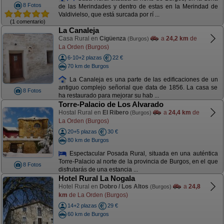
8 Fotos
de las Merindades y dentro de estas en la Merindad de
Valdivielso, que está surcada por rí ...
(1 comentario)
La Canaleja
Casa Rural en
Cigüenza
a
24,2 km
de
(Burgos)
La Orden (Burgos)
6-10+2 plazas
22 €
70 km de Burgos
La Canaleja es una parte de las edificaciones de un
antiguo complejo señorial que data de 1856. La casa se
8 Fotos
ha restaurado para mejorar su hab ...
Torre-Palacio de Los Alvarado
Hostal Rural en
El Ribero
a
24,4 km
de
(Burgos)
La Orden (Burgos)
20+5 plazas
30 €
80 km de Burgos
Espectacular Posada Rural, situada en una auténtica
Torre-Palacio al norte de la provincia de Burgos, en el que
8 Fotos
disfrutarás de una estancia ...
Hotel Rural La Nogala
Hotel Rural en
Dobro / Los Altos
a
24,8
(Burgos)
km
de La Orden (Burgos)
14+2 plazas
29 €
60 km de Burgos