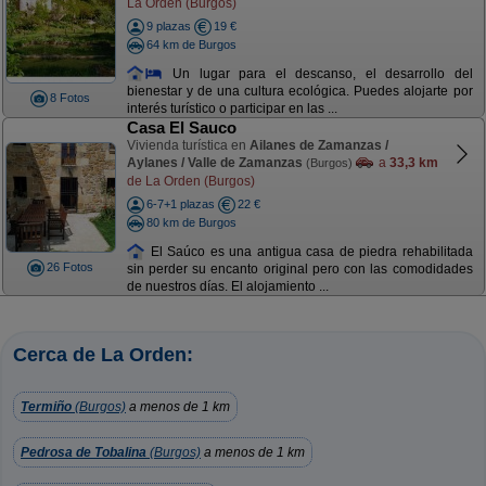
La Orden (Burgos)
9 plazas
19 €
64 km de Burgos
Un lugar para el descanso, el desarrollo del
bienestar y de una cultura ecológica. Puedes alojarte por
8 Fotos
interés turístico o participar en las ...
Casa El Sauco
Vivienda turística en
Ailanes de Zamanzas /
Aylanes / Valle de Zamanzas
a
33,3 km
(Burgos)
de La Orden (Burgos)
6-7+1 plazas
22 €
80 km de Burgos
El Saúco es una antigua casa de piedra rehabilitada
26 Fotos
sin perder su encanto original pero con las comodidades
de nuestros días. El alojamiento ...
Cerca de La Orden:
Termiño
(Burgos)
a menos de 1 km
Pedrosa de Tobalina
(Burgos)
a menos de 1 km