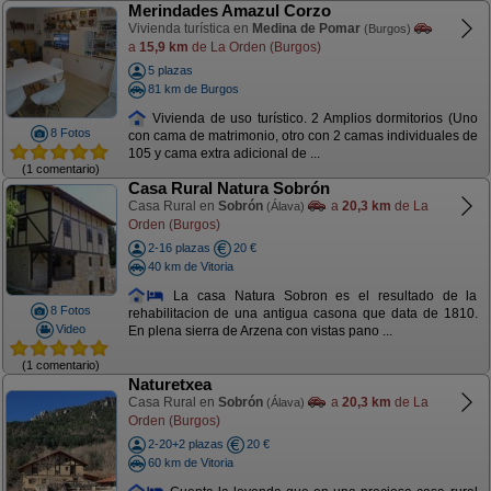
Merindades Amazul Corzo
Vivienda turística en
Medina de Pomar
(Burgos)
a
15,9 km
de La Orden (Burgos)
5 plazas
81 km de Burgos
Vivienda de uso turístico. 2 Amplios dormitorios (Uno
8 Fotos
con cama de matrimonio, otro con 2 camas individuales de
105 y cama extra adicional de ...
(1 comentario)
Casa Rural Natura Sobrón
Casa Rural en
Sobrón
a
20,3 km
de La
(Álava)
Orden (Burgos)
2-16 plazas
20 €
40 km de Vitoria
La casa Natura Sobron es el resultado de la
8 Fotos
rehabilitacion de una antigua casona que data de 1810.
Video
En plena sierra de Arzena con vistas pano ...
(1 comentario)
Naturetxea
Casa Rural en
Sobrón
a
20,3 km
de La
(Álava)
Orden (Burgos)
2-20+2 plazas
20 €
60 km de Vitoria