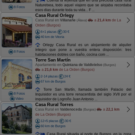
Cuenta la leyenda que en una preciosa casa rural
Naturetxea, todo aquel viajero que se alojaba recordaba
8 Fotos
esos dias durante toda su vida... F ...
Casa Rural Orlegy
Casa Rural en
Villanañe
a
21,4 km
de La
(Álava)
Orden (Burgos)
6+1 plazas
30 €
40 km de Vitoria
Orlegy Casa Rural es un alojamiento de alquiler
íntegro que pone a vuestra entera disposición: tres
8 Fotos
habitaciones dobles con baño, cocina com ...
Torre San Martín
Apartamento en
Quintana de Valdivielso
(Burgos)
a
21,6 km
de La Orden (Burgos)
2-14 plazas
24 €
67 km de Burgos
Torre San Martín, llamada también Palacio del
8 Fotos
Inquisidor es una torre renacentista del siglo XVII por el
Video
inquisidor de Logroño Juan Antonio ...
Casa Rural Torres
Casa Rural en
Valdenoceda
a
22,1 km
(Burgos)
de La Orden (Burgos)
12+5 plazas
30 €
60 km de Burgos
Casa Rural situada al norte de Burgos, en la zona