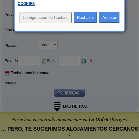
COOKIES
.
Provincias/Islas:
Tipo alquiler:
Plazas:
X
Entrada:
Salida:
Fechas más buscadas
pueblo:
MÁS FILTROS
No se han encontrado alojamientos en
La Orden
(Burgos)
... PERO, TE SUGERIMOS ALOJAMIENTOS CERCANOS
: