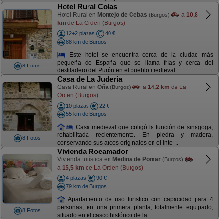
Hotel Rural Colas
Hotel Rural en
Montejo de Cebas
a
10,8
(Burgos)
km
de La Orden (Burgos)
12+2 plazas
40 €
88 km de Burgos
Este hotel se encuentra cerca de la ciudad más
pequeña de España que se llama frías y cerca del
8 Fotos
desfiladero del Purón en el pueblo medieval ...
Casa de La Judería
Casa Rural en
Oña
a
14,2 km
de La
(Burgos)
Orden (Burgos)
10 plazas
22 €
55 km de Burgos
Casa medieval que coligó la función de sinagoga,
rehabilitada recientemente. En piedra y madera,
8 Fotos
conservando sus arcos originales en el inte ...
Vivienda Rocamador
Vivienda turística en
Medina de Pomar
(Burgos)
a
15,5 km
de La Orden (Burgos)
4 plazas
90 €
79 km de Burgos
Apartamento de uso turístico con capacidad para 4
personas, en una primera planta, totalmente equipado,
8 Fotos
situado en el casco histórico de la ...