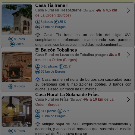
Casa Tía Irene I
Casa Rural en
Trespaderne
a
4,5 km
(Burgos)
de La Orden (Burgos)
3 plazas
35 €
77 km de Burgos
Casa Tía Irene es un edificio del siglo XVI,
8 Fotos
completamente reformado, manteniendo sus paredes
Video
originales, combinado con medidas medioambient ...
El Balcón Tobalines
Casa Rural en
Lozares de Tobalina
a
5
(Burgos)
km
de La Orden (Burgos)
6-16 plazas
21 €
85 km de Burgos
Casa rural en el norte de burgos con capacidad para
16 personas con 8 habitaciones dobles, 3 baños con
8 Fotos
ducha, 1 aseo, un txoco de 65 metros ...
Casa Rural La Solana de Frías
Casa Rural en
Frías
a
10 km
de La
(Burgos)
Orden (Burgos)
8+1 plazas
27 €
85 km de Burgos
Antiguo pajar de 1900, exquisitamente rehabilitado y
decorado, y adosada al roquedo que sustenta el castillo
8 Fotos
medieval de Frías, cuya roca se ...