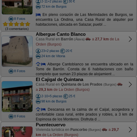
2-11+2 plazas
30 €
72 km de Burgos
En pleno corazón de Las Merindades de Burgos, se
8 Fotos
encuentra La Ondina, una Casa Rural de alquiler por
habitaciones, ubicada en Salazar, puebl ...
(3 comentarios)
Albergue Canto Blanco
Casa Rural en
Barrón
a
27,7 km
de La
(Álava)
Orden (Burgos)
23+2 plazas
20 €
24 km de Vitoria
Alberge Cantoblanco se encuentra ubicado en la
Torre de Barrón. Consta de 6 habitaciones con baño
8 Fotos
completo que suman 23 plazas de alojamient ...
El Cajigal de Quintana
Casa Rural en
Quintana de Los Prados
(Burgos)
a
29,3 km
de La Orden (Burgos)
2-10+5 plazas
25 €
98 km de Burgos
Descansa en la calma de el Caijal, acogedora y
confortable casa rural, entre prados y robles, a 3 km de
8 Fotos
Espinosa de los Monteros. Disfruta d ...
Puentecuervo
Vivienda turística en
Pancorbo
a
29,7
(Burgos)
km
de La Orden (Burgos)