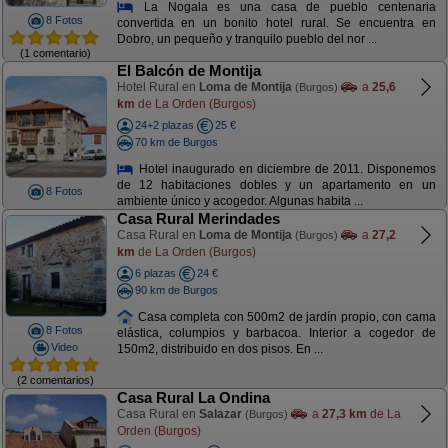
La Nogala es una casa de pueblo centenaria
8 Fotos
convertida en un bonito hotel rural. Se encuentra en
Dobro, un pequeño y tranquilo pueblo del nor ...
(1 comentario)
El Balcón de Montija
Hotel Rural en
Loma de Montija
a
25,6
(Burgos)
km
de La Orden (Burgos)
24+2 plazas
25 €
70 km de Burgos
Hotel inaugurado en diciembre de 2011. Disponemos
de 12 habitaciones dobles y un apartamento en un
8 Fotos
ambiente único y acogedor. Algunas habita ...
Casa Rural Merindades
Casa Rural en
Loma de Montija
a
27,2
(Burgos)
km
de La Orden (Burgos)
6 plazas
24 €
90 km de Burgos
Casa completa con 500m2 de jardín propio, con cama
8 Fotos
elástica, columpios y barbacoa. Interior a cogedor de
Video
150m2, distribuido en dos pisos. En ...
(2 comentarios)
Casa Rural La Ondina
Casa Rural en
Salazar
a
27,3 km
de La
(Burgos)
Orden (Burgos)