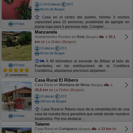
2-10+5 plazas
20 €
66 km de Burgos
Casa en el centro del pueblo, mínimo 3 noches
capacidad para 10 personas, posibilidad de agregar en
8 Fotos
planta baja para 5 personas más. Complet ...
Manzanela
Apartamentos Rurales en
Nela
a
30,1
(Burgos)
km
de La Orden (Burgos)
13 plazas
23 €
85 km de Burgos
A 90 kilómetros al suroeste de Bilbao al lado de
8 Fotos
Puentedey, en las estribaciones de la Cordillera
Cantábrica, alquilamos preciosos alojamien ...
(2 comentarios)
Casa Rural El Ribero
Casa Rural en
Montiano de Mena
a
(Burgos)
30,6 km
de La Orden (Burgos)
12 plazas
23 €
100 km de Burgos
Casa Rural el Ribero nace de la rehabilitación de una
casa de nuestra finca ganadera que existe desde nuestros
8 Fotos
bisabuelos. Por eso destacar ...
Talamo
Casa Rural en
Cortiguera
a
33 km
de
(Burgos)