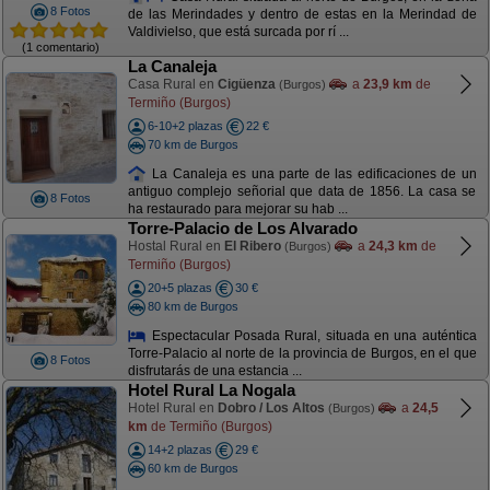
8 Fotos
de las Merindades y dentro de estas en la Merindad de
Valdivielso, que está surcada por rí ...
(1 comentario)
La Canaleja
Casa Rural en
Cigüenza
a
23,9 km
de
(Burgos)
Termiño (Burgos)
6-10+2 plazas
22 €
70 km de Burgos
La Canaleja es una parte de las edificaciones de un
antiguo complejo señorial que data de 1856. La casa se
8 Fotos
ha restaurado para mejorar su hab ...
Torre-Palacio de Los Alvarado
Hostal Rural en
El Ribero
a
24,3 km
de
(Burgos)
Termiño (Burgos)
20+5 plazas
30 €
80 km de Burgos
Espectacular Posada Rural, situada en una auténtica
Torre-Palacio al norte de la provincia de Burgos, en el que
8 Fotos
disfrutarás de una estancia ...
Hotel Rural La Nogala
Hotel Rural en
Dobro / Los Altos
a
24,5
(Burgos)
km
de Termiño (Burgos)
14+2 plazas
29 €
60 km de Burgos