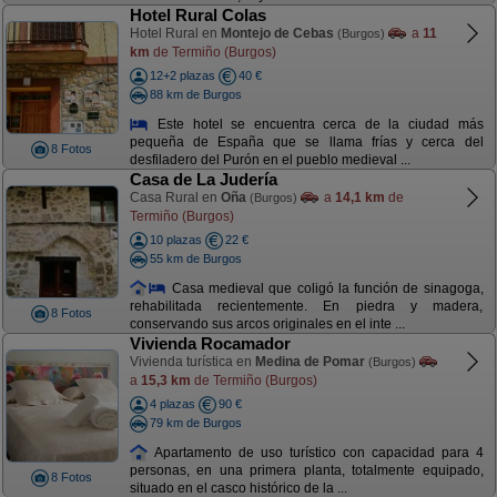
Hotel Rural Colas
Hotel Rural en
Montejo de Cebas
a
11
(Burgos)
km
de Termiño (Burgos)
12+2 plazas
40 €
88 km de Burgos
Este hotel se encuentra cerca de la ciudad más
pequeña de España que se llama frías y cerca del
8 Fotos
desfiladero del Purón en el pueblo medieval ...
Casa de La Judería
Casa Rural en
Oña
a
14,1 km
de
(Burgos)
Termiño (Burgos)
10 plazas
22 €
55 km de Burgos
Casa medieval que coligó la función de sinagoga,
rehabilitada recientemente. En piedra y madera,
8 Fotos
conservando sus arcos originales en el inte ...
Vivienda Rocamador
Vivienda turística en
Medina de Pomar
(Burgos)
a
15,3 km
de Termiño (Burgos)
4 plazas
90 €
79 km de Burgos
Apartamento de uso turístico con capacidad para 4
personas, en una primera planta, totalmente equipado,
8 Fotos
situado en el casco histórico de la ...