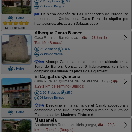
2-11+2 plazas
30 €
72 km de Burgos
En pleno corazón de Las Merindades de Burgos, se
8 Fotos
encuentra La Ondina, una Casa Rural de alquiler por
habitaciones, ubicada en Salazar, puebl ...
(3 comentarios)
Albergue Canto Blanco
Casa Rural en
Barrón
a
28 km
de
(Álava)
Termiño (Burgos)
23+2 plazas
20 €
24 km de Vitoria
Alberge Cantoblanco se encuentra ubicado en la
Torre de Barrón. Consta de 6 habitaciones con baño
8 Fotos
completo que suman 23 plazas de alojamient ...
El Cajigal de Quintana
Casa Rural en
Quintana de Los Prados
(Burgos)
a
29,1 km
de Termiño (Burgos)
2-10+5 plazas
25 €
98 km de Burgos
Descansa en la calma de el Caijal, acogedora y
confortable casa rural, entre prados y robles, a 3 km de
8 Fotos
Espinosa de los Monteros. Disfruta d ...
Manzanela
Apartamentos Rurales en
Nela
a
29,8
(Burgos)
km
de Termiño (Burgos)