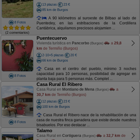
13 plazas
23 €
85 km de Burgos
A 90 kilómetros al suroeste de Bilbao al lado de
8 Fotos
Puentedey, en las estribaciones de la Cordillera
Cantábrica, alquilamos preciosos alojamien ...
(2 comentarios)
Puentecuervo
Vivienda turística en
Pancorbo
a
29,8
(Burgos)
km
de Termiño (Burgos)
2-10+5 plazas
20 €
66 km de Burgos
Casa en el centro del pueblo, mínimo 3 noches
capacidad para 10 personas, posibilidad de agregar en
8 Fotos
planta baja para 5 personas más. Complet ...
Casa Rural El Ribero
Casa Rural en
Montiano de Mena
a
(Burgos)
30,7 km
de Termiño (Burgos)
12 plazas
23 €
100 km de Burgos
Casa Rural el Ribero nace de la rehabilitación de una
casa de nuestra finca ganadera que existe desde nuestros
8 Fotos
bisabuelos. Por eso destacar ...
Talamo
Casa Rural en
Cortiguera
a
32,7 km
de
(Burgos)