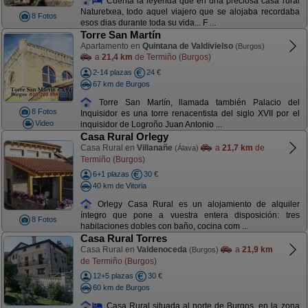
Cuenta la leyenda que en una preciosa casa rural
Naturetxea, todo aquel viajero que se alojaba recordaba
8 Fotos
esos dias durante toda su vida... F ...
Torre San Martín
Apartamento en
Quintana de Valdivielso
(Burgos)
a
21,4 km
de Termiño (Burgos)
2-14 plazas
24 €
67 km de Burgos
Torre San Martín, llamada también Palacio del
8 Fotos
Inquisidor es una torre renacentista del siglo XVII por el
Video
inquisidor de Logroño Juan Antonio ...
Casa Rural Orlegy
Casa Rural en
Villanañe
a
21,7 km
de
(Álava)
Termiño (Burgos)
6+1 plazas
30 €
40 km de Vitoria
Orlegy Casa Rural es un alojamiento de alquiler
íntegro que pone a vuestra entera disposición: tres
8 Fotos
habitaciones dobles con baño, cocina com ...
Casa Rural Torres
Casa Rural en
Valdenoceda
a
21,9 km
(Burgos)
de Termiño (Burgos)
12+5 plazas
30 €
60 km de Burgos
Casa Rural situada al norte de Burgos, en la zona