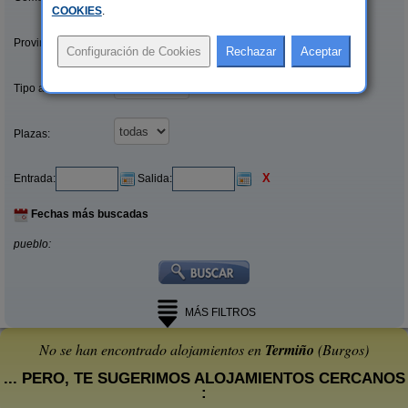
COOKIES
.
Provincias/Islas:
Tipo alquiler:
Plazas:
X
Entrada:
Salida:
Fechas más buscadas
pueblo:
MÁS FILTROS
No se han encontrado alojamientos en
Termiño
(Burgos)
... PERO, TE SUGERIMOS ALOJAMIENTOS CERCANOS
: