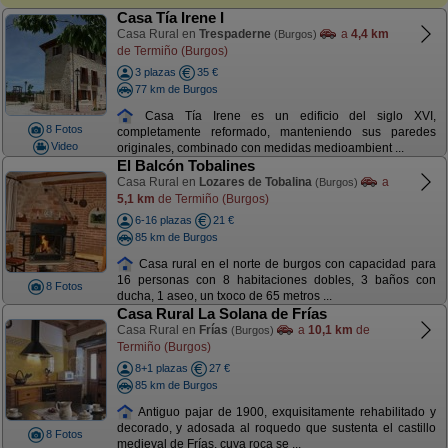
Casa Tía Irene I
Casa Rural en
Trespaderne
a
4,4 km
(Burgos)
de Termiño (Burgos)
3 plazas
35 €
77 km de Burgos
Casa Tía Irene es un edificio del siglo XVI,
8 Fotos
completamente reformado, manteniendo sus paredes
Video
originales, combinado con medidas medioambient ...
El Balcón Tobalines
Casa Rural en
Lozares de Tobalina
a
(Burgos)
5,1 km
de Termiño (Burgos)
6-16 plazas
21 €
85 km de Burgos
Casa rural en el norte de burgos con capacidad para
16 personas con 8 habitaciones dobles, 3 baños con
8 Fotos
ducha, 1 aseo, un txoco de 65 metros ...
Casa Rural La Solana de Frías
Casa Rural en
Frías
a
10,1 km
de
(Burgos)
Termiño (Burgos)
8+1 plazas
27 €
85 km de Burgos
Antiguo pajar de 1900, exquisitamente rehabilitado y
decorado, y adosada al roquedo que sustenta el castillo
8 Fotos
medieval de Frías, cuya roca se ...