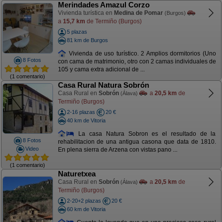
Merindades Amazul Corzo
Vivienda turística en
Medina de Pomar
(Burgos)
a
15,7 km
de Termiño (Burgos)
5 plazas
81 km de Burgos
Vivienda de uso turístico. 2 Amplios dormitorios (Uno
8 Fotos
con cama de matrimonio, otro con 2 camas individuales de
105 y cama extra adicional de ...
(1 comentario)
Casa Rural Natura Sobrón
Casa Rural en
Sobrón
a
20,5 km
de
(Álava)
Termiño (Burgos)
2-16 plazas
20 €
40 km de Vitoria
La casa Natura Sobron es el resultado de la
8 Fotos
rehabilitacion de una antigua casona que data de 1810.
Video
En plena sierra de Arzena con vistas pano ...
(1 comentario)
Naturetxea
Casa Rural en
Sobrón
a
20,5 km
de
(Álava)
Termiño (Burgos)
2-20+2 plazas
20 €
60 km de Vitoria