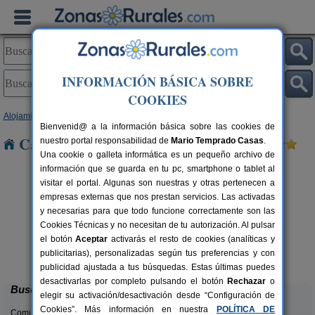
INFORMACIÓN BÁSICA SOBRE
COOKIES
Alojamientos
>
Castilla y León
>
Burgos
> Termiño
Bienvenid@ a la información básica sobre las cookies de
Casas Rurales cerca de Termiño
nuestro portal responsabilidad de
Mario Temprado Casas
.
Una cookie o galleta informática es un pequeño archivo de
información que se guarda en tu pc, smartphone o tablet al
visitar el portal. Algunas son nuestras y otras pertenecen a
empresas externas que nos prestan servicios. Las activadas
y necesarias para que todo funcione correctamente son las
Cookies Técnicas y no necesitan de tu autorización. Al pulsar
el botón
Aceptar
activarás el resto de cookies (analíticas y
La Morera de Agustina
rs.
4-10+1 pers.
publicitarias), personalizadas según tus preferencias y con
 €
21 €
Villanueva de Carazo (Burgos)
desde
publicidad ajustada a tus búsquedas. Estas últimas puedes
desactivarlas por completo pulsando el botón
Rechazar
o
Buscar
elegir su activación/desactivación desde “Configuración de
Cookies”. Más información en nuestra
POLÍTICA DE
Comunidades: