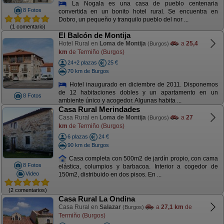
La Nogala es una casa de pueblo centenaria
8 Fotos
convertida en un bonito hotel rural. Se encuentra en
Dobro, un pequeño y tranquilo pueblo del nor ...
(1 comentario)
El Balcón de Montija
Hotel Rural en
Loma de Montija
a
25,4
(Burgos)
km
de Termiño (Burgos)
24+2 plazas
25 €
70 km de Burgos
Hotel inaugurado en diciembre de 2011. Disponemos
de 12 habitaciones dobles y un apartamento en un
8 Fotos
ambiente único y acogedor. Algunas habita ...
Casa Rural Merindades
Casa Rural en
Loma de Montija
a
27
(Burgos)
km
de Termiño (Burgos)
6 plazas
24 €
90 km de Burgos
Casa completa con 500m2 de jardín propio, con cama
8 Fotos
elástica, columpios y barbacoa. Interior a cogedor de
Video
150m2, distribuido en dos pisos. En ...
(2 comentarios)
Casa Rural La Ondina
Casa Rural en
Salazar
a
27,1 km
de
(Burgos)
Termiño (Burgos)