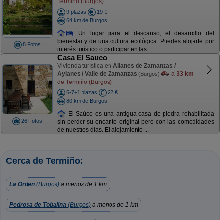
Termiño (Burgos)
9 plazas
19 €
64 km de Burgos
Un lugar para el descanso, el desarrollo del
bienestar y de una cultura ecológica. Puedes alojarte por
8 Fotos
interés turístico o participar en las ...
Casa El Sauco
Vivienda turística en
Ailanes de Zamanzas /
Aylanes / Valle de Zamanzas
a
33 km
(Burgos)
de Termiño (Burgos)
6-7+1 plazas
22 €
80 km de Burgos
El Saúco es una antigua casa de piedra rehabilitada
26 Fotos
sin perder su encanto original pero con las comodidades
de nuestros días. El alojamiento ...
Cerca de Termiño:
La Orden
(Burgos)
a menos de 1 km
Pedrosa de Tobalina
(Burgos)
a menos de 1 km