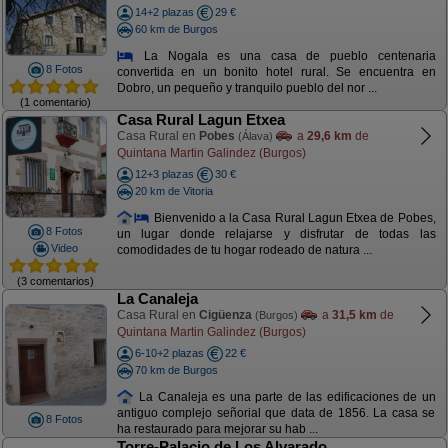
14+2 plazas
29 €
60 km de Burgos
La Nogala es una casa de pueblo centenaria
8 Fotos
convertida en un bonito hotel rural. Se encuentra en
Dobro, un pequeño y tranquilo pueblo del nor ...
(1 comentario)
Casa Rural Lagun Etxea
Casa Rural en
Pobes
a
29,6 km
de
(Álava)
Quintana Martin Galindez (Burgos)
12+3 plazas
30 €
20 km de Vitoria
Bienvenido a la Casa Rural Lagun Etxea de Pobes,
8 Fotos
un lugar donde relajarse y disfrutar de todas las
Video
comodidades de tu hogar rodeado de natura ...
(3 comentarios)
La Canaleja
Casa Rural en
Cigüenza
a
31,5 km
de
(Burgos)
Quintana Martin Galindez (Burgos)
6-10+2 plazas
22 €
70 km de Burgos
La Canaleja es una parte de las edificaciones de un
antiguo complejo señorial que data de 1856. La casa se
8 Fotos
ha restaurado para mejorar su hab ...
Torre-Palacio de Los Alvarado