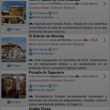
Hostal Rural en
El Ribero
a
32,2 km
de
(Burgos)
Quintana Martin Galindez (Burgos)
20+5 plazas
30 €
80 km de Burgos
Espectacular Posada Rural, situada en una auténtica
Torre-Palacio al norte de la provincia de Burgos, en el que
8 Fotos
disfrutarás de una estancia ...
El Balcón de Montija
Hotel Rural en
Loma de Montija
a
33,4
(Burgos)
km
de Quintana Martin Galindez (Burgos)
24+2 plazas
25 €
70 km de Burgos
Hotel inaugurado en diciembre de 2011. Disponemos
de 12 habitaciones dobles y un apartamento en un
8 Fotos
ambiente único y acogedor. Algunas habita ...
Posada de Sajazarra
Casa Rural en
Sajazarra
a
34,1 km
de
(La Rioja)
Quintana Martin Galindez (Burgos)
16+6 plazas
35 €
45 km de Logroño
Encantadora Posada recientemente restaurada y
decorada con mezcla de antiguedades, muebles clásicos
8 Fotos
y gran variedad de detalles. Un lugar co ...
Araiko Etxea