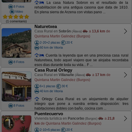
La casa Natura Sobron es el resultado de la
8 Fotos
rehabilitacion de una antigua casona que data de 1810.
Video
En plena sierra de Arzena con vistas pano ...
(1 comentario)
Naturetxea
Casa Rural en
Sobrón
a
13,6 km
de
(Álava)
Quintana Martin Galindez (Burgos)
2-20+2 plazas
20 €
60 km de Vitoria
Cuenta la leyenda que en una preciosa casa rural
Naturetxea, todo aquel viajero que se alojaba recordaba
8 Fotos
esos dias durante toda su vida... F ...
Casa Rural Orlegy
Casa Rural en
Villanañe
a
17 km
de
(Álava)
Quintana Martin Galindez (Burgos)
6+1 plazas
30 €
40 km de Vitoria
Orlegy Casa Rural es un alojamiento de alquiler
íntegro que pone a vuestra entera disposición: tres
8 Fotos
habitaciones dobles con baño, cocina com ...
Puentecuervo
Vivienda turística en
Pancorbo
a
21,8
(Burgos)
km
de Quintana Martin Galindez (Burgos)
2-10+5 plazas
20 €