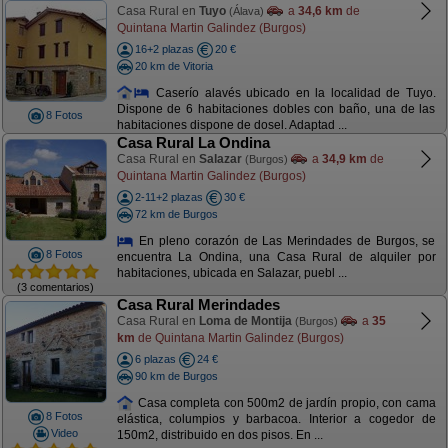
Casa Rural en
Tuyo
a
34,6 km
de
(Álava)
Quintana Martin Galindez (Burgos)
16+2 plazas
20 €
20 km de Vitoria
Caserío alavés ubicado en la localidad de Tuyo.
Dispone de 6 habitaciones dobles con baño, una de las
8 Fotos
habitaciones dispone de dosel. Adaptad ...
Casa Rural La Ondina
Casa Rural en
Salazar
a
34,9 km
de
(Burgos)
Quintana Martin Galindez (Burgos)
2-11+2 plazas
30 €
72 km de Burgos
En pleno corazón de Las Merindades de Burgos, se
8 Fotos
encuentra La Ondina, una Casa Rural de alquiler por
habitaciones, ubicada en Salazar, puebl ...
(3 comentarios)
Casa Rural Merindades
Casa Rural en
Loma de Montija
a
35
(Burgos)
km
de Quintana Martin Galindez (Burgos)
6 plazas
24 €
90 km de Burgos
Casa completa con 500m2 de jardín propio, con cama
8 Fotos
elástica, columpios y barbacoa. Interior a cogedor de
Video
150m2, distribuido en dos pisos. En ...