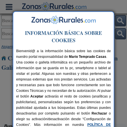
INFORMACIÓN BÁSICA SOBRE
COOKIES
Alojamientos
>
Castilla y León
>
Burgos
> Quintana Martin Galindez
Bienvenid@ a la información básica sobre las cookies de
Casas Rurales cerca de Quintana Martin
nuestro portal responsabilidad de
Mario Temprado Casas
.
Una cookie o galleta informática es un pequeño archivo de
Galindez
información que se guarda en tu pc, smartphone o tablet al
visitar el portal. Algunas son nuestras y otras pertenecen a
empresas externas que nos prestan servicios. Las activadas
y necesarias para que todo funcione correctamente son las
Cookies Técnicas y no necesitan de tu autorización. Al pulsar
el botón
Aceptar
activarás el resto de cookies (analíticas y
publicitarias), personalizadas según tus preferencias y con
publicidad ajustada a tus búsquedas. Estas últimas puedes
Casa El Sauco
rs.
6-7+1 pers.
 €
22 €
Ailanes de Zamanzas (Burgos)
desde
desactivarlas por completo pulsando el botón
Rechazar
o
elegir su activación/desactivación desde “Configuración de
Cookies”. Más información en nuestra
POLÍTICA DE
Buscar