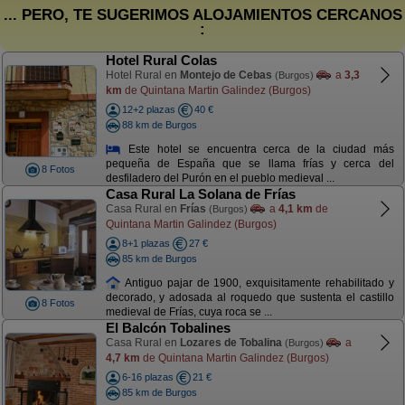
... PERO, TE SUGERIMOS ALOJAMIENTOS CERCANOS
:
Hotel Rural Colas
Hotel Rural en
Montejo de Cebas
a
3,3
(Burgos)
km
de Quintana Martin Galindez (Burgos)
12+2 plazas
40 €
88 km de Burgos
Este hotel se encuentra cerca de la ciudad más
pequeña de España que se llama frías y cerca del
8 Fotos
desfiladero del Purón en el pueblo medieval ...
Casa Rural La Solana de Frías
Casa Rural en
Frías
a
4,1 km
de
(Burgos)
Quintana Martin Galindez (Burgos)
8+1 plazas
27 €
85 km de Burgos
Antiguo pajar de 1900, exquisitamente rehabilitado y
decorado, y adosada al roquedo que sustenta el castillo
8 Fotos
medieval de Frías, cuya roca se ...
El Balcón Tobalines
Casa Rural en
Lozares de Tobalina
a
(Burgos)
4,7 km
de Quintana Martin Galindez (Burgos)
6-16 plazas
21 €
85 km de Burgos