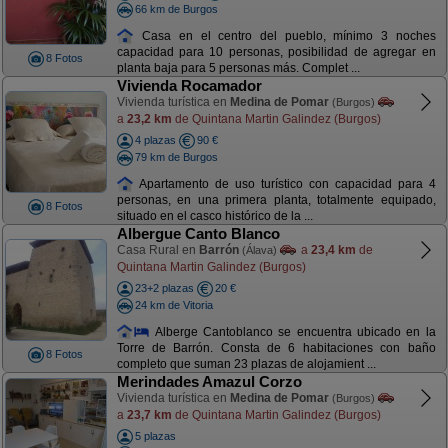
66 km de Burgos
Casa en el centro del pueblo, mínimo 3 noches
capacidad para 10 personas, posibilidad de agregar en
8 Fotos
planta baja para 5 personas más. Complet ...
Vivienda Rocamador
Vivienda turística en
Medina de Pomar
(Burgos)
a
23,2 km
de Quintana Martin Galindez (Burgos)
4 plazas
90 €
79 km de Burgos
Apartamento de uso turístico con capacidad para 4
personas, en una primera planta, totalmente equipado,
8 Fotos
situado en el casco histórico de la ...
Albergue Canto Blanco
Casa Rural en
Barrón
a
23,4 km
de
(Álava)
Quintana Martin Galindez (Burgos)
23+2 plazas
20 €
24 km de Vitoria
Alberge Cantoblanco se encuentra ubicado en la
Torre de Barrón. Consta de 6 habitaciones con baño
8 Fotos
completo que suman 23 plazas de alojamient ...
Merindades Amazul Corzo
Vivienda turística en
Medina de Pomar
(Burgos)
a
23,7 km
de Quintana Martin Galindez (Burgos)
5 plazas