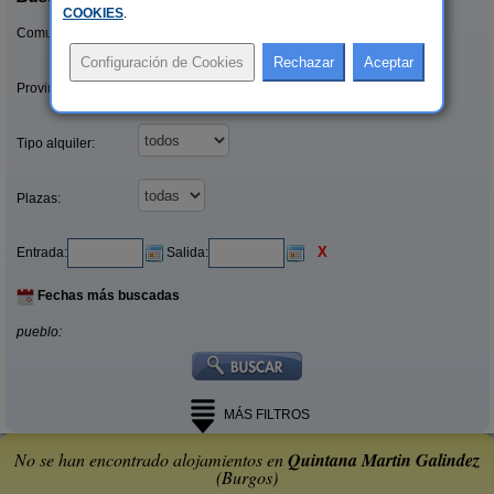
COOKIES
.
Comunidades:
Provincias/Islas:
Tipo alquiler:
Plazas:
X
Entrada:
Salida:
Fechas más buscadas
pueblo:
MÁS FILTROS
No se han encontrado alojamientos en
Quintana Martin Galindez
(Burgos)