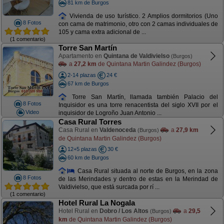
81 km de Burgos
Vivienda de uso turístico. 2 Amplios dormitorios (Uno
8 Fotos
con cama de matrimonio, otro con 2 camas individuales de
105 y cama extra adicional de ...
(1 comentario)
Torre San Martín
Apartamento en
Quintana de Valdivielso
(Burgos)
a
27,2 km
de Quintana Martin Galindez (Burgos)
2-14 plazas
24 €
67 km de Burgos
Torre San Martín, llamada también Palacio del
8 Fotos
Inquisidor es una torre renacentista del siglo XVII por el
Video
inquisidor de Logroño Juan Antonio ...
Casa Rural Torres
Casa Rural en
Valdenoceda
a
27,9 km
(Burgos)
de Quintana Martin Galindez (Burgos)
12+5 plazas
30 €
60 km de Burgos
Casa Rural situada al norte de Burgos, en la zona
8 Fotos
de las Merindades y dentro de estas en la Merindad de
Valdivielso, que está surcada por rí ...
(1 comentario)
Hotel Rural La Nogala
Hotel Rural en
Dobro / Los Altos
a
29,5
(Burgos)
km
de Quintana Martin Galindez (Burgos)