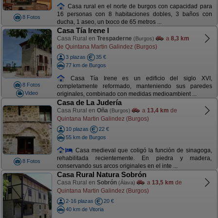
Casa rural en el norte de burgos con capacidad para
16 personas con 8 habitaciones dobles, 3 baños con
8 Fotos
ducha, 1 aseo, un txoco de 65 metros ...
Casa Tía Irene I
Casa Rural en
Trespaderne
a
8,3 km
(Burgos)
de Quintana Martin Galindez (Burgos)
3 plazas
35 €
77 km de Burgos
Casa Tía Irene es un edificio del siglo XVI,
8 Fotos
completamente reformado, manteniendo sus paredes
Video
originales, combinado con medidas medioambient ...
Casa de La Judería
Casa Rural en
Oña
a
13,4 km
de
(Burgos)
Quintana Martin Galindez (Burgos)
10 plazas
22 €
55 km de Burgos
Casa medieval que coligó la función de sinagoga,
rehabilitada recientemente. En piedra y madera,
8 Fotos
conservando sus arcos originales en el inte ...
Casa Rural Natura Sobrón
Casa Rural en
Sobrón
a
13,5 km
de
(Álava)
Quintana Martin Galindez (Burgos)
2-16 plazas
20 €
40 km de Vitoria