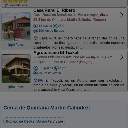
(2 comentarios)
Casa Rural El Ribero
Casa Rural en
Montiano de Mena
a
(Burgos)
35,2 km
de Quintana Martin Galindez (Burgos)
12 plazas
23 €
100 km de Burgos
Casa Rural el Ribero nace de la rehabilitación de una
casa de nuestra finca ganadera que existe desde nuestros
8 Fotos
bisabuelos. Por eso destacar ...
Agroturismo El Txakoli
Vivienda turística en
Amurrio
a
35,4 km
(Álava)
de Quintana Martin Galindez (Burgos)
3-6 plazas
25 €
40 km de Vitoria
El Txacoli, es un Agroturismo con explotación
propia de sidra y txacoli, en un ambiente familiar, con un
8 Fotos
trato agradable y cariñoso; cuenta ...
Cerca de Quintana Martin Galindez:
Montejo de Cebas
(Burgos)
a 3,3 km