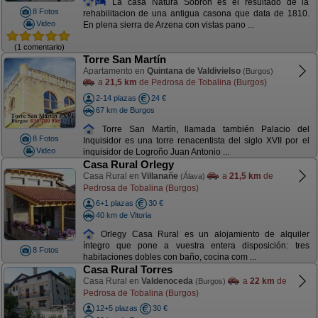
La casa Natura Sobron es el resultado de la
8 Fotos
rehabilitacion de una antigua casona que data de 1810.
Video
En plena sierra de Arzena con vistas pano ...
(1 comentario)
Torre San Martín
Apartamento en
Quintana de Valdivielso
(Burgos)
a
21,5 km
de Pedrosa de Tobalina (Burgos)
2-14 plazas
24 €
67 km de Burgos
Torre San Martín, llamada también Palacio del
8 Fotos
Inquisidor es una torre renacentista del siglo XVII por el
Video
inquisidor de Logroño Juan Antonio ...
Casa Rural Orlegy
Casa Rural en
Villanañe
a
21,5 km
de
(Álava)
Pedrosa de Tobalina (Burgos)
6+1 plazas
30 €
40 km de Vitoria
Orlegy Casa Rural es un alojamiento de alquiler
íntegro que pone a vuestra entera disposición: tres
8 Fotos
habitaciones dobles con baño, cocina com ...
Casa Rural Torres
Casa Rural en
Valdenoceda
a
22 km
de
(Burgos)
Pedrosa de Tobalina (Burgos)
12+5 plazas
30 €