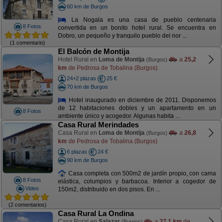
60 km de Burgos
La Nogala es una casa de pueblo centenaria
8 Fotos
convertida en un bonito hotel rural. Se encuentra en
Dobro, un pequeño y tranquilo pueblo del nor ...
(1 comentario)
El Balcón de Montija
Hotel Rural en
Loma de Montija
a
25,2
(Burgos)
km
de Pedrosa de Tobalina (Burgos)
24+2 plazas
25 €
70 km de Burgos
Hotel inaugurado en diciembre de 2011. Disponemos
de 12 habitaciones dobles y un apartamento en un
8 Fotos
ambiente único y acogedor. Algunas habita ...
Casa Rural Merindades
Casa Rural en
Loma de Montija
a
26,8
(Burgos)
km
de Pedrosa de Tobalina (Burgos)
6 plazas
24 €
90 km de Burgos
Casa completa con 500m2 de jardín propio, con cama
8 Fotos
elástica, columpios y barbacoa. Interior a cogedor de
Video
150m2, distribuido en dos pisos. En ...
(2 comentarios)
Casa Rural La Ondina
Casa Rural en
Salazar
a
27,1 km
de
(Burgos)