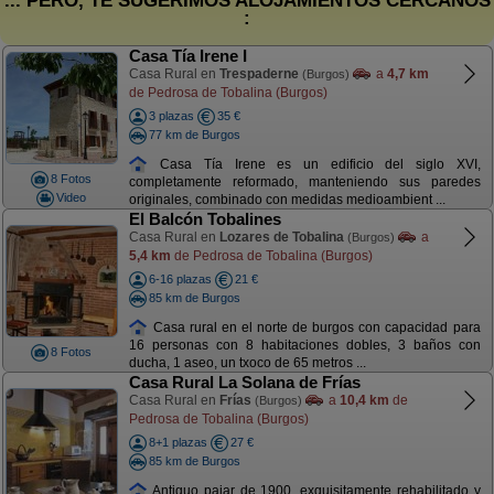
... PERO, TE SUGERIMOS ALOJAMIENTOS CERCANOS
:
Casa Tía Irene I
Casa Rural en
Trespaderne
a
4,7 km
(Burgos)
de Pedrosa de Tobalina (Burgos)
3 plazas
35 €
77 km de Burgos
Casa Tía Irene es un edificio del siglo XVI,
8 Fotos
completamente reformado, manteniendo sus paredes
Video
originales, combinado con medidas medioambient ...
El Balcón Tobalines
Casa Rural en
Lozares de Tobalina
a
(Burgos)
5,4 km
de Pedrosa de Tobalina (Burgos)
6-16 plazas
21 €
85 km de Burgos
Casa rural en el norte de burgos con capacidad para
16 personas con 8 habitaciones dobles, 3 baños con
8 Fotos
ducha, 1 aseo, un txoco de 65 metros ...
Casa Rural La Solana de Frías
Casa Rural en
Frías
a
10,4 km
de
(Burgos)
Pedrosa de Tobalina (Burgos)
8+1 plazas
27 €
85 km de Burgos
Antiguo pajar de 1900, exquisitamente rehabilitado y