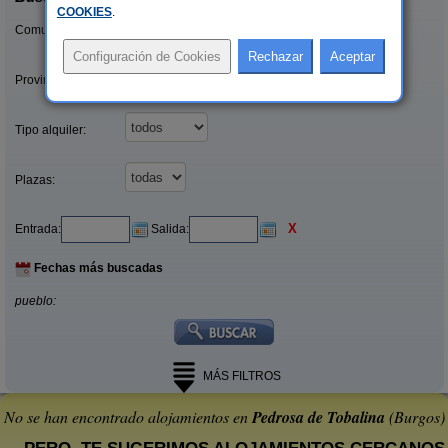
COOKIES
.
Comunidades:
Provincias/Islas:
Tipo alquiler:
Plazas:
X
Entrada:
Salida:
Fechas más buscadas
pueblo:
MÁS FILTROS
No se han encontrado alojamientos en
Pedrosa de Tobalina
(Burgos)