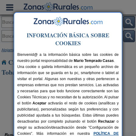
INFORMACIÓN BÁSICA SOBRE
COOKIES
Alojamientos
>
Castilla y León
>
Burgos
> Pedrosa de Tobalina
Bienvenid@ a la información básica sobre las cookies de
Casas Rurales cerca de Pedrosa de
nuestro portal responsabilidad de
Mario Temprado Casas
.
Una cookie o galleta informática es un pequeño archivo de
Tobalina
información que se guarda en tu pc, smartphone o tablet al
visitar el portal. Algunas son nuestras y otras pertenecen a
empresas externas que nos prestan servicios. Las activadas
y necesarias para que todo funcione correctamente son las
Cookies Técnicas y no necesitan de tu autorización. Al pulsar
el botón
Aceptar
activarás el resto de cookies (analíticas y
publicitarias), personalizadas según tus preferencias y con
publicidad ajustada a tus búsquedas. Estas últimas puedes
Casa Rural El Tirabeque
rs.
8-10+1 pers.
 €
47 €
Ruyales del Agua (Burgos)
desde
desactivarlas por completo pulsando el botón
Rechazar
o
elegir su activación/desactivación desde “Configuración de
Cookies”. Más información en nuestra
POLÍTICA DE
Buscar