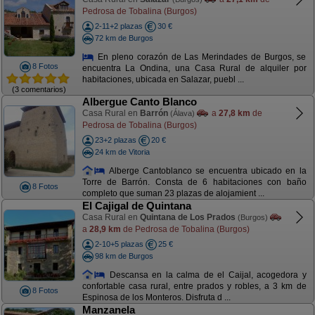
Pedrosa de Tobalina (Burgos)
2-11+2 plazas
30 €
72 km de Burgos
En pleno corazón de Las Merindades de Burgos, se
8 Fotos
encuentra La Ondina, una Casa Rural de alquiler por
habitaciones, ubicada en Salazar, puebl ...
(3 comentarios)
Albergue Canto Blanco
Casa Rural en
Barrón
a
27,8 km
de
(Álava)
Pedrosa de Tobalina (Burgos)
23+2 plazas
20 €
24 km de Vitoria
Alberge Cantoblanco se encuentra ubicado en la
Torre de Barrón. Consta de 6 habitaciones con baño
8 Fotos
completo que suman 23 plazas de alojamient ...
El Cajigal de Quintana
Casa Rural en
Quintana de Los Prados
(Burgos)
a
28,9 km
de Pedrosa de Tobalina (Burgos)
2-10+5 plazas
25 €
98 km de Burgos
Descansa en la calma de el Caijal, acogedora y
confortable casa rural, entre prados y robles, a 3 km de
8 Fotos
Espinosa de los Monteros. Disfruta d ...
Manzanela