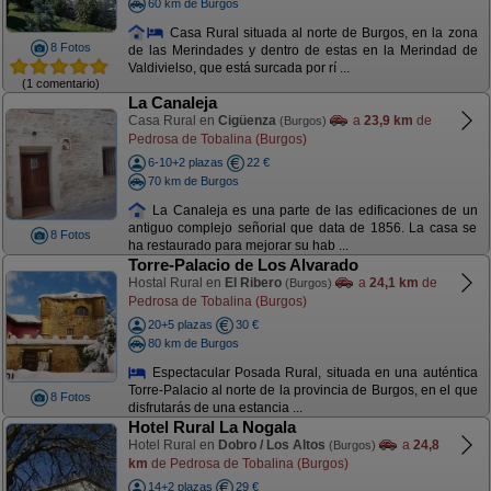
60 km de Burgos
Casa Rural situada al norte de Burgos, en la zona
8 Fotos
de las Merindades y dentro de estas en la Merindad de
Valdivielso, que está surcada por rí ...
(1 comentario)
La Canaleja
Casa Rural en
Cigüenza
a
23,9 km
de
(Burgos)
Pedrosa de Tobalina (Burgos)
6-10+2 plazas
22 €
70 km de Burgos
La Canaleja es una parte de las edificaciones de un
antiguo complejo señorial que data de 1856. La casa se
8 Fotos
ha restaurado para mejorar su hab ...
Torre-Palacio de Los Alvarado
Hostal Rural en
El Ribero
a
24,1 km
de
(Burgos)
Pedrosa de Tobalina (Burgos)
20+5 plazas
30 €
80 km de Burgos
Espectacular Posada Rural, situada en una auténtica
Torre-Palacio al norte de la provincia de Burgos, en el que
8 Fotos
disfrutarás de una estancia ...
Hotel Rural La Nogala
Hotel Rural en
Dobro / Los Altos
a
24,8
(Burgos)
km
de Pedrosa de Tobalina (Burgos)
14+2 plazas
29 €