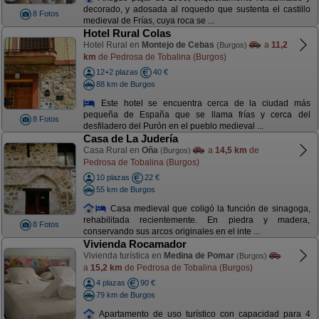
decorado, y adosada al roquedo que sustenta el castillo
8 Fotos
medieval de Frías, cuya roca se ...
Hotel Rural Colas
Hotel Rural en
Montejo de Cebas
a
11,2
(Burgos)
km
de Pedrosa de Tobalina (Burgos)
12+2 plazas
40 €
88 km de Burgos
Este hotel se encuentra cerca de la ciudad más
pequeña de España que se llama frías y cerca del
8 Fotos
desfiladero del Purón en el pueblo medieval ...
Casa de La Judería
Casa Rural en
Oña
a
14,5 km
de
(Burgos)
Pedrosa de Tobalina (Burgos)
10 plazas
22 €
55 km de Burgos
Casa medieval que coligó la función de sinagoga,
rehabilitada recientemente. En piedra y madera,
8 Fotos
conservando sus arcos originales en el inte ...
Vivienda Rocamador
Vivienda turística en
Medina de Pomar
(Burgos)
a
15,2 km
de Pedrosa de Tobalina (Burgos)
4 plazas
90 €
79 km de Burgos
Apartamento de uso turístico con capacidad para 4