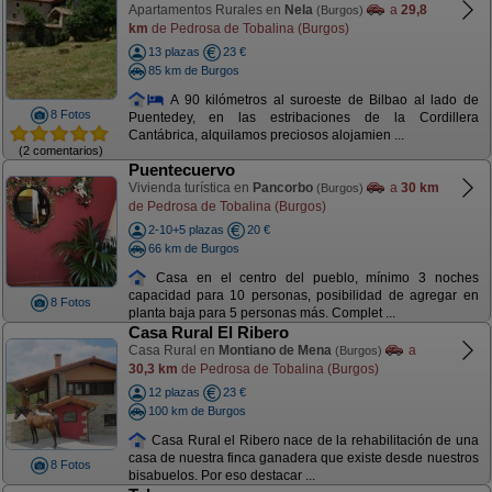
Apartamentos Rurales en
Nela
a
29,8
(Burgos)
km
de Pedrosa de Tobalina (Burgos)
13 plazas
23 €
85 km de Burgos
A 90 kilómetros al suroeste de Bilbao al lado de
8 Fotos
Puentedey, en las estribaciones de la Cordillera
Cantábrica, alquilamos preciosos alojamien ...
(2 comentarios)
Puentecuervo
Vivienda turística en
Pancorbo
a
30 km
(Burgos)
de Pedrosa de Tobalina (Burgos)
2-10+5 plazas
20 €
66 km de Burgos
Casa en el centro del pueblo, mínimo 3 noches
capacidad para 10 personas, posibilidad de agregar en
8 Fotos
planta baja para 5 personas más. Complet ...
Casa Rural El Ribero
Casa Rural en
Montiano de Mena
a
(Burgos)
30,3 km
de Pedrosa de Tobalina (Burgos)
12 plazas
23 €
100 km de Burgos
Casa Rural el Ribero nace de la rehabilitación de una
casa de nuestra finca ganadera que existe desde nuestros
8 Fotos
bisabuelos. Por eso destacar ...