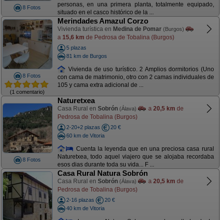
personas, en una primera planta, totalmente equipado,
8 Fotos
situado en el casco histórico de la ...
Merindades Amazul Corzo
Vivienda turística en
Medina de Pomar
(Burgos)
a
15,6 km
de Pedrosa de Tobalina (Burgos)
5 plazas
81 km de Burgos
Vivienda de uso turístico. 2 Amplios dormitorios (Uno
8 Fotos
con cama de matrimonio, otro con 2 camas individuales de
105 y cama extra adicional de ...
(1 comentario)
Naturetxea
Casa Rural en
Sobrón
a
20,5 km
de
(Álava)
Pedrosa de Tobalina (Burgos)
2-20+2 plazas
20 €
60 km de Vitoria
Cuenta la leyenda que en una preciosa casa rural
Naturetxea, todo aquel viajero que se alojaba recordaba
8 Fotos
esos dias durante toda su vida... F ...
Casa Rural Natura Sobrón
Casa Rural en
Sobrón
a
20,5 km
de
(Álava)
Pedrosa de Tobalina (Burgos)
2-16 plazas
20 €
40 km de Vitoria