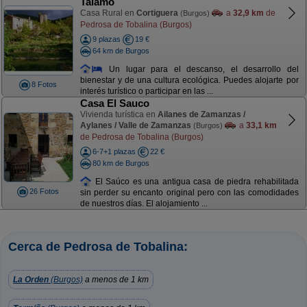
Talamo
Casa Rural en
Cortiguera
a
32,9 km
de
(Burgos)
Pedrosa de Tobalina (Burgos)
9 plazas
19 €
64 km de Burgos
Un lugar para el descanso, el desarrollo del
bienestar y de una cultura ecológica. Puedes alojarte por
8 Fotos
interés turístico o participar en las ...
Casa El Sauco
Vivienda turística en
Ailanes de Zamanzas /
Aylanes / Valle de Zamanzas
a
33,1 km
(Burgos)
de Pedrosa de Tobalina (Burgos)
6-7+1 plazas
22 €
80 km de Burgos
El Saúco es una antigua casa de piedra rehabilitada
26 Fotos
sin perder su encanto original pero con las comodidades
de nuestros días. El alojamiento ...
Cerca de Pedrosa de Tobalina:
La Orden
(Burgos)
a menos de 1 km