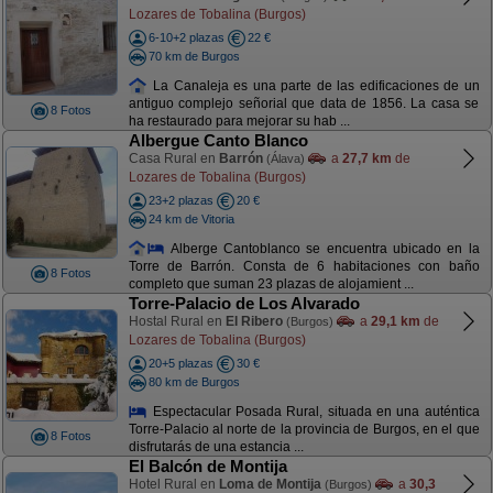
Lozares de Tobalina (Burgos)
6-10+2 plazas
22 €
70 km de Burgos
La Canaleja es una parte de las edificaciones de un
antiguo complejo señorial que data de 1856. La casa se
8 Fotos
ha restaurado para mejorar su hab ...
Albergue Canto Blanco
Casa Rural en
Barrón
a
27,7 km
de
(Álava)
Lozares de Tobalina (Burgos)
23+2 plazas
20 €
24 km de Vitoria
Alberge Cantoblanco se encuentra ubicado en la
Torre de Barrón. Consta de 6 habitaciones con baño
8 Fotos
completo que suman 23 plazas de alojamient ...
Torre-Palacio de Los Alvarado
Hostal Rural en
El Ribero
a
29,1 km
de
(Burgos)
Lozares de Tobalina (Burgos)
20+5 plazas
30 €
80 km de Burgos
Espectacular Posada Rural, situada en una auténtica
Torre-Palacio al norte de la provincia de Burgos, en el que
8 Fotos
disfrutarás de una estancia ...
El Balcón de Montija
Hotel Rural en
Loma de Montija
a
30,3
(Burgos)