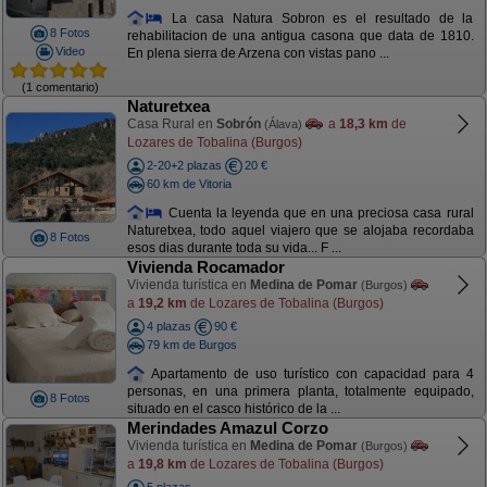
La casa Natura Sobron es el resultado de la
8 Fotos
rehabilitacion de una antigua casona que data de 1810.
Video
En plena sierra de Arzena con vistas pano ...
(1 comentario)
Naturetxea
Casa Rural en
Sobrón
a
18,3 km
de
(Álava)
Lozares de Tobalina (Burgos)
2-20+2 plazas
20 €
60 km de Vitoria
Cuenta la leyenda que en una preciosa casa rural
Naturetxea, todo aquel viajero que se alojaba recordaba
8 Fotos
esos dias durante toda su vida... F ...
Vivienda Rocamador
Vivienda turística en
Medina de Pomar
(Burgos)
a
19,2 km
de Lozares de Tobalina (Burgos)
4 plazas
90 €
79 km de Burgos
Apartamento de uso turístico con capacidad para 4
personas, en una primera planta, totalmente equipado,
8 Fotos
situado en el casco histórico de la ...
Merindades Amazul Corzo
Vivienda turística en
Medina de Pomar
(Burgos)
a
19,8 km
de Lozares de Tobalina (Burgos)