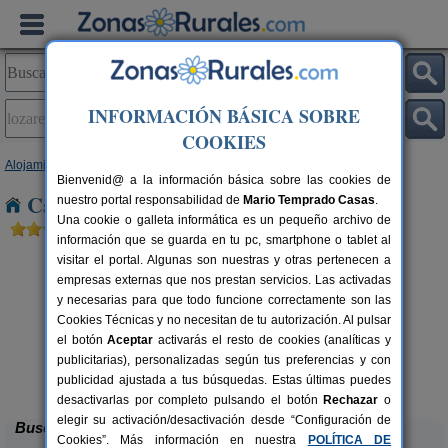
INFORMACIÓN BÁSICA SOBRE
COOKIES
Alojamientos
>
Castilla y León
>
Burgos
> Lozares de Tobalina
Bienvenid@ a la información básica sobre las cookies de
Casas Rurales en Lozares de Tobalina
nuestro portal responsabilidad de
Mario Temprado Casas
.
Una cookie o galleta informática es un pequeño archivo de
información que se guarda en tu pc, smartphone o tablet al
visitar el portal. Algunas son nuestras y otras pertenecen a
empresas externas que nos prestan servicios. Las activadas
y necesarias para que todo funcione correctamente son las
Cookies Técnicas y no necesitan de tu autorización. Al pulsar
el botón
Aceptar
activarás el resto de cookies (analíticas y
publicitarias), personalizadas según tus preferencias y con
Casa El Sauco
rs.
6-7+1 pers.
 €
22 €
publicidad ajustada a tus búsquedas. Estas últimas puedes
Ailanes de Zamanzas (Burgos)
desde
desactivarlas por completo pulsando el botón
Rechazar
o
elegir su activación/desactivación desde “Configuración de
Buscar
Cookies”. Más información en nuestra
POLÍTICA DE