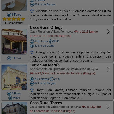
5 plazas
81 km de Burgos
Vivienda de uso turístico. 2 Amplios dormitorios (Uno
8 Fotos
con cama de matrimonio, otro con 2 camas individuales de
105 y cama extra adicional de ...
(1 comentario)
Casa Rural Orlegy
Casa Rural en
Villanañe
a
21,2 km
de
(Álava)
Lozares de Tobalina (Burgos)
6+1 plazas
30 €
40 km de Vitoria
Orlegy Casa Rural es un alojamiento de alquiler
íntegro que pone a vuestra entera disposición: tres
8 Fotos
habitaciones dobles con baño, cocina com ...
Torre San Martín
Apartamento en
Quintana de Valdivielso
(Burgos)
a
22,5 km
de Lozares de Tobalina (Burgos)
2-14 plazas
24 €
67 km de Burgos
Torre San Martín, llamada también Palacio del
8 Fotos
Inquisidor es una torre renacentista del siglo XVII por el
Video
inquisidor de Logroño Juan Antonio ...
Casa Rural Torres
Casa Rural en
Valdenoceda
a
23,2 km
(Burgos)
de Lozares de Tobalina (Burgos)