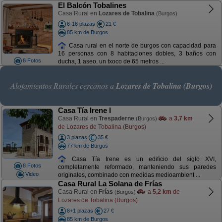
El Balcón Tobalines
Casa Rural en
Lozares de Tobalina
(Burgos)
6-16 plazas
21 €
85 km de Burgos
Casa rural en el norte de burgos con capacidad para
16 personas con 8 habitaciones dobles, 3 baños con
8 Fotos
ducha, 1 aseo, un txoco de 65 metros ...
Alojamientos Rurales cercanos a
Lozares de Tobalina (Burgos)
Casa Tía Irene I
Casa Rural en
Trespaderne
a
3,7 km
(Burgos)
de Lozares de Tobalina (Burgos)
3 plazas
35 €
77 km de Burgos
Casa Tía Irene es un edificio del siglo XVI,
8 Fotos
completamente reformado, manteniendo sus paredes
Video
originales, combinado con medidas medioambient ...
Casa Rural La Solana de Frías
Casa Rural en
Frías
a
5,2 km
de
(Burgos)
Lozares de Tobalina (Burgos)
8+1 plazas
27 €
85 km de Burgos