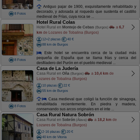
Antiguo pajar de 1900, exquisitamente rehabilitado y
decorado, y adosada al roquedo que sustenta el castillo
8 Fotos
medieval de Frías, cuya roca se ...
Hotel Rural Colas
Hotel Rural en
Montejo de Cebas
a
6,7
(Burgos)
km
de Lozares de Tobalina (Burgos)
12+2 plazas
40 €
88 km de Burgos
Este hotel se encuentra cerca de la ciudad más
pequeña de España que se llama frías y cerca del
8 Fotos
desfiladero del Purón en el pueblo medieval ...
Casa de La Judería
Casa Rural en
Oña
a
10,4 km
de
(Burgos)
Lozares de Tobalina (Burgos)
10 plazas
22 €
55 km de Burgos
Casa medieval que coligó la función de sinagoga,
rehabilitada recientemente. En piedra y madera,
8 Fotos
conservando sus arcos originales en el inte ...
Casa Rural Natura Sobrón
Casa Rural en
Sobrón
a
18,2 km
de
(Álava)
Lozares de Tobalina (Burgos)
2-16 plazas
20 €
40 km de Vitoria