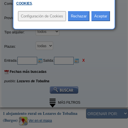
COOKIES
.
Comunidades:
Provincias/Islas:
Tipo alquiler:
Plazas:
X
Entrada:
Salida:
Fechas más buscadas
pueblo:
Lozares de Tobalina
MÁS FILTROS
1 alojamiento rural en Lozares de Tobalina
(Burgos)
Ver en el mapa