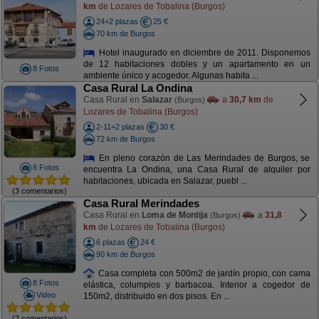
km
de Lozares de Tobalina (Burgos)
24+2 plazas
25 €
70 km de Burgos
Hotel inaugurado en diciembre de 2011. Disponemos
de 12 habitaciones dobles y un apartamento en un
8 Fotos
ambiente único y acogedor. Algunas habita ...
Casa Rural La Ondina
Casa Rural en
Salazar
a
30,7 km
de
(Burgos)
Lozares de Tobalina (Burgos)
2-11+2 plazas
30 €
72 km de Burgos
En pleno corazón de Las Merindades de Burgos, se
8 Fotos
encuentra La Ondina, una Casa Rural de alquiler por
habitaciones, ubicada en Salazar, puebl ...
(3 comentarios)
Casa Rural Merindades
Casa Rural en
Loma de Montija
a
31,8
(Burgos)
km
de Lozares de Tobalina (Burgos)
6 plazas
24 €
90 km de Burgos
Casa completa con 500m2 de jardín propio, con cama
8 Fotos
elástica, columpios y barbacoa. Interior a cogedor de
Video
150m2, distribuido en dos pisos. En ...
(2 comentarios)