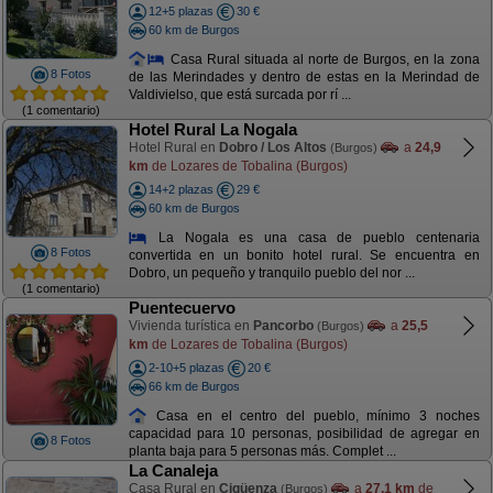
12+5 plazas
30 €
60 km de Burgos
Casa Rural situada al norte de Burgos, en la zona
8 Fotos
de las Merindades y dentro de estas en la Merindad de
Valdivielso, que está surcada por rí ...
(1 comentario)
Hotel Rural La Nogala
Hotel Rural en
Dobro / Los Altos
a
24,9
(Burgos)
km
de Lozares de Tobalina (Burgos)
14+2 plazas
29 €
60 km de Burgos
La Nogala es una casa de pueblo centenaria
8 Fotos
convertida en un bonito hotel rural. Se encuentra en
Dobro, un pequeño y tranquilo pueblo del nor ...
(1 comentario)
Puentecuervo
Vivienda turística en
Pancorbo
a
25,5
(Burgos)
km
de Lozares de Tobalina (Burgos)
2-10+5 plazas
20 €
66 km de Burgos
Casa en el centro del pueblo, mínimo 3 noches
capacidad para 10 personas, posibilidad de agregar en
8 Fotos
planta baja para 5 personas más. Complet ...
La Canaleja
Casa Rural en
Cigüenza
a
27,1 km
de
(Burgos)