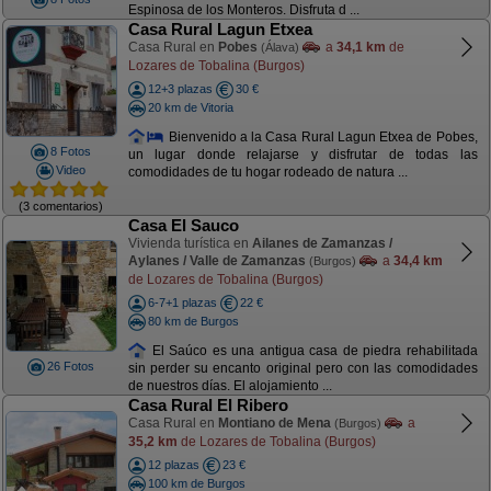
Espinosa de los Monteros. Disfruta d ...
Casa Rural Lagun Etxea
Casa Rural en
Pobes
a
34,1 km
de
(Álava)
Lozares de Tobalina (Burgos)
12+3 plazas
30 €
20 km de Vitoria
Bienvenido a la Casa Rural Lagun Etxea de Pobes,
8 Fotos
un lugar donde relajarse y disfrutar de todas las
Video
comodidades de tu hogar rodeado de natura ...
(3 comentarios)
Casa El Sauco
Vivienda turística en
Ailanes de Zamanzas /
Aylanes / Valle de Zamanzas
a
34,4 km
(Burgos)
de Lozares de Tobalina (Burgos)
6-7+1 plazas
22 €
80 km de Burgos
El Saúco es una antigua casa de piedra rehabilitada
26 Fotos
sin perder su encanto original pero con las comodidades
de nuestros días. El alojamiento ...
Casa Rural El Ribero
Casa Rural en
Montiano de Mena
a
(Burgos)
35,2 km
de Lozares de Tobalina (Burgos)
12 plazas
23 €
100 km de Burgos