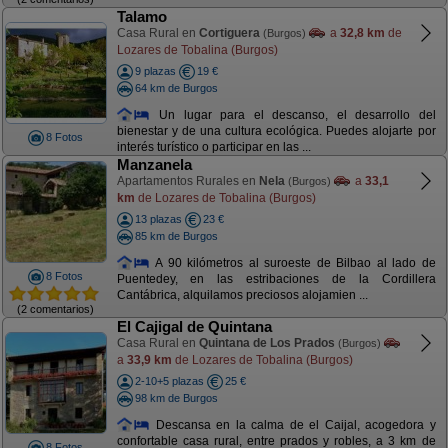
Talamo
Casa Rural en
Cortiguera
a
32,8 km
de
(Burgos)
Lozares de Tobalina (Burgos)
9 plazas
19 €
64 km de Burgos
Un lugar para el descanso, el desarrollo del
bienestar y de una cultura ecológica. Puedes alojarte por
8 Fotos
interés turístico o participar en las ...
Manzanela
Apartamentos Rurales en
Nela
a
33,1
(Burgos)
km
de Lozares de Tobalina (Burgos)
13 plazas
23 €
85 km de Burgos
A 90 kilómetros al suroeste de Bilbao al lado de
8 Fotos
Puentedey, en las estribaciones de la Cordillera
Cantábrica, alquilamos preciosos alojamien ...
(2 comentarios)
El Cajigal de Quintana
Casa Rural en
Quintana de Los Prados
(Burgos)
a
33,9 km
de Lozares de Tobalina (Burgos)
2-10+5 plazas
25 €
98 km de Burgos
Descansa en la calma de el Caijal, acogedora y
confortable casa rural, entre prados y robles, a 3 km de
8 Fotos